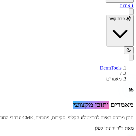
ℹ️
אודות
📬
יצירת קשר
DermTools
/
מאמרים
📚
מאמרים
ותוכן מקצועי
תוכן מבוסס ראיות לדרמטולוג הקליני. סקירות, ניתוחים, CME ונבחרי החודש
מאת
ד"ר יהונתן קפלן