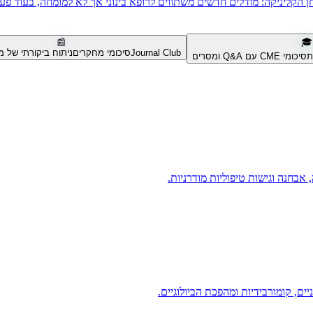
ליניקה: מודלים חדשים משתווים לרופא בינוני אך לא למומחה, בעוד פער 
📰
🎓
Journal Club
סיכומי מחקרים
ניתוח ביקורתי של מ
ת
סיכומי CME עם Q&A ומסרים
אבחנה וגישות טיפוליות מודרניות.
ים, קומורבידיות ומהפכת הביולוגיים.