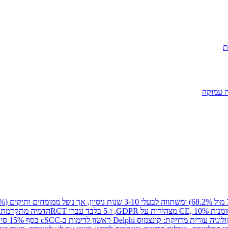
ת
 מדויקת: קונצנזוס Delphi ראשון לדימות ב-cSCC בסף 15% סיכון לגרורות, וביופסיה נוזלית שנכנסת לניטור מחלה שיורית