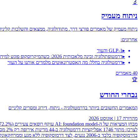
🔬
ניתוח מעמיק
ניתוח מעמיק של מאמרים פורצי דרך. מתודולוגיה, ממצאים והשלכות קליניו
אחרונים:
▸
GLP-1 והעור
▸
דרמטופתולוגיה ובינה מלאכותית 2026: כשהמיקרוסקופ פוגש למידה עמוקה
▸
דרמטולוגיה בחלל: מה האסטרונאוטים מלמדים אותנו על העור
40
מאמרים
🏆
נבחרי החודש
המאמרים החשובים ביותר בדרמטולוגיה - ניתוח, דירוג ומסרים קליניים
מהדורה
17
|
אוגוסט 2026
מבחן המציאות של ה-AI: foundation model עוקף רופאים צעירים (72.2% מול 68.2%) ומשתווה לבעלי 3-10 שנות ניסיון, אך נופל ממומחים ותיקים (74.2%), ו-CNN מהדור הראשון נחות מכולם (56.7%)
לצרכן: מתוך 1746 אפליקציות דרמטולוגיה ב-44 מדינות אירופה רק 2% מסומנות CE, 10% מצהירות על GDPR, ו-5 בלבד עברו RCT
בדרמוסקופיה בלבד ב-2006 נגעים, לצד דרמוסקופיה ללא מגע וממרחק
אונקולוגיה עורית