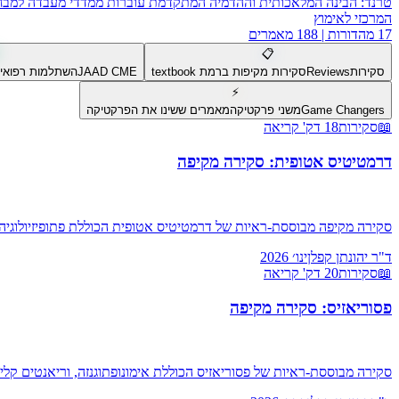
טרנד:
הבינה המלאכותית וההדמיה המתקדמת עוברות ממדדי מעבדה למבחן הק
המרכזי לאימוץ
17
מהדורות |
188
מאמרים
📋
סקירות
Reviews
סקירות מקיפות ברמת textbook
JAAD CME
השתלמות רפואי
⚡
Game Changers
משני פרקטיקה
מאמרים ששינו את הפרקטיקה
📖
סקירות
18
דק' קריאה
דרמטיטיס אטופית: סקירה מקיפה
סקירה מקיפה מבוססת-ראיות של דרמטיטיס אטופית הכוללת פתופיזיולוגיה, 
ד"ר יהונתן קפלן
ינו׳ 2026
📖
סקירות
20
דק' קריאה
פסוריאזיס: סקירה מקיפה
סקירה מבוססת-ראיות של פסוריאזיס הכוללת אימונופתוגנזה, וריאנטים קליני