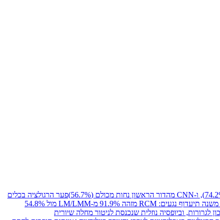
פער הרגולציה בכלים
הדמיה מתקדמת משנה תיעדוף נגעים: RCM מזהה 91.9% מ-LM/LMM מול 54.8%