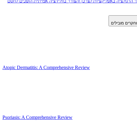
הרגולציה באפליקציות לצרכן והצורך בוולידציה אמיתית הופכים לחסם
חקרים מובילים
Atopic Dermatitis: A Comprehensive Review
Psoriasis: A Comprehensive Review