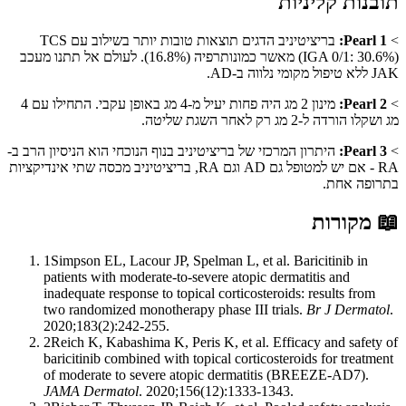
תובנות קליניות
>
Pearl 1:
בריציטיניב הדגים תוצאות טובות יותר בשילוב עם TCS
(IGA 0/1: 30.6%) מאשר כמונותרפיה (16.8%). לעולם אל תתנו מעכב
JAK ללא טיפול מקומי נלווה ב-AD.
>
Pearl 2:
מינון 2 מג היה פחות יעיל מ-4 מג באופן עקבי. התחילו עם 4
מג ושקלו הורדה ל-2 מג רק לאחר השגת שליטה.
>
Pearl 3:
היתרון המרכזי של בריציטיניב בנוף הנוכחי הוא הניסיון הרב ב-
RA - אם יש למטופל גם AD וגם RA, בריציטיניב מכסה שתי אינדיקציות
בתרופה אחת.
📖
מקורות
1
Simpson EL, Lacour JP, Spelman L, et al. Baricitinib in
patients with moderate-to-severe atopic dermatitis and
inadequate response to topical corticosteroids: results from
two randomized monotherapy phase III trials.
Br J Dermatol
.
2020;183(2):242-255.
2
Reich K, Kabashima K, Peris K, et al. Efficacy and safety of
baricitinib combined with topical corticosteroids for treatment
of moderate to severe atopic dermatitis (BREEZE-AD7).
JAMA Dermatol
. 2020;156(12):1333-1343.