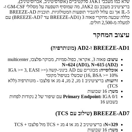
שלא כמו מעכבי JAK1 סלקטיביים (אופדסיטיניב, אברוסיטיניב),
בריציטיניב מעכב גם JAK2, מה שמוסיף השפעה על מסלולי GM-CSF ו-
IL-5 אך גם עלול להגביר תופעות המטולוגיות. תוכנית BREEZE-AD
כללה שבעה מחקרי פאזה 3 (BREEZE-AD1 עד BREEZE-AD7) עם
למעלה מ-2,500 חולים.
עיצוב המחקר
BREEZE-AD1 ו-AD2 (מונותרפיה)
עיצוב:
פאזה 3, אקראי, כפול-סמיות, מבוקר-פלצבו, multicenter
N=624 (AD1), N=615 (AD2)
אוכלוסייה:
מבוגרים עם AD בינוני-קשה (IGA >= 3, EASI >=
16, BSA >= 10%) שכשלו בטיפול מקומי
זרועות:
בריציטיניב 1 מג, 2 מג, 4 מג או פלצבו - מונותרפיה (ללא
TCS)
משך:
16 שבועות
Primary Endpoint:
IGA 0/1 עם שיפור של 2 נקודות לפחות
בשבוע 16
BREEZE-AD7 (שילוב עם TCS)
N=329:
בריציטיניב 2 מג או 4 מג + TCS מול פלצבו + TCS
משך:
16 שבועות