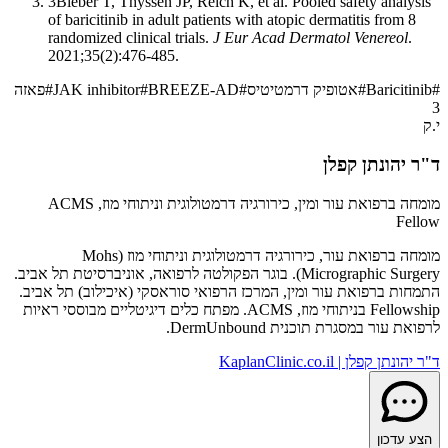
3
Bieber T, Thyssen JP, Reich K, et al. Pooled safety analysis
of baricitinib in adult patients with atopic dermatitis from 8
randomized clinical trials.
J Eur Acad Dermatol Venereol
.
2021;35(2):476-485.
#
Baricitinib
#
אטופיק דרמטיטיס
#
BREEZE-AD
#
JAK inhibitor
#
פאזה
3
י.ק
ד"ר יהונתן קפלן
מומחה ברפואת עור ומין, כירורגיה דרמטולוגית וניתוחי מוז, ACMS
Fellow
מומחה ברפואת עור, כירורגיה דרמטולוגית וניתוחי מוז (Mohs
Micrographic Surgery). בוגר הפקולטה לרפואה, אוניברסיטת תל אביב.
התמחות ברפואת עור ומין, המרכז הרפואי סוראסקי (איכילוב) תל אביב.
Fellowship בניתוחי מוז, ACMS. מפתח כלים דיגיטליים מבוססי ראיות
לרפואת עור במסגרת תוכנית DermUnbound.
ד"ר יהונתן קפלן | KaplanClinic.co.il
הצע עדכון