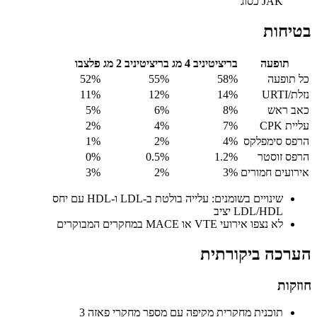
JAK כסוג
בטיחות
תופעה
בריציטיניב 4 מג
בריציטיניב 2 מג
פלצבו
כל תופעה
58%
55%
52%
נזלת/URTI
14%
12%
11%
כאב ראש
8%
6%
5%
עליית CPK
7%
4%
2%
הרפס סימפלקס
4%
2%
1%
הרפס זוסטר
1.2%
0.5%
0%
אירועים חמורים
3%
2%
3%
שינויים בשומנים: עלייה בולטת ב-LDL ו-HDL עם יחס
LDL/HDL יציב
לא נצפו אירועי VTE או MACE במחקרים המבוקרים
הערכה ביקורתית
חוזקות
תוכנית מחקרית מקיפה עם מספר מחקרי פאזה 3