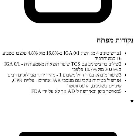
נקודות מפתח
1
בריציטיניב 4 מג השיג IGA 0/1 ב-16.8% מול 4.8% פלצבו בשבוע
16 כמונותרפיה
2
שילוב בריציטיניב עם TCS שיפר תוצאות משמעותית - IGA 0/1
ב-30.6% מול 14.7% פלצבו
3
שיפור מובהק בגרד החל משבוע 1 - מהיר יותר מביולוגיים רבים
4
פרופיל בטיחות עקבי עם מעכבי JAK אחרים - עליית CPK,
שינויים בשומנים, הרפס זוסטר
5
מאושר ביפן ובאירופה ל-AD אך לא על ידי FDA