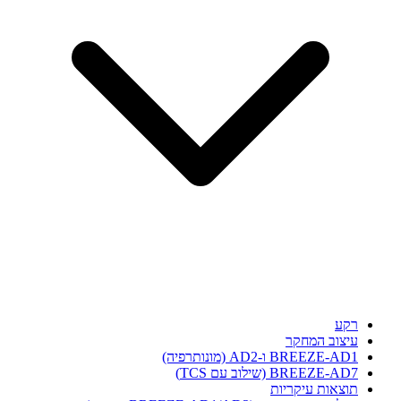
רקע
עיצוב המחקר
BREEZE-AD1 ו-AD2 (מונותרפיה)
BREEZE-AD7 (שילוב עם TCS)
תוצאות עיקריות