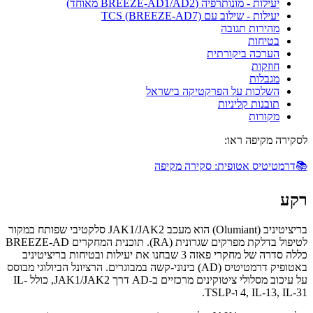
יעילות - מונותרפיה (BREEZE-AD1/AD2 מאוחד)
יעילות - שילוב עם TCS (BREEZE-AD7)
מהירות תגובה
בטיחות
הערכה ביקורתית
חוזקות
מגבלות
השלכות על הפרקטיקה בישראל
תובנות קליניות
מקורות
לסקירה מקיפה ראו:
📚
דרמטיטיס אטופית: סקירה מקיפה
רקע
בריציטיניב (Olumiant) הוא מעכב JAK1/JAK2 סלקטיבי שפותח במקור
לטיפול בדלקת מפרקים שגרונית (RA). תוכנית המחקרים BREEZE-AD
כללה סדרה של מחקרי פאזה 3 שבחנו את יעילות ובטיחות בריציטיניב
באטופיק דרמטיטיס (AD) בינוני-קשה במבוגרים. הרציונל הביולוגי מבוסס
על עיכוב מסלולי ציטוקינים מרכזיים ב-AD דרך JAK1/JAK2, כולל IL-
4, IL-13, IL-31 ו-TSLP.