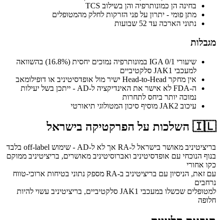
בחינה הן כמונותרפיה והן בשילוב TCS
מתן פומי - יתרון על פני הזרקות לחלק מהמטופלים
נתוני הארכה עד 52 שבועות
מגבלות
שיעורי IGA 0/1 במונותרפיה נמוכים יחסית (16.8%) בהשוואה
למעכבי JAK1 סלקטיביים
אין מחקר Head-to-Head ישיר מול אופדסיטיניב או דופילומאב
ה-FDA לא אישר את האינדיקציה ל-AD - ייתכן בשל יעילות
נמוכה יותר ביחס לתחרות
עיכוב JAK2 מוסיף סיכון המטולוגי תיאורטי
🇮🇱
השלכות על הפרקטיקה בישראל
בריציטיניב מאושר בישראל ל-RA אך לא ל-AD - שימוש off-label בלבד
בנוף הנוכחי עם אופדסיטיניב ואברוסיטיניב מאושרים, בריציטיניב ממוקם
כקו אחורי
עם זאת, הניסיון עם בריציטיניב ב-RA מספק נתוני בטיחות ארוכי-טווח
נרחבים
למטופלים שכשלו במעכבי JAK1 סלקטיביים, בריציטיניב עשוי להיות
חלופה