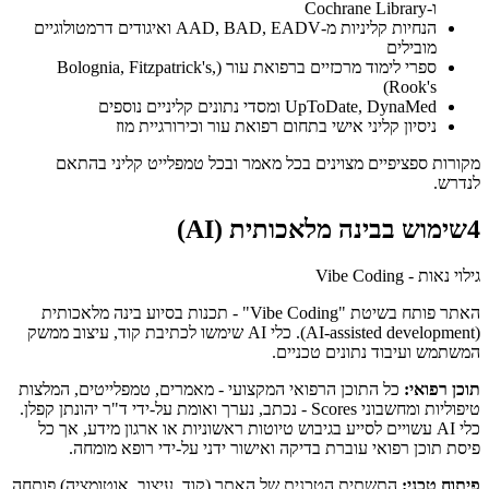
ו-Cochrane Library
הנחיות קליניות מ-AAD, BAD, EADV ואיגודים דרמטולוגיים
מובילים
ספרי לימוד מרכזיים ברפואת עור (Bolognia, Fitzpatrick's,
Rook's)
UpToDate, DynaMed ומסדי נתונים קליניים נוספים
ניסיון קליני אישי בתחום רפואת עור וכירורגיית מוז
מקורות ספציפיים מצוינים בכל מאמר ובכל טמפלייט קליני בהתאם
לנדרש.
4
שימוש בבינה מלאכותית (AI)
גילוי נאות - Vibe Coding
האתר פותח בשיטת "Vibe Coding" - תכנות בסיוע בינה מלאכותית
(AI-assisted development). כלי AI שימשו לכתיבת קוד, עיצוב ממשק
המשתמש ועיבוד נתונים טכניים.
תוכן רפואי:
כל התוכן הרפואי המקצועי - מאמרים, טמפלייטים, המלצות
טיפוליות ומחשבוני Scores - נכתב, נערך ואומת על-ידי
ד"ר יהונתן קפלן
.
כלי AI עשויים לסייע בגיבוש טיוטות ראשוניות או ארגון מידע, אך כל
פיסת תוכן רפואי עוברת בדיקה ואישור ידני על-ידי רופא מומחה.
פיתוח טכני:
התשתית הטכנית של האתר (קוד, עיצוב, אוטומציה) פותחה