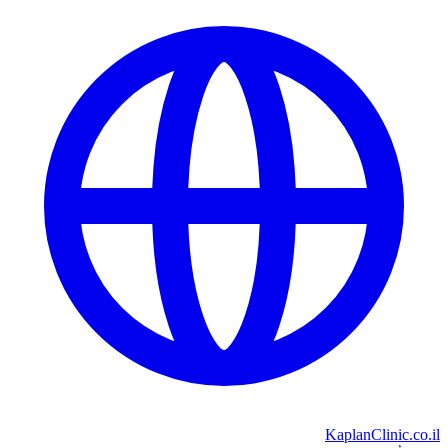
KaplanClinic.co.il