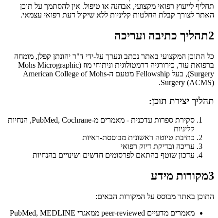
תחליף לייעוץ רפואי מקצועי, אבחנה או טיפול. אין להסתמך על תוכן
האתר לצורך קבלת החלטות קליניות ללא שיקול דעת רפואי עצמאי.
2
תהליך כתיבה ועריכה
כל התוכן המקצועי באתר נכתב ונערך על-ידי
ד"ר יהונתן קפלן
, מומחה
ברפואת עור, כירורגיה דרמטולוגית וניתוחי מוז (Mohs Micrographic
Surgery), בעל Fellowship מטעם ה-American College of Mohs
Surgery (ACMS).
תהליך יצירת תוכן:
סקירת ספרות עדכנית - מאמרים מ-PubMed, Cochrane, הנחיות
קליניות
כתיבת טיוטה ראשונית מבוססת-ראיות
עריכה ובדיקת דיוק רפואי
עדכון שוטף בהתאם לפרסומים חדשים ושינויים בהנחיות
3
מקורות מידע
התוכן באתר מבוסס על המקורות הבאים:
מאמרים מדעיים peer-reviewed ממאגרי PubMed, MEDLINE