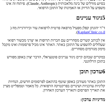
בסיוע מודלים של בינה מלאכותית (Claude, Anthropic). פיתוח זה אינו
משפיע על הדיוק או האמינות של התוכן הרפואי.
5
ניגוד עניינים
ד"ר יהונתן קפלן
מפעיל מרפאה פרטית לרפואת עור וכירורגיית מוז (
).
KaplanClinic.co.il
אין לכותב קשרים מסחריים עם חברות תרופות או יצרני מכשור רפואי
שעלולים להשפיע על התוכן באתר. האתר אינו מכיל פרסומות ואינו מקבל
מימון מגורמים מסחריים.
במקרים שבהם קיים ניגוד עניינים פוטנציאלי, הדבר יצוין באופן מפורש
בתוכן הרלוונטי.
6
עדכון תוכן
התוכן באתר מעודכן באופן שוטף בהתאם לפרסומים חדשים, הנחיות
קליניות עדכניות ושינויים בפרקטיקה הרפואית. כל מאמר וטמפלייט מציין
את תאריך הפרסום ותאריך העדכון האחרון.
מדיניות עדכון: