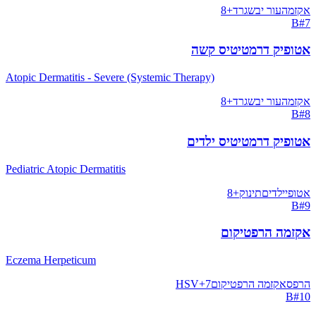
אקזמה
עור יבש
גרד
+
8
B
#
7
אטופיק דרמטיטיס קשה
Atopic Dermatitis - Severe (Systemic Therapy)
אקזמה
עור יבש
גרד
+
8
B
#
8
אטופיק דרמטיטיס ילדים
Pediatric Atopic Dermatitis
אטופי
ילדים
תינוק
+
8
B
#
9
אקזמה הרפטיקום
Eczema Herpeticum
הרפס
אקזמה הרפטיקום
7
+
HSV
B
#
10