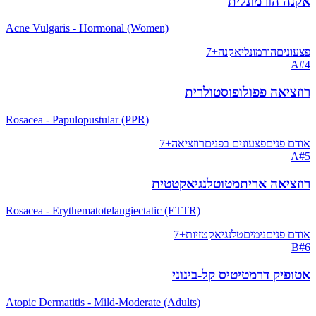
אקנה הורמונלית
Acne Vulgaris - Hormonal (Women)
פצעונים
הורמונלי
אקנה
+
7
A
#
4
רוזציאה פפולופוסטולרית
Rosacea - Papulopustular (PPR)
אודם פנים
פצעונים בפנים
רוזציאה
+
7
A
#
5
רוזציאה אריתמטוטלנגיאקטטית
Rosacea - Erythematotelangiectatic (ETTR)
אודם פנים
נימים
טלנגיאקטזיות
+
7
B
#
6
אטופיק דרמטיטיס קל-בינוני
Atopic Dermatitis - Mild-Moderate (Adults)