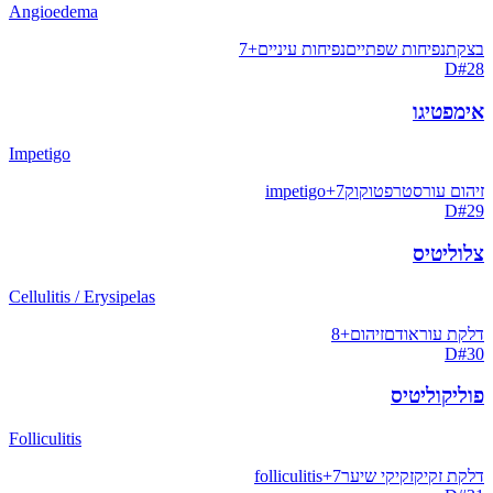
Angioedema
בצקת
נפיחות שפתיים
נפיחות עיניים
+
7
D
#
28
אימפטיגו
Impetigo
זיהום עור
סטרפטוקוק
7
+
impetigo
D
#
29
צלוליטיס
Cellulitis / Erysipelas
דלקת עור
אודם
זיהום
+
8
D
#
30
פוליקוליטיס
Folliculitis
דלקת זקיק
זקיקי שיער
7
+
folliculitis