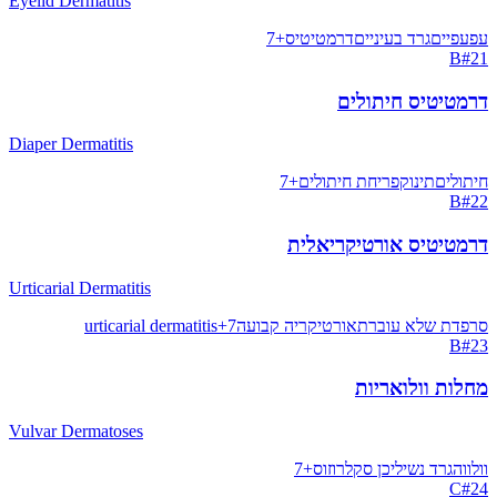
Eyelid Dermatitis
עפעפיים
גרד בעיניים
דרמטיטיס
+
7
B
#
21
דרמטיטיס חיתולים
Diaper Dermatitis
חיתולים
תינוק
פריחת חיתולים
+
7
B
#
22
דרמטיטיס אורטיקריאלית
Urticarial Dermatitis
סרפדת שלא עוברת
אורטיקריה קבועה
7
+
urticarial dermatitis
B
#
23
מחלות וולואריות
Vulvar Dermatoses
וולווה
גרד נשי
ליכן סקלרוזוס
+
7
C
#
24