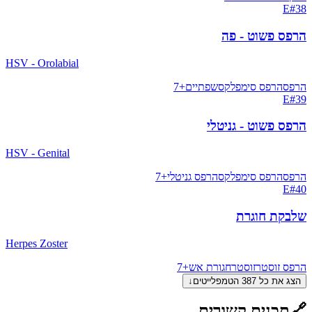
E
#
38
הרפס פשוט - פה
HSV - Orolabial
הרפס
הרפס סימפלקס
שפתיים
+
7
E
#
39
הרפס פשוט - גניטלי
HSV - Genital
הרפס
הרפס סימפלקס
הרפס גניטלי
+
7
E
#
40
שלבקת חוגרת
Herpes Zoster
הרפס זוסטר
זוסטר
חגורת אש
+
7
הצג את כל
387
הטמפלייטים
↓
🔗
תכנים קשורים