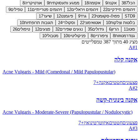
הכל
387
אקנה
9
אקזמה
18
ממגע ותעסוקתית
9
אורטיקריה
8
זיהומים חיידקיים
22
זיהומים ויראליים
12
זיהומים פטרייתיים
11
טפילים
9
9
STD
פפולו-סקוומטי
23
גרד
9
פיגמנט
12
שיער
17
בלוטות וצלקות
10
אוטואימוני
22
וסקולרי
24
תגובות תרופתיות
10
פוטו
11
הריון
6
גידולים
35
נגעים שפירים
32
פצעים
12
טיפולים
26
גנודרמטוזות
8
ציפורניים
8
פניקוליטיס
10
מטבולי
10
מציג 40 מתוך 387 טמפלייטים
A
#
1
אקנה קלה
Acne Vulgaris - Mild (Comedonal / Mild Papulopustular)
פצעונים
חטטים
אקנה
+
7
A
#
2
אקנה בינונית-קשה
Acne Vulgaris - Moderate-Severe (Papulopustular / Nodulocystic)
פצעונים
חטטים
איזוטרטינואין
+
7
A
#
3