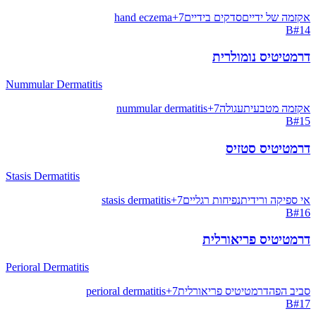
אקזמה של ידיים
סדקים בידיים
7
+
hand eczema
B
#
14
דרמטיטיס נומולרית
Nummular Dermatitis
אקזמה מטבעית
עגולה
7
+
nummular dermatitis
B
#
15
דרמטיטיס סטזיס
Stasis Dermatitis
אי ספיקה ורידית
נפיחות רגליים
7
+
stasis dermatitis
B
#
16
דרמטיטיס פריאורלית
Perioral Dermatitis
סביב הפה
דרמטיטיס פריאורלית
7
+
perioral dermatitis
B
#
17