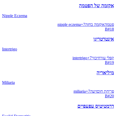
אקזמה של הפטמה
Nipple Eczema
פטמה
אקזמה בחזה
7
+
nipple eczema
B
#
18
אינטרטריגו
Intertrigo
קפלי עור
חיכוך
7
+
intertrigo
B
#
19
מיליאריה
Miliaria
פריחת חום
זיעה
7
+
miliaria
B
#
20
דרמטיטיס עפעפיים