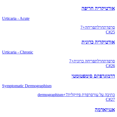
אורטיקריה חריפה
Urticaria - Acute
סרפדת
חרלת
פריחה
+
7
C
#
25
אורטיקריה כרונית
Urticaria - Chronic
סרפדת
חרלת
פריחה כרונית
+
7
C
#
26
דרמוגרפיזם סימפטומטי
Symptomatic Dermographism
כתיבה על עור
סרפדת פיזיקלית
7
+
dermographism
C
#
27
אנגיואדמה