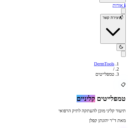
ℹ️
אודות
📬
יצירת קשר
DermTools
/
טמפלייטים
📋
טמפלייטים
קליניים
תיעוד קליני מוכן להעתקה לתיק הרפואי
מאת
ד"ר יהונתן קפלן