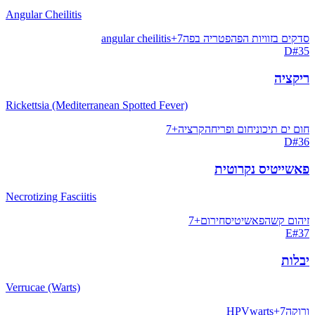
Angular Cheilitis
סדקים בזוויות הפה
פטריה בפה
7
+
angular cheilitis
D
#
35
ריקציה
Rickettsia (Mediterranean Spotted Fever)
חום ים תיכוני
חום ופריחה
קרציה
+
7
D
#
36
פאשייטיס נקרוטית
Necrotizing Fasciitis
זיהום קשה
פאשיטיס
חירום
+
7
E
#
37
יבלות
Verrucae (Warts)
ורוקה
7
+
warts
HPV