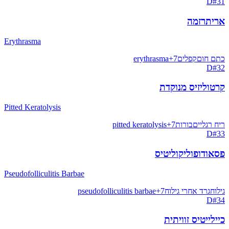
D
#
31
אריתרזמה
Erythrasma
כתם חום
קפלים
7
+
erythrasma
D
#
32
קרטוליזיס מנוקדת
Pitted Keratolysis
ריח רגליים
בורות
7
+
pitted keratolysis
D
#
33
פסאודופוליקוליטיס
Pseudofolliculitis Barbae
גילוח
גרד אחרי גילוח
7
+
pseudofolliculitis barbae
D
#
34
כיילייטיס זוויתית