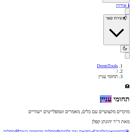
ℹ️
אודות
📬
יצירת קשר
DermTools
/
תחומי עניין
🏥
תחומי
עניין
מוקדים מקצועיים עם כלים, מאמרים וטמפלייטים ייעודיים
מאת
ד"ר יהונתן קפלן
🎯
דרמטואונקולוגיה
👶
רפואת עור ילדים
🦠
מחלות זיהומיות בעור
💜
מחלות