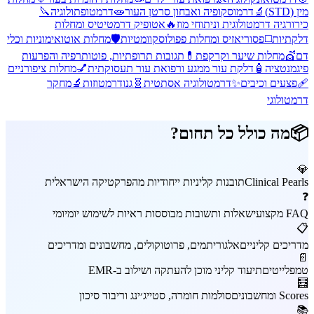
מין (STD)
🔬
דרמוסקופיה ואבחון סרטן העור
🧫
דרמטופתולוגיה
🔪
כירורגיה דרמטולוגית וניתוחי מוז
🔥
אטופיק דרמטיטיס ומחלות
דלקתיות
◻️
פסוריאזיס ומחלות פפולוסקוומטיות
🛡️
מחלות אוטואימוניות וכלי
דם
💇
מחלות שיער וקרקפת
💊
תגובות תרופתיות, פוטותרפיה והפרעות
פיגמנטציה
🧴
דלקת עור ממגע ורפואת עור תעסוקתית
💅
מחלות ציפורניים
🩹
פצעים וכיבים
✨
דרמטולוגיה אסתטית
🧬
גנודרמטוזות
🔬
מחקר
דרמטולוגי
📦
מה כולל כל תחום?
💎
Clinical Pearls
תובנות קליניות ייחודיות מהפרקטיקה הישראלית
❓
FAQ מקצועי
שאלות ותשובות מבוססות ראיות לשימוש יומיומי
📋
מדריכים קליניים
אלגוריתמים, פרוטוקולים, מחשבונים ומדריכים
📄
טמפלייטים
תיעוד קליני מוכן להעתקה ושילוב ב-EMR
🧮
Scores ומחשבונים
סולמות חומרה, סטייג׳ינג וריבוד סיכון
📚