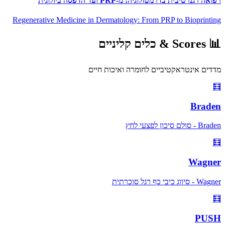
רפואה רגנרטיבית בדרמטולוגיה: מ-PRP ועד הדפסה ביולוגית
Regenerative Medicine in Dermatology: From PRP to Bioprinting
📊
Scores &
כלים קליניים
מדדים אינטראקטיביים לחומרה ואיכות חיים
🧮
Braden
Braden - סולם סיכון לפצעי לחץ
🧮
Wagner
Wagner - סיווג כיבי כף רגל סוכרתית
🧮
PUSH