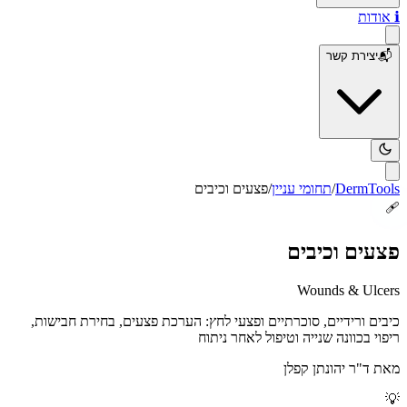
ℹ️
אודות
📬
יצירת קשר
DermTools
/
תחומי עניין
/
פצעים וכיבים
🩹
פצעים וכיבים
Wounds & Ulcers
כיבים ורידיים, סוכרתיים ופצעי לחץ: הערכת פצעים, בחירת חבישות,
ריפוי בכוונה שנייה וטיפול לאחר ניתוח
מאת
ד"ר יהונתן קפלן
💡