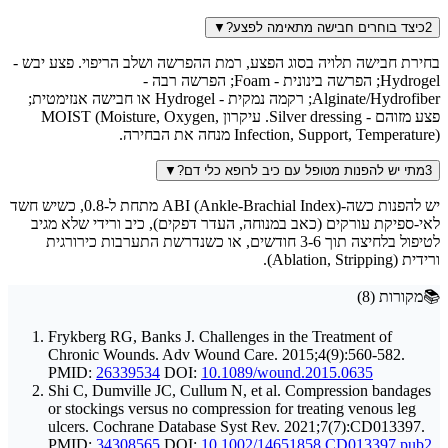
2
כיצד בוחרים חבישה מתאימה לפצע?
▼
בחירת חבישה תלויה בסוג הפצע, רמת ההפרשה ושלב הריפוי. פצע יבש -
Hydrogel; הפרשה בינונית - Foam; הפרשה רבה -
Alginate/Hydrofiber; רקמה נמקית - Hydrogel או חבישה אנזימטית;
פצע מזוהם - Silver dressing. עיקרון MOIST (Moisture, Oxygen,
Infection, Support, Temperature) מנחה את הבחירה.
3
מתי יש להפנות מטופל עם כיב לרופא כלי דם?
▼
יש להפנות כשה-ABI (Ankle-Brachial Index) מתחת ל-0.8, כשיש חשד
לאי-ספיקת עורקים (כאב במנוחה, העדר דפקים), כיב ורידי שלא מגיב
לטיפול בלחיצה תוך 3-6 חודשים, או כשנדרשת התערבות כירורגית
ורידית (Ablation, Stripping).
📚
מקורות
(
8
)
Frykberg RG, Banks J. Challenges in the Treatment of
Chronic Wounds. Adv Wound Care. 2015;4(9):560-582.
PMID:
26339534
DOI:
10.1089/wound.2015.0635
Shi C, Dumville JC, Cullum N, et al. Compression bandages
or stockings versus no compression for treating venous leg
ulcers. Cochrane Database Syst Rev. 2021;7(7):CD013397.
PMID:
34308565
DOI:
10.1002/14651858.CD013397.pub2