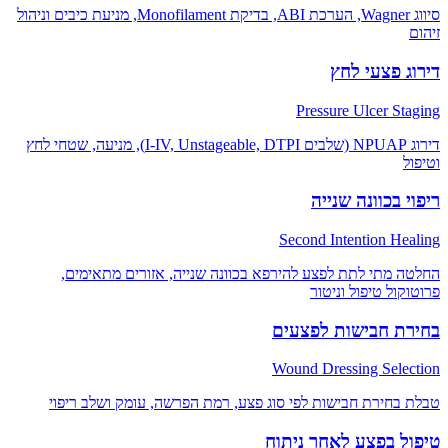
סיווג Wagner, הערכת ABI, בדיקת Monofilament, מניעת כיבים וניהול
זיהום
דירוג פצעי לחץ
Pressure Ulcer Staging
דירוג NPUAP (שלבים I-IV, Unstageable, DTPI), מניעה, שטחי לחץ
וטיפול
ריפוי בכוונה שנייה
Second Intention Healing
החלטה מתי לתת לפצע להירפא בכוונה שנייה, אזורים מתאימים,
פרוטוקול טיפול וניטור
בחירת חבישות לפצעים
Wound Dressing Selection
טבלת בחירת חבישות לפי סוג פצע, רמת הפרשה, עומק ושלב ריפוי
טיפול בפצע לאחר ניתוח