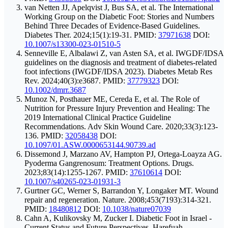
van Netten JJ, Apelqvist J, Bus SA, et al. The International
Working Group on the Diabetic Foot: Stories and Numbers
Behind Three Decades of Evidence-Based Guidelines.
Diabetes Ther. 2024;15(1):19-31.
PMID:
37971638
DOI:
10.1007/s13300-023-01510-5
Senneville E, Albalawi Z, van Asten SA, et al. IWGDF/IDSA
guidelines on the diagnosis and treatment of diabetes-related
foot infections (IWGDF/IDSA 2023). Diabetes Metab Res
Rev. 2024;40(3):e3687.
PMID:
37779323
DOI:
10.1002/dmrr.3687
Munoz N, Posthauer ME, Cereda E, et al. The Role of
Nutrition for Pressure Injury Prevention and Healing: The
2019 International Clinical Practice Guideline
Recommendations. Adv Skin Wound Care. 2020;33(3):123-
136.
PMID:
32058438
DOI:
10.1097/01.ASW.0000653144.90739.ad
Dissemond J, Marzano AV, Hampton PJ, Ortega-Loayza AG.
Pyoderma Gangrenosum: Treatment Options. Drugs.
2023;83(14):1255-1267.
PMID:
37610614
DOI:
10.1007/s40265-023-01931-3
Gurtner GC, Werner S, Barrandon Y, Longaker MT. Wound
repair and regeneration. Nature. 2008;453(7193):314-321.
PMID:
18480812
DOI:
10.1038/nature07039
Cahn A, Kulikovsky M, Zucker I. Diabetic Foot in Israel -
Current Status and Future Perspectives. Harefuah.