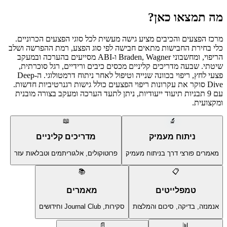
מה תמצאו כאן?
מרכז הפצעים והכיבים מציע גישה מעשית לכל סוגי הפצעים הכרוניים.
כלי בחירת החבישות מתאים חבישה לפי סוג הפצע, רמת ההפרשה ושלב
הריפוי, ומחשבוני Braden, Wagner ו-ABI מסייעים בהערכה ובמעקב
שיטתי. שבעה מדריכים קליניים מכסים כיבים ורידיים, רגל סוכרתית,
פצעי לחץ, ריפוי בכוונה שנייה וטיפול לאחר ניתוח דרמטולוגי. ה-Deep
Dive סוקר את עקרונות ריפוי הפצעים כולל גישות רגנרטיביות חדשות.
עם 9 תבניות תיעוד ייעודיות, ניתן לתעד הערכה ומעקב בצורה מובנית
ומקצועית.
📖
🔬
ניתוח מעמיק
מדריכים קליניים
מאמרים פורצי דרך בניתוח מעמיק
פרוטוקולים, אלגוריתמים וטבלאות עזר
📚
📋
טמפלייטים
מאמרים
אנמנזה, בדיקה, סיכום והמלצות
סקירות, Journal Club וחידושים
📄
📊