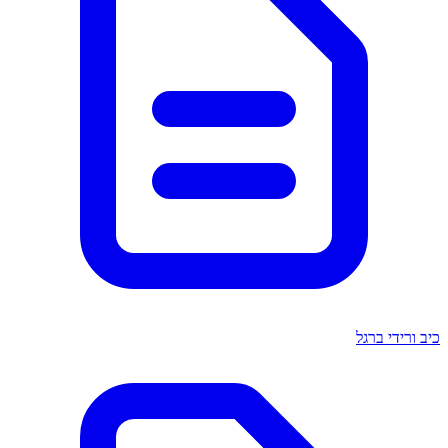
כיב ורידי ברגל