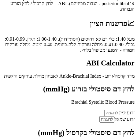
או posterior tibial - הגבוה מביניהם). ABI = לחץ קרסול / לחץ הזרוע
הגבוהה.
📈
פרשנות הציון
מעל 1.40: כלי דם לא דחיסים (הסתיידות). 1.00-1.40: תקין. 0.91-0.99:
גבולי. 0.41-0.90: מחלה עורקית קלה-בינונית. 0.40 ומטה: מחלה עורקית
חמורה - הימנעו מטיפול בלחץ.
ABI Calculator
מדד קרסול-זרוע - Ankle-Brachial Index לאבחון מחלת עורקים היקפית
לחץ דם סיסטולי בזרוע (mmHg)
Brachial Systolic Blood Pressure
זרוע ימין
זרוע שמאל
לחץ דם סיסטולי בקרסול (mmHg)