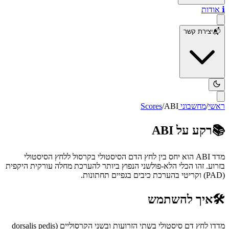
ℹ️
אודות
📬
יצירת קשר
ראשי
/
מחשבוני Scores
ABI
/
📚
רקע על
ABI
מדד ABI הוא יחס בין לחץ הדם הסיסטולי בקרסול ללחץ הסיסטולי
בזרוע. זהו הכלי הלא-פולשני הנפוץ ביותר להערכת מחלה עורקית היקפית
(PAD) וקריטי בהערכת כיבים בגפיים תחתונות.
🛠️
איך להשתמש
מדדו לחץ דם סיסטולי בשתי הזרועות ובשני הקרסוליים (dorsalis pedis