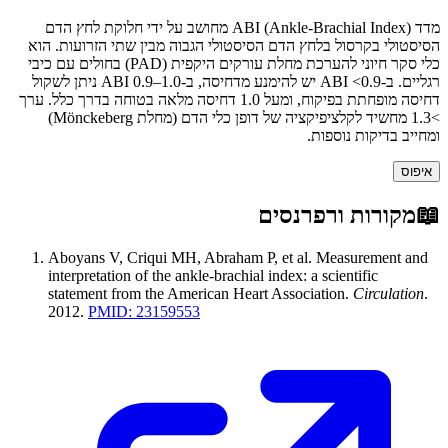
מדד ABI (Ankle-Brachial Index) מחושב על ידי חלוקת לחץ הדם
הסיסטולי בקרסול בלחץ הדם הסיסטולי הגבוה מבין שתי הזרועות. הוא
כלי סקר חיוני להערכת מחלת עורקים היקפית (PAD) בחולים עם כיבי
רגליים. ב-ABI <0.9 יש להימנע מדחיסה, ב-ABI 0.9–1.0 ניתן לשקול
דחיסה מופחתת בפיקוח, ומעל 1.0 דחיסה מלאה בטוחה בדרך כלל. ערך
>1.3 מחשיד לקלציפיקציה של דופן כלי הדם (מחלת Mönckeberg)
ומחייב בדיקות נוספות.
איפוס
📖
מקורות ורפרנסים
Aboyans V, Criqui MH, Abraham P, et al.
Measurement and
interpretation of the ankle-brachial index: a scientific
statement from the American Heart Association
.
Circulation
.
2012
.
PMID:
23159553