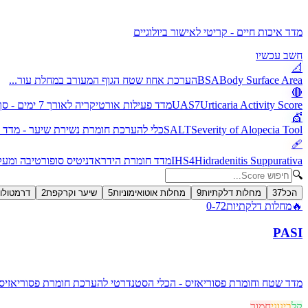
מדד איכות חיים - קריטי לאישור ביולוגיים
חשב עכשיו
📐
Body Surface Area
BSA
הערכת אחוז שטח הגוף המעורב במחלת עור...
🔴
Urticaria Activity Score
UAS7
מדד פעילות אורטיקריה לאורך 7 ימים - סך ציוני גרד ופריחה יומי...
💇
Severity of Alopecia Tool
SALT
כלי להערכת חומרת נשירת שיער - מדד ס
🩹
Hidradenitis Suppurativa
IHS4
מדד חומרת הידראדניטיס סופורטיבה ומעקב
🔍
הכל
37
מחלות דלקתיות
9
מחלות אוטואימוניות
5
שיער וקרקפת
2
דרמטולו
🔥
מחלות דלקתיות
0-72
PASI
מדד שטח וחומרת פסוריאזיס - הכלי הסטנדרטי להערכת חומרת פסוריאזיס
קל
בינוני
חמור