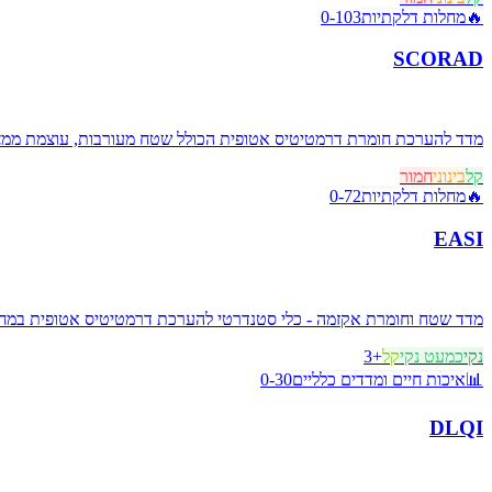
🔥
מחלות דלקתיות
0-103
SCORAD
מדד להערכת חומרת דרמטיטיס אטופית הכולל שטח מעורבות, עוצמת ממצא
קל
בינוני
חמור
🔥
מחלות דלקתיות
0-72
EASI
מדד שטח וחומרת אקזמה - כלי סטנדרטי להערכת דרמטיטיס אטופית במחק
נקי
כמעט נקי
קל
+
3
📊
איכות חיים ומדדים כלליים
0-30
DLQI