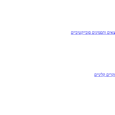
ים ותסמינים סובייקטיביים
רים קליניים