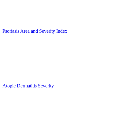
Psoriasis Area and Severity Index
Atopic Dermatitis Severity