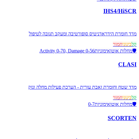
IHS4/HiSCR
מדד חומרת הידראדניטיס סופורטיבה ומעקב תגובה לטיפול
קל
בינוני
חמור
🛡️
מחלות אוטואימוניות
Activity 0-70, Damage 0-56
CLASI
מדד שטח וחומרת זאבת עורית - הערכת פעילות מחלה ונזק
קל
בינוני
חמור
🛡️
מחלות אוטואימוניות
0-7
SCORTEN