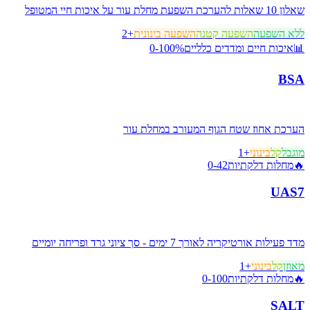
שאלון 10 שאלות להערכת השפעת מחלת עור על איכות חיי המטופל
ללא השפעה
השפעה קטנה
השפעה בינונית
+
2
📊
איכות חיים ומדדים כלליים
0-100%
BSA
הערכת אחוז שטח הגוף המעורב במחלת עור
מוגבל
קל
בינוני
+
1
🔥
מחלות דלקתיות
0-42
UAS7
מדד פעילות אורטיקריה לאורך 7 ימים - סך ציוני גרד ופריחה יומיים
מאוזן
קל
בינוני
+
1
🔥
מחלות דלקתיות
0-100
SALT