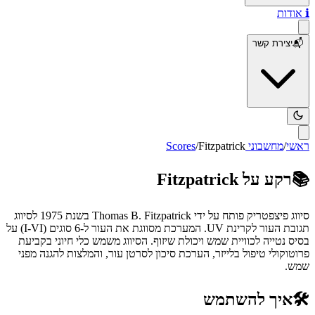
ℹ️
אודות
📬
יצירת קשר
ראשי
/
מחשבוני Scores
Fitzpatrick
/
📚
רקע על
Fitzpatrick
סיווג פיצפטריק פותח על ידי Thomas B. Fitzpatrick בשנת 1975 לסיווג
תגובת העור לקרינת UV. המערכת מסווגת את העור ל-6 סוגים (I-VI) על
בסיס נטייה לכוויית שמש ויכולת שיזוף. הסיווג משמש כלי חיוני בקביעת
פרוטוקולי טיפול בלייזר, הערכת סיכון לסרטן עור, והמלצות להגנה מפני
שמש.
🛠️
איך להשתמש