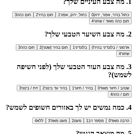
1
.
מה צבע העיניים שלך?
כחול בהיר, אפור, ירוק
0
כחול, ירוק, אפור
1
חום בהיר
2
חום כהה
3
חום כהה מאוד / שחור
4
2
.
מה צבע השיער הטבעי שלך?
אדמוני / בלונדיני בהיר
0
בלונדיני
1
חום בהיר (שטני)
2
חום כהה
3
שחור
4
3
.
מה צבע העור הטבעי שלך (לפני חשיפה
לשמש)?
שנהב / חיוור מאוד
0
בהיר / חיוור
1
בהיר עד בינוני
2
זית / בינוני
3
חום / כהה
4
4
.
כמה נמשים יש לך באזורים חשופים לשמש?
הרבה מאוד
0
מספר רב
1
מעט
2
מעט מאוד
3
ללא
4
5
.
מה מוצאך הגנטי?