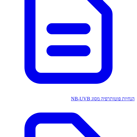
הנחיות פוטותרפיה מסוג NB-UVB