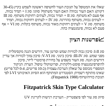
שאלו את המטופל על תגובת העור לחשיפה ראשונה לשמש בקיץ (30-45
דקות): האם העור נכווה? האם העור משתזף? סווגו: סוג I = תמיד נכווה,
אף פעם לא משתזף. סוג II = תמיד נכווה, לעתים רחוקות משתזף. סוג III
= לעתים נכווה, משתזף בהדרגה. סוג IV = לעתים רחוקות נכווה, תמיד
משתזף. סוג V = לעתים רחוקות מאוד נכווה, משתזף בקלות. סוג VI = אף
פעם לא נכווה, פיגמנטציה כהה.
📈
פרשנות הציון
סוג I-II: סיכון גבוה לכוויות שמש וסרטן עור, דורשים הגנה מקסימלית
מפני שמש. סוג III-IV: סיכון בינוני. סוג V-VI: סיכון נמוך לכוויות אך עדיין
דורשים הגנה. סוג העור משפיע על בחירת פרמטרי לייזר, סיכון
להיפרפיגמנטציה פוסט-דלקתית, ופרוטוקולי טיפול. הערה: הניקוד
המספרי מבוסס על שאלון הערכה-עצמית (כ-10 פריטים, 0-4 לכל פריט)
שאינו מתוקף רשמית; הסטנדרט המתוקף הוא הסיווג האיכותני I-VI לפי
תגובת כוויה/שיזוף (Fitzpatrick 1988).
Fitzpatrick Skin Type Calculator
סיווג סוג עור לפי פיצפטריק - הערכת רגישות לקרינת UV