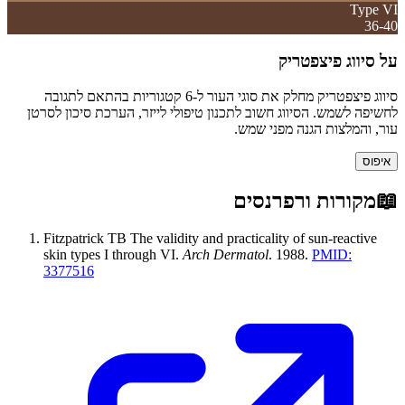
Type
VI
36-40
על סיווג פיצפטריק
סיווג פיצפטריק מחלק את סוגי העור ל-6 קטגוריות בהתאם לתגובה
לחשיפה לשמש. הסיווג חשוב לתכנון טיפולי לייזר, הערכת סיכון לסרטן
עור, והמלצות הגנה מפני שמש.
איפוס
📖
מקורות ורפרנסים
Fitzpatrick TB
The validity and practicality of sun-reactive
skin types I through VI
.
Arch Dermatol
.
1988
.
PMID:
3377516