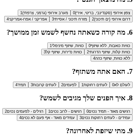
צפון אירופי (סקנדינבי, בריטי, אירי)
0
מערב אירופי (גרמני, צרפתי)
1
דרום אירופי (ים תיכוני)
2
מזרח תיכוני / אסייתי
3
אפריקני / אפרו-אמריקני
4
6
.
מה קורה כשאתה נחשף לשמש זמן ממושך?
כוויות כואבות, ללא שיזוף
0
כוויות, שיזוף מינימלי
1
כוויות קלות, שיזוף הדרגתי
2
כוויות נדירות, שיזוף קל
3
ללא כוויות, שיזוף כהה
4
7
.
האם אתה משתזף?
לעולם לא
0
לעתים רחוקות
1
לפעמים
2
לעתים קרובות
3
תמיד
4
8
.
איך הפנים שלך מגיבים לשמש?
רגישים מאוד - תמיד נכוים
0
רגישים - לרוב נכוים
1
רגילים - לפעמים נכוים
2
עמידים - לעתים רחוקות נכוים
3
עמידים מאוד - אף פעם לא נכוים
4
9
.
מתי שיזפת לאחרונה?