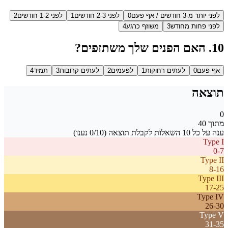
לפני יותר מ-3 חודשים / אף פעם
0
לפני 2-3 חודשים
1
לפני 1-2 חודשים
2
לפני פחות מחודש
3
משוזף כרגע
4
10
.
האם הפנים שלך משתזפים?
אף פעם
0
לעתים רחוקות
1
לפעמים
2
לעתים קרובות
3
תמיד
4
תוצאה
0
מתוך 40
ענה על כל 10 השאלות לקבלת תוצאה (
/10 נענו)
0
Type
I
0-7
Type
II
8-16
Type
III
17-25
Type
IV
26-30
Type
V
31-35