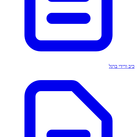
כיב ורידי ברגל