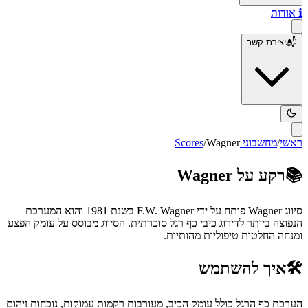
ℹ️
אודות
📬
יצירת קשר
ראשי
/
מחשבוני Scores
Wagner
/
📚
רקע על
Wagner
סיווג Wagner פותח על ידי F.W. Wagner בשנת 1981 והוא המערכת
הנפוצה ביותר לדירוג כיבי כף רגל סוכרתית. הסיווג מבוסס על עומק הפצע
ומנחה החלטות טיפוליות מהותיות.
🛠️
איך להשתמש
הערכת כף הרגל כולל עומק הכיב, מעורבות רקמות עמוקות, נוכחות זיהום