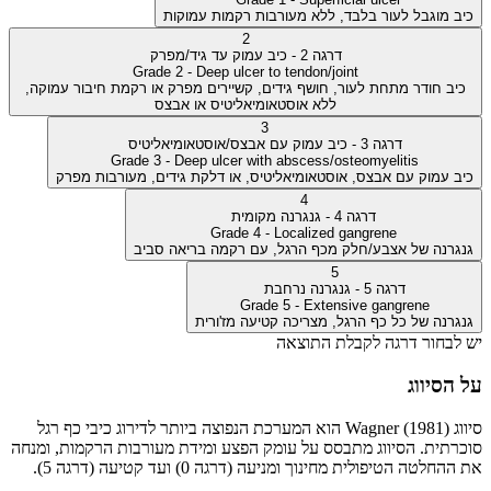
כיב מוגבל לעור בלבד, ללא מעורבות רקמות עמוקות
2
דרגה 2 - כיב עמוק עד גיד/מפרק
Grade 2 - Deep ulcer to tendon/joint
כיב חודר מתחת לעור, חושף גידים, קשיירים מפרק או רקמת חיבור עמוקה,
ללא אוסטאומיאליטיס או אבצס
3
דרגה 3 - כיב עמוק עם אבצס/אוסטאומיאליטיס
Grade 3 - Deep ulcer with abscess/osteomyelitis
כיב עמוק עם אבצס, אוסטאומיאליטיס, או דלקת גידים, מעורבות מפרק
4
דרגה 4 - גנגרנה מקומית
Grade 4 - Localized gangrene
גנגרנה של אצבע/חלק מכף הרגל, עם רקמה בריאה סביב
5
דרגה 5 - גנגרנה נרחבת
Grade 5 - Extensive gangrene
גנגרנה של כל כף הרגל, מצריכה קטיעה מז'ורית
יש לבחור דרגה לקבלת התוצאה
על הסיווג
סיווג Wagner (1981) הוא המערכת הנפוצה ביותר לדירוג כיבי כף רגל
סוכרתית. הסיווג מתבסס על עומק הפצע ומידת מעורבות הרקמות, ומנחה
את ההחלטה הטיפולית מחינוך ומניעה (דרגה 0) ועד קטיעה (דרגה 5).