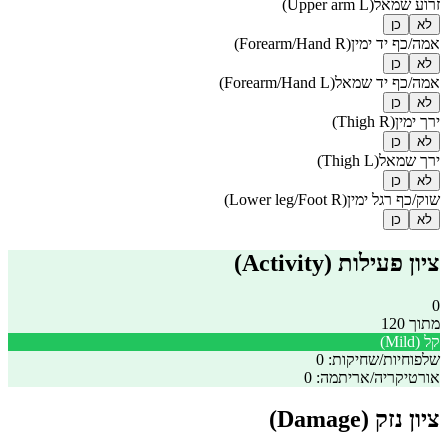
זרוע שמאל
(
Upper arm L
)
לא
כן
אמה/כף יד ימין
(
Forearm/Hand R
)
לא
כן
אמה/כף יד שמאל
(
Forearm/Hand L
)
לא
כן
ירך ימין
(
Thigh R
)
לא
כן
ירך שמאל
(
Thigh L
)
לא
כן
שוק/כף רגל ימין
(
Lower leg/Foot R
)
לא
כן
ציון פעילות (Activity)
0
מתוך 120
קל
(
Mild
)
שלפוחיות/שחיקות:
0
אורטיקריה/אריתמה:
0
ציון נזק (Damage)