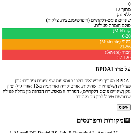
0
מתוך 12
ללא נזק
שינויים פוסט-דלקתיים (היפרפיגמנטציה, צלקות)
סולם חומרת פעילות:
קל (Mild)
0-20
בינוני (Moderate)
21-56
חמור (Severe)
57-120
על מדד BPDAI
BPDAI מעריך פמפיגואיד בולוזי באמצעות שני ציונים נפרדים: ציון
פעילות (שלפוחיות, שחיקות, אורטיקריה ואריתמה ב-12 אזורי גוף) וציון
נזק (שינויים פוסט-דלקתיים). הפרדה זו מאפשרת הבחנה בין מחלה פעילה
שדורשת טיפול לבין נזק מצטבר.
איפוס
📖
מקורות ורפרנסים
Murrell DF, Daniel BS, Joly P, Borradori L, Amagai M,