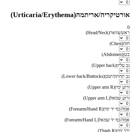
אורטיקריה/אריתמה
(Urticaria/Erythema)
0
ראש/צוואר
(
Head/Neck
)
חזה
(
Chest
)
בטן
(
Abdomen
)
גב עליון
(
Upper back
)
גב תחתון/ישבן
(
Lower back/Buttocks
)
זרוע ימין
(
Upper arm R
)
זרוע שמאל
(
Upper arm L
)
אמה/כף יד ימין
(
Forearm/Hand R
)
אמה/כף יד שמאל
(
Forearm/Hand L
)
ירך ימין
(
Thigh R
)