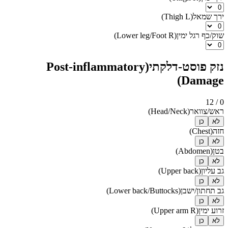
ירך שמאל
(
Thigh L
)
שוק/כף רגל ימין
(
Lower leg/Foot R
)
נזק פוסט-דלקתי
(Post-inflammatory
Damage)
/ 12
0
ראש/צוואר
(
Head/Neck
)
לא
כן
חזה
(
Chest
)
לא
כן
בטן
(
Abdomen
)
לא
כן
גב עליון
(
Upper back
)
לא
כן
גב תחתון/ישבן
(
Lower back/Buttocks
)
לא
כן
זרוע ימין
(
Upper arm R
)
לא
כן