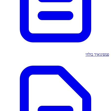
פמפיגואיד בולוזי