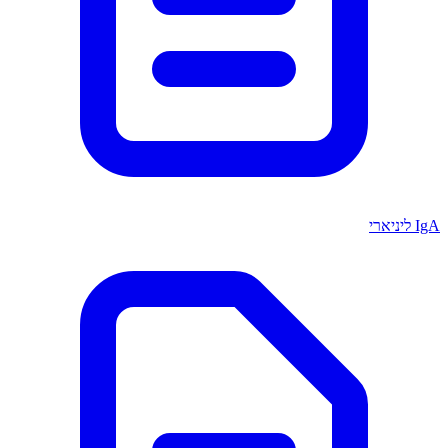
IgA ליניארי