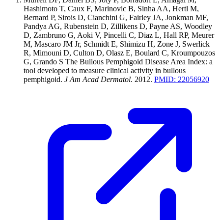
Hashimoto T, Caux F, Marinovic B, Sinha AA, Hertl M,
Bernard P, Sirois D, Cianchini G, Fairley JA, Jonkman MF,
Pandya AG, Rubenstein D, Zillikens D, Payne AS, Woodley
D, Zambruno G, Aoki V, Pincelli C, Diaz L, Hall RP, Meurer
M, Mascaro JM Jr, Schmidt E, Shimizu H, Zone J, Swerlick
R, Mimouni D, Culton D, Olasz E, Boulard C, Kroumpouzos
G, Grando S
The Bullous Pemphigoid Disease Area Index: a
tool developed to measure clinical activity in bullous
pemphigoid
.
J Am Acad Dermatol
.
2012
.
PMID:
22056920