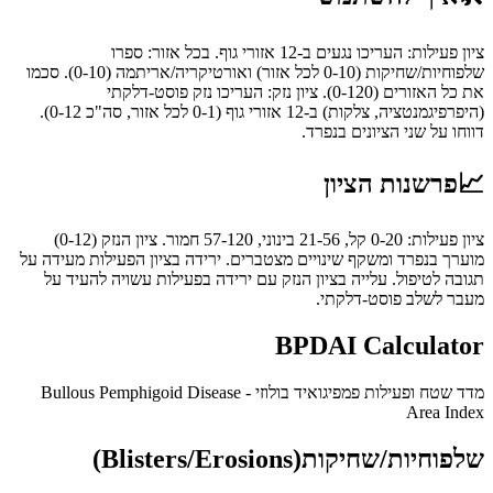
ציון פעילות: העריכו נגעים ב-12 אזורי גוף. בכל אזור: ספרו
שלפוחיות/שחיקות (0-10 לכל אזור) ואורטיקריה/אריתמה (0-10). סכמו
את כל האזורים (0-120). ציון נזק: העריכו נזק פוסט-דלקתי
(היפרפיגמנטציה, צלקות) ב-12 אזורי גוף (0-1 לכל אזור, סה"כ 0-12).
דווחו על שני הציונים בנפרד.
📈
פרשנות הציון
ציון פעילות: 0-20 קל, 21-56 בינוני, 57-120 חמור. ציון הנזק (0-12)
מוערך בנפרד ומשקף שינויים מצטברים. ירידה בציון הפעילות מעידה על
תגובה לטיפול. עלייה בציון הנזק עם ירידה בפעילות עשויה להעיד על
מעבר לשלב פוסט-דלקתי.
BPDAI Calculator
מדד שטח ופעילות פמפיגואיד בולוזי - Bullous Pemphigoid Disease
Area Index
שלפוחיות/שחיקות
(Blisters/Erosions)