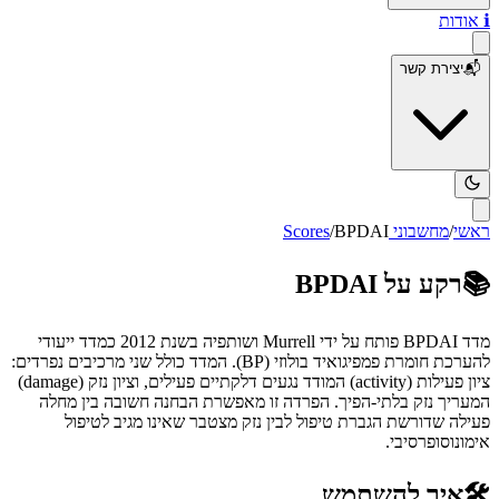
ℹ️
אודות
📬
יצירת קשר
ראשי
/
מחשבוני Scores
BPDAI
/
📚
רקע על
BPDAI
מדד BPDAI פותח על ידי Murrell ושותפיה בשנת 2012 כמדד ייעודי
להערכת חומרת פמפיגואיד בולוזי (BP). המדד כולל שני מרכיבים נפרדים:
ציון פעילות (activity) המודד נגעים דלקתיים פעילים, וציון נזק (damage)
המעריך נזק בלתי-הפיך. הפרדה זו מאפשרת הבחנה חשובה בין מחלה
פעילה שדורשת הגברת טיפול לבין נזק מצטבר שאינו מגיב לטיפול
אימונוסופרסיבי.
🛠️
איך להשתמש