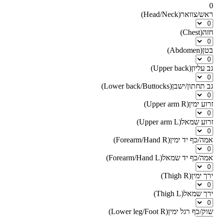
0
ראש/צוואר
(
Head/Neck
)
חזה
(
Chest
)
בטן
(
Abdomen
)
גב עליון
(
Upper back
)
גב תחתון/ישבן
(
Lower back/Buttocks
)
זרוע ימין
(
Upper arm R
)
זרוע שמאל
(
Upper arm L
)
אמה/כף יד ימין
(
Forearm/Hand R
)
אמה/כף יד שמאל
(
Forearm/Hand L
)
ירך ימין
(
Thigh R
)
ירך שמאל
(
Thigh L
)
שוק/כף רגל ימין
(
Lower leg/Foot R
)