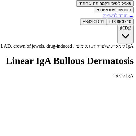
פאניקוליטיס ורקמה תת-עורית
▼
תזונתיות ומטבוליות
▼
→
חזרה לרשימה
EB42
ICD-11
L13.8
ICD-10
)
ICD
(
2
IgA ליניארי, שלפוחיות, ונקומיצין, linear IgA, LAD, crown of jewels, drug-induced, דפסון, linear, iga
Linear IgA Bullous Dermatosis
IgA ליניארי