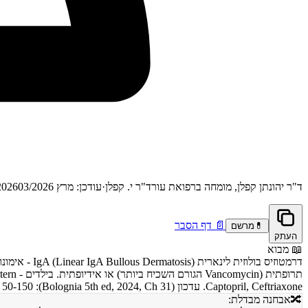
ד"ר יהונתן קפלן, מומחה ברפואת עור
ד"ר י. קפלן
·
עודכן: מרץ 2026
03/2026
📄
דף הסבר
💊
מרשם
העתק
📖
מבוא
Captopril, Ceftriaxone. עדכון (Bolognia 5th ed, 2024, Ch 31): LABD: Dapsone 50-150 מ"ג/יום כקו ראשון. חשוב: LABD תרופתי (Vancomycin הגורם השכיח) חולף עם הפסקת התרופה. Colchicine כחלופה.
🔀
אבחנה מבדלת: