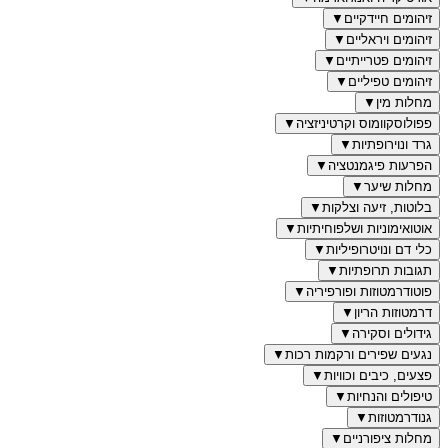
זיהומים חיידקיים
▼
זיהומים ויראליים
▼
זיהומים פטרייתיים
▼
זיהומים טפיליים
▼
מחלות מין
▼
פפולוסקוומוס וקרטיניזציה
▼
גרד ונוירופתיות
▼
הפרעות פיגמנטציה
▼
מחלות שיער
▼
בלוטות, זיעה וצלקות
▼
אוטואימוניות ושלפוחיתיות
▼
כלי דם ונויטרופיליות
▼
תגובות תרופתיות
▼
פוטודרמטוזות ופורפיריה
▼
דרמטוזות הריון
▼
גידולים וסקירה
▼
נגעים שפירים ורקמות רכות
▼
פצעים, כיבים וכוויות
▼
טיפולים והנחיות
▼
גנודרמטוזות
▼
מחלות ציפורניים
▼