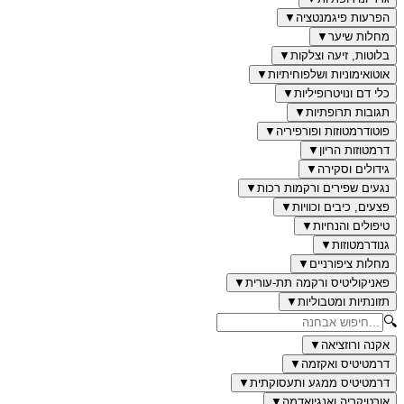
הפרעות פיגמנטציה
▼
מחלות שיער
▼
בלוטות, זיעה וצלקות
▼
אוטואימוניות ושלפוחיתיות
▼
כלי דם ונויטרופיליות
▼
תגובות תרופתיות
▼
פוטודרמטוזות ופורפיריה
▼
דרמטוזות הריון
▼
גידולים וסקירה
▼
נגעים שפירים ורקמות רכות
▼
פצעים, כיבים וכוויות
▼
טיפולים והנחיות
▼
גנודרמטוזות
▼
מחלות ציפורניים
▼
פאניקוליטיס ורקמה תת-עורית
▼
תזונתיות ומטבוליות
▼
🔍
אקנה ורוזציאה
▼
דרמטיטיס ואקזמה
▼
דרמטיטיס ממגע ותעסוקתית
▼
אורטיקריה ואנגיואדמה
▼