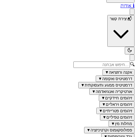
ℹ️
אודות
📬
יצירת קשר
🔍
אקנה ורוזציאה
▼
דרמטיטיס ואקזמה
▼
דרמטיטיס ממגע ותעסוקתית
▼
אורטיקריה ואנגיואדמה
▼
זיהומים חיידקיים
▼
זיהומים ויראליים
▼
זיהומים פטרייתיים
▼
זיהומים טפיליים
▼
מחלות מין
▼
פפולוסקוומוס וקרטיניזציה
▼
גרד ונוירופתיות
▼