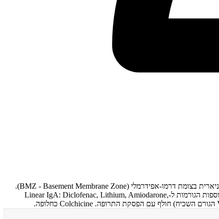
דרמטוזיס בולוזית לינארית IgA (Linear IgA Bullous Dermatosis) - אימונופלואורסצנציה ישירה (DIF - Direct Immunofluorescence): שקיעת IgA ליניארית בצומת דרמו-אפידרמלי (BMZ - Basement Membrane Zone).
תרופתית (Vancomycin הגורם השכיח ביותר) או אידיופתית. בילדים - Chronic Bullous Disease of Childhood. "String of pearls" pattern. תרופות נוספות הגורמות ל-Linear IgA: Diclofenac, Lithium, Amiodarone,