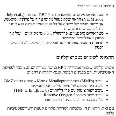
הטיפול הסטנדרטי כלל:
סטרואידים מקומיים חזקים:
מחקר DBCP הצרפתי (Joly et al.,
NEJM 2002) הראה שקלובטזול מקומי עדיף על פרדניזון סיסטמי,
אך יישום מעשי של משחה על כל הגוף פעמיים ביום הוא אתגר
בחולים קשישים ותשושים
סטרואידים סיסטמיים:
פרדניזולון 0.5-1 מ"ג/ק"ג/יום - יעיל אך
מסוכן באוכלוסייה הקשישה
תרופות חוסכות-סטרואידים:
אזאתיופרין, מיקופנולט מופטיל,
דפסון
הרציונל לשימוש בטטרציקלינים
טטרציקלינים שימשו אמפירית ב-BP במשך עשרות שנים. מעבר לפעילות
האנטיביוטית, הם מפגינים תכונות אנטי-דלקתיות רחבות:
עיכוב Matrix Metalloproteinases (MMPs) - מפתח בהרס BMZ
עיכוב כימוטקסיס של נויטרופילים ואאוזינופילים
עיכוב ייצור ציטוקינים פרו-דלקתיים (TNF-α, IL-1β, IL-6)
עיכוב ייצור Reactive Oxygen Species
עלות נמוכה ופרופיל בטיחות ידוע ומוכר
עם זאת, הראיות היו מוגבלות לסדרות מקרים קטנות ורטרוספקטיביות
בלבד.