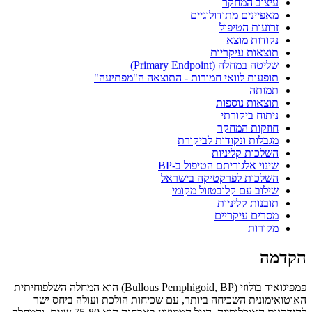
עיצוב המחקר
מאפיינים מתודולוגיים
זרועות הטיפול
נקודות מוצא
תוצאות עיקריות
שליטה במחלה (Primary Endpoint)
תופעות לוואי חמורות - התוצאה ה"מפתיעה"
תמותה
תוצאות נוספות
ניתוח ביקורתי
חוזקות המחקר
מגבלות ונקודות לביקורת
השלכות קליניות
שינוי אלגוריתם הטיפול ב-BP
השלכות לפרקטיקה בישראל
שילוב עם קלובטזול מקומי
תובנות קליניות
מסרים עיקריים
מקורות
הקדמה
פמפיגואיד בולוזי (Bullous Pemphigoid, BP) הוא המחלה השלפוחיתית
האוטואימונית השכיחה ביותר, עם שכיחות הולכת ועולה ביחס ישר