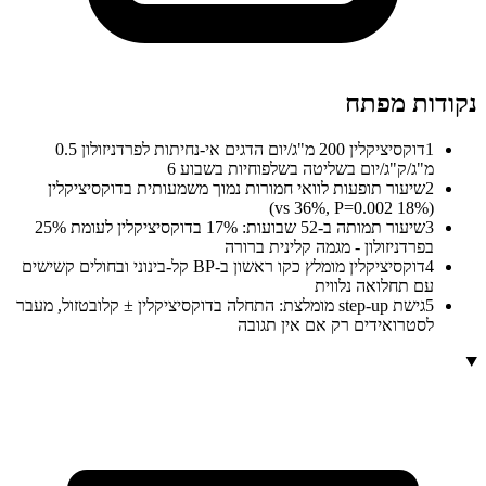
נקודות מפתח
1
דוקסיציקלין 200 מ"ג/יום הדגים אי-נחיתות לפרדניזולון 0.5
מ"ג/ק"ג/יום בשליטה בשלפוחיות בשבוע 6
2
שיעור תופעות לוואי חמורות נמוך משמעותית בדוקסיציקלין
(18% vs 36%, P=0.002)
3
שיעור תמותה ב-52 שבועות: 17% בדוקסיציקלין לעומת 25%
בפרדניזולון - מגמה קלינית ברורה
4
דוקסיציקלין מומלץ כקו ראשון ב-BP קל-בינוני ובחולים קשישים
עם תחלואה נלווית
5
גישת step-up מומלצת: התחלה בדוקסיציקלין ± קלובטזול, מעבר
לסטרואידים רק אם אין תגובה