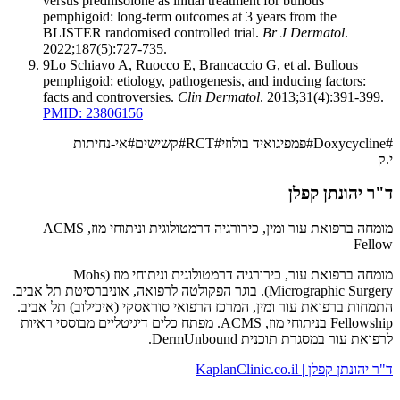
versus prednisolone as initial treatment for bullous
pemphigoid: long-term outcomes at 3 years from the
BLISTER randomised controlled trial.
Br J Dermatol
.
2022;187(5):727-735.
9
Lo Schiavo A, Ruocco E, Brancaccio G, et al. Bullous
pemphigoid: etiology, pathogenesis, and inducing factors:
facts and controversies.
Clin Dermatol
. 2013;31(4):391-399.
PMID: 23806156
#
Doxycycline
#
פמפיגואיד בולוזי
#
RCT
#
קשישים
#
אי-נחיתות
י.ק
ד"ר יהונתן קפלן
מומחה ברפואת עור ומין, כירורגיה דרמטולוגית וניתוחי מוז, ACMS
Fellow
מומחה ברפואת עור, כירורגיה דרמטולוגית וניתוחי מוז (Mohs
Micrographic Surgery). בוגר הפקולטה לרפואה, אוניברסיטת תל אביב.
התמחות ברפואת עור ומין, המרכז הרפואי סוראסקי (איכילוב) תל אביב.
Fellowship בניתוחי מוז, ACMS. מפתח כלים דיגיטליים מבוססי ראיות
לרפואת עור במסגרת תוכנית DermUnbound.
ד"ר יהונתן קפלן | KaplanClinic.co.il