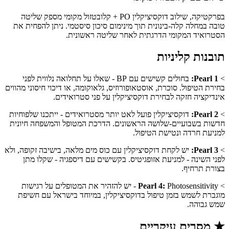
בפרקטיקה, שילוב דוקסיציקלין PO + קלובטזול מקומי מספק שליטה
טובה במחלה קלה-בינונית תוך מינימום סיכון סיסטמי. ניתן להפחית את
הסטרואיד המקומי הדרגתית לאחר שליטה ראשונית.
תובנות קליניות
>
Pearl 1:
בחולים קשישים עם BP - שאלו על תחלואה נלווית לפני
בחירת הטיפול. סוכרת, אוסטאופורוזיס, גלאוקומה, או דיכוי חיסוני מהווים
אינדיקציה חזקה לבחירת דוקסיציקלין על פני סטרואידים.
>
Pearl 2:
דוקסיציקלין פועל לאט יותר מסטרואידים - ייתכנו שלפוחיות
חדשות בשבועיים-שלושה הראשונים. הדרכת המטופל והמשפחה חיונית
למניעת חרדה ונטישת הטיפול.
>
Pearl 3:
יש לקחת דוקסיציקלין עם כוס מים מלאה, בישיבה זקופה, ולא
לפני השינה - למניעת אזופגיטיס. בקשישים עם דיספגיה - שקלו מתן
בצורת תרחיף.
>
Pearl 4:
Photosensitivity - יש להזהיר את המטופלים על רגישות
מוגברת לשמש בזמן טיפול בדוקסיציקלין, במיוחד בישראל עם חשיפת
שמש גבוהה.
★
מסרים עיקריים