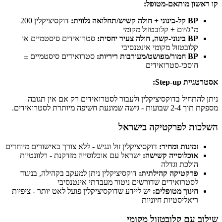
קו ראשון מותאם-מטופל:
BP קל-בינוני + חולה קשיש/תחלואה נלווית:
דוקסיציקלין 200
מ"ג/יום ± קלובטזול מקומי
BP בינוני-קשה, חולה צעיר יחסית:
סטרואידים סיסטמיים או
קלובטזול מקומי אינטנסיבי
BP חמור/מפושט/מעורבות ריריות:
סטרואידים סיסטמיים ±
חוסכי-סטרואידים
אסטרטגיית Step-up:
ניתן להתחיל בדוקסיציקלין ולעבור לסטרואידים רק אם אין תגובה
מספקת תוך 2-4 שבועות - גישה שמונעת חשיפה מיותרת לסטרואידים.
השלכות לפרקטיקה בישראל
זמינות ומחיר:
דוקסיציקלין זול ונגיש - ללא צורך באישורים מיוחדים
אוכלוסייה קשישה:
ישראל עם אוכלוסייה מזדקנת - רלוונטיות
הולכת וגדלה
פרקטיקה קהילתית:
דוקסיציקלין ניתן למעקב בקהילה, בניגוד
לסטרואידים שדורשים ניטור מעבדתי אינטנסיבי
חינוך מטופלים:
יש ליידע שדוקסיציקלין פועל לאט יותר - ציפיות
ריאליסטיות חיוניות
שילוב עם קלובטזול מקומי