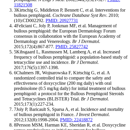
11821508
3
Kirtschig G, Middleton P, Bennett C, et al. Interventions for
bullous pemphigoid.
Cochrane Database Syst Rev
. 2010;
(10):CD002292.
PMID: 20927731
4
Feliciani C, Joly P, Jonkman MF, et al. Management of
bullous pemphigoid: the European Dermatology Forum
consensus in collaboration with the European Academy of
Dermatology and Venereology.
Br J Dermatol
.
2015;172(4):867-877.
PMID: 25827742
5
Kibsgaard L, Rasmussen M, Lamberg A, et al. Increased
frequency of bullous pemphigoid: a population-based study of
tetracycline use and incidence.
Br J Dermatol
.
2017;176(5):1397-1398.
6
Chalmers JR, Wojnarowska F, Kirtschig G, et al. A
randomized controlled trial to compare the safety and
effectiveness of doxycycline (200 mg daily) with oral
prednisolone (0.5 mg/kg daily) for initial treatment of bullous
pemphigoid: a protocol for the Bullous Pemphigoid Steroids
and Tetracyclines (BLISTER) Trial.
Br J Dermatol
.
2015;173(1):227-234.
7
Joly P, Baricault S, Sparsa A, et al. Incidence and mortality
of bullous pemphigoid in France.
J Invest Dermatol
.
2012;132(8):1998-2004.
PMID: 22418872
8
Persson MSM, Harman KE, Sheridan R, et al. Doxycycline