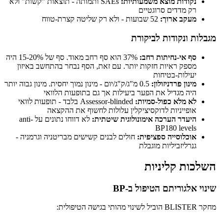
נקודות מוצא משמעותיות:
SAEs ותמותה - תוצאות "קשות" ולא
רק מדדים סרוגטיים
מעקב ארוך:
52 שבועות - ולא רק שליטה קצרת-טווח
מגבלות ונקודות לביקורת
סף אי-נחיתות רחב:
37% הוא סף רחב מאוד. סף של 15-20% היה
מספק ראיות חזקות יותר. עם זאת, הסף נבחר בהתחשב באיזון
יעילות-בטיחות
מינון פרדניזולון:
0.5 מ"ג/ק"ג/יום - מינון נמוך יחסית. מינון גבוה יותר
היה מגדיל את הפער ביעילות אך גם בתופעות הלוואי
לא מלא כפול-סמיות:
Assessor-blinded בלבד - תופעות לוואי
אופייניות לדוקסיציקלין עלולות לחשוף את ההקצאה
היעדר הערכה אימונולוגית שיטתית:
לא דווחו נתונים על anti-
BP180 levels
אוכלוסייה ספציפית:
חולים לבנים קשישים מבריטניה וגרמניה -
גנרליזביליות מוגבלת
השלכות קליניות
שינוי אלגוריתם הטיפול ב-BP
מחקר BLISTER הוביל לשינוי מהותי בגישה הטיפולית: