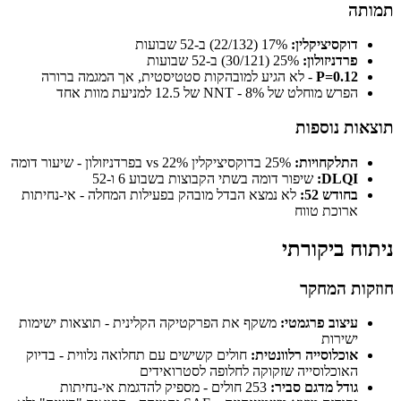
תמותה
דוקסיציקלין:
17% (22/132) ב-52 שבועות
פרדניזולון:
25% (30/121) ב-52 שבועות
P=0.12
- לא הגיע למובהקות סטטיסטית, אך המגמה ברורה
הפרש מוחלט של 8% - NNT של 12.5 למניעת מוות אחד
תוצאות נוספות
התלקחויות:
25% בדוקסיציקלין vs 22% בפרדניזולון - שיעור דומה
DLQI:
שיפור דומה בשתי הקבוצות בשבוע 6 ו-52
בחודש 52:
לא נמצא הבדל מובהק בפעילות המחלה - אי-נחיתות
ארוכת טווח
ניתוח ביקורתי
חוזקות המחקר
עיצוב פרגמטי:
משקף את הפרקטיקה הקלינית - תוצאות ישימות
ישירות
אוכלוסייה רלוונטית:
חולים קשישים עם תחלואה נלווית - בדיוק
האוכלוסייה שזקוקה לחלופה לסטרואידים
גודל מדגם סביר:
253 חולים - מספיק להדגמת אי-נחיתות