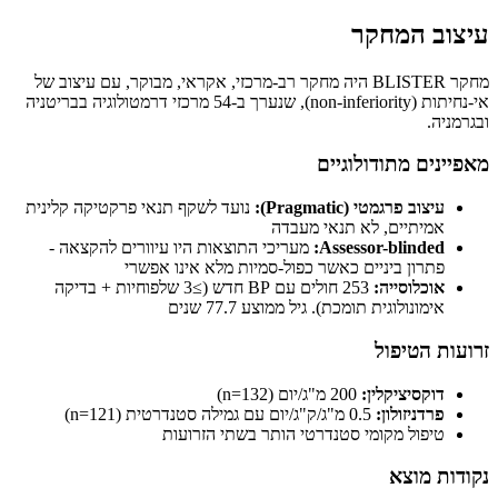
עיצוב המחקר
מחקר BLISTER היה מחקר רב-מרכזי, אקראי, מבוקר, עם עיצוב של
אי-נחיתות (non-inferiority), שנערך ב-54 מרכזי דרמטולוגיה בבריטניה
ובגרמניה.
מאפיינים מתודולוגיים
עיצוב פרגמטי (Pragmatic):
נועד לשקף תנאי פרקטיקה קלינית
אמיתיים, לא תנאי מעבדה
Assessor-blinded:
מעריכי התוצאות היו עיוורים להקצאה -
פתרון ביניים כאשר כפול-סמיות מלא אינו אפשרי
אוכלוסייה:
253 חולים עם BP חדש (≥3 שלפוחיות + בדיקה
אימונולוגית תומכת). גיל ממוצע 77.7 שנים
זרועות הטיפול
דוקסיציקלין:
200 מ"ג/יום (n=132)
פרדניזולון:
0.5 מ"ג/ק"ג/יום עם גמילה סטנדרטית (n=121)
טיפול מקומי סטנדרטי הותר בשתי הזרועות
נקודות מוצא