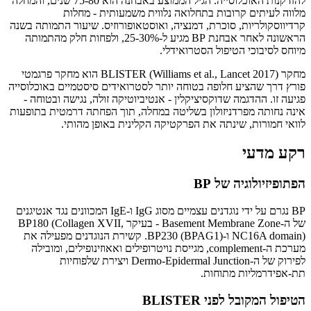
להזדקנות האוכלוסייה. הגיל הממוצע באבחנה הוא 75-80 שנים, והמחלה
מלווה לעיתים קרובות בתחלואה נלווית משמעותית - מחלות
קרדיווסקולריות, סוכרת, דמנציה, ואוסטאופורוזיס. שיעור התמותה בשנה
הראשונה לאחר אבחנת BP מגיע ל-25-30%, ולפחות חלק מהתמותה
מיוחס לסיבוכי הטיפול הסטרואידלי.
מחקר BLISTER (Williams et al., Lancet 2017) הוא מחקר פרגמטי
פורץ דרך שהציע חלופה בטוחה יותר לסטרואידים סיסטמיים באוכלוסייה
פגיעה זו. ההדגמה שדוקסיציקלין - אנטיביוטיקה זולה, נגישה ובטוחה -
אינה נחותה מפרדניזולון בשליטה במחלה, תוך הפחתה דרמטית בתופעות
לוואי חמורות, שינתה את הפרקטיקה הקלינית באופן מהותי.
רקע מדעי
הפתופיזיולוגיה של BP
BP נגרם על ידי נוגדנים עצמיים מסוג IgG ו-IgE המכוונים נגד אנטיגנים
של ה-Basement Membrane Zone - בעיקר BP180 (Collagen XVII,
NC16A domain) ו-BP230 (BPAG1). קשירת הנוגדנים מפעילה את
מערכת ה-complement, מגייסת נויטרופילים ואאוזינופילים, ומובילה
לפירוק של ה-Dermo-Epidermal Junction ויצירת שלפוחיות
תת-אפידרמליות מתוחות.
הטיפול המקובל לפני BLISTER