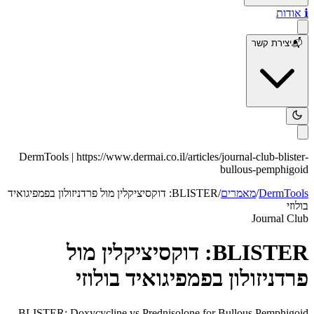
ℹ️
אודות
📬
יצירת קשר
DermTools |
https://www.dermai.co.il
/articles/
journal-club-blister-
bullous-pemphigoid
DermTools
/
מאמרים
/
BLISTER: דוקסיציקלין מול פרדניזולון בפמפיגואיד
בולוזי
Journal Club
BLISTER: דוקסיציקלין מול
פרדניזולון בפמפיגואיד בולוזי
BLISTER: Doxycycline vs Prednisolone for Bullous Pemphigoid