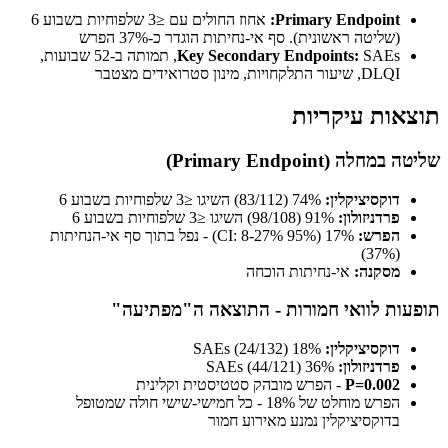
Primary Endpoint:
אחוז החולים עם ≤3 שלפוחיות בשבוע 6
(שליטה ראשונית). סף אי-נחיתות הוגדר כ-37% הפרש
Key Secondary Endpoints:
SAEs, תמותה ב-52 שבועות,
DLQI, שיעור התלקחויות, מינון סטרואידים מצטבר
תוצאות עיקריות
שליטה במחלה (Primary Endpoint)
דוקסיציקלין:
74% (83/112) השיגו ≤3 שלפוחיות בשבוע 6
פרדניזולון:
91% (98/108) השיגו ≤3 שלפוחיות בשבוע 6
הפרש:
17% (95% CI: 8-27%) - נפל בתוך סף אי-הנחיתות
(37%)
מסקנה:
אי-נחיתות הוכחה
תופעות לוואי חמורות - התוצאה ה"מפתיעה"
דוקסיציקלין:
18% (24/132) SAEs
פרדניזולון:
36% (44/121) SAEs
P=0.002
- הפרש מובהק סטטיסטית וקלינית
הפרש מוחלט של 18% - כל חמישי-שישי חולה שמטופל
בדוקסיציקלין נמנע מאירוע חמור