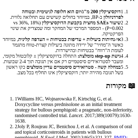
1
דוקסיציקלין 200 מ"ג/יום הוא חלופה לגיטימית ובטוחה
לפרדניזולון
ב-BP, במיוחד בחולים קשישים עם תחלואה נלווית.
2
שיעור SAEs מחצית בקבוצת הדוקסיציקלין
(18% vs 36%,
P=0.002) - המספר המרכזי של המחקר ומה שמצדיק את שינוי
הפרקטיקה.
3
אי-נחיתות ביעילות + עדיפות בבטיחות = העדפה קלינית
, במיוחד
כאשר ה"מחיר" של ירידה מתונה ביעילות קצרת-טווח מתגמד
לעומת ה"רווח" בבטיחות ובהישרדות.
4
גישת step-up מומלצת:
התחלה בדוקסיציקלין ± קלובטזול מקומי,
ומעבר לסטרואידים סיסטמיים רק אם אין תגובה תוך 2-4 שבועות.
5
במחלה קשה - סטרואידים סיסטמיים עדיין מומלצים
כקו ראשון
בשל תגובה מהירה יותר; דוקסיציקלין אינו תחליף בכל מצב.
📖
מקורות
1
Williams HC, Wojnarowska F, Kirtschig G, et al.
Doxycycline versus prednisolone as an initial treatment
strategy for bullous pemphigoid: a pragmatic, non-inferiority,
randomised controlled trial.
Lancet
. 2017;389(10079):1630-
1638.
2
Joly P, Roujeau JC, Benichou J, et al. A comparison of oral
and topical corticosteroids in patients with bullous
pemphigoid.
N Engl J Med
. 2002;346(5):321-327.
PMID: