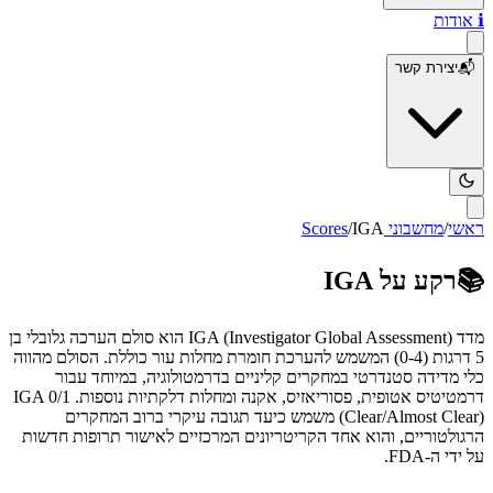
ℹ️
אודות
📬
יצירת קשר
ראשי
/
מחשבוני Scores
IGA
/
📚
רקע על
IGA
מדד IGA (Investigator Global Assessment) הוא סולם הערכה גלובלי בן
5 דרגות (0-4) המשמש להערכת חומרת מחלות עור כוללת. הסולם מהווה
כלי מדידה סטנדרטי במחקרים קליניים בדרמטולוגיה, במיוחד עבור
דרמטיטיס אטופית, פסוריאזיס, אקנה ומחלות דלקתיות נוספות. IGA 0/1
(Clear/Almost Clear) משמש כיעד תגובה עיקרי ברוב המחקרים
הרגולטוריים, והוא אחד הקריטריונים המרכזיים לאישור תרופות חדשות
על ידי ה-FDA.