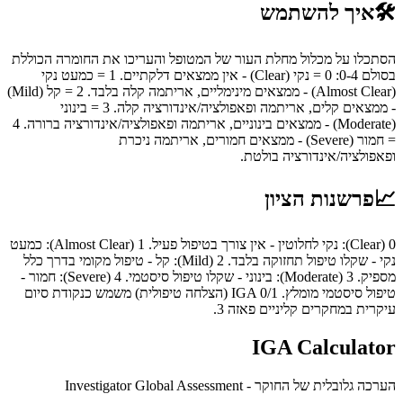
🛠️
איך להשתמש
הסתכלו על מכלול מחלת העור של המטופל והעריכו את החומרה הכוללת
בסולם 0-4: 0 = נקי (Clear) - אין ממצאים דלקתיים. 1 = כמעט נקי
(Almost Clear) - ממצאים מינימליים, אריתמה קלה בלבד. 2 = קל (Mild)
- ממצאים קלים, אריתמה ופאפולציה/אינדורציה קלה. 3 = בינוני
(Moderate) - ממצאים בינוניים, אריתמה ופאפולציה/אינדורציה ברורה. 4
= חמור (Severe) - ממצאים חמורים, אריתמה ניכרת
ופאפולציה/אינדורציה בולטת.
📈
פרשנות הציון
0 (Clear): נקי לחלוטין - אין צורך בטיפול פעיל. 1 (Almost Clear): כמעט
נקי - שקלו טיפול תחזוקה בלבד. 2 (Mild): קל - טיפול מקומי בדרך כלל
מספיק. 3 (Moderate): בינוני - שקלו טיפול סיסטמי. 4 (Severe): חמור -
טיפול סיסטמי מומלץ. IGA 0/1 (הצלחה טיפולית) משמש כנקודת סיום
עיקרית במחקרים קליניים פאזה 3.
IGA Calculator
הערכה גלובלית של החוקר - Investigator Global Assessment