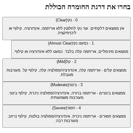
בחרו את דרגת החומרה הכוללת
0
-
נקי
(
Clear
)
אין ממצאים דלקתיים. עור נקי לחלוטין ללא אריתמה, אינדורציה, קילוף או
ליכניפיקציה.
1
-
כמעט נקי
(
Almost Clear
)
ממצאים מינימליים, אריתמה קלה בלבד. כמעט ללא אינדורציה או קילוף.
2
-
קל
(
Mild
)
ממצאים קלים - אריתמה קלה, אינדורציה/פפולציה קלה, קילוף קל. מעורבות
מוגבלת.
3
-
בינוני
(
Moderate
)
ממצאים בינוניים - אריתמה ברורה, אינדורציה/פפולציה ניכרת, קילוף בינוני.
מעורבות משמעותית.
4
-
חמור
(
Severe
)
ממצאים חמורים - אריתמה ניכרת, אינדורציה/פפולציה בולטת, קילוף נרחב.
מעורבות רבה.