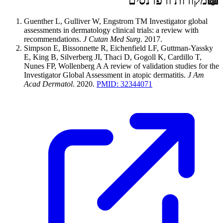
📖
מקורות ורפרנסים
Guenther L, Gulliver W, Engstrom TM
Investigator global
assessments in dermatology clinical trials: a review with
recommendations
.
J Cutan Med Surg
.
2017
.
Simpson E, Bissonnette R, Eichenfield LF, Guttman-Yassky
E, King B, Silverberg JI, Thaci D, Gogoll K, Cardillo T,
Nunes FP, Wollenberg A
A review of validation studies for the
Investigator Global Assessment in atopic dermatitis
.
J Am
Acad Dermatol
.
2020
.
PMID:
32344071