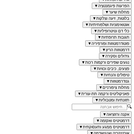
הפרעות פיגמנטציה
▼
מחלות שיער
▼
בלוטות, זיעה וצלקות
▼
אוטואימוניות ושלפוחיתיות
▼
כלי דם ונויטרופיליות
▼
תגובות תרופתיות
▼
פוטודרמטוזות ופורפיריה
▼
דרמטוזות הריון
▼
גידולים וסקירה
▼
נגעים שפירים ורקמות רכות
▼
פצעים, כיבים וכוויות
▼
טיפולים והנחיות
▼
גנודרמטוזות
▼
מחלות ציפורניים
▼
פאניקוליטיס ורקמה תת-עורית
▼
תזונתיות ומטבוליות
▼
🔍
אקנה ורוזציאה
▼
דרמטיטיס ואקזמה
▼
דרמטיטיס ממגע ותעסוקתית
▼
אורטיקריה ואנגיואדמה
▼