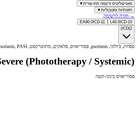
פאניקוליטיס ורקמה תת-עורית
▼
תזונתיות ומטבוליות
▼
→
חזרה לרשימה
EA90.0
ICD-11
L40.0
ICD-10
)
ICD
(
2
ספחת, ביולוגי, psoriasis, פסוריאזיס, פלאקים, מתוטרקסט, UVB, plaque psoriasis, PASI, קשקשים כסופים
Severe (Phototherapy / Systemic)
פסוריאזיס בינוני-קשה