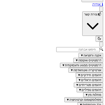
ℹ️
אודות
📬
יצירת קשר
🔍
אקנה ורוזציאה
▼
דרמטיטיס ואקזמה
▼
דרמטיטיס ממגע ותעסוקתית
▼
אורטיקריה ואנגיואדמה
▼
זיהומים חיידקיים
▼
זיהומים ויראליים
▼
זיהומים פטרייתיים
▼
זיהומים טפיליים
▼
מחלות מין
▼
פפולוסקוומוס וקרטיניזציה
▼
גרד ונוירופתיות
▼