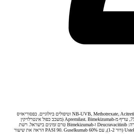
פסוריאזיס בדרגת חומרה בינונית-קשה (מעורבות נרחבת או אזורים רגישים) דורש טיפול סיסטמי. האפשרויות כוללות פוטותרפיה מסוג NB-UVB, Methotrexate, Acitretin, Cyclosporine וטיפולים ביולוגיים. בפסוריאזיס
טיפתית: לשלול זיהום סטרפטוקוקלי. עדכונים טיפוליים (2024): Deucravacitinib (מעכב TYK2 סלקטיבי, פומי): 55% מדד חומרת פסוריאזיס (PASI) 75, עדיף מ-Apremilast. Bimekizumab (מעכב כפול אינטרלויקין
(IL)-17A ו-IL-17F): אושר באירופה, יעילות גבוהה מאוד עם 60% PASI 90. Spesolimab (מעכב IL-36R): אושר לפסוריאזיס פוסטולרית מוכללת. הערה: Deucravacitinib ו-Bimekizumab טרם זמינים בישראל. רשת
מטא-אנליזה של יעילות ביולוגים: נוגדנים נגד IL-17 ו-IL-23 (דור 3-4) מראים יעילות גבוהה משמעותית מ-גורם נמק הגידול (TNF) inhibitors ו-Ustekinumab (דור 1-2), עם 60% PASI 90. Guselkumab הראה את שיעור