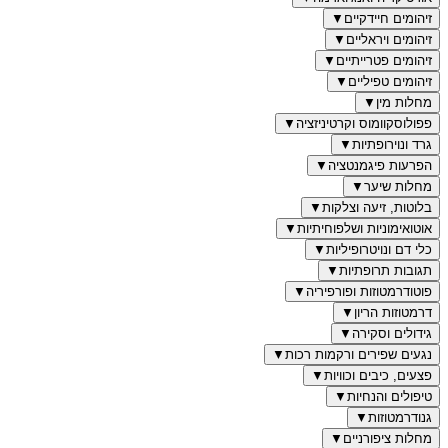
זיהומים חיידקיים
▼
זיהומים ויראליים
▼
זיהומים פטרייתיים
▼
זיהומים טפיליים
▼
מחלות מין
▼
פפולוסקוומוס וקרטיניזציה
▼
גרד ונוירופתיות
▼
הפרעות פיגמנטציה
▼
מחלות שיער
▼
בלוטות, זיעה וצלקות
▼
אוטואימוניות ושלפוחיתיות
▼
כלי דם ונויטרופיליות
▼
תגובות תרופתיות
▼
פוטודרמטוזות ופורפיריה
▼
דרמטוזות הריון
▼
גידולים וסקירה
▼
נגעים שפירים ורקמות רכות
▼
פצעים, כיבים וכוויות
▼
טיפולים והנחיות
▼
גנודרמטוזות
▼
מחלות ציפורניים
▼