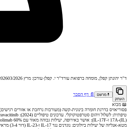
ד"ר יהונתן קפלן, מומחה ברפואת עור
ד"ר י. קפלן
·
עודכן: מרץ 2026
03/2026
📄
דף הסבר
💊
מרשם
העתק
📖
מבוא