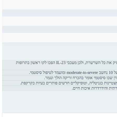
ציר IL-23/Th17 הוא המנוע המרכזי של פסוריאזיס. IL-23 מפעיל תאי Th17 שמייצרים IL-17A ו-IL-17F. חסימה של IL-23 לבד מספיקה כדי להשתיק את כל השרשרת, ולכן מעכבי IL-23 הפכו לקו ראשון בתרופות