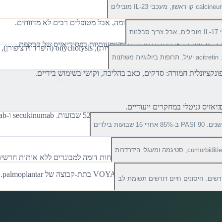
.
דשים.
דשים. חיסונים חיים דורשים תשומת לב
נוע את ההשלכות ארוכות הטווח: