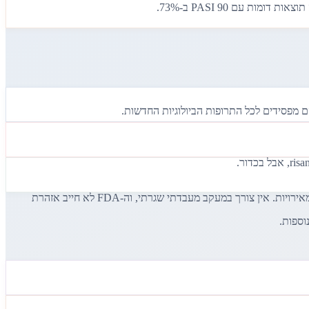
הנקודה הקריטית: בשונה ממעכבי JAK רחבים (כמו tofacitinib), deucravacitinib לא הראה עלייה בזיהומים הרפטיים, אירועים תרומבואמבוליים או ממאירויות. אין צורך במעקב מעבדתי שגרתי, וה-FDA לא חייב אזהרת