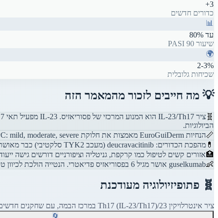
3+
כדורים חדשים
📊
עד 80%
שיעור PASI 90
🌍
2-3%
שכיחות גלובלית
💡 מה חייבים לזכור מהמאמר הזה
🧬
הביולוגיות.
📏
הנחיות EuroGuiDerm מאמצות את חלוקת IPC: mild, moderate, severe. הכלל המרכזי: מטופל עם PASI מעל 10 או BSA מעל 10% או DLQI מעל 10 נחשב moderate-to-severe ומועמד לטיפול סיסטמי.
💊
מהפכת הכדורים: deucravacitinib (מעכב TYK2 סלקטיבי) כבר מאושר, ומאחוריו icotrokinra (מעכב IL-23R פומי ראשון מסוגו) ו-zasocitinib. העידן שבו סיסטמי אומר בהכרח זריקה הולך ונגמר.
🏥
אזורים קשים לטיפול כמו קרקפת, גניטליה וציפורניים דורשים גישה ייעודית. טיפולים ביולוגיים מקבוצת anti-IL-17 מובילות בציפורניים, אנטי-IL-23
👶
guselkumab אושר מגיל 6 בפסוריאזיס פדיאטרי. הנטייה הולכת לכיוון טיפול מוקדם ואגרסיבי בילדים כדי למנוע את המעגל של סטיגמה, הימנעות חברתית והידרדרות איכות חיים.
🧬
פתופיזיולוגיה מעודכנת
ציר אינטרלויקין 23/Th17 (IL-23/Th17) במרכז הבמה, עם שחקנים חדשים שמשנים את התמונה.
🔄