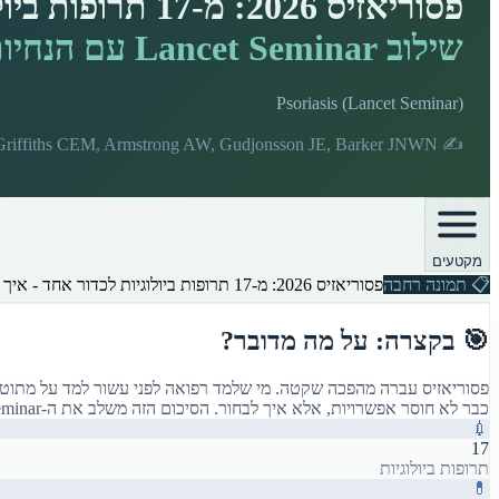
פסוריאזיס 2026: מ-17 תרופות ביולוגיות לכדור אחד - איך לבחור טיפול
שילוב Lancet Seminar עם הנחיות EuroGuiDerm העדכניות
Psoriasis (Lancet Seminar)
Griffiths CEM, Armstrong AW, Gudjonsson JE, Barker JNWN
✍️
מקטעים
📋
תמונה רחבה
פסוריאזיס 2026: מ-17 תרופות ביולוגיות לכדור אחד - איך לבחור טיפול
🎯 בקצרה: על מה מדובר?
כבר לא חוסר אפשרויות, אלא איך לבחור. הסיכום הזה משלב את ה-Lancet Seminar של Armstrong ו-Read עם הנחיות EuroGuiDerm S3 המעודכנות, ומנסה לתת לרופא כלים פרקטיים לבחירת טיפול.
💉
17
תרופות ביולוגיות
💊