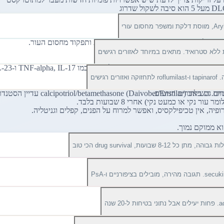
ישים
calc) עדיין הסטנדרט.
ווח גם באזורים רגישים.
ניים ו-PsA
שנה