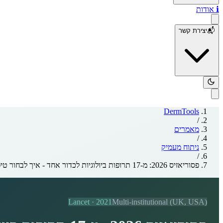
ℹ️
אודות
📬
יצירת קשר
DermTools
/
מאמרים
/
ניתוח מעמיק
/
פסוריאזיס 2026: מ-17 תרופות ביולוגיות לכדור אחד - איך לבחור טיפול
Lancet
·
2021
Multi-institutional (UK, USA)