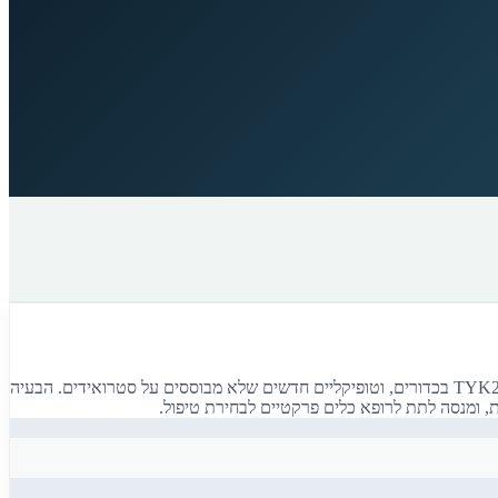
פסוריאזיס עברה מהפכה שקטה. מי שלמד רפואה לפני עשור למד על מתוטרקסט וציקלוספורין. היום יש 17 תרופות ביולוגיות מאושרות, 3 מעכבי TYK2/JAK בכדורים, וטופיקליים חדשים שלא מבוססים על סטרואידים. הבעיה