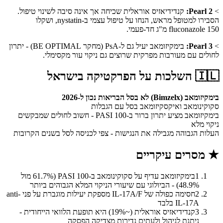
>
Pearl 2:
קנדידיאזיס אוראלית שכיחה אך אינה סיבה לשינוי טיפול.
הסבירו למטופל מראש, הנחו על טיפול עצמי ב-nystatin, ושקלו
fluconazole 150 מ"ג חד-פעמי.
>
Pearl 3:
בימקיזומאב יעיל גם ל-PsA (מחקר BE OPTIMAL) - יתרון
לחולים עם מעורבות מפרקית שרוצים גם ניקוי עור מקסימלי.
🇮🇱
השלכות על הפרקטיקה בישראל
בימקיזומאב (Bimzelx) לא בסל הבריאות נכון ל-2026
סקוקינומאב ואיקסקיזומאב בסל עם הגבלות
בימקיזומאב מציע יתרון ברור ב-PASI 100 - חשוב לחולים שמבקשים
ניקוי מלא
העלות הגבוהה מגבילה את הנגישות - צפי לכניסה לסל בשנים הקרובות
★
מסרים עיקריים
1
בימקיזומאב עדיף על סקוקינומאב ב-PASI 100 (61.7% מול
48.9%) - הביולוגי עם שיעורי הניקוי המלא הגבוהים ביותר
2
חסימה כפולה של IL-17A/F מספקת יעילות מוגברת על פני anti-
IL-17A בלבד
3
קנדידיאזיס אוראלית (~19%) היא תופעת הלוואי הייחודית -
ניתנת לניהול ולעתים נדירות מצדיקה הפסקה