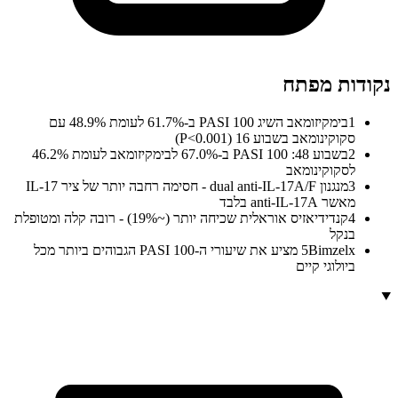
נקודות מפתח
1
בימקיזומאב השיג PASI 100 ב-61.7% לעומת 48.9% עם
סקוקינומאב בשבוע 16 (P<0.001)
2
בשבוע 48: PASI 100 ב-67.0% לבימקיזומאב לעומת 46.2%
לסקוקינומאב
3
מנגנון dual anti-IL-17A/F - חסימה רחבה יותר של ציר IL-17
מאשר anti-IL-17A בלבד
4
קנדידיאזיס אוראלית שכיחה יותר (~19%) - רובה קלה ומטופלת
בנקל
5
Bimzelx מציע את שיעורי ה-PASI 100 הגבוהים ביותר מכל
ביולוגי קיים