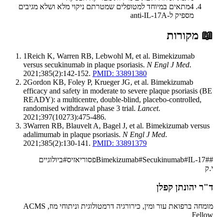
4
מתאים במיוחד למטופלים שמטרתם ניקוי מלא ושלא מגיבים
מספיק ל-anti-IL-17A
📖
מקורות
1
Reich K, Warren RB, Lebwohl M, et al. Bimekizumab
versus secukinumab in plaque psoriasis.
N Engl J Med
.
2021;385(2):142-152.
PMID: 33891380
2
Gordon KB, Foley P, Krueger JG, et al. Bimekizumab
efficacy and safety in moderate to severe plaque psoriasis (BE
READY): a multicentre, double-blind, placebo-controlled,
randomised withdrawal phase 3 trial.
Lancet
.
2021;397(10273):475-486.
3
Warren RB, Blauvelt A, Bagel J, et al. Bimekizumab versus
adalimumab in plaque psoriasis.
N Engl J Med
.
2021;385(2):130-141.
PMID: 33891379
#
#
IL-17
#
Secukinumab
#
Bimekizumab
פסוריאזיס
#
ביולוגיים
י.ק
ד"ר יהונתן קפלן
מומחה ברפואת עור ומין, כירורגיה דרמטולוגית וניתוחי מוז, ACMS
Fellow