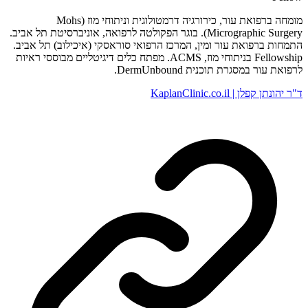
מומחה ברפואת עור, כירורגיה דרמטולוגית וניתוחי מוז (Mohs
Micrographic Surgery). בוגר הפקולטה לרפואה, אוניברסיטת תל אביב.
התמחות ברפואת עור ומין, המרכז הרפואי סוראסקי (איכילוב) תל אביב.
Fellowship בניתוחי מוז, ACMS. מפתח כלים דיגיטליים מבוססי ראיות
לרפואת עור במסגרת תוכנית DermUnbound.
ד"ר יהונתן קפלן | KaplanClinic.co.il