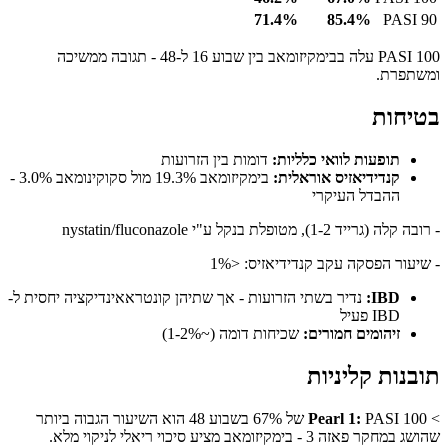
71.4%
85.4%
PASI 90
PASI 100 עלה בבימקיזומאב בין שבוע 16 ל-48 - תגובה ממשיכה
ומשתפרת.
בטיחות
תופעות לוואי כלליות:
דומות בין הזרועות
קנדידיאזיס אוראלית:
בימקיזומאב 19.3% מול סקוקינומאב 3.0% -
ההבדל העיקרי
- רובה קלה (גרייד 1-2), מטופלת בנקל ע"י nystatin/fluconazole
- שיעור הפסקה עקב קנדידיאזיס: <1%
IBD:
נדיר בשתי הזרועות - אך שתיהן קונטראאינדיקציה יחסית ל-
IBD פעיל
זיהומים חמורים:
שכיחות דומה (~1-2%)
תובנות קליניות
>
Pearl 1:
PASI 100 של 67% בשבוע 48 הוא השיעור הגבוה ביותר
שהושג במחקר פאזה 3 - בימקיזומאב מציע סיכוי ריאלי לניקוי מלא.