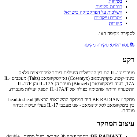
בטיחות
תובנות קליניות
השלכות על הפרקטיקה בישראל
מסרים עיקריים
מקורות
לסקירה מקיפה ראו:
📚
פסוריאזיס: סקירה מקיפה
רקע
מעכבי IL-17 הם בין הטיפולים היעילים ביותר לפסוריאזיס פלאק
בינוני-קשה. סקוקינומאב (Cosentyx) ואיקסקיזומאב (Taltz) מעכבים IL-
17A, בעוד בימקיזומאב (Bimzelx) מעכב הן IL-17A והן IL-17F.
ההשערה הייתה שחסימה כפולה של IL-17A/F תספק יעילות מוגברת.
מחקר BE RADIANT היה המחקר ההשוואתי הראשון head-to-head
בין בימקיזומאב לסקוקינומאב - שני מעכבי IL-17 בעלי יעילות גבוהה
מוכחת.
עיצוב המחקר
BE RADIANT:
מחקר פאזה 3b אקראי, כפול-סמיות, double-