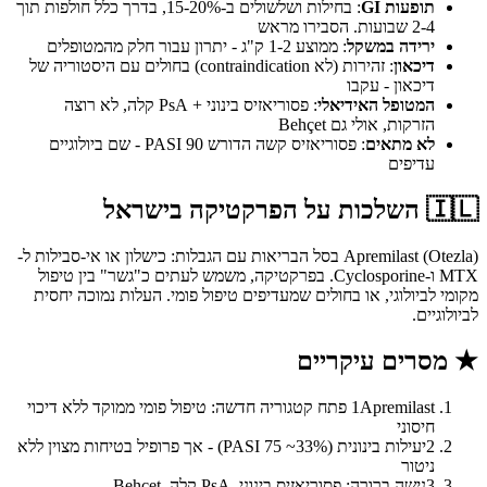
תופעות GI
: בחילות ושלשולים ב-15-20%, בדרך כלל חולפות תוך
2-4 שבועות. הסבירו מראש
ירידה במשקל
: ממוצע 1-2 ק"ג - יתרון עבור חלק מהמטופלים
דיכאון
: זהירות (לא contraindication) בחולים עם היסטוריה של
דיכאון - עקבו
המטופל האידיאלי
: פסוריאזיס בינוני + PsA קלה, לא רוצה
הזרקות, אולי גם Behçet
לא מתאים
: פסוריאזיס קשה הדורש PASI 90 - שם ביולוגיים
עדיפים
🇮🇱
השלכות על הפרקטיקה בישראל
Apremilast (Otezla) בסל הבריאות עם הגבלות: כישלון או אי-סבילות ל-
MTX ו-Cyclosporine. בפרקטיקה, משמש לעתים כ"גשר" בין טיפול
מקומי לביולוגי, או בחולים שמעדיפים טיפול פומי. העלות נמוכה יחסית
לביולוגיים.
★
מסרים עיקריים
1
Apremilast פתח קטגוריה חדשה: טיפול פומי ממוקד ללא דיכוי
חיסוני
2
יעילות בינונית (PASI 75 ~33%) - אך פרופיל בטיחות מצוין ללא
ניטור
3
נישה ברורה: פסוריאזיס בינוני, PsA קלה, Behçet