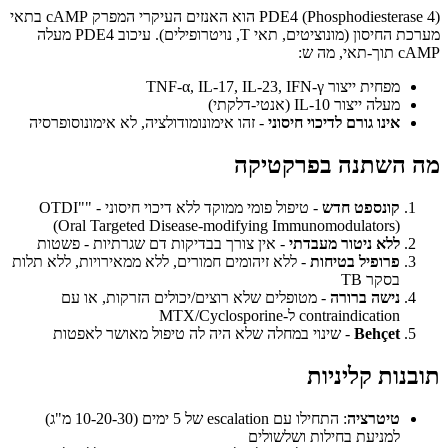
PDE4 (Phosphodiesterase 4) הוא האנזים העיקרי המפרק cAMP בתאי
מערכת החיסון (מונוציטים, תאי T, נויטרופילים). עיכוב PDE4 מעלה
cAMP תוך-תאי, מה ש:
מפחית ייצור TNF-α, IL-17, IL-23, IFN-γ
מעלה ייצור IL-10 (אנטי-דלקתי)
אינו גורם לדיכוי חיסוני
- זהו אימונומודולציה, לא אימונוסופרסיה
מה השתנה בפרקטיקה
קונספט חדש
- טיפול פומי ממוקד ללא דיכוי חיסוני - "OTDI"
(Oral Targeted Disease-modifying Immunomodulators)
ללא ניטור מעבדתי
- אין צורך בבדיקות דם שגרתיות - פשטות
פרופיל בטיחות
- ללא זיהומים חמורים, ללא ממאירויות, ללא תלות
בסקר TB
נישה ברורה
- מטופלים שלא רוצים/יכולים הזרקות, או עם
contraindication ל-MTX/Cyclosporine
Behçet
- שינוי במחלה שלא היה לה טיפול מאושר לאפטות
תובנות קליניות
טיטרציה
: התחילו עם escalation של 5 ימים (10-20-30 מ"ג)
למניעת בחילות ושלשולים