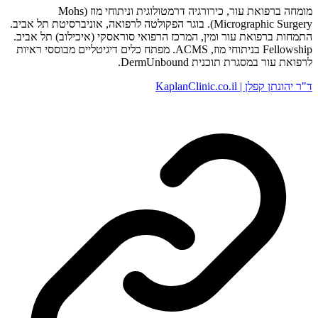
מומחה ברפואת עור, כירורגיה דרמטולוגית וניתוחי מוז (Mohs
Micrographic Surgery). בוגר הפקולטה לרפואה, אוניברסיטת תל אביב.
התמחות ברפואת עור ומין, המרכז הרפואי סוראסקי (איכילוב) תל אביב.
Fellowship בניתוחי מוז, ACMS. מפתח כלים דיגיטליים מבוססי ראיות
לרפואת עור במסגרת תוכנית DermUnbound.
ד"ר יהונתן קפלן | KaplanClinic.co.il