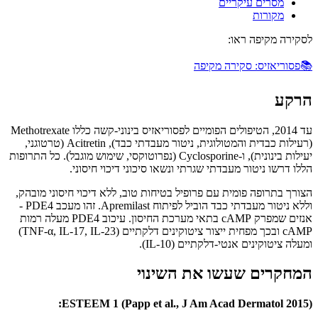
מסרים עיקריים
מקורות
לסקירה מקיפה ראו:
📚
פסוריאזיס: סקירה מקיפה
הרקע
עד 2014, הטיפולים הפומיים לפסוריאזיס בינוני-קשה כללו Methotrexate
(רעילות כבדית והמטולוגית, ניטור מעבדתי כבד), Acitretin (טרטוגני,
יעילות בינונית), ו-Cyclosporine (נפרוטוקסי, שימוש מוגבל). כל התרופות
הללו דרשו ניטור מעבדתי שגרתי ונשאו סיכוני דיכוי חיסוני.
הצורך בתרופה פומית עם פרופיל בטיחות טוב, ללא דיכוי חיסוני מובהק,
וללא ניטור מעבדתי כבד הוביל לפיתוח Apremilast. זהו מעכב PDE4 -
אנזים שמפרק cAMP בתאי מערכת החיסון. עיכוב PDE4 מעלה רמות
cAMP ובכך מפחית ייצור ציטוקינים דלקתיים (TNF-α, IL-17, IL-23)
ומעלה ציטוקינים אנטי-דלקתיים (IL-10).
המחקרים שעשו את השינוי
ESTEEM 1 (Papp et al., J Am Acad Dermatol 2015):