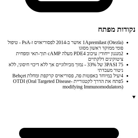
נקודות מפתח
1
Apremilast (Otezla) אושר ב-2014 לפסוריאזיס ו-PsA - טיפול
פומי ממוקד ראשון מסוגו
2
מנגנון ייחודי: עיכוב PDE4 מעלה cAMP תוך-תאי ומפחית
ציטוקינים דלקתיים
3
PASI 75 של 33% - נמוך מביולוגיים אך ללא דיכוי חיסוני, ללא
ניטור מעבדתי
4
יעיל במיוחד באפטות פה, פסוריאזיס קרקפת ומחלת Behçet
5
פתח את הדרך לקטגוריית OTDI (Oral Targeted Disease-
modifying Immunomodulators)