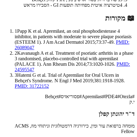
4
טיטרציה איטית מפחיתה תופעות GI - הסבירו מראש
📖
מקורות
1
Papp K et al. Apremilast, an oral phosphodiesterase 4
inhibitor, in patients with moderate to severe plaque psoriasis
(ESTEEM 1). J Am Acad Dermatol 2015;73:37-49.
PMID:
26089047
2
Kavanaugh A et al. Treatment of psoriatic arthritis in a phase
3 randomised, placebo-controlled trial with apremilast
(PALACE 1). Ann Rheum Dis 2014;73:1020-1026.
PMID:
24595547
3
Hatemi G et al. Trial of Apremilast for Oral Ulcers in
Behçet's Syndrome. N Engl J Med 2019;381:1918-1928.
PMID: 31722152
#
Otezla
#
PDE4
#
Apremilast
#
פסוריאזיס
#
Behçet
י.ק
ד"ר יהונתן קפלן
מומחה ברפואת עור ומין, כירורגיה דרמטולוגית וניתוחי מוז, ACMS
Fellow