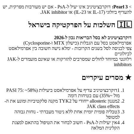
>
Pearl 3:
דוקרבציטיניב אינו יעיל ל-PsA - אם יש מעורבות מפרקית, יש
להעדיף ביולוגי (IL-17 או IL-23) או JAK inhibitor.
🇮🇱
השלכות על הפרקטיקה בישראל
דוקרבציטיניב לא בסל הבריאות נכון ל-2026
אפרמילאסט בסל עם הגבלות (כישלון MTX ו-Cyclosporine)
צפי לכניסה לסל בשנים הקרובות - ימלא נישה חשובה בין אפרמילאסט
לביולוגיים
רלוונטי במיוחד לחולים שמסרבים להזרקות או שאינם מועמדים ל-JAK
inhibitors
★
מסרים עיקריים
1
דוקרבציטיניב עדיף על אפרמילאסט ביעילות (PASI 75: ~58%
מול ~35%) עם בטיחות דומה
2
מנגנון allosteric ייחודי על TYK2 מקנה סלקטיביות ומונע את ה-
JAK class effects
3
טבליה פומית יומית אחת ללא ניטור מעבדתי - נוחות גבוהה
למטופל
4
אין יעילות ל-PsA - חשוב לבחור את הטיפול בהתאם למצגת
הקלינית המלאה