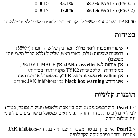
<0.001
35.1%
58.7%
PASI 75 (PSO-1)
<0.001
37.8%
59.3%
PASI 75 (PSO-2)
PASI 90 בשבוע 24: ~36% לדוקרבציטיניב לעומת ~19% לאפרמילאסט.
בטיחות
שיעור תופעות לוואי כולל:
דומה בין שלוש הזרועות (~55%)
תופעות שכיחות:
נזלת, כאבי ראש, שלשול (ללא הבדל משמעותי
מפלצבו)
אין אותות ל-JAK class effects:
אין PE/DVT, MACE,
ממאירויות - סלקטיביות TYK2 מקנה יתרון בטיחותי
אין elevation משמעותי של CPK, כולסטרול או ניטרופניה
אינו דורש black box warning
כמו JAK inhibitors אחרים
תובנות קליניות
>
Pearl 1:
דוקרבציטיניב ממוקם בין אפרמילאסט (יעילות נמוכה, בטוח)
לביולוגיים (יעילות גבוהה, הזרקות). מתאים למטופלים שרוצים טיפול פומי
עם יעילות טובה.
>
Pearl 2:
אין צורך בניטור מעבדתי שגרתי - בניגוד ל-JAK inhibitors
אחרים. יתרון בפרקטיקה הקהילתית.