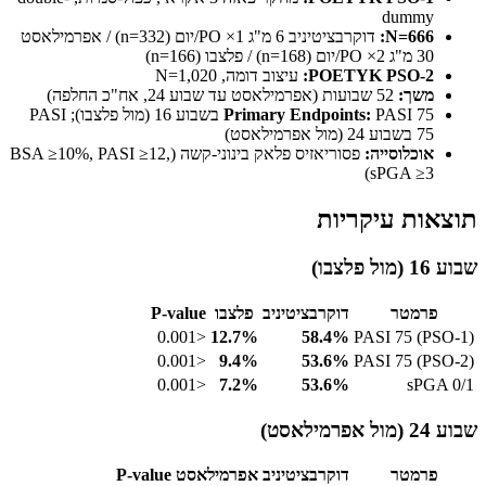
dummy
N=666:
דוקרבציטיניב 6 מ"ג PO ×1/יום (n=332) / אפרמילאסט
30 מ"ג PO ×2/יום (n=168) / פלצבו (n=166)
POETYK PSO-2:
עיצוב דומה, N=1,020
משך:
52 שבועות (אפרמילאסט עד שבוע 24, אח"כ החלפה)
Primary Endpoints:
PASI 75 בשבוע 16 (מול פלצבו); PASI
75 בשבוע 24 (מול אפרמילאסט)
אוכלוסייה:
פסוריאזיס פלאק בינוני-קשה (BSA ≥10%, PASI ≥12,
sPGA ≥3)
תוצאות עיקריות
שבוע 16 (מול פלצבו)
פרמטר
דוקרבציטיניב
פלצבו
P-value
<0.001
12.7%
58.4%
PASI 75 (PSO-1)
<0.001
9.4%
53.6%
PASI 75 (PSO-2)
<0.001
7.2%
53.6%
sPGA 0/1
שבוע 24 (מול אפרמילאסט)
פרמטר
דוקרבציטיניב
אפרמילאסט
P-value