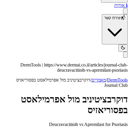
ℹ️
אודות
📬
יצירת קשר
DermTools |
https://www.dermai.co.il
/articles/
journal-club-
deucravacitinib-vs-apremilast-psoriasis
DermTools
/
מאמרים
/
דוקרבציטיניב מול אפרמילאסט בפסוריאזיס
Journal Club
דוקרבציטיניב מול אפרמילאסט
בפסוריאזיס
Deucravacitinib vs Apremilast for Psoriasis