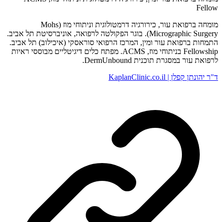
Fellow
מומחה ברפואת עור, כירורגיה דרמטולוגית וניתוחי מוז (Mohs
Micrographic Surgery). בוגר הפקולטה לרפואה, אוניברסיטת תל אביב.
התמחות ברפואת עור ומין, המרכז הרפואי סוראסקי (איכילוב) תל אביב.
Fellowship בניתוחי מוז, ACMS. מפתח כלים דיגיטליים מבוססי ראיות
לרפואת עור במסגרת תוכנית DermUnbound.
ד"ר יהונתן קפלן | KaplanClinic.co.il