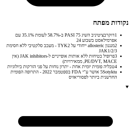
נקודות מפתח
1
דוקרבציטיניב השיג PASI 75 ב-58.7% לעומת 35.1% עם
אפרמילאסט בשבוע 24
2
מנגנון allosteric ייחודי על TYK2 - מעכב סלקטיבי ללא חסימת
JAK1/2/3
3
פרופיל בטיחות ללא אותות אופייניים ל-JAK inhibitors (אין
PE/DVT, MACE, ממאירויות)
4
טבליה פומית יומית אחת - יתרון נוחות על פני הזרקות ביולוגיות
5
Sotyktu אושר ע"י FDA בספטמבר 2022 - התרופה הפומית
החדשנית ביותר לפסוריאזיס