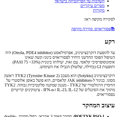
השלכות על הפרקטיקה בישראל
מסרים עיקריים
מקורות
לסקירה מקיפה ראו:
📚
פסוריאזיס: סקירה מקיפה
רקע
עד להופעת דוקרבציטיניב, אפרמילאסט (Otezla, PDE4 inhibitor) היה
הטיפול הפומי החדשני היחיד לפסוריאזיס בינוני-קשה שאינו
אימונוסופרסיבי קלאסי. עם זאת, יעילותו בינונית (PASI 75 ~33%)
ותופעות GI (בחילה, שלשול) הגבילו את השימוש.
דוקרבציטיניב (Sotyktu) הוא מעכב TYK2 (Tyrosine Kinase 2) ראשון
מסוגו. בניגוד ל-JAK inhibitors קלאסיים, הוא פועל באופן אלוסטרי על
הדומיין הרגולטורי של TYK2 - מנגנון שמקנה סלקטיביות גבוהה. TYK2
מתווך את הסיגנלים של IL-23, IL-12 ו-IFN-α - ציטוקינים קריטיים
בפסוריאזיס.
עיצוב המחקר
POETYK PSO-1:
מחקר פאזה 3 אקראי, כפול-סמיות, double-