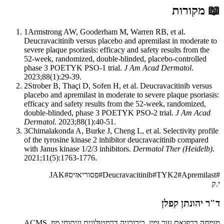
📖
מקורות
1
Armstrong AW, Gooderham M, Warren RB, et al.
Deucravacitinib versus placebo and apremilast in moderate to
severe plaque psoriasis: efficacy and safety results from the
52-week, randomized, double-blinded, placebo-controlled
phase 3 POETYK PSO-1 trial.
J Am Acad Dermatol
.
2023;88(1):29-39.
2
Strober B, Thaçi D, Sofen H, et al. Deucravacitinib versus
placebo and apremilast in moderate to severe plaque psoriasis:
efficacy and safety results from the 52-week, randomized,
double-blinded, phase 3 POETYK PSO-2 trial.
J Am Acad
Dermatol
. 2023;88(1):40-51.
3
Chimalakonda A, Burke J, Cheng L, et al. Selectivity profile
of the tyrosine kinase 2 inhibitor deucravacitinib compared
with Janus kinase 1/2/3 inhibitors.
Dermatol Ther (Heidelb)
.
2021;11(5):1763-1776.
#
Apremilast
#
TYK2
#
Deucravacitinib
#
פסוריאזיס
#
JAK
י.ק
ד"ר יהונתן קפלן
מומחה ברפואת עור ומין, כירורגיה דרמטולוגית וניתוחי מוז, ACMS