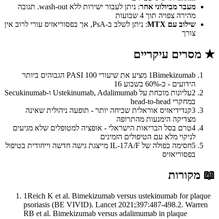
מעבר מביולוגי אחר
: ניתן לעבור ישירות ללא wash-out. תגובה
מהירה צפויה תוך 4 שבועות
שילוב עם MTX
: ניתן לשלב ב-PsA, אך בפסוריאזיס עורי לרוב אין
צורך
★
מסרים עיקריים
1
Bimekizumab מציע את שיעורי PASI 100 הגבוהים ביותר
הידועים - כ-60% בשבוע 16
2
עליונות מוכחת על Ustekinumab, Adalimumab ו-Secukinumab
במחקרי head-to-head
3
קנדידיאזיס אוראלית שכיחה יותר - תופעה ניהולית שאינה
מצדיקה הימנעות מהתרופה
4
טרם בסל הבריאות הישראלי - אופציה למטופלים שלא מגיעים
לניקוי מלא עם הטיפולים הזמינים
5
חסימה כפולה של IL-17A/F מייצגת גישה חדשה וייחודית בטיפול
בפסוריאזיס
📖
מקורות
1
Reich K et al. Bimekizumab versus ustekinumab for plaque
psoriasis (BE VIVID). Lancet 2021;397:487-498.2. Warren
RB et al. Bimekizumab versus adalimumab in plaque