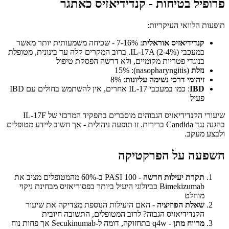
פרופיל בטיחות - קנדידיאזיס כאתגר
תופעות הלוואי העיקריות:
קנדידיאזיס אוראלית
: 7-16% - שכיחה משמעותית יותר מאשר
במעכבי IL-17A (2-4%). ברוב המקרים קלה עד בינונית, מטופלת
בנוגדי פטריות מקומיים, ולא דרשה הפסקת טיפול
נזלת
(nasopharyngitis): 15%
זיהומי דרכי נשימה עליונות
: 8%
IBD
: כמו במעכבי IL-17 אחרים, אין להשתמש בחולים עם IBD
פעיל
שיעורי הקנדידיאזיס הגבוהים מוסברים בתפקיד המרכזי של IL-17F
בהגנה נגד Candida ברירית. זו תופעה ניהולית - אך חשוב ליידע מטופלים
ולבצע מעקב.
השפעה על הפרקטיקה
תקרת יעילות חדשה
- PASI 100 ב-60% מהמטופלים מציב את
Bimekizumab כביולוגי היעיל ביותר בפסוריאזיס מבחינת ניקוי
מוחלט
שאלת הפוזיציה
- האם היעילות הנוספת מצדיקה את שיעור
הקנדידיאזיס הגבוה? לרוב המטופלים, התשובה חיובית
מרווח מתן
- q4w בתחזוקה, דומה ל-Secukinumab אך פחות נוח