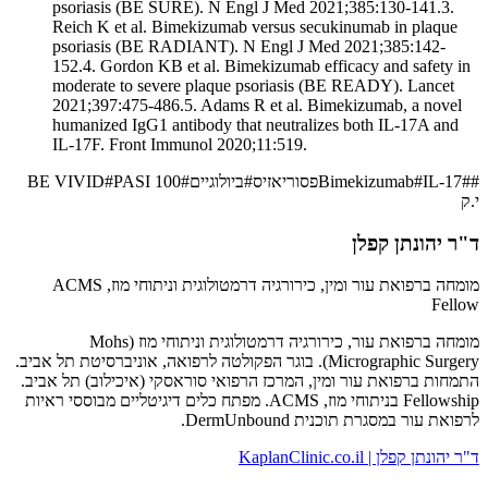
psoriasis (BE SURE). N Engl J Med 2021;385:130-141.3.
Reich K et al. Bimekizumab versus secukinumab in plaque
psoriasis (BE RADIANT). N Engl J Med 2021;385:142-
152.4. Gordon KB et al. Bimekizumab efficacy and safety in
moderate to severe plaque psoriasis (BE READY). Lancet
2021;397:475-486.5. Adams R et al. Bimekizumab, a novel
humanized IgG1 antibody that neutralizes both IL-17A and
IL-17F. Front Immunol 2020;11:519.
#
#
IL-17
#
Bimekizumab
פסוריאזיס
#
ביולוגיים
#
PASI 100
#
BE VIVID
י.ק
ד"ר יהונתן קפלן
מומחה ברפואת עור ומין, כירורגיה דרמטולוגית וניתוחי מוז, ACMS
Fellow
מומחה ברפואת עור, כירורגיה דרמטולוגית וניתוחי מוז (Mohs
Micrographic Surgery). בוגר הפקולטה לרפואה, אוניברסיטת תל אביב.
התמחות ברפואת עור ומין, המרכז הרפואי סוראסקי (איכילוב) תל אביב.
Fellowship בניתוחי מוז, ACMS. מפתח כלים דיגיטליים מבוססי ראיות
לרפואת עור במסגרת תוכנית DermUnbound.
ד"ר יהונתן קפלן | KaplanClinic.co.il