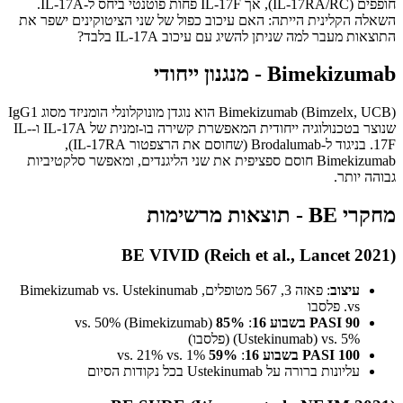
חופפים (IL-17RA/RC), אך IL-17F פחות פוטנטי ביחס ל-IL-17A.
השאלה הקלינית הייתה: האם עיכוב כפול של שני הציטוקינים ישפר את
התוצאות מעבר למה שניתן להשיג עם עיכוב IL-17A בלבד?
Bimekizumab - מנגנון ייחודי
Bimekizumab (Bimzelx, UCB) הוא נוגדן מונוקלונלי הומניזד מסוג IgG1
שנוצר בטכנולוגיה ייחודית המאפשרת קשירה בו-זמנית של IL-17A ו-IL-
17F. בניגוד ל-Brodalumab (שחוסם את הרצפטור IL-17RA),
Bimekizumab חוסם ספציפית את שני הליגנדים, ומאפשר סלקטיביות
גבוהה יותר.
מחקרי BE - תוצאות מרשימות
BE VIVID (Reich et al., Lancet 2021)
עיצוב
: פאזה 3, 567 מטופלים, Bimekizumab vs. Ustekinumab
vs. פלסבו
PASI 90 בשבוע 16
:
85%
(Bimekizumab) vs. 50%
(Ustekinumab) vs. 5% (פלסבו)
PASI 100 בשבוע 16
:
59%
vs. 21% vs. 1%
עליונות ברורה על Ustekinumab בכל נקודות הסיום