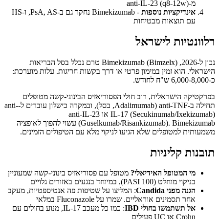
מ-anti-IL-23 (q8-12w)
אינדיקציות נוספות
- Bimekizumab נחקר גם ב-PsA, AS, ו-HS
עם תוצאות מבטיחות
רלוונטיות לישראל
נכון ל-2026, Bimekizumab (Bimzelx) טרם נכלל בסל הבריאות
הישראלי. הוא זמין במימון פרטי או דרך בקשות חריגות. עלות מוערכת:
כ-6,000-8,000 ש"ח לחודש.
בפרקטיקה הישראלית, רוב חולי הפסוריאזיס הבינוני-קשה מטופלים
תחילה ב-anti-TNF (Adalimumab, בסל), ובמקרה כישלון עוברים ל-anti-
IL-17 (Secukinumab/Ixekizumab) או anti-IL-23
(Guselkumab/Risankizumab). Bimekizumab עשוי להפוך לאופציה
משמעותית למטופלים שלא הגיעו לניקוי מלא עם הטיפולים הזמינים.
תובנות קליניות
מי המטופל האידיאלי?
מטופל עם פסוריאזיס בינוני-קשה שמעוניין
בניקוי מוחלט (PASI 100), במיוחד בנגעים באזורים גלויים
הגנה מפני Candida
: המליצו על שטיפות פה אנטיספטיות, מעקב
אחר תסמינים אוראליים. שמרו על Fluconazole במלאי
אל תשתמשו בחולי IBD
: כמו כל מעכב IL-17, מנוע בחולים עם
Crohn או UC פעילים