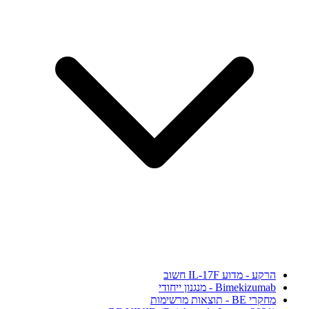
הרקע - מדוע IL-17F חשוב
Bimekizumab - מנגנון ייחודי
מחקרי BE - תוצאות מרשימות