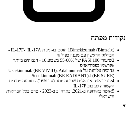
נקודות מפתח
1
Bimekizumab (Bimzelx) חוסם בו-זמנית IL-17A ו-IL-17F -
הביולוגי הראשון עם מנגנון כפול זה
2
שיעורי PASI 100 של 55-60% בשבוע 16 - הגבוהים ביותר
שנרשמו בפסוריאזיס
3
הוכיח עליונות על Ustekinumab (BE VIVID), Adalimumab
(BE SURE) ו-Secukinumab (BE RADIANT)
4
קנדידיאזיס אוראלית שכיחה יותר (עד 16%) - תופעה ייחודית
הקשורה לעיכוב IL-17F
5
אושר באירופה ב-2021, בארה"ב ב-2023 - טרם בסל הבריאות
הישראלי