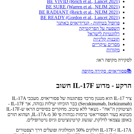
BE VIVID (Reich et al., Lancet 2021)
BE SURE (Warren et al., NEJM 2021)
BE RADIANT (Reich et al., NEJM 2021)
BE READY (Gordon et al., Lancet 2021)
פרופיל בטיחות - קנדידיאזיס כאתגר
השפעה על הפרקטיקה
רלוונטיות לישראל
תובנות קליניות
מסרים עיקריים
מקורות
לסקירה מקיפה ראו:
📚
פסוריאזיס: סקירה מקיפה
הרקע - מדוע IL-17F חשוב
ציר IL-17 הוא מנגנון מרכזי בפתוגנזה של פסוריאזיס. מעכבי IL-17A
(Secukinumab, Ixekizumab) כבר הוכיחו יעילות גבוהה, אך IL-17F -
הציטוקין ה"אח" - נשאר ללא עיכוב. מחקרים בסיסיים הראו ש-IL-17F
מבוטא בעור הפסוריאטי ברמות גבוהות פי 30 מ-IL-17A, ושהוא תורם
באופן עצמאי לדלקת, שגשוג קרטינוציטים וגיוס נויטרופילים.
IL-17A ו-IL-17F חולקים 50% הומולוגיה ופועלים דרך רצפטורים