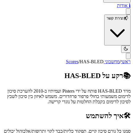
ℹ️
אודות
📬
יצירת קשר
ראשי
/
מחשבוני Scores
HAS-BLED
/
📚
רקע על
HAS-BLED
מדד HAS-BLED פותח על ידי Pisters ועמיתיו ב-2010 להערכת סיכון
לדימום משמעותי בחולי פרפור פרוזדורים. משמש לאיזון בין סיכון לשבץ
לסיכון לדימום בקבלת החלטות על נוגדי קרישה.
🛠️
איך להשתמש
סמנו כל גורם סיכון קיים. תפקוד כליות/כבד לקוי ותרופות/אלכוהול יכולים