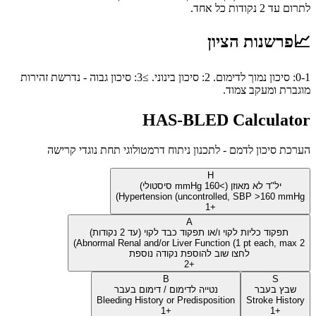
לתרום עד 2 נקודות כל אחד.
📈
פרשנות הציון
0-1: סיכון נמוך לדימום. 2: סיכון בינוני. ≥3: סיכון גבוה - נדרשת זהירות
מוגברת ומעקב צמוד.
HAS-BLED Calculator
הערכת סיכון לדמם - לתכנון ניתוח דרמטולוגי תחת נוגדי קרישה
H
יל"ד לא מאוזן (>160 mmHg סיסטולי)
Hypertension (uncontrolled, SBP >160 mmHg)
+1
A
תפקוד כליות לקוי ו/או תפקוד כבד לקוי (עד 2 נקודות)
Abnormal Renal and/or Liver Function (1 pt each, max 2)
לחצו שוב להוספת נקודה נוספת
+2
B
S
שבץ בעבר
נטייה לדימום / דימום בעבר
Bleeding History or Predisposition
Stroke History
+1
+1