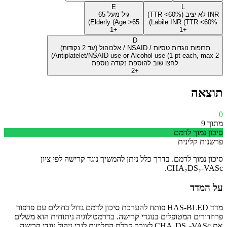
E
L
INR לא יציב (TTR <60%)
גיל מעל 65
Elderly (Age >65)
Labile INR (TTR <60%)
+1
+1
D
תרופות נוגדות טסיות / NSAID / אלכוהול (עד 2 נקודות)
Antiplatelet/NSAID use or Alcohol use (1 pt each, max 2)
לחצו שוב להוספת נקודה נוספת
+2
תוצאה
0
מתוך 9
סיכון נמוך לדמם
פרשנות קלינית
סיכון נמוך לדמם. בדרך כלל ניתן להמשיך נוגד קרישה לפי ציון
CHA₂DS₂-VASc.
על המדד
מדד HAS-BLED פותח להערכת סיכון לדמם גדול בחולים עם פרפור
פרוזדורים המטופלים בנוגדי קרישה. בדרמטולוגיה ניתוחית הוא משלים
את CHA₂DS₂-VASc לצורך קבלת החלטות לגבי ניהול נוגדי קרישה