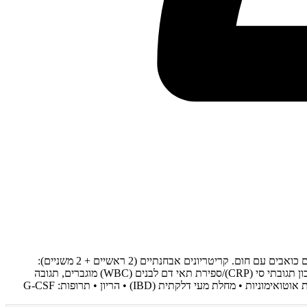
תסמונת סוויט (Sweet Syndrome, Acute Febrile Neutrophilic Dermatosis) היא דרמטוזה נויטרופילית המתבטאת ברבדים/נודולים אריתמיים בצקתיים כואבים עם חום. קריטריונים אבחנתיים (2 ראשיים + 2 משניים):
ראשיים: 1) רבדים/נודולים אריתמיים רגישים חריפים, 2) אינפילטרט נויטרופילי ללא ואסקוליטיס. משניים: חום מעל 38 מעלות, קשר לגורם, שקיעה/חלבון תגובתי סי (CRP)/ספירת תאי דם לבנים (WBC) מוגברים, תגובה
מצוינת לסטרואידים. גורמים קשורים: • זיהומים (דרכי אוויר עליונות (URI)) • ממאירות המטולוגית: לויקמיה מיאלואידית חריפה (AML) ב-10% • מחלות אוטואימוניות • מחלת מעי דלקתית (IBD) • הריון • תרופות: G-CSF