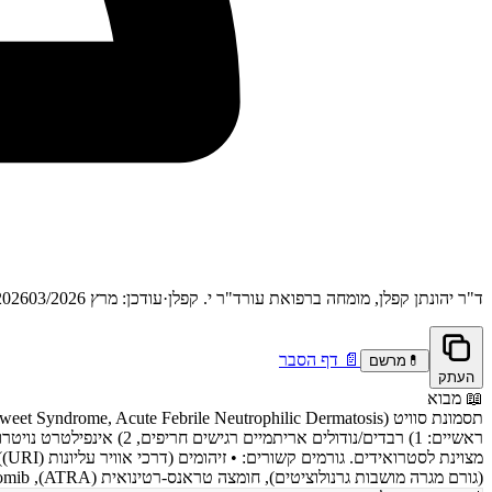
ד"ר יהונתן קפלן, מומחה ברפואת עור
ד"ר י. קפלן
·
עודכן: מרץ 2026
03/2026
📄
דף הסבר
💊
מרשם
העתק
📖
מבוא
(גורם מגרה מושבות גרנולוציטים), חומצה טראנס-רטינואית (ATRA), Azathioprine, Bortezomib, טרימתופרים (TMP)-סולפמתוקסזול (SMX)