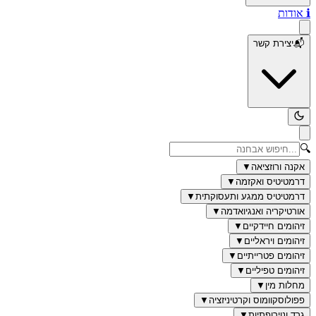
ℹ️
אודות
📬
יצירת קשר
🔍
אקנה ורוזציאה
▼
דרמטיטיס ואקזמה
▼
דרמטיטיס ממגע ותעסוקתית
▼
אורטיקריה ואנגיואדמה
▼
זיהומים חיידקיים
▼
זיהומים ויראליים
▼
זיהומים פטרייתיים
▼
זיהומים טפיליים
▼
מחלות מין
▼
פפולוסקוומוס וקרטיניזציה
▼
גרד ונוירופתיות
▼