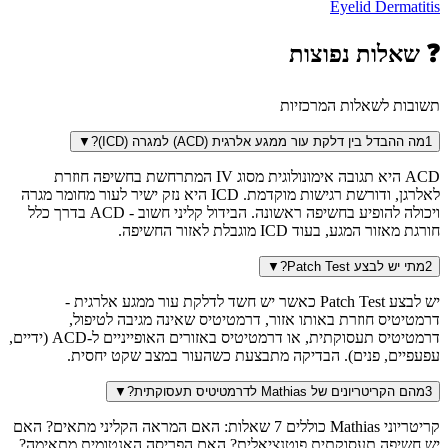
Eyelid Dermatitis
❓
שאלות נפוצות
תשובות לשאלות המרכזיות
1
מה ההבדל בין דלקת עור ממגע אלרגית (ACD) למגרה (ICD)?
▼
ACD היא תגובה אימונולוגית מסוג IV המתרחשת בחשיפה חוזרת
לאלרגן, ודורשת רגישות מוקדמת. ICD היא נזק ישיר לעור מחומר מגרה
ויכולה להופיע בחשיפה ראשונה. הבידול קליני חשוב - ACD בדרך כלל
חורגת מאזור המגע, בעוד ICD מוגבלת לאזור החשיפה.
2
מתי יש לבצע Patch Test?
▼
יש לבצע Patch Test כאשר יש חשד לדלקת עור ממגע אלרגית -
דרמטיטיס חוזרת באותו אזור, דרמטיטיס שאינה מגיבה לטיפול,
דרמטיטיס תעסוקתית, או דרמטיטיס באזורים האופייניים ל-ACD (ידיים,
עפעפיים, פנים). הבדיקה מתבצעת כשהעור במצב שקט יחסית.
3
מהם הקריטריונים של Mathias לדרמטיטיס תעסוקתית?
▼
קריטריוני Mathias כוללים 7 שאלות: האם המראה הקליני מתאים? האם
יש חשיפה תעסוקתית פוטנציאלית? האם הפריסה האנטומית מתאימה?