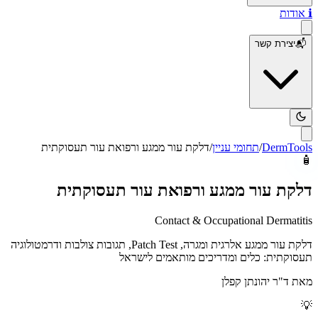
ℹ️
אודות
📬
יצירת קשר
DermTools
/
תחומי עניין
/
דלקת עור ממגע ורפואת עור תעסוקתית
🧴
דלקת עור ממגע ורפואת עור תעסוקתית
Contact & Occupational Dermatitis
דלקת עור ממגע אלרגית ומגרה, Patch Test, תגובות צולבות ודרמטולוגיה
תעסוקתית: כלים ומדריכים מותאמים לישראל
מאת
ד"ר יהונתן קפלן
💡