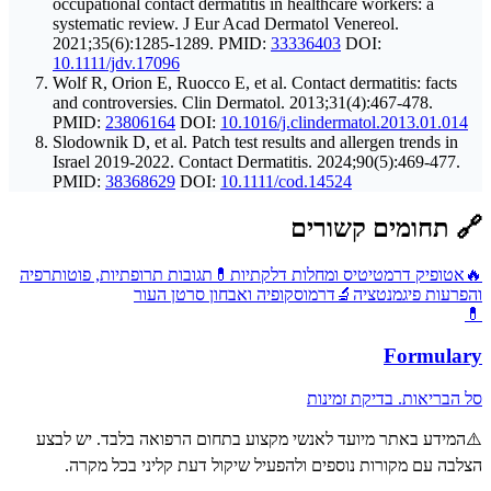
occupational contact dermatitis in healthcare workers: a
systematic review. J Eur Acad Dermatol Venereol.
2021;35(6):1285-1289.
PMID:
33336403
DOI:
10.1111/jdv.17096
Wolf R, Orion E, Ruocco E, et al. Contact dermatitis: facts
and controversies. Clin Dermatol. 2013;31(4):467-478.
PMID:
23806164
DOI:
10.1016/j.clindermatol.2013.01.014
Slodownik D, et al. Patch test results and allergen trends in
Israel 2019-2022. Contact Dermatitis. 2024;90(5):469-477.
PMID:
38368629
DOI:
10.1111/cod.14524
🔗
תחומים קשורים
🔥
אטופיק דרמטיטיס ומחלות דלקתיות
💊
תגובות תרופתיות, פוטותרפיה
והפרעות פיגמנטציה
🔬
דרמוסקופיה ואבחון סרטן העור
💊
Formulary
סל הבריאות. בדיקת זמינות
⚠️
המידע באתר מיועד לאנשי מקצוע בתחום הרפואה בלבד. יש לבצע
הצלבה עם מקורות נוספים ולהפעיל שיקול דעת קליני בכל מקרה.