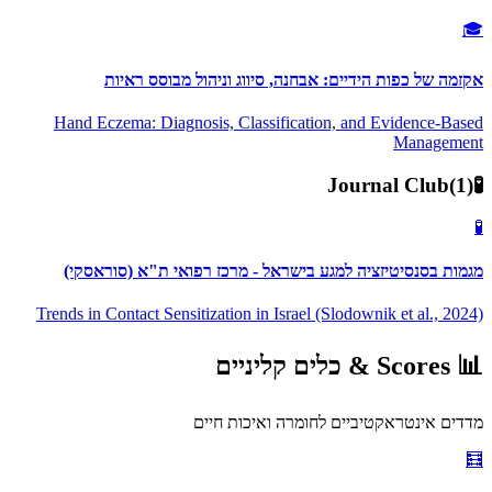
🎓
אקזמה של כפות הידיים: אבחנה, סיווג וניהול מבוסס ראיות
Hand Eczema: Diagnosis, Classification, and Evidence-Based
Management
Journal Club
(
1
)
🧪
🧪
מגמות בסנסיטיזציה למגע בישראל - מרכז רפואי ת"א (סוראסקי)
Trends in Contact Sensitization in Israel (Slodownik et al., 2024)
📊
Scores &
כלים קליניים
מדדים אינטראקטיביים לחומרה ואיכות חיים
🧮