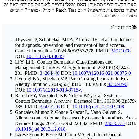
האם הקשר הזמני מתאים? האם נשללו גורמים לא-תעסוקתיים? האם יש
שיפור בהימנעות מחשיפה? האם Patch Test תומך? 4 מתוך 7 חיוביים
מאשרים קשר תעסוקתי.
📚
מקורות
(
8
)
Thyssen JP, Schuttelaar MLA, Alfonso JH, et al. Guidelines
for diagnosis, prevention, and treatment of hand eczema.
Contact Dermatitis. 2022;86(5):357-378.
PMID:
34971008
DOI:
10.1111/cod.14035
Li Y, Li L. Contact Dermatitis: Classifications and
Management. Clin Rev Allergy Immunol. 2021;61(3):245-
281.
PMID:
34264448
DOI:
10.1007/s12016-021-08875-0
Uyesugi BA, Sheehan MP. Patch Testing Pearls. Clin Rev
Allergy Immunol. 2019;56(1):110-118.
PMID:
30269296
DOI:
10.1007/s12016-018-8715-y
Baruffi FY, Venkatesh KP, Nelson KN, et al. Systemic
Contact Dermatitis: A review. Dermatol Clin. 2020;38(3):379-
388.
PMID:
32475516
DOI:
10.1016/j.det.2020.02.008
Gonzalez-Munoz P, Conde-Salazar L, Vano-Galvan S.
Allergic contact dermatitis caused by cosmetic products. Actas
Dermosifiliogr. 2014;105(9):822-832.
PMID:
24656778
DOI:
10.1016/j.ad.2013.12.018
Larese Filon F, Pesce M, Paulo MS, et al. Incidence of