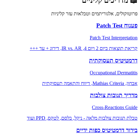
📖
מדריכים קליניים
פרוטוקולים, אלגוריתמים וטבלאות עזר קליניות
פענוח Patch Test
Patch Test Interpretation
קריאת תוצאות ביום 2 ויום 4, IR vs. AR, דירוג + עד +++
דרמטיטיס תעסוקתית
Occupational Dermatitis
אבחון, Mathias Criteria, דיווח והתאמה תעסוקתית
מדריך תגובות צולבות
Cross-Reactions Guide
טבלת תגובות צולבות מלאה - ניקל, בלסם, לטקס, PPD ועוד
בירור דרמטיטיס כפות ידיים