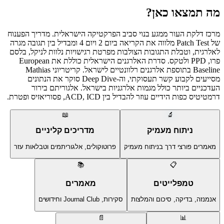
מה תמצאו כאן?
מרכז דלקת העור ממגע בנוי סביב הפרקטיקה הישראלית. מדריך הפענוח
של Patch Test מלווה את הקריאה ביום 2 ויום 4 ומבדיל בין תגובה מגרה
לאלרגית, וטבלת התגובות הצולבות מפרטת רגישויות נלוות לניקל, בלסם
פרו, PPD ולטקס. סדרת האלרגנים הישראלית כוללת את European
Baseline בתוספת אלרגנים רלוונטיים לישראל. קריטריוני Mathias
מסייעים לקבוע קשר תעסוקתי, וה-Deep Dive סוקר את הנתונים
העדכניים ביותר כולל מגמות אלרגניות בישראל. אלגוריתם בירור
דרמטיטיס כפות הידיים עוזר להבדיל בין ACD, ICD, פסוריאזיס ופטרת.
📖
🔬
ניתוח מעמיק
מדריכים קליניים
מאמרים פורצי דרך בניתוח מעמיק
פרוטוקולים, אלגוריתמים וטבלאות עזר
📚
📋
טמפלייטים
מאמרים
אנמנזה, בדיקה, סיכום והמלצות
סקירות, Journal Club וחידושים
📄
📊