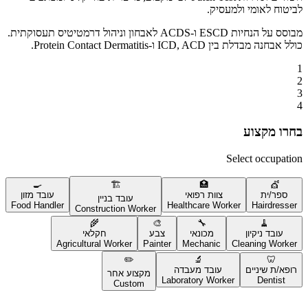
לביטוח לאומי ולמעסיק.
מבוסס על הנחיות ESCD ו-ACDS לאבחון וניהול דרמטיטיס תעסוקתית.
כולל אבחנה מבדלת בין ICD, ACD ו-Protein Contact Dermatitis.
1
2
3
4
בחרו מקצוע
Select occupation
🍳
🏗️
🏥
💇
ספר/ית
צוות רפואי
עובד מזון
עובד בניין
Food Handler
Healthcare Worker
Hairdresser
Construction Worker
🌾
🎨
🔧
🧹
עובד ניקיון
מכונאי
צבע
חקלאי
Agricultural Worker
Painter
Mechanic
Cleaning Worker
✏️
🔬
🦷
רופא/ת שיניים
עובד מעבדה
מקצוע אחר
Laboratory Worker
Dentist
Custom