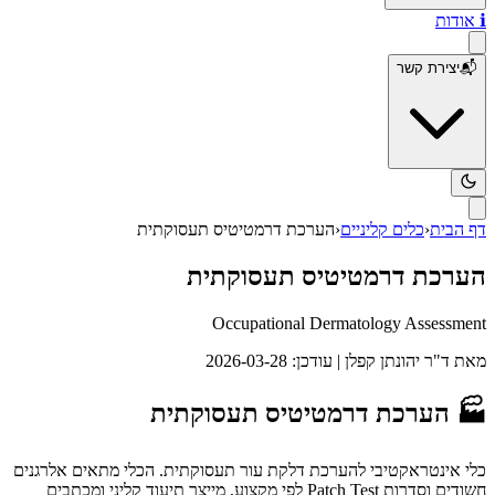
ℹ️
אודות
📬
יצירת קשר
דף הבית
‹
כלים קליניים
‹
הערכת דרמטיטיס תעסוקתית
הערכת דרמטיטיס תעסוקתית
Occupational Dermatology Assessment
מאת
ד"ר יהונתן קפלן
| עודכן: 2026-03-28
🏭 הערכת דרמטיטיס תעסוקתית
כלי אינטראקטיבי להערכת דלקת עור תעסוקתית. הכלי מתאים אלרגנים
חשודים וסדרות Patch Test לפי מקצוע, מייצר תיעוד קליני ומכתבים