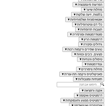
הפרעות פיגמנטציה
▼
מחלות שיער
▼
בלוטות, זיעה וצלקות
▼
אוטואימוניות ושלפוחיתיות
▼
כלי דם ונויטרופיליות
▼
תגובות תרופתיות
▼
פוטודרמטוזות ופורפיריה
▼
דרמטוזות הריון
▼
גידולים וסקירה
▼
נגעים שפירים ורקמות רכות
▼
פצעים, כיבים וכוויות
▼
טיפולים והנחיות
▼
גנודרמטוזות
▼
מחלות ציפורניים
▼
פאניקוליטיס ורקמה תת-עורית
▼
תזונתיות ומטבוליות
▼
🔍
אקנה ורוזציאה
▼
דרמטיטיס ואקזמה
▼
דרמטיטיס ממגע ותעסוקתית
▼
אורטיקריה ואנגיואדמה
▼