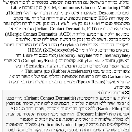
וגדלה, במיוחד בישראל עם התרחבות השימוש בסנסורים לניטור רציף של
סוכר (CGM, Continuous Glucose Monitoring) כגון מערכת Libre
ומערכת Dexcom, משאבות אינסולין, מדבקות ניטור קרדיאלי (Holter),
אלקטרודות EEG ומערכות נוספות. שיעור דיווח על גירוי עור בקרב
משתמשי סנסורי CGM נע בין 5% ל-15%. המנגנון עשוי להיות דלקת עור
ממגע איריטטיבית (Irritant Contact Dermatitis, ICD) מגירוי מכני או
כימי, או דלקת עור ממגע אלרגית (Allergic Contact Dermatitis, ACD)
לרכיב בדבק. חשוב לאבחן נכון כי הגישה הטיפולית שונה. אלרגנים
עיקריים בדבקים: אקרילטים (Acrylates) הם האלרגנים השכיחים ביותר
בדבקים מודרניים, כולל חומר 2-HEMA (2-Hydroxyethyl
methacrylate), חומר Isobornyl acrylate (מצוי בסנסורי Libre דור
ראשון), וחומר Ethyl acrylate. קולופוניום (Colophony/Rosin) הוא שרף
טבעי המצוי בפלסטרים רבים, תחבושות, רצועות Steristrips ודבקי
ציפורניים. מאיצי גומי (Rubber Accelerators) כגון Thiurams ו-
Carbamates מצויים ברצועות אלסטיות ובחלקי גומי של מכשור רפואי.
שרפי אפוקסי (Epoxy Resins) מצויים בדבקים תעשייתיים ובמדבקות
מסוימות.
🔀
אבחנה מבדלת:
•
דלקת עור ממגע איריטטיבית (Irritant Contact Dermatitis): גירוי מכני
או כימי ישיר ללא רגישות אלרגית, תסמינים קלים יותר, שיפור עם חוצץ
עור (Barrier Film) ללא צורך בהימנעות מהדבק, שכיח יותר מ-ACD
•
פגיעת לחץ (Pressure Injury): אריתמה מכנית מלחץ הסנסור על העור,
לא כוללת שלפוחיות או אקזמה, חולפת עם שינוי מיקום הסנסור
•
פוליקוליטיס תת-מדבקה (Folliculitis Under Tape): פפולות ופוסטולות
במקום שורשי השיער תחת הפלסטר, מוקדי דלקת נקודתיים ולא דפוס