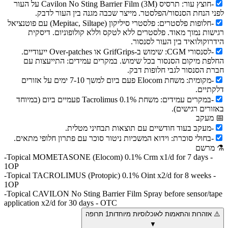
-
חוצץ עור: תרסיס Cavilon No Sting Barrier Film (3M) על העור
לפני הנחת הסנסור/הפלסטר. מייצר שכבה מגנה בין העור לדבק.
-
חלופות פלסטרים: פלסטרי סיליקון (Mepitac, Siltape) עם פוטנציאל
רגישות נמוך מאוד. פלסטרים ללא לטקס וללא קולופוניום. דיסקית
הידרוקולואיד בין העור לסנסור.
-
לסנסורי CGM: שימוש ב-GrifGrips או Over-patches ייעודיים.
החלפת מיקום הסנסור בכל שימוש. במקרים עמידים: התייעצות עם
חברת הסנסור לגבי חלופות דבק.
-
מקומית: משחת Elocom פעם ביום למשך 7-10 ימים על אזורים
דלקתיים.
-
במקרים עמידים: משחת Tacrolimus 0.1% פעמיים ביום (במיוחד
באזורים רגישים).
📅
מעקב
-
מעקב בעוד חודשיים עם תוצאות תבחיני מטלית.
-
בחולי סוכרת: וידוא המשכיות ניטור סוכר עם פתרון חלופי מתאים.
⚗
מרשם
-
Topical MOMETASONE (Elocom) 0.1% Crm x1/d for 7 days -
1OP
-
Topical TACROLIMUS (Protopic) 0.1% Oint x2/d for 8 weeks -
1OP
-
Topical CAVILON No Sting Barrier Film Spray before sensor/tape
application x2/d for 30 days - OTC
⚠️
אזהרות והתאמות לאוכלוסיות מיוחדות
1
תרופה
▼