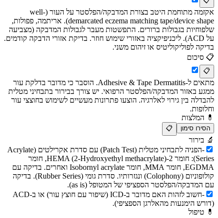
📋
אקזמה מתוחמת היטב בצורת המדבקה/הפלסטר על העור (well-
demarcated eczema matching tape/device shape). אריתמה, פפולות,
שלפוחיות בגבולות ברורים. התפשטות מעבר לגבולות המדבקה (מצביעה
על ACD). ליכניפיקציה באזורי שימוש חוזר. בדיקת אזורי הדבקה קודמים.
בדיקה לפוליקוליטיס או זיהום משני.
📋
סיכום
📋
מתאים ל-Adhesive & Tape Dermatitis. הוסבר כי מדובר בדלקת עור
ממגע באזור המדבקה/הפלסטר הרפואי. יש צורך בבירור בתבחיני מטלית
להבדלה בין גירוי לאלרגיה. הוצעו פתרונות מעשיים לשימוש בחוצצי עור
וחלופות.
💊
המלצות
הסירו סימון
📋
🔬
בירור
-
הפניה לתבחיני מטלית (Patch Test) עם סדרת אקרילטים (Acrylate
Series): חומר 2-HEMA (2-Hydroxyethyl methacrylate), חומר
EGDMA, חומר MMA, חומר Isobornyl acrylate ואחרים. בדיקה עם
קולופוניום (Colophony) ונגזרותיו. סדרת גומי (Rubber Series). בדיקה
עם המדבקה/הפלסטר הספציפי של המטופל (as is).
-
חשוב לזהות האם מדובר ב-ICD (שיפור עם חוצץ עור) או ב-ACD
(דורש הימנעות מהאלרגן הספציפי).
💊
טיפול