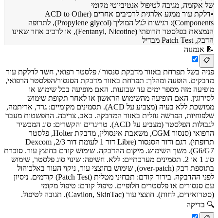
של אקזמה, מגיבה לטיפול אנטיביוטי מקומי
•
דלקת עור ממגע אלרגית לרכיבים אחרים (ACD to Other
Components): רגישות לג'ל המוליך (Propylene glycol), לתרופה
הנמצאת בפלסטר תרופתי (Fentanyl, Nicotine), או לרכיב אחר שאינו
הדבק, Patch Test מבדיל
📝
אנמנזה
📋
פניה בשל תפרחת באזור מדבקת סנסור / פלסטר רפואי, חשד לדלקת עור
מדבקים. הופעה ומהלך: תפרחת באזור מדבקת הסנסור/הפלסטר הרפואי,
מופיעה מזה מספר ימים עד שבועות. האם מופיעה בכל שימוש או
לסירוגין. האם הופיעה מהשימוש הראשון או לאחר תקופת שימוש
ממושכת ללא בעיה (מצביע על ACD). תסמינים מקומיים: גרד, אריתמה,
שלפוחיות, הפרשה נוזלית באזור המדבקה. כאב, צריבה. התפשטות מעבר
לגבולות הפלסטר (מצביע על ACD). טריגרים והקשרים: סוג המכשיר
הרפואי (סנסור CGM, משאבת אינסולין, מדבקת Holter, פלסטר
תרופתי). דגם ודור הסנסור (Libre דור 1 לעומת דור 2/3, Dexcom
G6/G7). משך השימוש. מיקום ההדבקה. שימוש קודם בחוצץ עור. סוכרת
סוג 1 או 2. תסמינים מערכתיים: ללא. חשיפה: שינוי סוג פלסטר, שימוש
בתוספת דבק (over-patch), שימוש בחוצצי עור, ניקוי העור באלכוהול
לפני ההדבקה. בירור קודם: תבחיני מטלית (Patch Test) קודמים. ניסיון
עם סנסורים או פלסטרים חלופיים. טיפול קודם: טיפול מקומי
(סטרואידים, לחות). חוצצי עור (Cavilon, SkinTac). תגובה לטיפול.
🔍
בדיקה