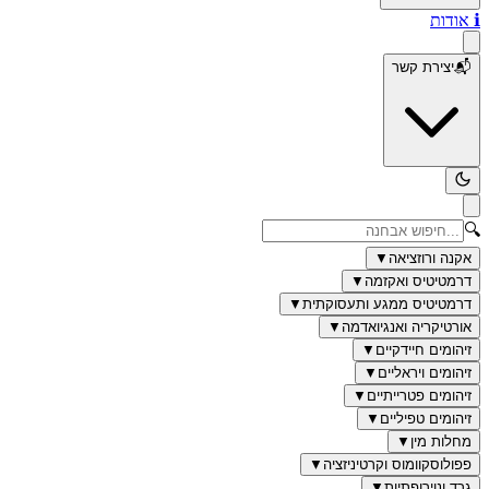
ℹ️
אודות
📬
יצירת קשר
🔍
אקנה ורוזציאה
▼
דרמטיטיס ואקזמה
▼
דרמטיטיס ממגע ותעסוקתית
▼
אורטיקריה ואנגיואדמה
▼
זיהומים חיידקיים
▼
זיהומים ויראליים
▼
זיהומים פטרייתיים
▼
זיהומים טפיליים
▼
מחלות מין
▼
פפולוסקוומוס וקרטיניזציה
▼
גרד ונוירופתיות
▼