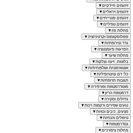
זיהומים חיידקיים
▼
זיהומים ויראליים
▼
זיהומים פטרייתיים
▼
זיהומים טפיליים
▼
מחלות מין
▼
פפולוסקוומוס וקרטיניזציה
▼
גרד ונוירופתיות
▼
הפרעות פיגמנטציה
▼
מחלות שיער
▼
בלוטות, זיעה וצלקות
▼
אוטואימוניות ושלפוחיתיות
▼
כלי דם ונויטרופיליות
▼
תגובות תרופתיות
▼
פוטודרמטוזות ופורפיריה
▼
דרמטוזות הריון
▼
גידולים וסקירה
▼
נגעים שפירים ורקמות רכות
▼
פצעים, כיבים וכוויות
▼
טיפולים והנחיות
▼
גנודרמטוזות
▼
מחלות ציפורניים
▼