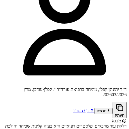
ד"ר יהונתן קפלן, מומחה ברפואת עור
ד"ר י. קפלן
·
עודכן: מרץ
2026
03/2026
📄
דף הסבר
💊
מרשם
העתק
📖
מבוא
דלקת עור מדבקים ופלסטרים רפואיים היא בעיה קלינית שכיחה והולכת