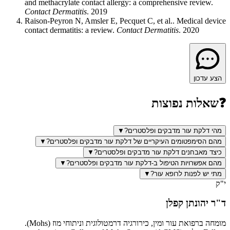
and methacrylate contact allergy: a comprehensive review
.
Contact Dermatitis
.
2019
Raison-Peyron N, Amsler E, Pecquet C, et al.
.
Medical device
contact dermatitis: a review
.
Contact Dermatitis
.
2020
הצע עדכון
❓
שאלות נפוצות
מהי דלקת עור מדבקים ופלסטרים?
▼
מהם הסימפטומים העיקריים של דלקת עור מדבקים ופלסטרים?
▼
כיצד מאבחנים דלקת עור מדבקים ופלסטרים?
▼
מהם אפשרויות הטיפול ב-דלקת עור מדבקים ופלסטרים?
▼
מתי יש לפנות לרופא עור?
▼
י"ק
ד"ר יהונתן קפלן
מומחה ברפואת עור ומין, כירורגיה דרמטולוגית וניתוחי מוז (Mohs).