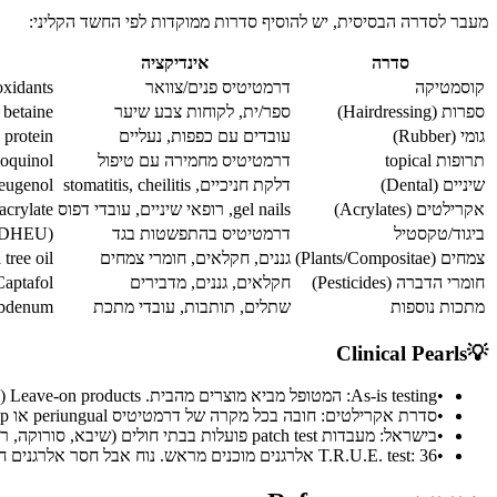
מעבר לסדרה הבסיסית, יש להוסיף סדרות ממוקדות לפי החשד הקליני:
סדרה
אינדיקציה
קוסמטיקה
דרמטיטיס פנים/צוואר
oxidants
ספרות (Hairdressing)
ספר/ית, לקוחות צבע שיער
 betaine
גומי (Rubber)
עובדים עם כפפות, נעליים
 protein
תרופות topical
דרמטיטיס מחמירה עם טיפול
ioquinol
שיניים (Dental)
דלקת חניכיים, stomatitis, cheilitis
eugenol
אקרילטים (Acrylates)
gel nails, רופאי שיניים, עובדי דפוס
rylate
ביגוד/טקסטיל
דרמטיטיס בהתפשטות בגד
(DMDHEU)
צמחים (Plants/Compositae)
גננים, חקלאים, חומרי צמחים
tree oil
חומרי הדברה (Pesticides)
חקלאים, גננים, מדבירים
Captafol
מתכות נוספות
שתלים, תותבות, עובדי מתכת
lybdenum
Clinical Pearls
💡
•
As-is testing: המטופל מביא מוצרים מהבית. Leave-on products (קרם, מייקאפ): למרוח כמות קטנה ב-Finn chamber כמות מלאה. Rinse-off products (שמפו, סבון): למהול 1-5% במים
•
סדרת אקרילטים: חובה בכל מקרה של דרמטיטיס periungual או fingertip, במיוחד אצל מניקוריסטיות ורופאי שיניים
•
בישראל: מעבדות patch test פועלות בבתי חולים (שיבא, סורוקה, רמב"ם, הדסה, רבין). לתאם הפניה עם ציון סדרות רצויות
•
T.R.U.E. test: 36 אלרגנים מוכנים מראש. נוח אבל חסר אלרגנים חדשים (MI, acrylates). Finn chambers גמיש יותר ומאפשר סדרות מורחבות