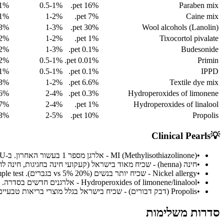
-1%
0.5-1%
16% pet.
Paraben mix
-1%
1-2%
7% pet.
Caine mix
-3%
1-3%
30% pet.
Wool alcohols (Lanolin)
-2%
1-2%
1% pet.
Tixocortol pivalate
-2%
1-3%
0.1% pet.
Budesonide
-2%
0.5-1%
0.01% pet.
Primin
-1%
0.5-1%
0.1% pet.
IPPD
-3%
1-2%
6.6% pet.
Textile dye mix
-6%
2-4%
0.3% pet.
Hydroperoxides of limonene
-7%
2-4%
1% pet.
Hydroperoxides of linalool
-3%
2-5%
10% pet.
Propolis
Clinical Pearls
💡
•
MI (Methylisothiazolinone) - אלרגן מספר 1 בעשור האחרון. ב-EU נאסר ב-leave-on products מ-2016. עדיין מותר ב-rinse-off עד 15ppm, אבל גם שם נמצא שכיח
•
חינה (henna) - שכיח מאוד בישראל (קעקועי חינה בחגיגות, חינה לחג). חינה שחורה מכילה PPD שמוסף ליצירת צבע כהה. גורם לסנסיטיזציה חמורה ומהירה
•
Nickel allergy - שכיח יותר בנשים (20% vs 5% בגברים). Dimple test (מגנט ניאודימיום) לזיהוי מהיר של ניקל במתכות
•
Hydroperoxides of limonene/linalool - אלרגנים חדשים בסדרה. נוצרים מחמצון של ריחניים טבעיים. שכיחות עולה עם הפופולריות של מוצרים 'טבעיים'
•
Propolis (דבק דבורים) - שכיח בישראל בגלל מוצרי בריאות טבעיים. Cross-reacts עם Balsam of Peru
סדרות משלימות