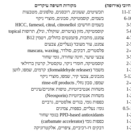
יובי (אירופה)
מקורות חשיפה עיקריים
11-
תכשיטים, שעונים, רוכסנים, טלפונים, מטבעות
6-
בשמים, קוסמטיקה, סבונים, מוצרי ניקוי
3
בשמים חדשים: HICC, farnesol, citral, citronellol
5
קוסמטיקה, מזון (ציטרוס, שוקולד, וניל), תרופות topical
4
צמנט, מתכות, פיגמנטים כחולים, ויטמין B12
2
צמנט, עור מעובד (נעליים), צבעים
2
פלסטרים, דבקים, סולדר, mascara, waxing
3
צבעי שיער, חינה שחורה, גומי שחור
2
קוסמטיקה, חומרי ניקוי, טקסטיל, קרטין ברזילאי
1
משמר (formaldehyde releaser): קרמים, שמפו, לושן
5-
מגבונים, צבעי קיר, שמפו, מוצרי ניקוי
2
שמפו, סבון נוזלי, rinse-off products
1
משחות אנטיביוטיות, טיפות אוזניים/עיניים
1
משחות אנטיביוטיות (Neosporin)
1
כפפות גומי, בגדים אלסטיים, גרביים
0.5
גומי: נעליים, כפפות, צמיגים
1
PPD-based antioxidants בגומי שחור
1
כפפות גומי (carbamate accelerator)
1
דבקים דו-רכיביים, ציפויים, אלקטרוניקה