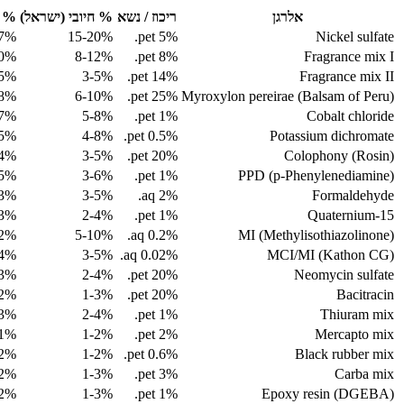
אלרגן
ריכוז / נשא
% חיובי (ישראל)
% ח
17%
15-20%
5% pet.
Nickel sulfate
10%
8-12%
8% pet.
Fragrance mix I
-5%
3-5%
14% pet.
Fragrance mix II
-8%
6-10%
25% pet.
Myroxylon pereirae (Balsam of Peru)
-7%
5-8%
1% pet.
Cobalt chloride
-5%
4-8%
0.5% pet.
Potassium dichromate
-4%
3-5%
20% pet.
Colophony (Rosin)
-5%
3-6%
1% pet.
PPD (p-Phenylenediamine)
-3%
3-5%
2% aq.
Formaldehyde
-3%
2-4%
1% pet.
Quaternium-15
12%
5-10%
0.2% aq.
MI (Methylisothiazolinone)
-4%
3-5%
0.02% aq.
MCI/MI (Kathon CG)
-3%
2-4%
20% pet.
Neomycin sulfate
-2%
1-3%
20% pet.
Bacitracin
-3%
2-4%
1% pet.
Thiuram mix
-1%
1-2%
2% pet.
Mercapto mix
-2%
1-2%
0.6% pet.
Black rubber mix
-2%
1-3%
3% pet.
Carba mix
-2%
1-3%
1% pet.
Epoxy resin (DGEBA)