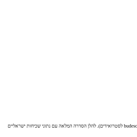
בישראל נהוג להשתמש בסדרה הבסיסית האירופית (EBS) עם התאמות מקומיות. הסדרה כוללת 30 אלרגנים + 2 markers (Tixocortol pivalate ו-budesonide לסטרואידים). להלן הסדרה המלאה עם נתוני שכיחות ישראליים