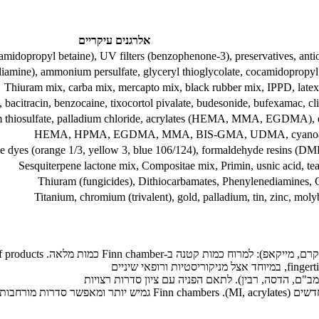
אלרגנים עיקריים
amidopropyl betaine), UV filters (benzophenone-3), preservatives, anti
mine), ammonium persulfate, glyceryl thioglycolate, cocamidopropyl
Thiuram mix, carba mix, mercapto mix, black rubber mix, IPPD, latex
bacitracin, benzocaine, tixocortol pivalate, budesonide, bufexamac, cl
m thiosulfate, palladium chloride, acrylates (HEMA, MMA, EGDMA), 
HEMA, HPMA, EGDMA, MMA, BIS-GMA, UDMA, cyanoac
e dyes (orange 1/3, yellow 3, blue 106/124), formaldehyde resins 
Sesquiterpene lactone mix, Compositae mix, Primin, usnic acid, tea 
Thiuram (fungicides), Dithiocarbamates, Phenylenediamines, 
Titanium, chromium (trivalent), gold, palladium, tin, zinc, mo