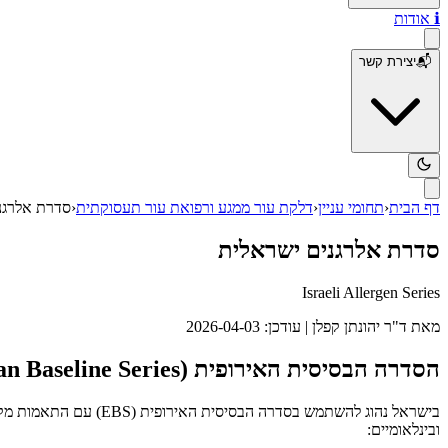
ℹ️
אודות
📬
יצירת קשר
דף הבית
‹
תחומי עניין
‹
דלקת עור ממגע ורפואת עור תעסוקתית
‹
סדרת אלרגנ
סדרת אלרגנים ישראלית
Israeli Allergen Series
מאת
ד"ר יהונתן קפלן
| עודכן:
2026-04-03
הסדרה הבסיסית האירופית (European Baseline Series) - בשימוש בישראל
ובינלאומיים: