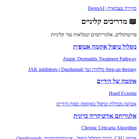
סקירה עצמאית | DermAI
📖
מדריכים קליניים
פרוטוקולים, אלגוריתמים וטבלאות עזר קליניות
מסלול טיפול אקזמה אטופית
Atopic Dermatitis Treatment Pathway
Step-up therapy מלחות ועד Dupilumab ו-JAK inhibitors
אקזמה של הידיים
Hand Eczema
אבחנה מבדלת וטיפול באקזמה כפות הידיים
אלגוריתם אורטיקריה כרונית
Chronic Urticaria Algorithm
אבחון CSU, בירור ומסלול טיפול - אנטיהיסטמינים, Omalizumab