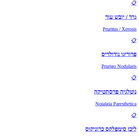
📋
גרד / יובש עור
Pruritus / Xerosis
📋
פרוריגו נודולריס
Prurigo Nodularis
📋
נוטלגיה פרסתטיקה
Notalgia Paresthetica
📋
ליכן סימפלקס כרוניקוס