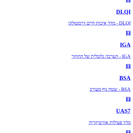
🧮
DLQI
DLQI - מדד איכות חיים דרמטולוגי
🧮
IGA
IGA - הערכה גלובלית של החוקר
🧮
BSA
BSA - שטח גוף מעורב
🧮
UAS7
מדד פעילות אורטיקריה
🧮