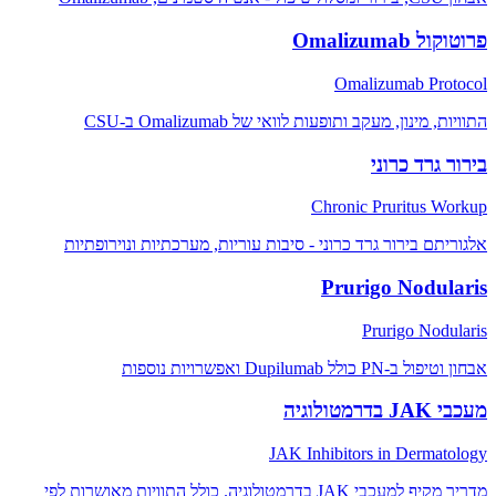
פרוטוקול Omalizumab
Omalizumab Protocol
התוויות, מינון, מעקב ותופעות לוואי של Omalizumab ב-CSU
בירור גרד כרוני
Chronic Pruritus Workup
אלגוריתם בירור גרד כרוני - סיבות עוריות, מערכתיות ונוירופתיות
Prurigo Nodularis
Prurigo Nodularis
אבחון וטיפול ב-PN כולל Dupilumab ואפשרויות נוספות
מעכבי JAK בדרמטולוגיה
JAK Inhibitors in Dermatology
מדריך מקיף למעכבי JAK בדרמטולוגיה. כולל התוויות מאושרות לפי