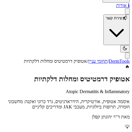
ℹ️
אודות
📬
יצירת קשר
DermTools
/
תחומי עניין
/
אטופיק דרמטיטיס ומחלות דלקתיות
🔥
אטופיק דרמטיטיס ומחלות דלקתיות
Atopic Dermatitis & Inflammatory
אקזמה אטופית, אורטיקריה, הידראדניטיס, גרד כרוני ואקנה: מחשבוני
חומרה, תרופות ביולוגיות, מעכבי JAK ומדריכים קליניים
מאת
ד"ר יהונתן קפלן
💡