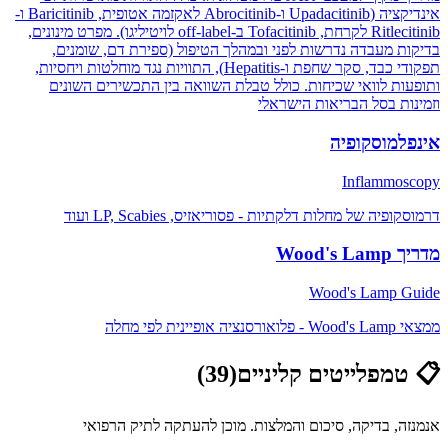
אינדיקציה (Upadacitinib ו-Abrocitinib לאקזמה אטופית, Baricitinib ו-
Ritlecitinib לקרחת, Tofacitinib ב-off-label לויטיליגו). מפרט מינונים,
בדיקות מעבדה נדרשות לפני ובמהלך הטיפול (ספירת דם, שומנים,
תפקודי כבד, סקר שחפת ו-Hepatitis), התוויות נגד מוחלטות ויחסיות,
ותופעות לוואי שכיחות. כולל טבלת השוואה בין התכשירים השונים
וזמינות בסל הבריאות הישראלי
אינפלמוסקופיה
Inflammoscopy
דרמוסקופיה של מחלות דלקתיות - פסוריאזיס, LP, Scabies ועוד
מדריך Wood's Lamp
Wood's Lamp Guide
ממצאי Wood's Lamp - פלואורסנציה אופיינית לפי מחלה
📋
טמפלייטים קליניים
(
39
)
אנמנזה, בדיקה, סיכום והמלצות. מוכן להעתקה לתיק הרפואי