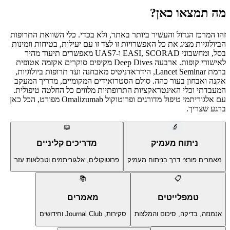
מה תמצאו כאן?
זהו המרכז הגדול והעשיר ביותר באתר, ולא בכדי. כלי השוואת התרופות
הביולוגיות מציג את כל האפשרויות זו לצד זו עם יעילות, בטיחות וזמינות
בסל, ומחשבוני EASI, SCORAD ו-UAS7 מאפשרים תיעוד מהיר
לאישורי קופות. ארבעה Deep Dives מקיפים סוקרים אקזמה אטופית
ברמת Lancet Seminar, הידראדניטיס מאבחנה ועד תרופות ביולוגיות,
אקנה ואבחון בעור כהה. סולם הסטרואידים המקומיים, מדריך המעקב
המעבדתי וכלי האינטראקציות התרופתיות מלווים כל החלטה טיפולית.
עם אלגוריתמי טיפול מדורגים ופרוטוקול Omalizumab מפורט, הכל כאן
ברגע שצריך.
📖
🔬
ניתוח מעמיק
מדריכים קליניים
מאמרים פורצי דרך בניתוח מעמיק
פרוטוקולים, אלגוריתמים וטבלאות עזר
📚
📋
טמפלייטים
מאמרים
אנמנזה, בדיקה, סיכום והמלצות
סקירות, Journal Club וחידושים