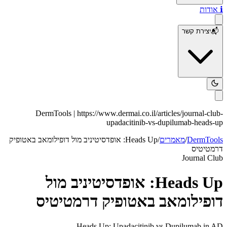
ℹ️
אודות
📬
יצירת קשר
DermTools |
https://www.dermai.co.il
/articles/
journal-club-
upadacitinib-vs-dupilumab-heads-up
DermTools
/
מאמרים
/
Heads Up: אופדסיטיניב מול דופילומאב באטופיק
דרמטיטיס
Journal Club
Heads Up: אופדסיטיניב מול
דופילומאב באטופיק דרמטיטיס
Heads Up: Upadacitinib vs Dupilumab in AD