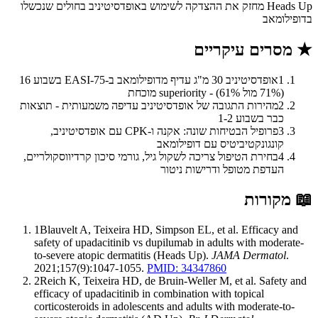
Heads Up מחזק את ההצדקה לשימוש באופדסיטיניב בחולים שנכשלו
בדופילומאב
★
מסרים עיקריים
1
אופדסיטיניב 30 מ"ג עדיף מדופילומאב ב-EASI-75 בשבוע 16
(71% מול 61%) - superiority מוכחת
2
מהירות התגובה של אופדסיטיניב עדיפה משמעותית - תוצאות
כבר בשבוע 1-2
3
פרופיל הבטיחות שונה: אקנה ו-CPK עם אופדסיטיניב,
קונגונקטיביטיס עם דופילומאב
4
בחירת הטיפול צריכה לשקול גיל, גורמי סיכון קרדיווסקולריים,
העדפת מטופל ודרישות ניטור
📖
מקורות
1
Blauvelt A, Teixeira HD, Simpson EL, et al. Efficacy and
safety of upadacitinib vs dupilumab in adults with moderate-
to-severe atopic dermatitis (Heads Up).
JAMA Dermatol
.
2021;157(9):1047-1055.
PMID: 34347860
2
Reich K, Teixeira HD, de Bruin-Weller M, et al. Safety and
efficacy of upadacitinib in combination with topical
corticosteroids in adolescents and adults with moderate-to-