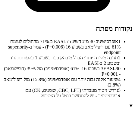
נקודות מפתח
1
אופדסיטיניב 30 מ"ג השיג EASI-75 ב-71% מהחולים לעומת
61% עם דופילומאב בשבוע 16 (P=0.006) - עמד ב-superiority
endpoint
2
תגובה מהירה יותר: הבדל מובהק כבר בשבוע 1 בהפחתת גרד
ובשבוע 2 ב-EASI
3
EASI-90 בשבוע 16: 61% (אופדסיטיניב) מול 39% (דופילומאב)
- P<0.001
4
שיעור אקנה גבוה יותר עם אופדסיטיניב (15.8%) מול דופילומאב
(2.8%)
5
נדרש ניטור מעבדתי (CBC, LFT, שומנים, CK) עם
אופדסיטיניב - יש להתחשב בנטל על המטופל