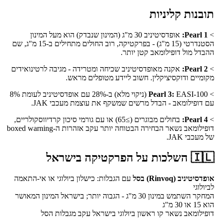
תובנות קליניות
>
Pearl 1:
אופדסיטיניב 30 מ"ג (המינון שנבדק) הוא מעל המינון
הסטנדרטי (15 מ"ג) - בפרקטיקה, רוב החולים מתחילים ב-15 מ"ג, שם
ההבדל מול דופילומאב קטן יותר.
>
Pearl 2:
אקנה מאופדסיטיניב שכיחה ומטרידה - מגיבה לרטינואידים
מקומיים ודוקסיציקלין. חשוב ליידע מטופלים מראש.
>
Pearl 3:
EASI-100 (ניקוי מלא) ב-28% עם אופדסיטיניב לעומת 8%
עם דופילומאב - הבדל מרשים שמשקף את עוצמת מעכבי JAK.
>
Pearl 4:
בחולים מבוגרים (≥65) או עם גורמי סיכון קרדיווסקולריים,
דופילומאב נשאר הבחירה הבטוחה יותר עקב אזהרות ה-boxed warning
של מעכבי JAK.
🇮🇱
השלכות על הפרקטיקה בישראל
אופדסיטיניב (Rinvoq) בסל
עם הגבלות: כישלון ביולוגי או אי-התאמה
לביולוגי
המחקר השתמש במינון 30 מ"ג - הגבוה יותר; בישראל המינון המאושר
הוא 15 או 30 מ"ג
דופילומאב נשאר קו ראשון ביולוגי בישראל עקב מגבלות הסל