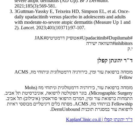
severe atopic dermatitis (AD Up).
Br J Dermatol
.
2021;185(3):569-581.
3
Guttman-Yassky E, Teixeira HD, Simpson EL, et al. Once-
daily upadacitinib versus placebo in adolescents and adults
with moderate-to-severe atopic dermatitis (Measure Up 1 and
2).
Lancet
. 2023;401(10371):97-107.
#
Dupilumab
#
Upadacitinib
#
אטופיק דרמטיטיס
#
JAK
inhibitors
#
השוואה ישירה
י.ק
ד"ר יהונתן קפלן
מומחה ברפואת עור ומין, כירורגיה דרמטולוגית וניתוחי מוז, ACMS
Fellow
מומחה ברפואת עור, כירורגיה דרמטולוגית וניתוחי מוז (Mohs
Micrographic Surgery). בוגר הפקולטה לרפואה, אוניברסיטת תל אביב.
התמחות ברפואת עור ומין, המרכז הרפואי סוראסקי (איכילוב) תל אביב.
Fellowship בניתוחי מוז, ACMS. מפתח כלים דיגיטליים מבוססי ראיות
לרפואת עור במסגרת תוכנית DermUnbound.
ד"ר יהונתן קפלן | KaplanClinic.co.il