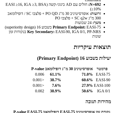
N=692:
חולים עם AD בינוני-קשה (EASI ≥16, IGA ≥3, BSA
≥10%)
זרועות:
אופדסיטיניב 30 מ"ג PO QD + פלצבו SC / דופילומאב
300 מ"ג SC q2w + פלצבו PO
משך:
24 שבועות
EASI-75 בשבוע 16 (superiority design)
Primary Endpoint:
Key Secondary:
EASI-90, IGA 0/1, PP-NRS בנקודות זמן
שונות
תוצאות עיקריות
יעילות בשבוע 16 (Primary Endpoint)
פרמטר
אופדסיטיניב 30 מ"ג
דופילומאב
P-value
0.006
61.1%
71.0%
EASI-75
<0.001
38.7%
60.6%
EASI-90
<0.001
7.6%
27.9%
EASI-100
0.002
38.9%
50.6%
IGA 0/1
מהירות תגובה
נקודת זמן
אופדסיטיניב EASI-75
דופילומאב EASI-75
P-value