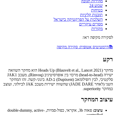
מהירות תגובה
שבוע 24
בטיחות
תובנות קליניות
השלכות על הפרקטיקה בישראל
מסרים עיקריים
מקורות
לסקירה מקיפה ראו:
📚
דרמטיטיס אטופית: סקירה מקיפה
רקע
מחקר Heads Up (Blauvelt et al., Lancet 2021) הוא מחקר השוואה
ישירה (head-to-head) מרכזי בין אופדסיטיניב (Rinvoq), מעכב JAK1
סלקטיבי, לבין דופילומאב (Dupixent) ב-AD בינוני-קשה. זהו המחקר
השני (לאחר JADE DARE) שהשווה ישירות מעכב JAK לביולוגי, ועוצב
כמחקר superiority.
עיצוב המחקר
עיצוב:
פאזה 3b, אקראי, כפול-סמיות, double-dummy, active-
controlled