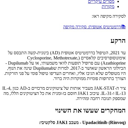
מסרים עיקריים
מקורות
לסקירה מקיפה ראו:
📚
דרמטיטיס אטופית: סקירה מקיפה
הרקע
עד 2021, הטיפול בדרמטיטיס אטופית (AD) בינונית-קשה התבסס על
אימונוסופרסיבים קלאסיים (Cyclosporine, Methotrexate,
Azathioprine) עם פרופיל תופעות לוואי משמעותי, או על Dupilumab -
הביולוגי הראשון שאושר ב-2017. למרות שDupilumab שינה את הנוף,
היו מטופלים שלא הגיבו אליו, ואחרים העדיפו טיפול פומי על פני הזרקות.
הצורך בתרופות פומיות ממוקדות היה ברור.
ציר ה-JAK-STAT מעביר אותות של ציטוקינים מרכזיים ב-AD כגון IL-4,
IL-13 ו-IL-31. עיכוב JAK1 חוסם בו-זמנית את כל הציטוקינים הללו, מה
שמספק תגובה רחבה ומהירה.
המחקרים שעשו את השינוי
Upadacitinib (Rinvoq) - מעכב JAK1 סלקטיבי: