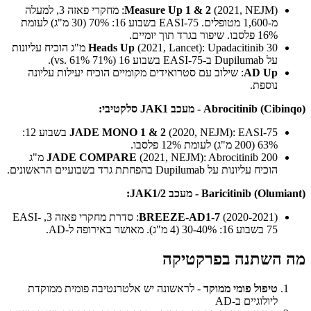
Measure Up 1 & 2
(2021, NEJM): מחקרי פאזה 3, למעלה
מ-1,600 מטופלים. EASI-75 בשבוע 16: 70% (30 מ"ג) לעומת
16% פלסבו. שיפור בגרד תוך יומיים.
Heads Up
(2021, Lancet): Upadacitinib 30 מ"ג הוכיח עליונות
על Dupilumab ב-EASI-75 בשבוע 16 (71% vs. 61%).
AD Up
: שילוב עם סטרואידים מקומיים הוכיח יעילות עליונה
נוספת.
Abrocitinib (Cibinqo) - מעכב JAK1 סלקטיבי:
JADE MONO 1 & 2
(2020, NEJM): EASI-75 בשבוע 12:
63% (200 מ"ג) לעומת 12% פלסבו.
JADE COMPARE
(2021, NEJM): Abrocitinib 200 מ"ג
הוכיח עליונות על Dupilumab בהפחתת גרד בשבועיים הראשונים.
Baricitinib (Olumiant) - מעכב JAK1/2:
BREEZE-AD1-7
(2020-2021): סדרת מחקרי פאזה 3, EASI-
75 בשבוע 16: 30-40% (4 מ"ג). מאושר באירופה ל-AD.
מה השתנה בפרקטיקה
טיפול פומי ממוקד
- לראשונה יש אלטרנטיבה פומית ממוקדת
ליולוגיים ב-AD