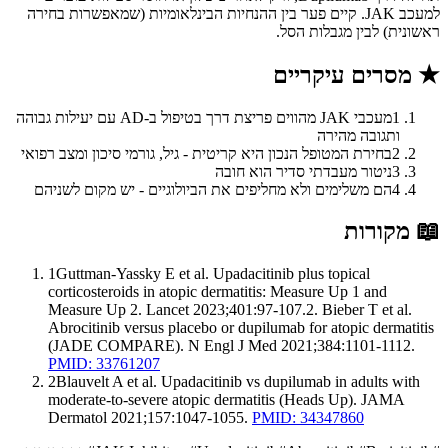
למעכב JAK. קיים פער בין ההנחיות הבינלאומיות (שמאפשרות בחירה
ראשונית) לבין מגבלות הסל.
★
מסרים עיקריים
1
מעכבי JAK מהווים פריצת דרך בטיפול ב-AD עם יעילות גבוהה
ותגובה מהירה
2
בחירת המטופל הנכון היא קריטית - גיל, גורמי סיכון ומצב רפואי
3
ניטור מעבדתי סדיר הוא חובה
4
הם משלימים ולא מחליפים את הביולוגיים - יש מקום לשניהם
📖
מקורות
1
Guttman-Yassky E et al. Upadacitinib plus topical
corticosteroids in atopic dermatitis: Measure Up 1 and
Measure Up 2. Lancet 2023;401:97-107.2. Bieber T et al.
Abrocitinib versus placebo or dupilumab for atopic dermatitis
(JADE COMPARE). N Engl J Med 2021;384:1101-1112.
PMID: 33761207
2
Blauvelt A et al. Upadacitinib vs dupilumab in adults with
moderate-to-severe atopic dermatitis (Heads Up). JAMA
Dermatol 2021;157:1047-1055.
PMID: 34347860