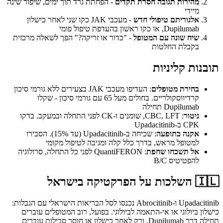
מהירות תגובה חסרת תקדים
- הפחתת גרד תוך ימים, שיפור שינה
מיידי
אלגוריתם טיפולי חדש
- מעכבי JAK כקו שני לאחר כישלון
Dupilumab, או כקו ראשון בהעדפת טיפול פומי
שיח שונה עם המטופל
- "כדור או זריקה?" הפך לשאלה מרכזית
בקבלת החלטות
תובנות קליניות
בחירת מטופלים
: העדיפו מעכבי JAK בצעירים ללא גורמי סיכון
קרדיווסקולריים. בחולים מעל 65 עם גורמי סיכון - שקלו
Dupilumab תחילה
ניטור
: CBC, LFT, שומנים ו-CK לפני התחלה ובמעקב. בדקו
CPK ב-Upadacitinib
אקנה כתופעה
: שכיחה ב-Upadacitinib (עד 15%). הסבירו
למטופל מראש, בדרך כלל קלה ומגיבה לטיפול מקומי
אל תשכחו שחפת
: QuantiFERON לפני כל התחלה, סרולוגיה
להפטיטיס B/C
🇮🇱
השלכות על הפרקטיקה בישראל
Upadacitinib ו-Abrocitinib נכנסו לסל הבריאות הישראלי עם הגבלות:
כישלון ביולוגי או אי-התאמה לביולוגי. בפועל, רוב המטופלים עוברים
תחילה דרך Dupilumab, ורק לאחר כישלון או חוסר סבילות עוברים