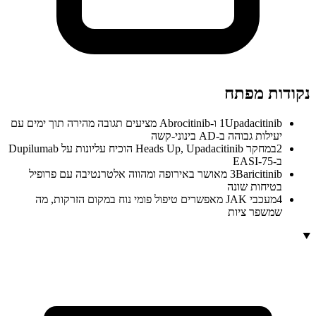
נקודות מפתח
1
Upadacitinib ו-Abrocitinib מציעים תגובה מהירה תוך ימים עם
יעילות גבוהה ב-AD בינוני-קשה
2
במחקר Heads Up, Upadacitinib הוכיח עליונות על Dupilumab
ב-EASI-75
3
Baricitinib מאושר באירופה ומהווה אלטרנטיבה עם פרופיל
בטיחות שונה
4
מעכבי JAK מאפשרים טיפול פומי נוח במקום הזרקות, מה
שמשפר ציות