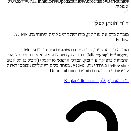
#
Baricitinib
#
Abrocitinib
#
Upadacitinib
#
JAK Inhibitors
#
דרמטיטיס
אטופית
י.ק
ד"ר יהונתן קפלן
מומחה ברפואת עור ומין, כירורגיה דרמטולוגית וניתוחי מוז, ACMS
Fellow
מומחה ברפואת עור, כירורגיה דרמטולוגית וניתוחי מוז (Mohs
Micrographic Surgery). בוגר הפקולטה לרפואה, אוניברסיטת תל אביב.
התמחות ברפואת עור ומין, המרכז הרפואי סוראסקי (איכילוב) תל אביב.
Fellowship בניתוחי מוז, ACMS. מפתח כלים דיגיטליים מבוססי ראיות
לרפואת עור במסגרת תוכנית DermUnbound.
ד"ר יהונתן קפלן | KaplanClinic.co.il