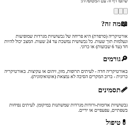
שתפו דף זה עם המטופל/ת:
📖
מה זה?
אורטיקריה (סרפדת) היא פריחה של גבשושיות מגרדות שמופיעות
ונעלמות תוך שעות. כל גבשושית נמשכת עד 24 שעות. המצב יכול להיות
חד (עד 6 שבועות) או כרוני.
🔎
גורמים
באורטיקריה חדה - לעיתים תרופות, מזון, זיהום או עקיצות. באורטיקריה
כרונית - ברוב המקרים הסיבה לא נמצאת (אוטואימונית).
🩹
תסמינים
גבשושיות אדומות-ורודות מגרדות שמשתנות במיקומן. לעיתים נפיחות
בשפתיים, עפעפיים או ידיים.
💊
טיפול