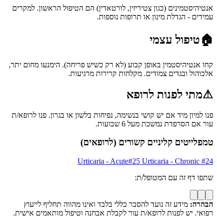
אנטיהיסטמינים (כגון צטיריזין, לורטאדין) הם הטיפול הראשון. למקרים
עמידים - הגדלת מינון או תרופות נוספות.
🏠
טיפול עצמי
קחו אנטיהיסטמין באופן קבוע (לא רק כשיש פריחה). הימנעו מחום יתר,
אלכוהול ובגדים צמודים. מקלחות קרירות מרגיעות.
⚠
מתי לפנות לרופא
פנו למיון מיד אם יש קושי בנשימה, נפיחות בלשון או בגרון. פנו לרופא/ת
עור אם הסרפדת נמשכת מעל 6 שבועות.
טמפלייטים קליניים קשורים (לרופאים)
Urticaria - Acute
#
25
Urticaria - Chronic
#
24
שתפו דף זה עם המטופל/ת:
הבהרה:
מידע זה נועד להסבר כללי בלבד ואינו מהווה תחליף לייעוץ
רפואי. יש לפנות לרופא/ת עור לקבלת אבחנה וטיפול מותאמים אישית.