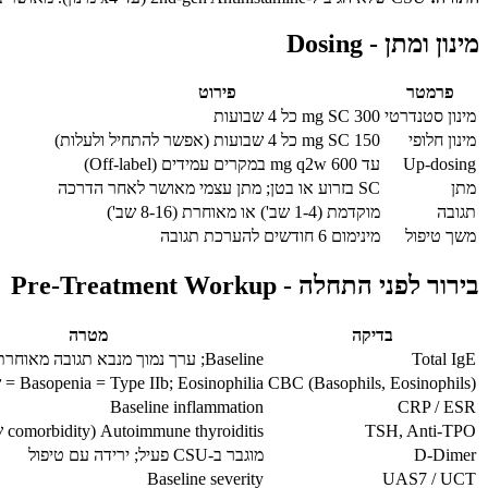
מינון ומתן - Dosing
פרמטר
פירוט
מינון סטנדרטי
300 mg SC כל 4 שבועות
מינון חלופי
150 mg SC כל 4 שבועות (אפשר להתחיל ולעלות)
Up-dosing
עד 600 mg q2w במקרים עמידים (Off-label)
מתן
SC בזרוע או בטן; מתן עצמי מאושר לאחר הדרכה
תגובה
מוקדמת (1-4 שב') או מאוחרת (8-16 שב')
משך טיפול
מינימום 6 חודשים להערכת תגובה
בירור לפני התחלה - Pre-Treatment Workup
בדיקה
מטרה
Total IgE
Baseline; ערך נמוך מנבא תגובה מאוחרת (Type IIb)
CBC (Basophils, Eosinophils)
Basopenia = Type IIb; Eosinophilia = שללו פרזיטים
Baseline inflammation
CRP / ESR
TSH, Anti-TPO
Autoimmune thyroiditis (comorbidity שכיחה)
D-Dimer
מוגבר ב-CSU פעיל; ירידה עם טיפול
Baseline severity
UAS7 / UCT