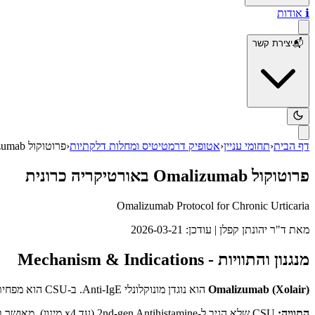
ℹ️
אודות
📬
יצירת קשר
דף הבית
‹
תחומי עניין
‹
אטופיק דרמטיטיס ומחלות דלקתיות
‹
פרוטוקול Omalizumab באורטיקריה כרונית
פרוטוקול Omalizumab באורטיקריה כרונית
Omalizumab Protocol for Chronic Urticaria
מאת
ד"ר יהונתן קפלן
| עודכן:
2026-03-21
מנגנון והתוויות - Mechanism & Indications
Omalizumab (Xolair)
הוא נוגדן מונוקלונלי Anti-IgE. ב-CSU הוא מפחית Free IgE, Down-regulates FcεRI על Mast cells ו-Basophils, ומשחרר Anti-FcεRI autoantibodies.
התוויה:
CSU שלא הגיב ל-2nd-gen Antihistamine (עד x4 מינון). מאושר בישראל לCSU מגיל 12+. בסל הבריאות דרך רופא עור או אלרגולוג.