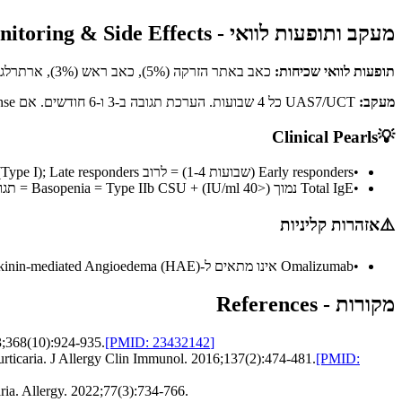
מעקב ותופעות לוואי - Monitoring & Side Effects
תופעות לוואי שכיחות:
כאב באתר הזרקה (5%), כאב ראש (3%), ארתרלגיה (2%).
מעקב:
UAS7/UCT כל 4 שבועות. הערכת תגובה ב-3 ו-6 חודשים. אם Response - שקלו הפחתה ל-150mg או הארכת מרווח. אם Complete response - ניסיון הפסקה (Step-down) כל 6-12 חודשים.
Clinical Pearls
💡
•
Early responders (שבועות 1-4) = לרוב IgE-mediated (Type I); Late responders (8-16 שבועות) = לרוב Type IIb autoimmune. לא לוותר לפני 6 חודשים.
•
Total IgE נמוך (<40 IU/ml) + Basopenia = Type IIb CSU = תגובה מאוחרת יותר ל-Omalizumab, אבל אחרי שמגיב - לרוב תגובה יציבה.
⚠️
אזהרות קליניות
•
Omalizumab אינו מתאים ל-Urticarial Vasculitis, Bradykinin-mediated Angioedema (HAE), או Drug-induced urticaria.
מקורות - References
3;368(10):924-935.
[PMID:
23432142
]
urticaria. J Allergy Clin Immunol. 2016;137(2):474-481.
[PMID:
a. Allergy. 2022;77(3):734-766.