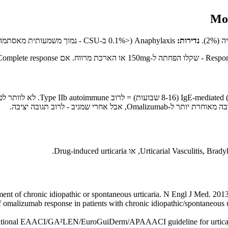
נדירות:
Anaphylaxis (<0.1% ב-CSU - נמוך משמעותית מאסתמה).
ent of chronic idiopathic or spontaneous urticaria. N Engl J Med. 201
f omalizumab response in patients with chronic idiopathic/spontaneous 
rnational EAACI/GA²LEN/EuroGuiDerm/APAAACI guideline for urticari