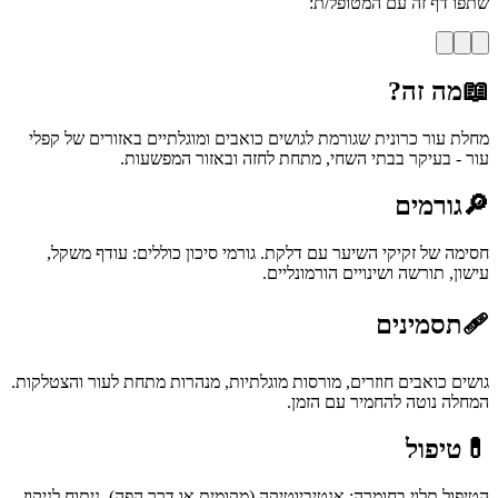
שתפו דף זה עם המטופל/ת:
📖
מה זה?
מחלת עור כרונית שגורמת לגושים כואבים ומוגלתיים באזורים של קפלי
עור - בעיקר בבתי השחי, מתחת לחזה ובאזור המפשעות.
🔎
גורמים
חסימה של זקיקי השיער עם דלקת. גורמי סיכון כוללים: עודף משקל,
עישון, תורשה ושינויים הורמונליים.
🩹
תסמינים
גושים כואבים חוזרים, מורסות מוגלתיות, מנהרות מתחת לעור והצטלקות.
המחלה נוטה להחמיר עם הזמן.
💊
טיפול
הטיפול תלוי בחומרה: אנטיביוטיקה (מקומית או דרך הפה), ניתוח לניקוז