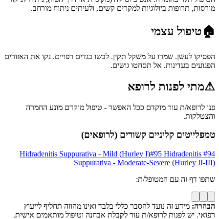
מורסות, תרופות ביולוגיות למקרים קשים, ולעיתים ניתוח מורחב.
🏠
טיפול עצמי
הפסיקו לעשן. שמרו על משקל תקין. לבשו בגדים רפויים. נקו את האזורים
הפגועים בעדינות. אל תסחטו גושים.
⚠
מתי לפנות לרופא
פנו לרופא/ת עור מוקדם ככל האפשר - טיפול מוקדם מונע החמרה
והצטלקות.
טמפלייטים קליניים קשורים (לרופאים)
Hidradenitis Suppurativa - Mild (Hurley I)
#
95
Hidradenitis
#
94
Suppurativa - Moderate-Severe (Hurley II-III)
שתפו דף זה עם המטופל/ת:
הבהרה:
מידע זה נועד להסבר כללי בלבד ואינו מהווה תחליף לייעוץ
רפואי. יש לפנות לרופא/ת עור לקבלת אבחנה וטיפול מותאמים אישית.