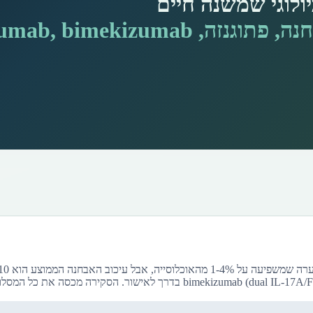
כקו ראשון, secukinumab (anti-IL-17A) כקו שני עם יתרון בפיסטולות, ו-al IL-17A/F