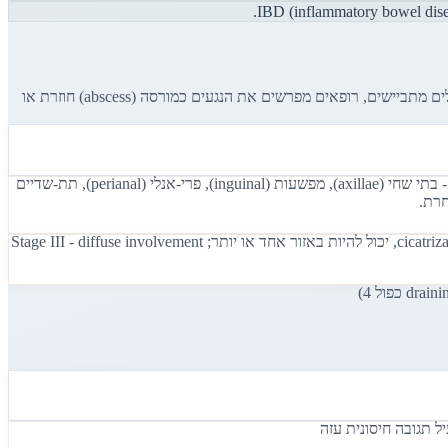
העיכוב הממוצע באבחנת הידראדניטיס סופורטיבה (HS, Hidradenitis Suppurativa) הוא 7 עד 10 שנים מהופעת הסימפטומים הראשונים. הסיבות: חולים מתביישים, רופאים מפרשים את הנגעים כמורסה (abscess) חוזרת או
האבחנה של HS היא קלינית ומבוססת על שלושה קריטריונים: (1) נגעים אופייניים - נודולים עמוקים, abscesses, sinus tracts, צלקות. (2) מיקום אופייני - בתי שחי (axillae), מפשעות (inguinal), פרי-אנלי (perianal), תת-שדיים
סיווג Hurley הוא מערכת סטטית: Stage I - abscesses בודדים ללא sinus tracts וללא cicatrization; Stage II - abscesses חוזרים עם sinus tracts ו-cicatrization, יכול להיות באזור אחד או יותר; Stage III - diffuse involvement