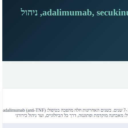
Hidradenitis Suppurativa - אבחנה, פתוגנזה, adalimumab, secukinumab, bimekizumab, ניהול
Hidradenitis Suppurativa (HS) היא מחלה דלקתית כרונית של יחידת השערה שמשפיעה על 1-4% מהאוכלוסייה, אבל עיכוב האבחנה הממוצע הוא 7-10 שנים. בשנים האחרונות חלה מהפכה בטיפול: adalimumab (anti-TNF)
bimekizumab (du) בדרך לאישור. הסקירה מכסה את כל המסלול: מאבחנה מוקדמת ופתוגנזה, דרך כל הביולוגיים, ועד ניהול כירורגי