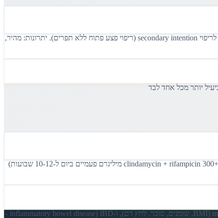
Deroofing היא הטכניקה העדיפה ל-sinus tracts בודדים: הסרת הגג של ה-sinus tract עם מספריים או electrosurgery, חשיפת הרצפה, והשארת הפצע לריפוי secondary intention (ריפוי פצע פתוח ללא תפרים). יתרונות: מהיר,
Hurley I - טופיקלי (clindamycin 1% lotion), ניהול כאב, שינוי אורח חיים. Hurley II - אנטיביוטיקה (doxycycline 100 מיליגרם פעמיים ביום, או clindamycin + rifampicin 300+300 מיליגרם פעמיים ביום ל-10-12 שבועות)
HS היא מחלה סיסטמית שדורשת סקירה רחבה: depression ו-anxiety (PHQ-9 ו-GAD-7 - שכיחות depression ב-HS: 30-40%), metabolic syndrome (BMI, שומנים, סוכר, לחץ דם), ו-IBD (inflammatory bowel disease -