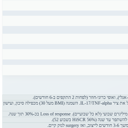
HS אינה זיהום ואינה מחלה של בלוטות הזיעה. זו מחלה אוטו-אינפלמטורית של יחידת השערה. המנגנון: follicular occlusion גורם ל-rupture, שמפעיל את ציר IL-17/TNF-alpha. השמנה (BMI מעל 30) מכפילה סיכון, ועישון