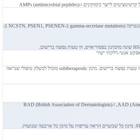
גורמי סיכון: השמנה (BMI מעל 30 מכפיל סיכון ל-HS ומחמיר מחלה קיימת), עישון (מפעיל nicotinic acetylcholine receptors בזקיקים ומחמיר דלקת), וגנטיקה (gamma-secretase mutations ב-NCSTN, PSEN1, PSENEN ב-
המינון ב-HS שונה מפסוריאזיס: loading dose של 160 מיליגרם ביום 0, 80 מיליגרם ביום 15, ואז 40 מיליגרם שבועי (ולא כל שבועיים כמו בפסוריאזיס). זו טעות נפוצה ברישום. מינון subtherapeutic מוביל לכשלון טיפולי שנראה