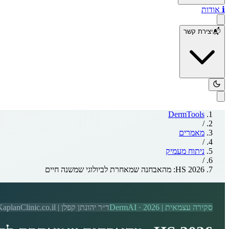
ℹ️
אודות
📬
יצירת קשר
DermTools
/
מאמרים
/
ניתוח מעמיק
/
HS 2026: מהאבחנה שמאחרת לביולוגי שמשנה חיים
סקירה עצמאית | DermAI
2026
·
ד״ר יהונתן קפלן | KaplanClinic.co.il