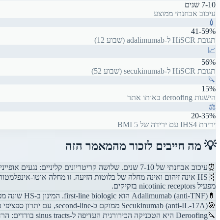
7-10 שנים
עיכוב אבחנתי ממוצע
💉
41-59%
תגובת HiSCR ל-adalimumab (שבוע 12)
📈
56%
תגובת HiSCR ל-secukinumab (שבוע 52)
🔪
15%
הישנות deroofing באותו אתר
⚖️
20-35%
ירידת IHS4 עם ירידה של 5 BMI
💡 מה חייבים לזכור מהמאמר הזה
⏰
עיכוב אבחנתי של 7-10 שנים. שלושה קריטריונים קליניים: נגעים אופייניים (נודולים, abscesses, sinus tracts), מיקום אופייני (בתי שחי, מפשעות, פרי-אנלי), ואופי כרוני-חוזר (לפחות 2 התקפים ב-6 חודשים).
🧬
מפעיל nicotinic receptors בזקיקים.
💊
Adalimumab (anti-TNF) הוא first-line biologic. המינון ב-HS שונה מפסוריאזיס: loading dose 160 מיליגרם, אחר כך 80 מיליגרם ביום 15, ואז 40 מיליגרם שבועי (לא כל שבועיים). Loss of response בכ-30% תוך שנה.
🎯
Secukinumab (anti-IL-17A) ממוקם כ-second-line, עם יתרון ספציפי בירידה ב-draining fistulae. מינון כל שבועיים (Q2W) עדיף, ותגובה ממשיכה להשתפר עד שנה (56% HiSCR בשבוע 52).
🔪
Deroofing היא הטכניקה הכירורגית העדיפה ל-sinus tracts בודדים: הרדמה מקומית, הישנות 15% ב-5 שנים. האסטרטגיה האופטימלית: biologic למשך 3-6 חודשים לייצוב, ואז surgery לנזק קיים.