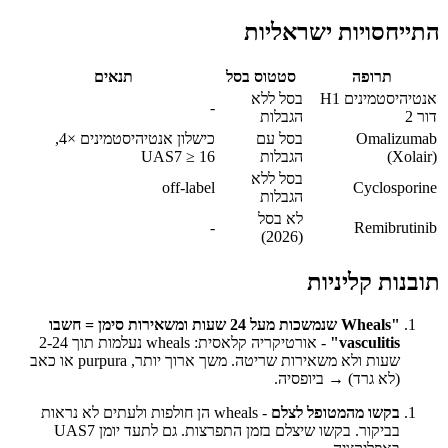
התייחסויות ישראליות
תרופה
סטטוס בסל
תנאים
אנטיהיסטמינים H1
בסל ללא
-
דור 2
הגבלות
Omalizumab
בסל עם
כישלון אנטיהיסטמינים ×4,
(Xolair)
הגבלות
UAS7 ≥ 16
בסל ללא
off-label
Cyclosporine
הגבלות
לא בסל
-
Remibrutinib
(2026)
תובנות קליניות
"Wheals שנמשכות מעל 24 שעות ומשאירות סימן = חשבו
vasculitis"
- אורטיקריה קלאסית: wheals נעלמות תוך 2-24
שעות ולא משאירות שריטה. משך ארוך יותר, purpura או כאב
(לא גרד) → ביופסיה.
בקשו מהמטופל לצלם
- wheals הן חולפות ולעתים לא נראות
בביקור. בקשו שיצלם בזמן התפרצות. גם לתעד יומן UAS7