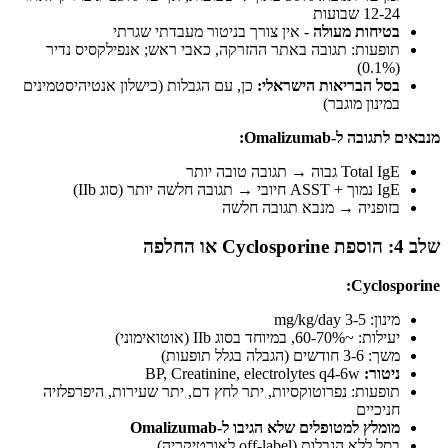
12-24 שבועות
בטיחות מעולה
- אין צורך בניטור מעבדתי שגרתי
תופעות: תגובה באתר ההזרקה, כאבי ראש; אנפילקסיס נדיר
(0.1%)
בסל הבריאות הישראלי:
כן, עם הגבלות (כישלון אנטיהיסטמינים
במינון מוגבר)
מנבאים לתגובה ל-Omalizumab:
Total IgE גבוה → תגובה טובה יותר
IgE נמוך + ASST חיובי → תגובה חלשה יותר (סוג IIb)
בזופניה → מנבא תגובה חלשה
שלב 4: הוספת Cyclosporine או החלפה
Cyclosporine:
מינון: 3-5 mg/kg/day
יעילות: ~60-70%, במיוחד בסוג IIb (אוטואימוני)
משך: 3-6 חודשים (הגבלה בגלל תופעות)
ניטור:
BP, Creatinine, electrolytes q4-6w
תופעות: נפרוטוקסיות, יתר לחץ דם, יתר שעירות, היפרפלזיה
חניכיים
מומלץ למטופלים שלא הגיבו ל-Omalizumab
בסל ללא הגבלות (off-label לאורטיקריה)