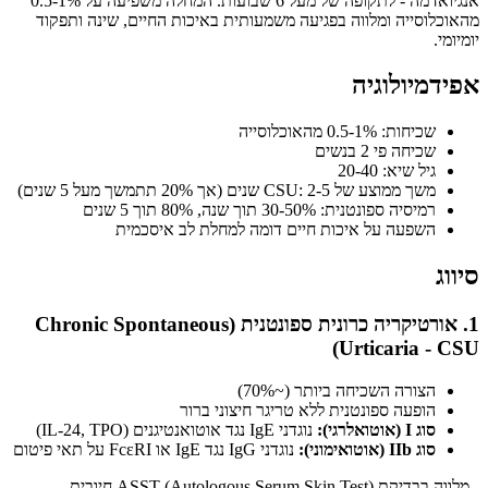
אנגיואדמה - לתקופה של מעל 6 שבועות. המחלה משפיעה על 0.5-1%
מהאוכלוסייה ומלווה בפגיעה משמעותית באיכות החיים, שינה ותפקוד
יומיומי.
אפידמיולוגיה
שכיחות: 0.5-1% מהאוכלוסייה
שכיחה פי 2 בנשים
גיל שיא: 20-40
משך ממוצע של CSU: 2-5 שנים (אך 20% תתמשך מעל 5 שנים)
רמיסיה ספונטנית: 30-50% תוך שנה, 80% תוך 5 שנים
השפעה על איכות חיים דומה למחלת לב איסכמית
סיווג
1. אורטיקריה כרונית ספונטנית (Chronic Spontaneous
Urticaria - CSU)
הצורה השכיחה ביותר (~70%)
הופעה ספונטנית ללא טריגר חיצוני ברור
סוג I (אוטואלרגי):
נוגדני IgE נגד אוטואנטיגנים (IL-24, TPO)
סוג IIb (אוטואימוני):
נוגדני IgG נגד IgE או FcεRI על תאי פיטום
- מלווה בבדיקת ASST (Autologous Serum Skin Test) חיובית