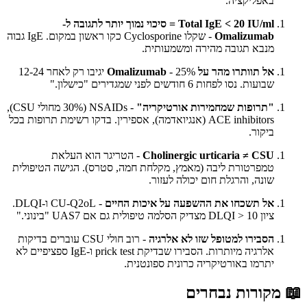
באפליקציה.
Total IgE < 20 IU/ml = סיכוי נמוך יותר לתגובה ל-
Omalizumab
- שקלו Cyclosporine כקו ראשון במקום. IgE גבוה
מנבא תגובה מהירה ומשמעותית.
אל תוותרו מהר על Omalizumab
- 25% יגיבו רק לאחר 12-24
שבועות. נסו לפחות 6 חודשים לפני שמגדירים "כישלון."
"תרופות שמחמירות אורטיקריה"
- NSAIDs (30% מחולי CSU),
ACE inhibitors (אנגיואדמה), אספירין. בדקו רשימת תרופות בכל
ביקור.
Cholinergic urticaria ≠ CSU
- הטריגר הוא העלאת
טמפרטורת ליבה (מאמץ, מקלחת חמה, סטרס). הגישה הטיפולית
שונה, והרגלת חום יכולה לעזור.
אל תשכחו את ההשפעה על איכות החיים
- CU-Q2oL ו-DLQI.
ציון DLQI > 10 מצדיק הסלמה טיפולית גם אם UAS7 "בינוני."
הסבירו למטופל שזו לא אלרגיה
- רוב חולי CSU עוברים בדיקות
אלרגיה מיותרות. הסבירו שבדיקת prick test ו-IgE ספציפיים לא
יתרמו באורטיקריה כרונית ספונטנית.
📖
מקורות נבחרים