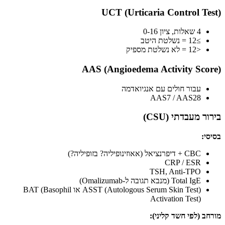
UCT (Urticaria Control Test)
4 שאלות, ציון 0-16
≥12 = נשלטת היטב
<12 = לא נשלטת מספיק
AAS (Angioedema Activity Score)
עבור חולים עם אנגיואדמה
AAS7 / AAS28
בירור מעבדתי (CSU)
בסיסי:
CBC + דיפרנציאל (אאוזינופיליה? בזופיליה?)
CRP / ESR
TSH, Anti-TPO
Total IgE (מנבא תגובה ל-Omalizumab)
ASST (Autologous Serum Skin Test) או BAT (Basophil
Activation Test)
מורחב (לפי חשד קליני):