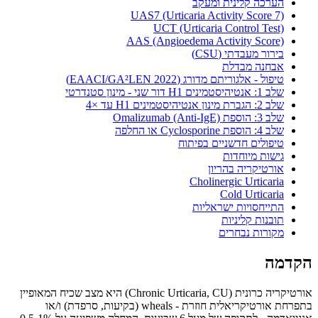
הערכה קלינית ומעקב
UAS7 (Urticaria Activity Score 7)
UCT (Urticaria Control Test)
AAS (Angioedema Activity Score)
בירור מעבדתי (CSU)
אבחנה מבדלת
טיפול - אלגוריתם מדורג (EAACI/GA²LEN 2022)
שלב 1: אנטיהיסטמינים H1 דור שני - מינון סטנדרטי
שלב 2: הגברת מינון אנטיהיסטמינים H1 עד ×4
שלב 3: הוספת Omalizumab (Anti-IgE)
שלב 4: הוספת Cyclosporine או החלפה
טיפולים חדשניים בפיתוח
גישות מיוחדות
אורטיקריה בהריון
Cholinergic Urticaria
Cold Urticaria
התייחסויות ישראליות
תובנות קליניות
מקורות נבחרים
הקדמה
אורטיקריה כרונית (Chronic Urticaria, CU) היא מצב שכיח המאופיין
בתפרחת אורטיקריאלית חוזרת - wheals (בקיעות, סרפדת) ו/או