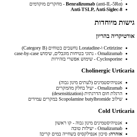
(anti-IL-5Rα) - מחקרים מוקדמים
Benralizumab
Anti-TSLP, Anti-Siglec-8
גישות מיוחדות
אורטיקריה בהריון
Cetirizine ו-Loratadine נחשבים בטוחים (Category B)
Omalizumab - נתוני בטיחות מוגבלים, שימוש case-by-case
Cyclosporine - שימוש אפשרי בזהירות
Cholinergic Urticaria
אנטיהיסטמינים (לעתים מינון גבוה)
Omalizumab - יעיל בחלק מהמקרים
הרגלת חום הדרגתית (desensitization)
שילוב Scopolamine butylbromide במקרים עמידים
Cold Urticaria
אנטיהיסטמינים מינון גבוה - קו ראשון
Omalizumab - יעילות טובה
אזהרה:
סיכון אנפילקסיס בשחייה במים קרים!