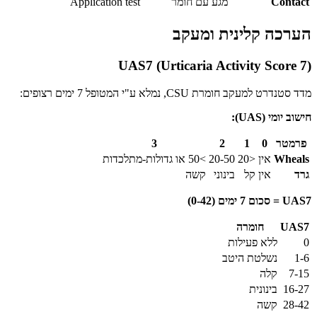
Contact
מגע עם חומר
Application test
הערכה קלינית ומעקב
UAS7 (Urticaria Activity Score 7)
מדד סטנדרט למעקב חומרת CSU, נמלא ע"י המטופל 7 ימים רצופים:
חישוב יומי (UAS):
פרמטר
0
1
2
3
Wheals
אין
<20
20-50
>50 או גדולות-מתלכדות
גרד
אין
קל
בינוני
קשה
UAS7 = סכום 7 ימים (0-42)
UAS7
חומרה
0
ללא פעילות
1-6
נשלטת היטב
7-15
קלה
16-27
בינונית
28-42
קשה