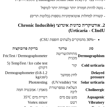
- נוטה להיות חמורה יותר ועמידה יותר לטיפול
- קשורה למחלות אוטואימוניות נוספות (בלוטת תריס)
2. אורטיקריה כרונית אינדוצי (Chronic Inducible
Urticaria - CIndU)
~30% מהמקרים (לעתים חופפת CSU)
סוג
טריגר
בדיקת פרובוקציה
מתיחה/שריטה
FricTest / Dermographometer
Dermographism
מכנית
TempTest / Ice cube test (5
Cold urticaria
קור
דקות)
Dermographometer (0.8-1.2
Delayed
לחץ ממושך
kg/cm²)
pressure
Solar urticaria
אור (UV/visible)
Phototesting
העלאת טמפרטורת
Cholinergic
מאמץ / אמבטיה חמה
ליבה
Aquagenic
מגע עם מים
רטיית מים 35°C
Vibratory
רטט
Vortex mixer