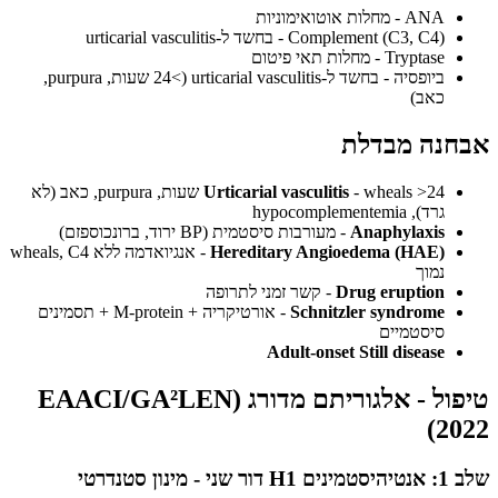
ANA - מחלות אוטואימוניות
Complement (C3, C4) - בחשד ל-urticarial vasculitis
Tryptase - מחלות תאי פיטום
ביופסיה - בחשד ל-urticarial vasculitis (>24 שעות, purpura,
כאב)
אבחנה מבדלת
Urticarial vasculitis
- wheals >24 שעות, purpura, כאב (לא
גרד), hypocomplementemia
Anaphylaxis
- מעורבות סיסטמית (BP ירוד, ברונכוספזם)
Hereditary Angioedema (HAE)
- אנגיואדמה ללא wheals, C4
נמוך
Drug eruption
- קשר זמני לתרופה
Schnitzler syndrome
- אורטיקריה + M-protein + תסמינים
סיסטמיים
Adult-onset Still disease
טיפול - אלגוריתם מדורג (EAACI/GA²LEN
2022)
שלב 1: אנטיהיסטמינים H1 דור שני - מינון סטנדרטי