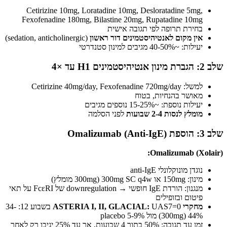
Cetirizine 10mg, Loratadine 10mg, Desloratadine 5mg,
Fexofenadine 180mg, Bilastine 20mg, Rupatadine 10mg
בחירת תרופה לפי תגובה אישית
אין מקום לאנטיהיסטמינים דור ראשון
(sedation, anticholinergic)
יעילות: ~40-50% מגיבים למינון סטנדרטי
שלב 2: הגברת מינון אנטיהיסטמינים H1 עד ×4
למשל: Cetirizine 40mg/day, Fexofenadine 720mg/day
מאושר בהנחיות, בטוח
יעילות נוספת: ~15-25% נוספים מגיבים
מומלץ לנסות 2-4 שבועות
לפני הסלמה
שלב 3: הוספת Omalizumab (Anti-IgE)
Omalizumab (Xolair):
נוגדן מונוקלונלי anti-IgE
מינון: 150mg או 300mg SC q4w (300mg מומלץ)
מנגנון: הורדת IgE חופשי → downregulation של FcεRI על תאי
פיטום ובזופילים
מחקרי ASTERIA I, II, GLACIAL:
UAS7=0 בשבוע 12: 34-
44% (300mg) מול 5-9% placebo
זמן עד תגובה: 50% בתוך 4 שבועות, אך עד 25% יגיבו רק לאחר