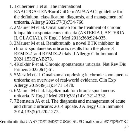
1
Zuberbier T et al. The international
EAACI/GA²LEN/EuroGuiDerm/APAAACI guideline for
the definition, classification, diagnosis, and management of
urticaria. Allergy 2022;77(3):734-766.
2
Maurer M et al. Omalizumab for the treatment of chronic
idiopathic or spontaneous urticaria (ASTERIA I, ASTERIA
II, GLACIAL). N Engl J Med 2013;368:924-935.
3
Maurer M et al. Remibrutinib, a novel BTK inhibitor, in
chronic spontaneous urticaria: results from the phase 3
REMIX-1 and REMIX-2 trials. J Allergy Clin Immunol
2024;153(2):AB273.
4
Kolkhir P et al. Chronic spontaneous urticaria. Nat Rev Dis
Primers 2022;8(1):61.
5
Metz M et al. Omalizumab updosing in chronic spontaneous
urticaria: an overview of real-world evidence. Clin Exp
Allergy 2019;49(11):1471-1478.
6
Maurer M et al. Ligelizumab for chronic spontaneous
urticaria. N Engl J Med 2019;381(14):1321-1332.
7
Bernstein JA et al. The diagnosis and management of acute
and chronic urticaria: 2014 update. J Allergy Clin Immunol
2014;133(5):1270-1277.
#
אורטיקריה
#
Omalizumab
#
CSU
#
אנטיהיסטמינים
#
UAS7
#
Remibrutinib
י.ק