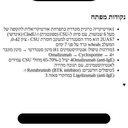
נקודות מפתח
1
אורטיקריה כרונית מוגדרת כתפרחת אורטיקריאלית לתקופה של
מעל 6 שבועות, עם סיווג ל-CSU (ספונטנית) ו-CIndU (אינדוצי)
2
UAS7 הוא מדד הסטנדרט למעקב חומרת CSU - ציון 0-42,
המשלב wheals וגרד על פני 7 ימים
3
מדרגות טיפול: אנטיהיסטמינים H1 מינון סטנדרטי → מינון מוגבר
×4 → Omalizumab → Cyclosporine
4
Omalizumab (anti-IgE) יעיל ב-65-70% מחולי CSU עמידים
לאנטיהיסטמינים, עם תגובה מהירה
5
טיפולים חדשניים: Remibrutinib (BTK inhibitor) ו-
Ligelizumab (anti-IgE) במחקרי פאזה 3