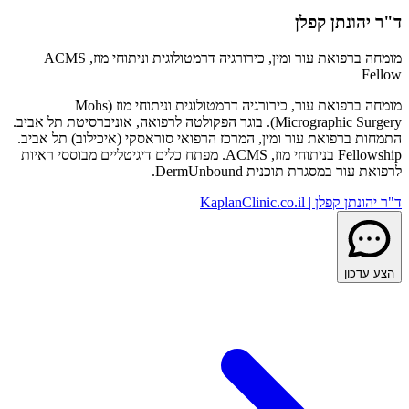
ד"ר יהונתן קפלן
מומחה ברפואת עור ומין, כירורגיה דרמטולוגית וניתוחי מוז, ACMS
Fellow
מומחה ברפואת עור, כירורגיה דרמטולוגית וניתוחי מוז (Mohs
Micrographic Surgery). בוגר הפקולטה לרפואה, אוניברסיטת תל אביב.
התמחות ברפואת עור ומין, המרכז הרפואי סוראסקי (איכילוב) תל אביב.
Fellowship בניתוחי מוז, ACMS. מפתח כלים דיגיטליים מבוססי ראיות
לרפואת עור במסגרת תוכנית DermUnbound.
ד"ר יהונתן קפלן | KaplanClinic.co.il
הצע עדכון