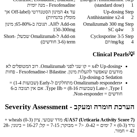
1
(standard dose)
Fexofenadine - מנה יומית
Step
Up-dosing
עד 4x המינון הסטנדרטי (Off-label אך
2
Antihistamine x2-4
מומלץ בהנחיות)
Step
Omalizumab 300 mg
Add-on לAH. תגובה ב-65-80%; מינון
150-300mg
SC q4w
3
Step
Cyclosporine 3-5
Add-on ל-Omalizumab שכשל; Short-
4
mg/kg/יום
term (3-6 חודשים)
Clinical Pearls
💡
•
Up-dosing לx4 = קו שני לפני Omalizumab. רוב המטופלים לא
מודעים שאפשר להעלות מינון. Bilastine ו-Fexofenadine - פחות
Sedation ב-Up-dosing.
•
Omalizumab responders מתחלקים ל-Early (שבועות 1-4) =
Type I, ו-Late (שבועות 8-16) = Type IIb. אם אין תגובה ב-6
חודשים = Non-responder.
הערכת חומרה ומעקב - Severity Assessment
UAS7 (Urticaria Activity Score 7):
מדד שבועי. ציון wheals (0-3) +
גרד (0-3) × 7 ימים = 0-42. <7 = מבוקר; 7-15 = קל; 16-27 = בינוני; 28-
42 = חמור.