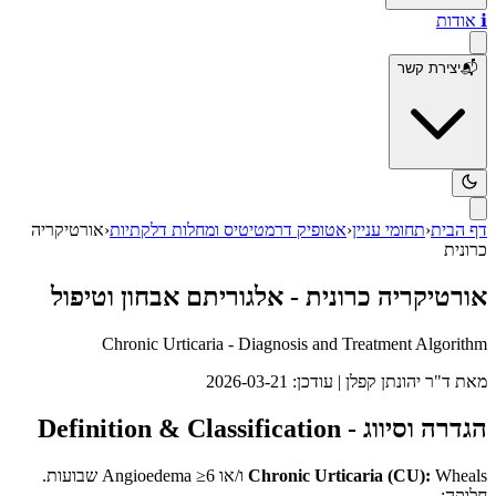
ℹ️
אודות
📬
יצירת קשר
דף הבית
‹
תחומי עניין
‹
אטופיק דרמטיטיס ומחלות דלקתיות
‹
אורטיקריה
כרונית
אורטיקריה כרונית - אלגוריתם אבחון וטיפול
Chronic Urticaria - Diagnosis and Treatment Algorithm
מאת
ד"ר יהונתן קפלן
| עודכן:
2026-03-21
הגדרה וסיווג - Definition & Classification
Chronic Urticaria (CU):
Wheals ו/או Angioedema ≥6 שבועות.
חלוקה: