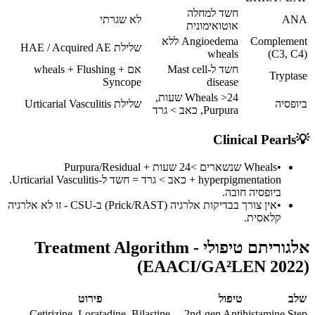
חשד למחלה
ANA
לא שגרתי
אוטואימונית
Complement
Angioedema ללא
שלילת HAE / Acquired AE
wheals
(C3, C4)
חשד ל-Mast cell
אם wheals + Flushing +
Tryptase
Syncope
disease
Wheals >24 שעות,
ביופסיה
שלילת Urticarial Vasculitis
Purpura, כאב > גרד
Clinical Pearls
💡
•
Wheals שנשארים >24 שעות + Purpura/Residual
hyperpigmentation + כאב > גרד = חשד ל-Urticarial Vasculitis.
ביופסיה חובה.
•
אין צורך בבדיקות אלרגיה (Prick/RAST) ב-CSU - זו לא אלרגיה
קלאסית.
אלגוריתם טיפולי - Treatment Algorithm
(EAACI/GA²LEN 2022)
שלב
טיפול
פירוט
Cetirizine, Loratadine, Bilastine,
2nd-gen Antihistamine
Step