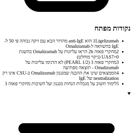
נקודות מפתח
1
Ligelizumab הוא anti-IgE מהדור הבא עם זיקה גבוהה פי 50 ל-
IgE בהשוואה ל-Omalizumab
2
מחקרי פאזה 2b הראו עליונות על Omalizumab בהשגת
UAS7=0 (ניקוי מוחלט)
3
מחקרי פאזה 3 (PEARL 1/2) לא הדגימו עליונות על
Omalizumab - תוצאה מפתיעה
4
הממצאים שינו את ההבנה שמנגנון Omalizumab ב-CSU אינו רק
neutralization של IgE
5
לימוד חשוב על מגבלות הנחות מנגנון ועל חשיבות מחקרי פאזה 3