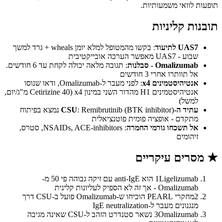
תופעות לוואי משמעותיות.
תובנות קליניות
UAS7 לתיעוד
: בקשו מהמטופל למלא יומן wheals + גרד למשך
שבוע - UAS7 מאפשר הערכה אובייקטיבית
Omalizumab - סבלנות
: תגובה מלאה יכולה לקחת עד 6 חודשים.
אל תוותרו אחרי 3 חודשים
אנטיהיסטמינים x4
: לפני מעבר ל-Omalizumab, ודאו שנוסו
אנטיהיסטמינים H1 מהדור השני במינון x4 (Cetirizine 40 מ"ג/יום,
למשל)
עתיד ה-CSU
: Remibrutinib (BTK inhibitor) נמצא בפיתוח
מתקדם - אופציה פומית פוטנציאלית
אל תשכחו גורמי החמרה
: NSAIDs, ACE-inhibitors, סטרס,
זיהומים
★
מסרים עיקריים
1
Ligelizumab הוא anti-IgE עם זיקה גבוהה פי 50 מ-
Omalizumab - אך זה לא הספיק לעליונות קלינית
2
מחקרי PEARL הוכיחו ש-Omalizumab פועל ב-CSU דרך
מנגנונים מעבר ל-IgE neutralization
3
Omalizumab נשאר סטנדרט הזהב ל-CSU שאינה מגיבה