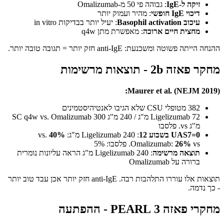
זיקה ל-IgE
: גבוהה פי 50 מ-Omalizumab
דיכוי IgE חופשי
: מהיר ועמוק יותר
עיכוב Basophil activation
: יעיל יותר בבדיקות in vitro
מחצית חיים ארוכה
: מאפשרת מתן q4w
ההנחה הייתה פשוטה ומשכנעת: anti-IgE חזק יותר = תגובה טובה יותר.
מחקר פאזה 2b - תוצאות מרשימות
Maurer et al. (NEJM 2019):
382 מטופלי CSU שלא הגיבו לאנטיהיסטמינים
Ligelizumab 72 מ"ג / 240 מ"ג SC q4w vs. Omalizumab 300
מ"ג vs. פלסבו
UAS7=0 בשבוע 12
: Ligelizumab 240 מ"ג:
40%
vs.
vs. פלסבו: 5%
26%
Omalizumab:
תוצאה מרשימה
: Ligelizumab 240 מ"ג הראה עליונות נומרית
ברורה על Omalizumab
תוצאות אלו עוררו התלהבות רבה. anti-IgE חזק יותר אכן עבד טוב יותר
- כך נדמה.
מחקרי פאזה 3 PEARL - ההפתעה