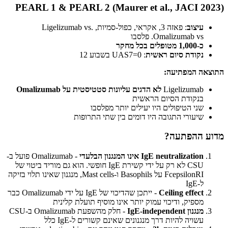
PEARL 1 & PEARL 2 (Maurer et al., JACI 2023)
עיצוב
: פאזה 3, אקראי, כפול-סמיות, Ligelizumab vs.
Omalizumab vs. פלסבו
כ-1,000 מטופלים בכל מחקר
נקודת סיום ראשית
: UAS7=0 בשבוע 12
התוצאה המפתיעה:
Ligelizumab
לא הדגים עליונות סטטיסטית על Omalizumab
בנקודת הסיום הראשית
שני הטיפולים היו יעילים יותר מפלסבו
שיעורי התגובה היו דומים בין שתי התרופות
מדוע ההפתעה?
IgE neutralization אינו המנגנון הבלעדי
- Omalizumab פועל ב-
CSU לא רק על ידי קשירת IgE חופשי. הוא גם מוריד ביטוי של
FcepsilonRI על Basophils ו-Mast cells, מנגנון שאינו תלוי בזיקה
ל-IgE
Ceiling effect
- ייתכן שהדיכוי של IgE על ידי Omalizumab כבר
מספיק, ודיכוי עמוק יותר אינו מוסיף תועלת קלינית
מנגנון IgE-independent
- חלק מהשפעת Omalizumab ב-CSU
עשויה להיות דרך מנגנונים שאינם קשורים ל-IgE כלל