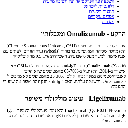
השפעה על הפרקטיקה ועל חשיבה מדעית
רלוונטיות לישראל
תובנות קליניות
מסרים עיקריים
מקורות
הרקע - Omalizumab ומגבלותיו
אורטיקריה כרונית ספונטנית (Chronic Spontaneous Urticaria, CSU)
היא מחלה שכיחה המאופיינת בחבורות (wheals) וגרד חוזרים, לעתים עם
אנגיואדמה, למשך מעל 6 שבועות. השכיחות: 0.5-1% מהאוכלוסייה.
Omalizumab (Xolair), נוגדן anti-IgE, שינה את הטיפול ב-CSU מאז
אישורו ב-2014. הוא יעיל ב-65-70% מהמטופלים שלא הגיבו
לאנטיהיסטמינים במינון גבוה. אולם, 25-30% מהמטופלים לא מגיבים ל-
Omalizumab, והשאלה עלתה: האם anti-IgE חזק יותר ישפר את שיעורי
התגובה?
Ligelizumab - עיצוב מולקולרי משופר
Ligelizumab (QGE031, Novartis) הוא נוגדן מונוקלונלי הומניזד IgG1
anti-IgE מהדור הבא שתוכנן לקשירת IgE באפיניות גבוהה בהרבה מ-
Omalizumab: