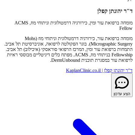
ד"ר יהונתן קפלן
מומחה ברפואת עור ומין, כירורגיה דרמטולוגית וניתוחי מוז, ACMS
Fellow
מומחה ברפואת עור, כירורגיה דרמטולוגית וניתוחי מוז (Mohs
Micrographic Surgery). בוגר הפקולטה לרפואה, אוניברסיטת תל אביב.
התמחות ברפואת עור ומין, המרכז הרפואי סוראסקי (איכילוב) תל אביב.
Fellowship בניתוחי מוז, ACMS. מפתח כלים דיגיטליים מבוססי ראיות
לרפואת עור במסגרת תוכנית DermUnbound.
ד"ר יהונתן קפלן | KaplanClinic.co.il
הצע עדכון