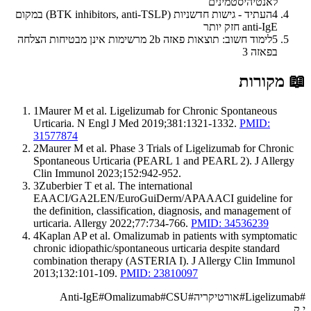
לאנטיהיסטמינים
4
העתיד - גישות חדשניות (BTK inhibitors, anti-TSLP) במקום
anti-IgE חזק יותר
5
לימוד חשוב: תוצאות פאזה 2b מרשימות אינן מבטיחות הצלחה
בפאזה 3
📖
מקורות
1
Maurer M et al. Ligelizumab for Chronic Spontaneous
Urticaria. N Engl J Med 2019;381:1321-1332.
PMID:
31577874
2
Maurer M et al. Phase 3 Trials of Ligelizumab for Chronic
Spontaneous Urticaria (PEARL 1 and PEARL 2). J Allergy
Clin Immunol 2023;152:942-952.
3
Zuberbier T et al. The international
EAACI/GA2LEN/EuroGuiDerm/APAAACI guideline for
the definition, classification, diagnosis, and management of
urticaria. Allergy 2022;77:734-766.
PMID: 34536239
4
Kaplan AP et al. Omalizumab in patients with symptomatic
chronic idiopathic/spontaneous urticaria despite standard
combination therapy (ASTERIA I). J Allergy Clin Immunol
2013;132:101-109.
PMID: 23810097
#
Ligelizumab
#
אורטיקריה
#
CSU
#
Omalizumab
#
Anti-IgE
י.ק