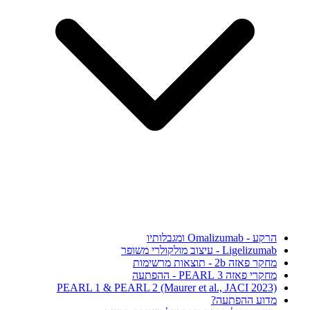
הרקע - Omalizumab ומגבלותיו
Ligelizumab - עיצוב מולקולרי משופר
מחקר פאזה 2b - תוצאות מרשימות
מחקרי פאזה 3 PEARL - ההפתעה
PEARL 1 & PEARL 2 (Maurer et al., JACI 2023)
מדוע ההפתעה?