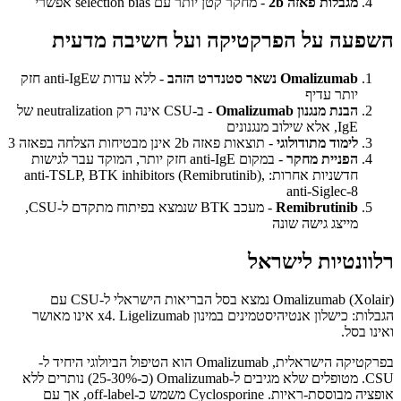
מגבלות פאזה 2b
- מחקר קטן יותר עם selection bias אפשרי
השפעה על הפרקטיקה ועל חשיבה מדעית
Omalizumab נשאר סטנדרט הזהב
- ללא עדות שanti-IgE חזק
יותר עדיף
הבנת מנגנון Omalizumab
- ב-CSU אינה רק neutralization של
IgE, אלא שילוב מנגנונים
לימוד מתודולוגי
- תוצאות פאזה 2b אינן מבטיחות הצלחה בפאזה 3
הפניית מחקר
- במקום anti-IgE חזק יותר, המוקד עבר לגישות
חדשניות אחרות: anti-TSLP, BTK inhibitors (Remibrutinib),
anti-Siglec-8
Remibrutinib
- מעכב BTK שנמצא בפיתוח מתקדם ל-CSU,
מייצג גישה שונה
רלוונטיות לישראל
Omalizumab (Xolair) נמצא בסל הבריאות הישראלי ל-CSU עם
הגבלות: כישלון אנטיהיסטמינים במינון x4. Ligelizumab אינו מאושר
ואינו בסל.
בפרקטיקה הישראלית, Omalizumab הוא הטיפול הביולוגי היחיד ל-
CSU. מטופלים שלא מגיבים ל-Omalizumab (כ-25-30%) נותרים ללא
אופציה מבוססת-ראיות. Cyclosporine משמש כ-off-label, אך עם