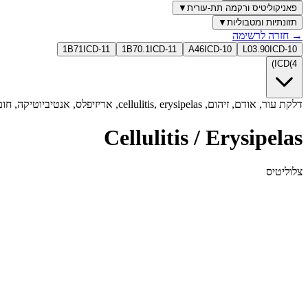
פאניקוליטיס ורקמה תת-עורית
▼
תזונתיות ומטבוליות
▼
→
חזרה לרשימה
1B71
ICD-11
1B70.1
ICD-11
A46
ICD-10
L03.90
ICD-10
)
ICD
(
4
דלקת עור, אודם, זיהום, cellulitis, erysipelas, אריזיפלס, אנטיביוטיקה, חום, נפיחות, כאב, streptococcus
Cellulitis / Erysipelas
צלוליטיס