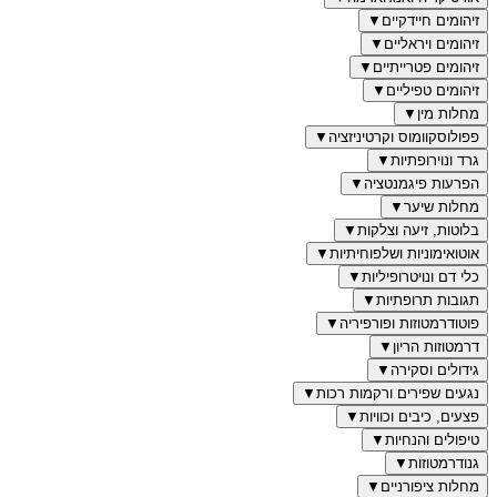
זיהומים חיידקיים
▼
זיהומים ויראליים
▼
זיהומים פטרייתיים
▼
זיהומים טפיליים
▼
מחלות מין
▼
פפולוסקוומוס וקרטיניזציה
▼
גרד ונוירופתיות
▼
הפרעות פיגמנטציה
▼
מחלות שיער
▼
בלוטות, זיעה וצלקות
▼
אוטואימוניות ושלפוחיתיות
▼
כלי דם ונויטרופיליות
▼
תגובות תרופתיות
▼
פוטודרמטוזות ופורפיריה
▼
דרמטוזות הריון
▼
גידולים וסקירה
▼
נגעים שפירים ורקמות רכות
▼
פצעים, כיבים וכוויות
▼
טיפולים והנחיות
▼
גנודרמטוזות
▼
מחלות ציפורניים
▼