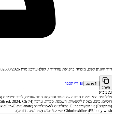
ד"ר יהונתן קפלן, מומחה ברפואת עור
ד"ר י. קפלן
·
עודכן: מרץ 2026
03/2026
📄
דף הסבר
💊
מרשם
העתק
📖
מבוא
Chlorhexidine 4% body wash יומי ל-5 ימים (לזיהומים חוזרים).