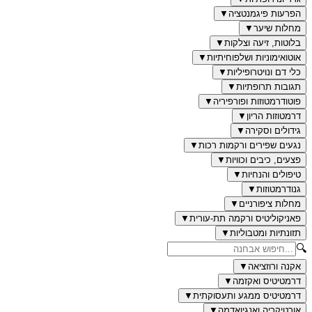
הפרעות פיגמנטציה
▼
מחלות שיער
▼
בלוטות, זיעה וצלקות
▼
אוטואימוניות ושלפוחיתיות
▼
כלי דם ונויטרופיליות
▼
תגובות תרופתיות
▼
פוטודרמטוזות ופורפיריה
▼
דרמטוזות הריון
▼
גידולים וסקירה
▼
נגעים שפירים ורקמות רכות
▼
פצעים, כיבים וכוויות
▼
טיפולים והנחיות
▼
גנודרמטוזות
▼
מחלות ציפורניים
▼
פאניקוליטיס ורקמה תת-עורית
▼
תזונתיות ומטבוליות
▼
🔍
אקנה ורוזציאה
▼
דרמטיטיס ואקזמה
▼
דרמטיטיס ממגע ותעסוקתית
▼
אורטיקריה ואנגיואדמה
▼