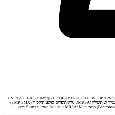
ב חיידקית (Group A Streptococcus, Staphylococcus aureus). אריזיפלס מערבת דרמיס שטחי יותר עם גבולות מוגדרים. גורמי סיכון: שער כניסה (פצע, טינאת
רגליים, כיב), בצקת לימפטית, השמנה, סכרת. עדכון (Bolognia 5th ed, 2024, Ch 74): צלוליטיס מוגלתית/אבסס: דרושה כיסוי סטפילוקוקוס אאוראוס עמיד למתיצילין (MRSA): טרימתופרים-סולפמתוקסזול (TMP-SMX)
(Resprim) או Clindamycin. צלוליטיס לא-מוגלתית: Beta-lactam (Cephalexin, Amoxicillin-Clavulanate) ללא צורך בכיסוי MRSA. דקולוניזציה של MRSA: Mupirocin (Bactroban) אינטרנזלי פעמיים ביום 5 ימים +