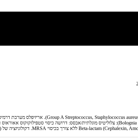
צלוליטיס היא דלקת חריפה של העור והרקמה התת-עורית, לרו