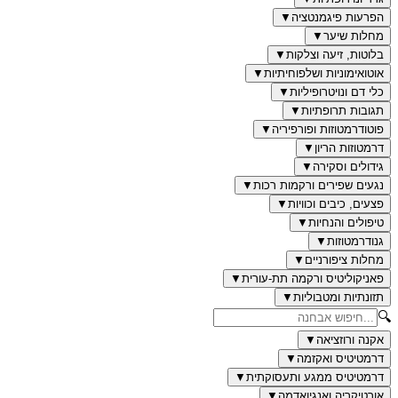
הפרעות פיגמנטציה
▼
מחלות שיער
▼
בלוטות, זיעה וצלקות
▼
אוטואימוניות ושלפוחיתיות
▼
כלי דם ונויטרופיליות
▼
תגובות תרופתיות
▼
פוטודרמטוזות ופורפיריה
▼
דרמטוזות הריון
▼
גידולים וסקירה
▼
נגעים שפירים ורקמות רכות
▼
פצעים, כיבים וכוויות
▼
טיפולים והנחיות
▼
גנודרמטוזות
▼
מחלות ציפורניים
▼
פאניקוליטיס ורקמה תת-עורית
▼
תזונתיות ומטבוליות
▼
🔍
אקנה ורוזציאה
▼
דרמטיטיס ואקזמה
▼
דרמטיטיס ממגע ותעסוקתית
▼
אורטיקריה ואנגיואדמה
▼