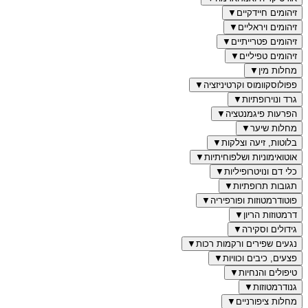
זיהומים חיידקיים
▼
זיהומים ויראליים
▼
זיהומים פטרייתיים
▼
זיהומים טפיליים
▼
מחלות מין
▼
פפולוסקוומוס וקרטיניזציה
▼
גרד ונוירופתיות
▼
הפרעות פיגמנטציה
▼
מחלות שיער
▼
בלוטות, זיעה וצלקות
▼
אוטואימוניות ושלפוחיתיות
▼
כלי דם ונויטרופיליות
▼
תגובות תרופתיות
▼
פוטודרמטוזות ופורפיריה
▼
דרמטוזות הריון
▼
גידולים וסקירה
▼
נגעים שפירים ורקמות רכות
▼
פצעים, כיבים וכוויות
▼
טיפולים והנחיות
▼
גנודרמטוזות
▼
מחלות ציפורניים
▼