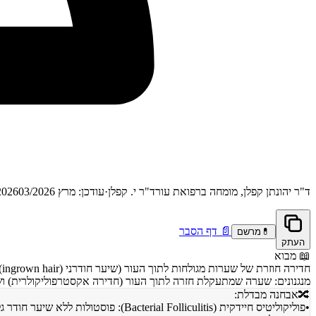
ד"ר יהונתן קפלן, מומחה ברפואת עור
ד"ר י. קפלן
·
עודכן: מרץ 2026
03/2026
📄
דף הסבר
💊
מרשם
העתק
📖
מבוא
מנגנונים: שערה שמתעקלת חזרה לתוך העור (חדירה אקסטרפוליקולרית) וש
🔀
אבחנה מבדלת:
•
פוליקוליטיס חיידקית (Bacterial Folliculitis): פוסטולות ללא שיער חודר גלוי, תרבית חיידקית חיובית, תגובה מהירה לאנטיביוטיקה