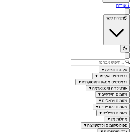
ℹ️
אודות
📬
יצירת קשר
🔍
אקנה ורוזציאה
▼
דרמטיטיס ואקזמה
▼
דרמטיטיס ממגע ותעסוקתית
▼
אורטיקריה ואנגיואדמה
▼
זיהומים חיידקיים
▼
זיהומים ויראליים
▼
זיהומים פטרייתיים
▼
זיהומים טפיליים
▼
מחלות מין
▼
פפולוסקוומוס וקרטיניזציה
▼
גרד ונוירופתיות
▼