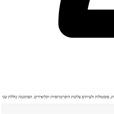
ך העור (שיער חודרני (ingrown hair)). שכיח במיוחד באוכלוסיות עם שיער מתולתל (סוגי שיער 3-4). גורם לפפולות, פוסטולות ולעיתים צלקות היפרטרופיות וקלואידים. הפתוגנזה כוללת שני