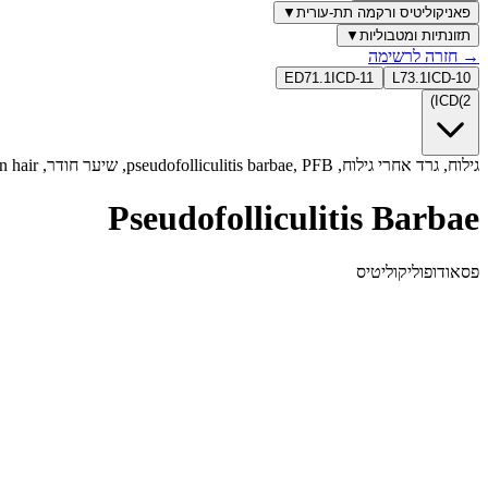
פאניקוליטיס ורקמה תת-עורית
▼
תזונתיות ומטבוליות
▼
→
חזרה לרשימה
ED71.1
ICD-11
L73.1
ICD-10
)
ICD
(
2
גילוח, גרד אחרי גילוח, pseudofolliculitis barbae, PFB, שיער חודר, ingrown hair, זקן, פפולות, פוסטולות, razor bumps
Pseudofolliculitis Barbae
פסאודופוליקוליטיס