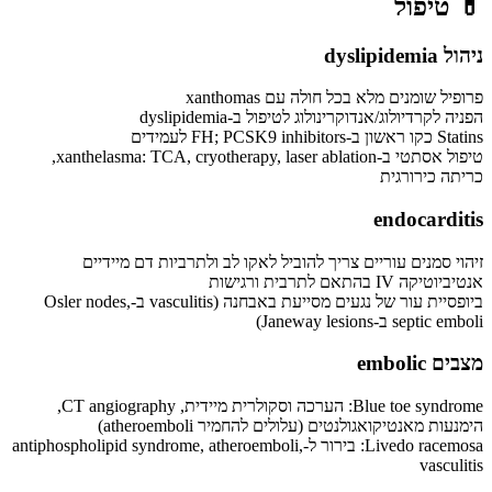
💊
טיפול
ניהול dyslipidemia
פרופיל שומנים מלא בכל חולה עם xanthomas
הפניה לקרדיולוג/אנדוקרינולוג לטיפול ב-dyslipidemia
Statins כקו ראשון ב-FH; PCSK9 inhibitors לעמידים
טיפול אסתטי ב-xanthelasma: TCA, cryotherapy, laser ablation,
כריתה כירורגית
endocarditis
זיהוי סמנים עוריים צריך להוביל לאקו לב ולתרביות דם מיידיים
אנטיביוטיקה IV בהתאם לתרבית ורגישות
ביופסיית עור של נגעים מסייעת באבחנה (vasculitis ב-Osler nodes,
septic emboli ב-Janeway lesions)
מצבים embolic
Blue toe syndrome: הערכה וסקולרית מיידית, CT angiography,
הימנעות מאנטיקואגולנטים (עלולים להחמיר atheroemboli)
Livedo racemosa: בירור ל-antiphospholipid syndrome, atheroemboli,
vasculitis