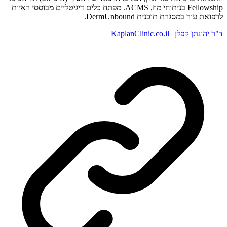
Fellowship בניתוחי מוז, ACMS. מפתח כלים דיגיטליים מבוססי ראיות
לרפואת עור במסגרת תוכנית DermUnbound.
ד"ר יהונתן קפלן | KaplanClinic.co.il