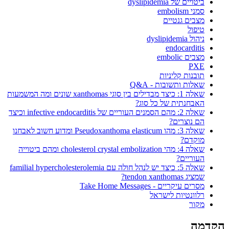
ביטויים של dyslipidemia
סמני embolism
מצבים גנטיים
טיפול
ניהול dyslipidemia
endocarditis
מצבים embolic
PXE
תובנות קליניות
שאלות ותשובות - Q&A
שאלה 1: כיצד מבדילים בין סוגי xanthomas שונים ומה המשמעות
האבחנתית של כל סוג?
שאלה 2: מהם הסמנים העוריים של infective endocarditis וכיצד
הם נוצרים?
שאלה 3: מהו Pseudoxanthoma elasticum ומדוע חשוב לאבחנו
מוקדם?
שאלה 4: מהי cholesterol crystal embolization ומהם ביטוייה
העוריים?
שאלה 5: כיצד יש לנהל חולה עם familial hypercholesterolemia
שמציג tendon xanthomas?
מסרים עיקריים - Take Home Messages
רלוונטיות לישראל
מקור
הקדמה