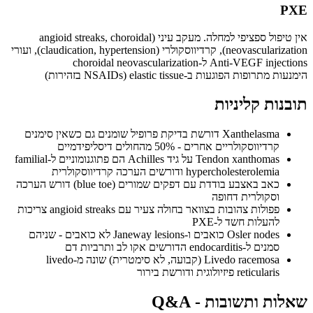
PXE
אין טיפול ספציפי למחלה. מעקב עיני (angioid streaks, choroidal
neovascularization), קרדיווסקולרי (claudication, hypertension), ועורי
Anti-VEGF injections ל-choroidal neovascularization
הימנעות מתרופות הפוגעות ב-elastic tissue (NSAIDs בזהירות)
תובנות קליניות
Xanthelasma דורשת בדיקת פרופיל שומנים גם כשאין סימנים
קרדיווסקולריים אחרים - 50% מהחולים דיסליפידמיים
Tendon xanthomas על גיד Achilles הם פתוגנומוניים ל-familial
hypercholesterolemia ודורשים הערכה קרדיווסקולרית
כאב באצבע בודדת עם דפקים שמורים (blue toe) דורש הערכה
וסקולרית דחופה
פפולות צהובות בצוואר בחולה צעיר עם angioid streaks צריכות
להעלות חשד ל-PXE
Osler nodes כואבים ו-Janeway lesions לא כואבים - שניהם
סמנים ל-endocarditis הדורשים אקו לב ותרביות דם
Livedo racemosa (קבועה, לא סימטרית) שונה מ-livedo
reticularis פיזיולוגית ודורשת בירור
שאלות ותשובות - Q&A