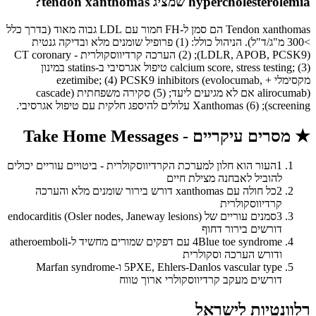
hypercholesterolemia שמציג tendon xanthomas?
Tendon xanthomas הם סמן ל-FH חמור עם LDL גבוה מאוד (בדרך כלל
>300 מ"ג/ד"ל). הניהול כולל: (1) פרופיל שומנים מלא ובדיקה גנטית
(LDLR, APOB, PCSK9); (2) הערכה קרדיווסקולרית - CT coronary
calcium score, stress testing; (3) טיפול אגרסיבי ב-statins במינון
מקסימלי + ezetimibe; (4) PCSK9 inhibitors (evolocumab,
alirocumab) אם לא מגיעים ליעד; (5) סקירה משפחתית (cascade
screening); (6) Xanthomas עלולים להיספג חלקית עם טיפול אגרסיבי.
★
מסרים עיקריים - Take Home Messages
1
העור הוא חלון למערכת הקרדיווסקולרית - ביטויים עוריים יכולים
להוביל לאבחנה מצילת חיים
2
כל חולה עם xanthomas דורש בירור שומנים מלא והערכה
קרדיווסקולרית
3
סמנים עוריים של endocarditis (Osler nodes, Janeway lesions)
דורשים בירור דחוף
4
Blue toe syndrome עם דפקים שמורים מחשיד ל-atheroemboli
ודורש הערכה וסקולרית
5
PXE, Ehlers-Danlos vascular type ו-Marfan syndrome
דורשים מעקב קרדיווסקולרי ארוך טווח
רלוונטיות לישראל