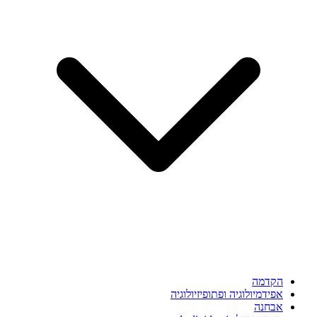
הקדמה
אפידמיולוגיה ופתופיזיולוגיה
אבחנה