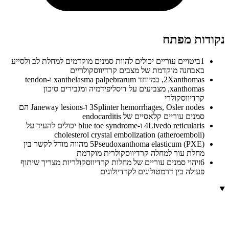
נקודות מפתח
1
ביטויים עוריים יכולים להוות סמנים מוקדמים למחלת לב ולסייע
באבחנה מוקדמת של מצבים קרדיווסקולריים
2
Xanthomas, במיוחד xanthelasma palpebrarum ו-tendon
xanthomas, מצביעים על דיסליפידמיה ומגבירים סיכון
קרדיווסקולרי
3
Splinter hemorrhages, Osler nodes ו-Janeway lesions הם
סמנים עוריים קלאסיים של endocarditis
4
Livedo reticularis ו-blue toe syndrome יכולים להעיד על
cholesterol crystal embolization (atheroemboli)
5
Pseudoxanthoma elasticum (PXE) מהווה מודל לקשר בין
מחלת עור למחלה קרדיווסקולרית מוקדמת
6
זיהוי סמנים עוריים של מחלות קרדיווסקולריות מצריך שיתוף
פעולה בין דרמטולוגים לקרדיולוגים