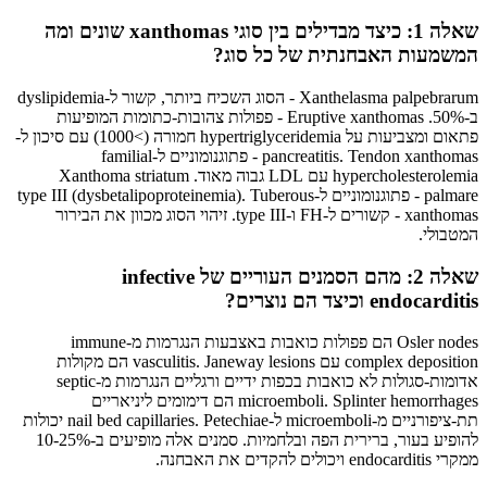
שאלה 1: כיצד מבדילים בין סוגי xanthomas שונים ומה
המשמעות האבחנתית של כל סוג?
Xanthelasma palpebrarum - הסוג השכיח ביותר, קשור ל-dyslipidemia
ב-50%. Eruptive xanthomas - פפולות צהובות-כתומות המופיעות
פתאום ומצביעות על hypertriglyceridemia חמורה (>1000) עם סיכון ל-
pancreatitis. Tendon xanthomas - פתוגנומוניים ל-familial
hypercholesterolemia עם LDL גבוה מאוד. Xanthoma striatum
palmare - פתוגנומוניים ל-type III (dysbetalipoproteinemia). Tuberous
xanthomas - קשורים ל-FH ו-type III. זיהוי הסוג מכוון את הבירור
המטבולי.
שאלה 2: מהם הסמנים העוריים של infective
endocarditis וכיצד הם נוצרים?
Osler nodes הם פפולות כואבות באצבעות הנגרמות מ-immune
complex deposition עם vasculitis. Janeway lesions הם מקולות
אדומות-סגולות לא כואבות בכפות ידיים ורגליים הנגרמות מ-septic
microemboli. Splinter hemorrhages הם דימומים ליניאריים
תת-ציפורניים מ-microemboli ל-nail bed capillaries. Petechiae יכולות
להופיע בעור, ברירית הפה ובלחמיות. סמנים אלה מופיעים ב-10-25%
ממקרי endocarditis ויכולים להקדים את האבחנה.