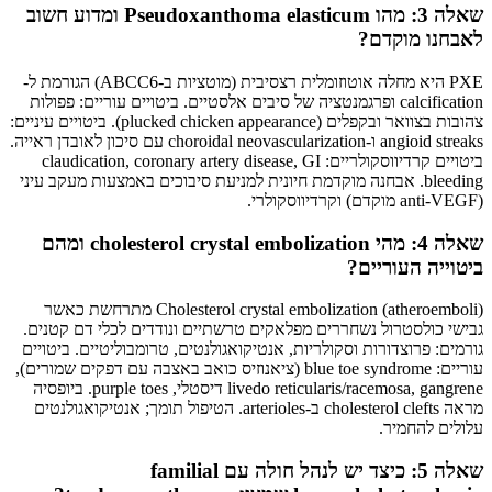
שאלה 3: מהו Pseudoxanthoma elasticum ומדוע חשוב
לאבחנו מוקדם?
PXE היא מחלה אוטוזומלית רצסיבית (מוטציות ב-ABCC6) הגורמת ל-
calcification ופרגמנטציה של סיבים אלסטיים. ביטויים עוריים: פפולות
צהובות בצוואר ובקפלים (plucked chicken appearance). ביטויים עיניים:
angioid streaks ו-choroidal neovascularization עם סיכון לאובדן ראייה.
ביטויים קרדיווסקולריים: claudication, coronary artery disease, GI
bleeding. אבחנה מוקדמת חיונית למניעת סיבוכים באמצעות מעקב עיני
(anti-VEGF מוקדם) וקרדיווסקולרי.
שאלה 4: מהי cholesterol crystal embolization ומהם
ביטוייה העוריים?
Cholesterol crystal embolization (atheroemboli) מתרחשת כאשר
גבישי כולסטרול נשחררים מפלאקים טרשתיים ונודדים לכלי דם קטנים.
גורמים: פרוצדורות וסקולריות, אנטיקואגולנטים, טרומבוליטיים. ביטויים
עוריים: blue toe syndrome (ציאנוזיס כואב באצבה עם דפקים שמורים),
livedo reticularis/racemosa, gangrene דיסטלי, purple toes. ביופסיה
מראה cholesterol clefts ב-arterioles. הטיפול תומך; אנטיקואגולנטים
עלולים להחמיר.
שאלה 5: כיצד יש לנהל חולה עם familial