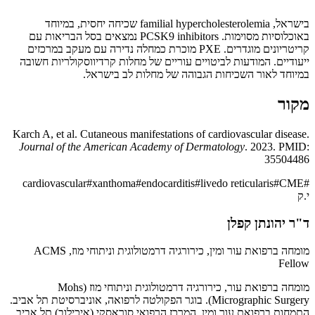
בישראל, familial hypercholesterolemia שכיחה יחסית, במיוחד
באוכלוסיות מסוימות. PCSK9 inhibitors נמצאים בסל הבריאות עם
קריטריונים מוגדרים. PXE מוכרת כמחלה נדירה עם מעקב במרכזים
ייעודיים. המודעות לביטויים עוריים של מחלות קרדיווסקולריות חשובה
במיוחד לאור השכיחות הגבוהה של מחלות לב בישראל.
מקור
Karch A, et al. Cutaneous manifestations of cardiovascular disease.
Journal of the American Academy of Dermatology
. 2023. PMID:
35504486
cardiovascular
#
xanthoma
#
endocarditis
#
livedo reticularis
#
CME
#
י.ק
ד"ר יהונתן קפלן
מומחה ברפואת עור ומין, כירורגיה דרמטולוגית וניתוחי מוז, ACMS
Fellow
מומחה ברפואת עור, כירורגיה דרמטולוגית וניתוחי מוז (Mohs
Micrographic Surgery). בוגר הפקולטה לרפואה, אוניברסיטת תל אביב.
התמחות ברפואת עור ומין, המרכז הרפואי סוראסקי (איכילוב) תל אביב.