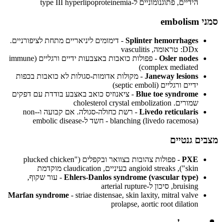
הידיים, פתוגנומוניים ל-type III hyperlipoproteinemia
סמני embolism
Splinter hemorrhages
- דימומים ליניאריים מתחת לציפורניים.
DDx: טראומה, vasculitis
Osler nodes
- פפולות כואבות באצבעות ידיים ורגליים (immune
complex mediated)
Janeway lesions
- מקולות אדומות-סגולות לא כואבות בכפות
ידיים ורגליים (septic emboli)
Blue toe syndrome
- ציאנוזיס כואב באצבע בודדת עם דפקים
שמורים. cholesterol crystal embolization
Livedo reticularis
- רשת כחולה-סגולה. אם קבועה ו-non-
blanching (livedo racemosa) - חשד ל-embolic disease
מצבים גנטיים
PXE
- פפולות צהובות בצוואר ובקפלים ("plucked chicken
skin"), angioid streaks בעיניים, claudication מוקדמת
Ehlers-Danlos syndrome (vascular type)
- עור שקוף,
bruising, סיכון ל-arterial rupture
Marfan syndrome
- striae distensae, skin laxity, mitral valve
prolapse, aortic root dilation