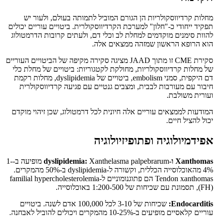
מחלות קרדיווסקולריות הן הגורם המוביל לתמותה בעולם, ולעור יש
תפקיד ייחודי כ-"חלון" למערכת הקרדיווסקולרית. ביטויים עוריים יכולים
להוות סימנים מוקדמים למחלת לב וכלי דם, ולעתים קרובות הדרמטולוג
הוא הרופא הראשון שמזהה ממצאים אלה.
סקירת CME זו מתוך JAAD מציגה סקירה מקיפה של הביטויים העוריים
של מחלות קרדיווסקולריות, מחולקת לקטגוריות: ביטויים של מחלת כלי
דם היקפית, סמני embolism, ביטויים של dyslipidemia, מחלות רקמת
חיבור עם מעורבות לבבית, ומצבים גנטיים עם פגיעה קרדיווסקולרית
ועורית משולבת.
המודעות לממצאים עוריים אלה חיונית לכל דרמטולוג, שכן זיהוי מוקדם
יכול להציל חיים.
אפידמיולוגיה ופתופיזיולוגיה
Xanthomas ו-dyslipidemia:
Xanthelasma palpebrarum מופיעה ב-1-
4% מהאוכלוסייה הכללית, וקשורה ל-dyslipidemia ב-50% מהמקרים.
Tendon xanthomas הם פתוגנומוניים ל-familial hypercholesterolemia
(FH), תסמונת עם שכיחות של 1:200-500 באוכלוסייה.
Endocarditis:
שכיחות של 3-10 לכל 100,000 אדם לשנה. ביטויים
עוריים קלאסיים מופיעים ב-10-25% מהמקרים ויכולים להוביל לאבחנה.