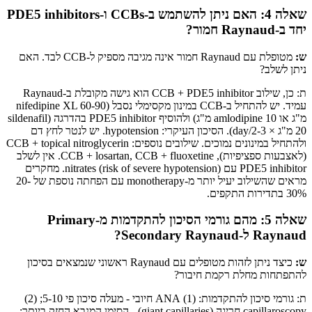
שאלה 4: האם ניתן להשתמש ב-CCBs ו-PDE5 inhibitors
יחד ב-Raynaud חמור?
ש:
מטופלת עם Raynaud חמור אינה מגיבה מספיק ל-CCB לבד. האם
ניתן לשלב?
ת: כן, שילוב CCB + PDE5 inhibitor הוא גישה מקובלת ב-Raynaud
עמיד. יש להתחיל ב-CCB במינון מקסימלי נסבל (nifedipine XL 60-90
מ"ג או amlodipine 10 מ"ג) ולהוסיף PDE5 inhibitor בהדרגה (sildenafil
20 מ"ג × 2-3/day). הסיכון העיקרי: hypotension. יש לנטר לחץ דם
ולהתחיל במינונים נמוכים. שילובים נוספים: CCB + topical nitroglycerin
(לאצבעות ספציפיות), CCB + losartan, CCB + fluoxetine. אין לשלב
PDE5 inhibitor עם nitrates (risk of severe hypotension). מחקרים
מראים שהשילוב יעיל יותר מ-monotherapy עם הפחתה נוספת של 20-
30% בתדירות התקפים.
שאלה 5: מהם גורמי הסיכון להתקדמות מ-Primary
Raynaud ל-Secondary Raynaud?
ש:
כיצד ניתן לזהות מטופלים עם Raynaud ראשוני שנמצאים בסיכון
להתפתחות מחלת רקמת חיבור?
ת: גורמי סיכון להתקדמות: (1) ANA חיובי - מעלה סיכון פי 5-10; (2)
capillaroscopy חריגה (giant capillaries) - הסימן המנבא החזק ביותר;