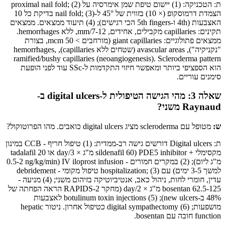
ת: הטכניקה: (1) יישום טיפת שמן אימרסיה על proximal nail fold; (2)
הצמדת דרמוסקופ (× 10) בזווית של 45° ל-nail fold; (3) בדיקת כל 10
האצבעות (4th ו-5th fingers הכי רגישים); (4) תיעוד ממצאים. ממצאים
תקינים: capillaries מקבילים, אחידים, 7-12/mm, ללא hemorrhages.
ממצאים פתולוגיים: giant capillaries (מורחבים > 50 mcm, בצורת
"נקניקיה"), avascular areas (שטחים ללא capillaries), hemorrhages,
ramified/bushy capillaries (neoangiogenesis). Scleroderma pattern
הוא הספציפי ביותר ומאפשר חיזוי התקדמות ל-SSc עוד לפני הופעת
סימנים עוריים.
שאלה 3: מהי הגישה הטיפולית ל-digital ulcers ב-
Raynaud משני?
ש:
מטופל עם scleroderma מציג digital ulcers כואבים. מהו הפרוטוקול?
ת: Digital ulcers דורשים גישה רב-ממדית: (1) טיפול חריף - CCB במינון
מקסימלי + PDE5 inhibitor (sildenafil 60 מ"ג × 3/day או tadalafil 20
מ"ג ליום); (2) במקרים חמורים - IV iloprost infusion (0.5-2 ng/kg/min
למשך 3-5 ימים) עם hospitalization; (3) טיפול מקומי - debridement
עדין, חומרי לחות, ניהול כאב, אנטיביוטיקה בזיהום משני; (4) מניעה -
bosentan 62.5-125 מ"ג × 2/day (מחקר RAPIDS-2 הראה הפחתה של
48% ב-new ulcers); (5) botulinum toxin injections לאצבעות
מושפעות; (6) digital sympathectomy כטיפול אחרון. ניטור hepatic
function חובה עם bosentan.