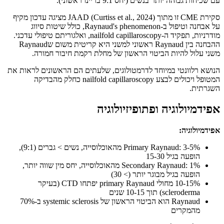
עם שכיחות גבוהה יותר בנשים (יחס 9:1 בריינו ראשוני).
סקירת CME זו מתוך JAAD (Curtiss et al., 2024) מציגה עדכון מקיף
על אבחנה וטיפול ב-Raynaud's phenomenon, כולל שיטות סיווג
מודרניות, תפקיד ה-nailfold capillaroscopy, ואלגוריתם טיפולי עדכני.
ההבחנה בין Raynaud ראשוני למשני היא קריטית משום שRaynaud
משני עלול להיות הביטוי הראשון של מחלת רקמת חיבור חמורה.
הנושא רלוונטי במיוחד לדרמטולוגים, שלעתים הם הראשונים לראות את
המטופל ויכולים לבצע nailfold capillaroscopy כחלק מהבדיקה
השגרתית.
אפידמיולוגיה ופתופיזיולוגיה
אפידמיולוגיה:
Primary Raynaud: 3-5% מהאוכלוסייה, נשים > גברים (9:1),
הופעה בגיל 15-30
Secondary Raynaud: 1% מהאוכלוסייה, יחס מין שווה יותר,
הופעה בגיל מבוגר יותר (> 30)
10-15% מחולי primary Raynaud יפתחו CTD (בעיקר
scleroderma) תוך 10-15 שנים
Raynaud הוא הביטוי הראשון של systemic sclerosis ב-70%
מהמקרים