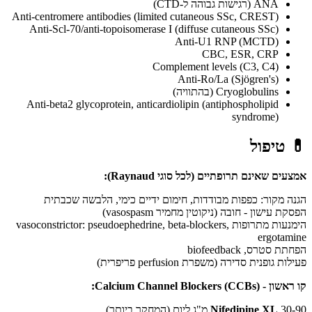
ANA (רגישות גבוהה ל-CTD)
Anti-centromere antibodies (limited cutaneous SSc, CREST)
Anti-Scl-70/anti-topoisomerase I (diffuse cutaneous SSc)
Anti-U1 RNP (MCTD)
CBC, ESR, CRP
Complement levels (C3, C4)
Anti-Ro/La (Sjögren's)
Cryoglobulins (בהתוויה)
Anti-beta2 glycoprotein, anticardiolipin (antiphospholipid
syndrome)
💊
טיפול
אמצעים שאינם תרופתיים (לכל סוגי Raynaud):
הגנה מקור: כפפות מבודדות, חימום ידיים כימי, הלבשה שכבתית
הפסקת עישון - חובה (ניקוטין מחמיר vasospasm)
הימנעות מתרופות vasoconstrictor: pseudoephedrine, beta-blockers,
ergotamine
הפחתת סטרס, biofeedback
פעילות גופנית סדירה (משפרת perfusion פריפרית)
קו ראשון - Calcium Channel Blockers (CCBs):
30-90 מ"ג ליום (המחקר ביותר)
Nifedipine XL