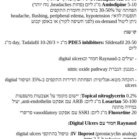
5-10 מ"ג ליום (פחות headaches, נוח יותר)
Amlodipine
הפחתה של 30-50% בתדירות וחומרת התקפים
תופעות לוואי: headache, flushing, peripheral edema, hypotension
ניתן ליטול on-demand (לפני חשיפה לקור) או באופן קבוע
קו שני:
PDE5 inhibitors:
Sildenafil 20-50 מ"ג × 3/day, Tadalafil 10-20 מ"ג
ליום
- יעילים ב-Raynaud חמור ובdigital ulcers
- מנגנון: הגברת nitric oxide pathway
- הוכחה מטא-אנליטית: הפחתת תדירות התקפים ב-35% ושיפור digital
ulcers
0.2%: יישום מקומי על אצבעות מושפעות
Topical nitroglycerin
Losartan
50-100 מ"ג ליום: ARB עם אפקט anti-endothelin, יעיל
במידה מתונה
20 מ"ג ליום: SSRI עם אפקט vasodilatory פריפרי
Fluoxetine
Raynaud חמור עם Digital Ulcers:
IV Iloprost
(prostacyclin analog): טיפול בהתקפי digital ulcers