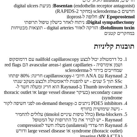
חריפים, infusion ל-3-5 ימים
Bosentan
(endothelin receptor antagonist): מניעת digital ulcers
חדשים ב-scleroderma (מחקר RAPIDS-2)
IV Epoprostenol:
חלופה ל-iloprost
Digital sympathectomy:
ניתוח לאחר כישלון טיפול תרופתי
Botulinum toxin:
הזרקה לאזור digital arteries - תוצאות מבטיחות
במחקרים קטנים
תובנות קליניות
כל דרמטולוג יכול לבצע nailfold capillaroscopy עם דרמוסקופ
ושמן אימרסיה - giant capillaries ו-avascular areas הם red flags
שמחייבים בירור ל-scleroderma
Raynaud עם ANA חיובי ו-capillaroscopy חריגה: 80% יפתחו
SSc תוך 5 שנים - יש להפנות לראומטולוג ולבצע מעקב שנתי
Thumb involvement ב-Raynaud הוא חריג ומעלה חשד ל-
secondary cause (בעיקר large vessel disease או thoracic outlet
syndrome)
PDE5 inhibitors ניתנים כ-on-demand therapy לפני חשיפה לקור
- גישה שימושית בחורף
Beta-blockers (כולל טיפות עיניים timolol) עלולים להחמיר
Raynaud - יש לברר את כל התרופות של המטופל
Raynaud חד-צדדי (unilateral) מעלה חשד לcompression
syndrome (thoracic outlet) או large vessel disease ודורש
imaging (MRA/CTA)