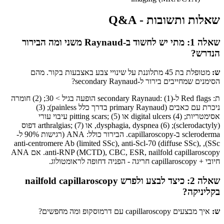
שאלות ותשובות - Q&A
שאלה 1: מתי יש לחשוד ב-Raynaud משני ומה הבירור
הנדרש?
ש:
מטופלת בת 45 מתלוננת על שינויי צבע באצבעות בקור. מהם
הסימנים שמחייבים בירור ל-secondary Raynaud?
ת: Red flags ל-secondary Raynaud: (1) הופעה בגיל > 30; (2) חומרה
ניכרת עם כאבים (primary Raynaud בדרך כלל painless); (3)
אסימטריות; (4) digital ulcers או pitting scars; (5) עיבוי עורי
(sclerodactyly); (6) dysphagia, dyspnea, או arthralgias; (7) דפוס
scleroderma ב-capillaroscopy. הבירור כולל: ANA (רגישות 90% ל-
SSc), anti-centromere Ab (limited SSc), anti-Scl-70 (diffuse SSc),
anti-RNP (MCTD), CBC, ESR, nailfold capillaroscopy. אם ANA
חיובי + capillaroscopy חריגה - הפניה דחופה לראומטולוג.
שאלה 2: כיצד לבצע ולפרש nailfold capillaroscopy
בקליניקה?
ש:
איך מבצעים capillaroscopy עם דרמוסקופ ומה מחפשים?