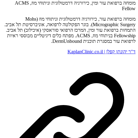
מומחה ברפואת עור ומין, כירורגיה דרמטולוגית וניתוחי מוז, ACMS
Fellow
מומחה ברפואת עור, כירורגיה דרמטולוגית וניתוחי מוז (Mohs
Micrographic Surgery). בוגר הפקולטה לרפואה, אוניברסיטת תל אביב.
התמחות ברפואת עור ומין, המרכז הרפואי סוראסקי (איכילוב) תל אביב.
Fellowship בניתוחי מוז, ACMS. מפתח כלים דיגיטליים מבוססי ראיות
לרפואת עור במסגרת תוכנית DermUnbound.
ד"ר יהונתן קפלן | KaplanClinic.co.il