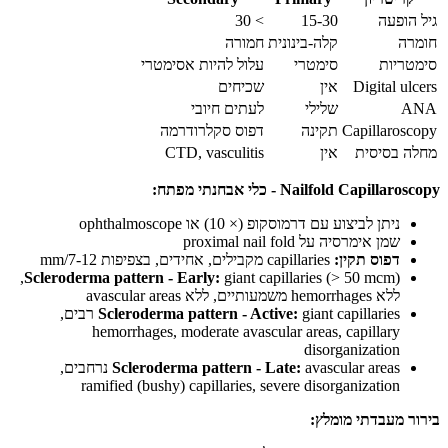
גיל הופעה
15-30
> 30
חומרה
קלה-בינונית
חמורה
סימטריות
סימטרי
עלול להיות אסימטרי
Digital ulcers
אין
שכיחים
ANA
שלילי
לעתים חיובי
Capillaroscopy
תקינה
דפוס סקלרודרמה
מחלה בסיסית
אין
CTD, vasculitis
Nailfold Capillaroscopy - כלי אבחנתי מפתח:
ניתן לביצוע עם דרמוסקופ (× 10) או ophthalmoscope
שמן אימרסיה על proximal nail fold
דפוס תקין:
capillaries מקבילים, אחידים, בצפיפות 7-12/mm
giant capillaries (> 50 mcm),
Scleroderma pattern - Early:
ללא hemorrhages משמעותיים, ללא avascular areas
Scleroderma pattern - Active:
giant capillaries רבים,
hemorrhages, moderate avascular areas, capillary
disorganization
Scleroderma pattern - Late:
avascular areas נרחבים,
ramified (bushy) capillaries, severe disorganization
בירור מעבדתי מומלץ: