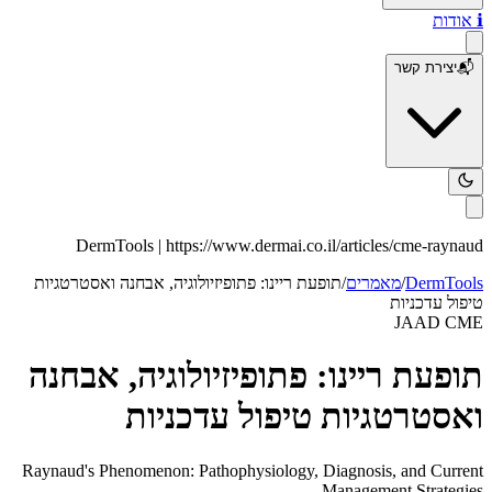
ℹ️
אודות
📬
יצירת קשר
DermTools |
https://www.dermai.co.il
/articles/
cme-raynaud
DermTools
/
מאמרים
/
תופעת ריינו: פתופיזיולוגיה, אבחנה ואסטרטגיות
טיפול עדכניות
JAAD CME
תופעת ריינו: פתופיזיולוגיה, אבחנה
ואסטרטגיות טיפול עדכניות
Raynaud's Phenomenon: Pathophysiology, Diagnosis, and Current
Management Strategies