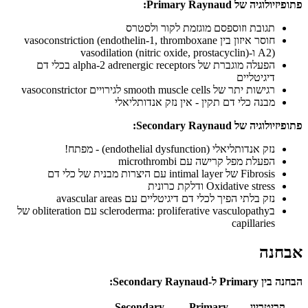
פתופיזיולוגיה של Primary Raynaud:
תגובת וזוספסם מוגזמת לקור ולסטרס
חוסר איזון בין vasoconstriction (endothelin-1, thromboxane
A2) ו-vasodilation (nitric oxide, prostacyclin)
הפעלה מוגברת של alpha-2 adrenergic receptors בכלי דם
דיגיטליים
רגישות יתר של smooth muscle cells לגירויים vasoconstrictor
מבנה כלי דם תקין - אין נזק אנדותליאלי
פתופיזיולוגיה של Secondary Raynaud:
נזק אנדותליאלי (endothelial dysfunction) - מפתח!
הפעלת מפל קרישה עם microthrombi
Fibrosis של intimal layer עם היצרות מבנית של כלי דם
Oxidative stress ודלקת כרונית
נזק בלתי הפיך לכלי דם דיגיטליים עם avascular areas
בscleroderma: proliferative vasculopathy עם obliteration של
capillaries
אבחנה
הבחנה בין Primary ל-Secondary Raynaud:
קריטריון
Primary
Secondary