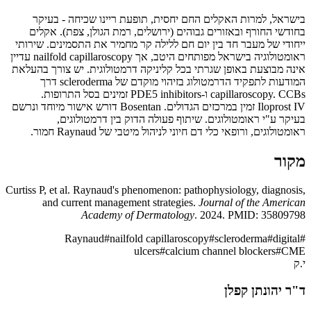
בישראל, למרות האקלים החם יחסית, תופעת ריינו שכיחה - בעיקר
בחודשי החורף ובאזורים גבוהים (ירושלים, רמת הגולן, צפת). אקלים
ייחודי של מעבר חד בין יום חם ללילה קר מחמיר את התסמינים. שירותי
ראומטולוגיה בישראל מפותחים היטב, אך nailfold capillaroscopy עדיין
אינה מבוצעת באופן שגרתי בכל קליניקה דרמטולוגית. יש צורך בהעלאת
המודעות לתפקיד הדרמטולוג בזיהוי מוקדם של scleroderma דרך
capillaroscopy. CCBs ו-PDE5 inhibitors זמינים בסל התרופות.
Iloprost IV זמין במרכזים הגדולים. Bosentan דורש אישור מיוחד ונרשם
בעיקר ע"י ראומטולוגים. שיתוף פעולה הדוק בין דרמטולוגים,
ראומטולוגים, ורופאי כלי דם חיוני לניהול מיטבי של Raynaud חמור.
מקור
Curtiss P, et al. Raynaud's phenomenon: pathophysiology, diagnosis,
and current management strategies.
Journal of the American
Academy of Dermatology
. 2024. PMID: 35809798
Raynaud
#
nailfold capillaroscopy
#
scleroderma
#
digital
#
ulcers
#
calcium channel blockers
#
CME
י.ק
ד"ר יהונתן קפלן