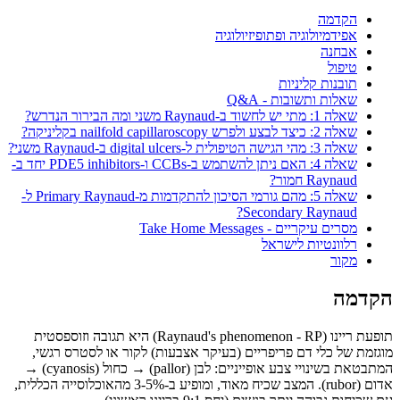
הקדמה
אפידמיולוגיה ופתופיזיולוגיה
אבחנה
טיפול
תובנות קליניות
שאלות ותשובות - Q&A
שאלה 1: מתי יש לחשוד ב-Raynaud משני ומה הבירור הנדרש?
שאלה 2: כיצד לבצע ולפרש nailfold capillaroscopy בקליניקה?
שאלה 3: מהי הגישה הטיפולית ל-digital ulcers ב-Raynaud משני?
שאלה 4: האם ניתן להשתמש ב-CCBs ו-PDE5 inhibitors יחד ב-
Raynaud חמור?
שאלה 5: מהם גורמי הסיכון להתקדמות מ-Primary Raynaud ל-
Secondary Raynaud?
מסרים עיקריים - Take Home Messages
רלוונטיות לישראל
מקור
הקדמה
תופעת ריינו (Raynaud's phenomenon - RP) היא תגובה וזוספסטית
מוגזמת של כלי דם פריפריים (בעיקר אצבעות) לקור או לסטרס רגשי,
המתבטאת בשינויי צבע אופייניים: לבן (pallor) → כחול (cyanosis) →
אדום (rubor). המצב שכיח מאוד, ומופיע ב-3-5% מהאוכלוסייה הכללית,