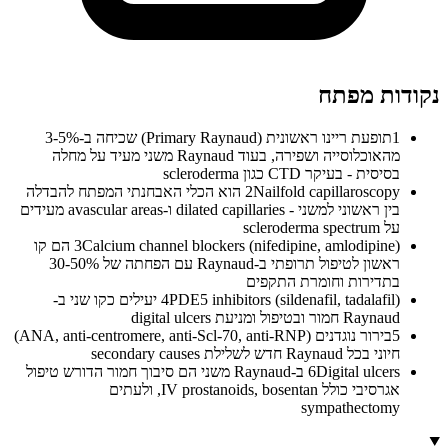
נקודות מפתח
1
תופעת ריינו ראשונית (Primary Raynaud) שכיחה ב-3-5%
מהאוכלוסייה ושפירה, בעוד Raynaud משני מעיד על מחלה
בסיסית - בעיקר CTD כגון scleroderma
2
Nailfold capillaroscopy הוא הכלי האבחנתי המפתח להבדלה
בין ראשוני למשני - dilated capillaries ו-avascular areas מעידים
על scleroderma spectrum
3
Calcium channel blockers (nifedipine, amlodipine) הם קו
ראשון לטיפול תרופתי ב-Raynaud עם הפחתה של 30-50%
בתדירות וחומרת התקפים
4
PDE5 inhibitors (sildenafil, tadalafil) יעילים כקו שני ב-
Raynaud חמור ובטיפול ומניעת digital ulcers
5
בירור נוגדנים (ANA, anti-centromere, anti-Scl-70, anti-RNP)
חיוני בכל Raynaud חדש לשלילת secondary causes
6
Digital ulcers ב-Raynaud משני הם סיבוך חמור הדורש טיפול
אגרסיבי כולל IV prostanoids, bosentan, ולעתים
sympathectomy