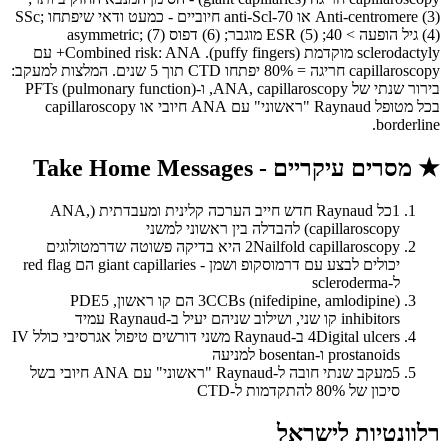
(3) Anti-centromere או anti-Scl-70 חיוביים - כמעט ודאי שיפתחו SSc;
(4) גיל הופעה > 40; (5) ESR מוגבר; (6) דפוס asymmetric; (7)
sclerodactyly מוקדמת (puffy fingers). Combined risk: ANA+ עם
capillaroscopy חריגה = 80% יפתחו CTD תוך 5 שנים. המלצות למעקב:
בירור שנתי של ANA, capillaroscopy, ו-PFTs (pulmonary function)
בכל מטופל Raynaud "ראשוני" עם ANA חיובי או capillaroscopy
borderline.
★
מסרים עיקריים - Take Home Messages
1
כל Raynaud חדש חייב הערכה קלינית ומעבדתית (ANA,
capillaroscopy) להבדלה בין ראשוני למשני
2
Nailfold capillaroscopy היא בדיקה פשוטה שדרמטולוגים
יכולים לבצע עם דרמוסקופ ושמן - giant capillaries הם red flag
ל-scleroderma
3
CCBs (nifedipine, amlodipine) הם קו ראשון, PDE5
inhibitors קו שני, ושילוב שניהם יעיל ב-Raynaud עמיד
4
Digital ulcers ב-Raynaud משני דורשים טיפול אגרסיבי כולל IV
prostanoids ו-bosentan למניעה
5
מעקב שנתי חובה ל-Raynaud "ראשוני" עם ANA חיובי בשל
סיכון של 80% להתקדמות ל-CTD
רלוונטיות לישראל