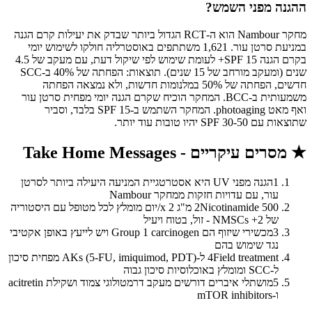
ההגנה מפני השמש?
מחקר Nambour הוא ה-RCT הגדול ביותר שבדק את יעילות קרם הגנה
במניעת סרטן עור. 1,621 משתתפים באוסטרליה חולקו לשימוש יומי
בקרם הגנה SPF 15+ לעומת שימוש לפי שיקול דעת, עם מעקב של 4.5
שנים (ומעקב מורחב של 15 שנים). תוצאות: הפחתה של 40% ב-SCC
חדשים, הפחתה של 50% במלנומות חדשות, ולא נמצאה הפחתה
משמעותית ב-BCC. המחקר הוכיח שקרם הגנה יומי מפחית סרטן עור
ואף מאט photoaging. המחקר השתמש ב-SPF 15 בלבד, וסביר
שתוצאות עם SPF 30-50 יהיו טובות עוד יותר.
★
מסרים עיקריים - Take Home Messages
1
הגנה מפני UV היא אסטרטגיית המניעה היעילה ביותר לסרטן
עור, עם עדויות חזקות ממחקר Nambour
2
Nicotinamide 500 מ"ג x 2/יום מומלץ לכל מטופל עם היסטוריה
של 2+ NMSCs - זול, בטוח ויעיל
3
מכשירי שיזוף הם Group 1 carcinogen ויש לייעץ באופן אקטיבי
נגד שימוש בהם
4
Field treatment ל-AKs (5-FU, imiquimod, PDT) מפחית סיכון
ל-SCC ומומלץ באוכלוסיות סיכון גבוה
5
מושתלי איברים דורשים מעקב דרמטולוגי צמוד ושקילת acitretin
ו-mTOR inhibitors