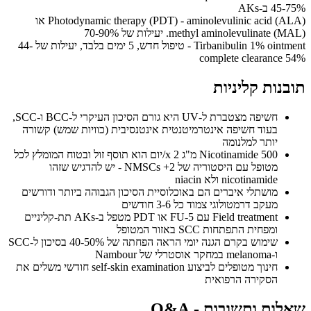
45-75% ב-AKs
Photodynamic therapy (PDT) - aminolevulinic acid (ALA) או
methyl aminolevulinate (MAL). יעילות של 70-90%
Tirbanibulin 1% ointment - טיפול חדש, 5 ימים בלבד, יעילות של 44-
54% complete clearance
תובנות קליניות
חשיפה מצטברת ל-UV היא גורם הסיכון העיקרי ל-BCC ו-SCC,
בעוד חשיפה אינטרמיטנטית אינטנסיבית (כוויות שמש) קשורה
יותר למלנומה
Nicotinamide 500 מ"ג x 2/יום הוא תוסף זול ובטוח המומלץ לכל
מטופל עם היסטוריה של 2+ NMSCs - יש להדגיש שזהו
nicotinamide ולא niacin
מושתלי איברים הם באוכלוסיית הסיכון הגבוהה ביותר ודורשים
מעקב דרמטולוגי צמוד כל 3-6 חודשים
Field treatment עם 5-FU או PDT מטפל ב-AKs תת-קליניים
ומפחית התפתחות SCC באזור המטופל
שימוש בקרם הגנה יומי הראה הפחתה של 40-50% בסיכון ל-SCC
ו-melanoma במחקר אוסטרלי של Nambour
חינוך מטופלים לביצוע self-skin examination חודשי משלים את
הסקירה הרפואית
שאלות ותשובות - Q&A