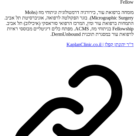
Fellow
מומחה ברפואת עור, כירורגיה דרמטולוגית וניתוחי מוז (Mohs
Micrographic Surgery). בוגר הפקולטה לרפואה, אוניברסיטת תל אביב.
התמחות ברפואת עור ומין, המרכז הרפואי סוראסקי (איכילוב) תל אביב.
Fellowship בניתוחי מוז, ACMS. מפתח כלים דיגיטליים מבוססי ראיות
לרפואת עור במסגרת תוכנית DermUnbound.
ד"ר יהונתן קפלן | KaplanClinic.co.il