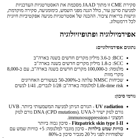
סקירת CME זו מתוך JAAD מסכמת את האסטרטגיות העדכניות
למניעת סרטן עור, כולל הגנה מפני השמש, כימומניעה, סקירה מוקדמת,
וגישות בריאות ציבור. ההבנה של אסטרטגיות מניעה אפקטיביות חיונית
לכל דרמטולוג.
אפידמיולוגיה ופתופיזיולוגיה
נתונים אפידמיולוגיים:
BCC: כ-3.6 מיליון מקרים חדשים בשנה בארה"ב
SCC: כ-1.8 מיליון מקרים חדשים בשנה בארה"ב
מלנומה: כ-100,000 מקרים חדשים בשנה בארה"ב, עם כ-8,000
מקרי מוות
שכיחות NMSC עלתה ב-50-200% בעשורים האחרונים
Life-time risk למלנומה בארה"ב: 1/28 לגברים, 1/41 לנשים
גורמי סיכון:
UV radiation
- הגורם הניתן למניעה המשמעותי ביותר. UVB
גורם לנזק ישיר ל-DNA (CPD mutations). UVA גורם לנזק
חמצוני ו-immunosuppression.
Fitzpatrick skin type I-II
- סיכון גבוה ביותר
כוויות שמש בילדות
- סיכון מוגבר למלנומה: 5+ כוויות שמש עם
שלפוחיות לפני גיל 20 מגביר סיכון ב-80%