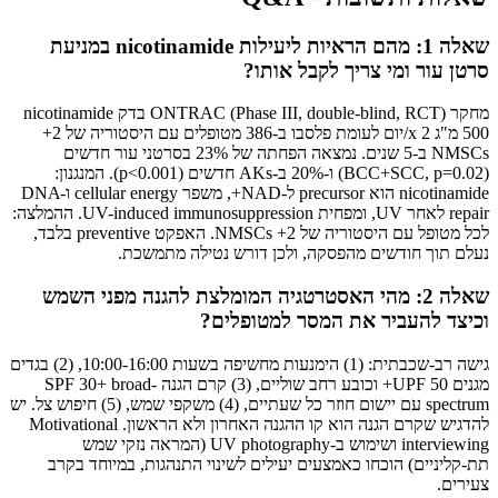
שאלה 1: מהם הראיות ליעילות nicotinamide במניעת
סרטן עור ומי צריך לקבל אותו?
מחקר ONTRAC (Phase III, double-blind, RCT) בדק nicotinamide
500 מ"ג x 2/יום לעומת פלסבו ב-386 מטופלים עם היסטוריה של 2+
NMSCs ב-5 שנים. נמצאה הפחתה של 23% בסרטני עור חדשים
(BCC+SCC, p=0.02) ו-20% ב-AKs חדשים (p<0.001). המנגנון:
nicotinamide הוא precursor ל-NAD+, משפר cellular energy ו-DNA
repair לאחר UV, ומפחית UV-induced immunosuppression. ההמלצה:
לכל מטופל עם היסטוריה של 2+ NMSCs. האפקט preventive בלבד,
נעלם תוך חודשים מהפסקה, ולכן דורש נטילה מתמשכת.
שאלה 2: מהי האסטרטגיה המומלצת להגנה מפני השמש
וכיצד להעביר את המסר למטופלים?
גישה רב-שכבתית: (1) הימנעות מחשיפה בשעות 10:00-16:00, (2) בגדים
מגנים UPF 50+ וכובע רחב שוליים, (3) קרם הגנה SPF 30+ broad-
spectrum עם יישום חוזר כל שעתיים, (4) משקפי שמש, (5) חיפוש צל. יש
להדגיש שקרם הגנה הוא קו ההגנה האחרון ולא הראשון. Motivational
interviewing ושימוש ב-UV photography (המראה נזקי שמש
תת-קליניים) הוכחו כאמצעים יעילים לשינוי התנהגות, במיוחד בקרב
צעירים.