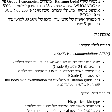
מכשירי שיזוף (tanning beds)
- מוגדרים Group 1 carcinogen על
ידי WHO/IARC. שימוש לפני גיל 35 מגביר סיכון למלנומה ב-59%
אימונוסופרסיה
- מושתלי איברים: סיכון מוגבר פי 65-250 ל-SCC,
פי 10 ל-BCC
היסטוריה אישית של סרטן עור
- סיכון של 30-50% לסרטן עור
נוסף תוך 5 שנים
אבחנה
סקירה לגילוי מוקדם:
USPSTF recommendations (2023):
ייעוץ התנהגותי להגנה מפני השמש לבעלי עור בהיר בגילאי 6
חודשים עד 24 שנים (Grade B)
אין מספיק ראיות להמליץ בעד או נגד סקירת עור כללית
לאוכלוסייה (Grade I)
Australian guidelines ממליצים על full body skin examination
שנתי לאוכלוסיות בסיכון גבוה
הערכת גורמי סיכון:
Fitzpatrick skin type
היסטוריה משפחתית ואישית של סרטן עור ומלנומה
מספר נבי (>50 common nevi, >5 atypical nevi)