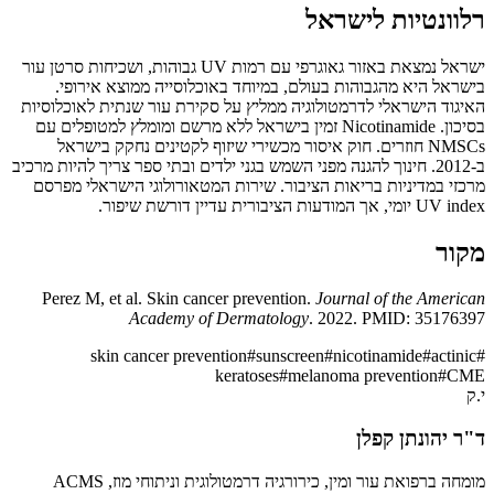
רלוונטיות לישראל
ישראל נמצאת באזור גאוגרפי עם רמות UV גבוהות, ושכיחות סרטן עור
בישראל היא מהגבוהות בעולם, במיוחד באוכלוסייה ממוצא אירופי.
האיגוד הישראלי לדרמטולוגיה ממליץ על סקירת עור שנתית לאוכלוסיות
בסיכון. Nicotinamide זמין בישראל ללא מרשם ומומלץ למטופלים עם
NMSCs חוזרים. חוק איסור מכשירי שיזוף לקטינים נחקק בישראל
ב-2012. חינוך להגנה מפני השמש בגני ילדים ובתי ספר צריך להיות מרכיב
מרכזי במדיניות בריאות הציבור. שירות המטאורולוגי הישראלי מפרסם
UV index יומי, אך המודעות הציבורית עדיין דורשת שיפור.
מקור
Perez M, et al. Skin cancer prevention.
Journal of the American
Academy of Dermatology
. 2022. PMID: 35176397
skin cancer prevention
#
sunscreen
#
nicotinamide
#
actinic
#
keratoses
#
melanoma prevention
#
CME
י.ק
ד"ר יהונתן קפלן
מומחה ברפואת עור ומין, כירורגיה דרמטולוגית וניתוחי מוז, ACMS