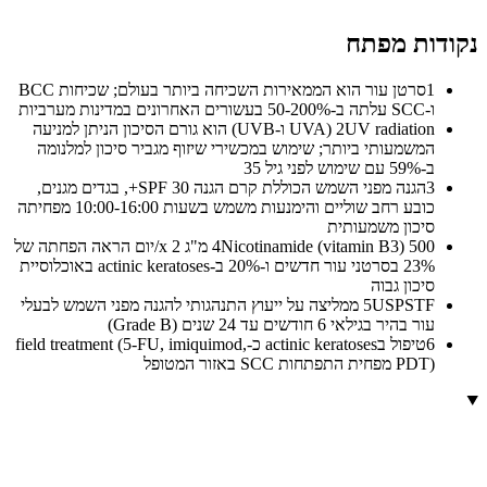
נקודות מפתח
1
סרטן עור הוא הממאירות השכיחה ביותר בעולם; שכיחות BCC
ו-SCC עלתה ב-50-200% בעשורים האחרונים במדינות מערביות
2
UV radiation (UVA ו-UVB) הוא גורם הסיכון הניתן למניעה
המשמעותי ביותר; שימוש במכשירי שיזוף מגביר סיכון למלנומה
ב-59% עם שימוש לפני גיל 35
3
הגנה מפני השמש הכוללת קרם הגנה SPF 30+, בגדים מגנים,
כובע רחב שוליים והימנעות משמש בשעות 10:00-16:00 מפחיתה
סיכון משמעותית
4
Nicotinamide (vitamin B3) 500 מ"ג x 2/יום הראה הפחתה של
23% בסרטני עור חדשים ו-20% ב-actinic keratoses באוכלוסיית
סיכון גבוה
5
USPSTF ממליצה על ייעוץ התנהגותי להגנה מפני השמש לבעלי
עור בהיר בגילאי 6 חודשים עד 24 שנים (Grade B)
6
טיפול בactinic keratoses כ-field treatment (5-FU, imiquimod,
PDT) מפחית התפתחות SCC באזור המטופל