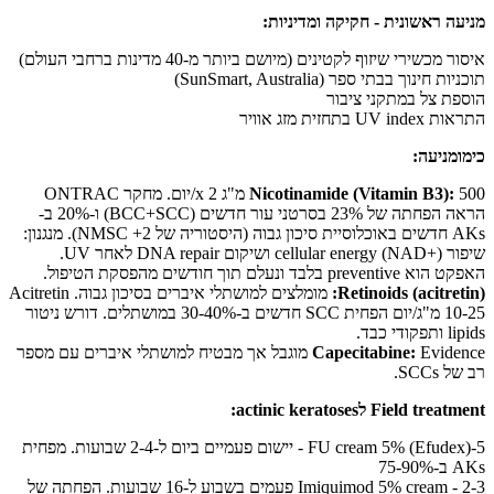
מניעה ראשונית - חקיקה ומדיניות:
איסור מכשירי שיזוף לקטינים (מיושם ביותר מ-40 מדינות ברחבי העולם)
תוכניות חינוך בבתי ספר (SunSmart, Australia)
הוספת צל במתקני ציבור
התראות UV index בתחזית מזג אוויר
כימומניעה:
Nicotinamide (Vitamin B3):
500 מ"ג x 2/יום. מחקר ONTRAC
הראה הפחתה של 23% בסרטני עור חדשים (BCC+SCC) ו-20% ב-
AKs חדשים באוכלוסיית סיכון גבוה (היסטוריה של 2+ NMSC). מנגנון:
שיפור cellular energy (NAD+) ושיקום DNA repair לאחר UV.
האפקט הוא preventive בלבד ונעלם תוך חודשים מהפסקת הטיפול.
Retinoids (acitretin):
מומלצים למושתלי איברים בסיכון גבוה. Acitretin
10-25 מ"ג/יום הפחית SCC חדשים ב-30-40% במושתלים. דורש ניטור
lipids ותפקודי כבד.
Capecitabine:
Evidence מוגבל אך מבטיח למושתלי איברים עם מספר
רב של SCCs.
Field treatment לactinic keratoses:
5-FU cream 5% (Efudex) - יישום פעמיים ביום ל-2-4 שבועות. מפחית
AKs ב-75-90%
Imiquimod 5% cream - 2-3 פעמים בשבוע ל-16 שבועות. הפחתה של