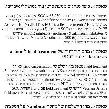
שאלה 3: כיצד מנהלים מניעת סרטן עור במושתלי איברים?
מושתלי איברים בסיכון מוגבר פי 65-250 ל-SCC. אסטרטגיה: (1) הגנה
קפדנית מפני השמש, (2) מעקב דרמטולוגי כל 3-6 חודשים, (3) טיפול
אגרסיבי ב-AKs (field treatment עם 5-FU או PDT), (4) Acitretin 10-
25 מ"ג/יום למטופלים עם SCCs מרובים, (5) שקילת שינוי אימונוסופרסיה
מ-calcineurin inhibitors ל-mTOR inhibitors (sirolimus) שהראו
הפחתה בסרטני עור, (6) Nicotinamide 500 מ"ג x 2/יום. שיתוף פעולה
הדוק עם צוות ההשתלות חיוני.
שאלה 4: מהם היתרונות של field treatment ל-actinic
keratoses במניעת SCC?
Field treatment מטפל באזור שלם של field cancerization ולא רק
בנגעים בודדים, ובכך מטפל ב-subclinical AKs שאינם נראים קלינית. 5-
FU 5% cream למשך 2-4 שבועות הראה הפחתה של 75% באופרציות
עתידיות ל-SCC באזור המטופל. Imiquimod 5% מפעיל תגובה חיסונית
כנגד תאים פרה-ממאירים. PDT יעיל במיוחד לאזורים נרחבים. מחקר
Veterans Affairs הראה ש-field treatment עם 5-FU הפחית SCC
חדשים ב-75% בשנה שלאחר הטיפול. הגישה המומלצת היא שילוב field
treatment עם מעקב וטיפול נקודתי בנגעים שנותרים.
שאלה 5: מהן ההשלכות של מחקר Nambour על המלצות