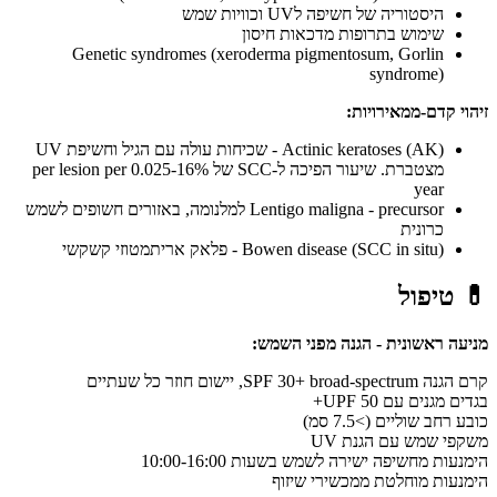
היסטוריה של חשיפה לUV וכוויות שמש
שימוש בתרופות מדכאות חיסון
Genetic syndromes (xeroderma pigmentosum, Gorlin
syndrome)
זיהוי קדם-ממאירויות:
Actinic keratoses (AK) - שכיחות עולה עם הגיל וחשיפת UV
מצטברת. שיעור הפיכה ל-SCC של 0.025-16% per lesion per
year
Lentigo maligna - precursor למלנומה, באזורים חשופים לשמש
כרונית
Bowen disease (SCC in situ) - פלאק אריתמטוזי קשקשי
💊
טיפול
מניעה ראשונית - הגנה מפני השמש:
קרם הגנה SPF 30+ broad-spectrum, יישום חוזר כל שעתיים
בגדים מגנים עם UPF 50+
כובע רחב שוליים (>7.5 סמ)
משקפי שמש עם הגנת UV
הימנעות מחשיפה ישירה לשמש בשעות 10:00-16:00
הימנעות מוחלטת ממכשירי שיזוף