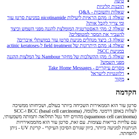
טיפול
תובנות קליניות
שאלות ותשובות - Q&A
שאלה 1: מהם הראיות ליעילות nicotinamide במניעת סרטן עור
ומי צריך לקבל אותו?
שאלה 2: מהי האסטרטגיה המומלצת להגנה מפני השמש וכיצד
להעביר את המסר למטופלים?
שאלה 3: כיצד מנהלים מניעת סרטן עור במושתלי איברים?
שאלה 4: מהם היתרונות של field treatment ל-actinic keratoses
במניעת SCC?
שאלה 5: מהן ההשלכות של מחקר Nambour על המלצות ההגנה
מפני השמש?
מסרים עיקריים - Take Home Messages
רלוונטיות לישראל
מקור
הקדמה
סרטן עור הוא הממאירות השכיחה ביותר בעולם, ושכיחותו ממשיכה
לעלות באופן דרמטי. מלנומה, BCC (basal cell carcinoma) ו-SCC
(squamous cell carcinoma) מהווים יחד נטל תחלואה ותמותה משמעותי,
עם עלויות בריאות עצומות. עם זאת, סרטן עור הוא מהממאירויות
הניתנות למניעה ביותר, כיוון שגורם הסיכון העיקרי - קרינת UV - ניתן
להפחתה.