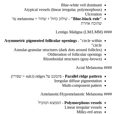
Blue-white veil dominant
Atypical vessels (linear irregular, polymorphous)
Ulceration
"Blue-black rule"
- שילוב כחול + שחור = melanoma עד
שהוכח אחרת
#### Lentigo Maligna (LM/LMM)
Asymmetric pigmented follicular openings
- "circle within
circle"
Annular-granular structures (dark dots around follicles)
Obliteration of follicular openings
Rhomboidal structures (gray-brown)
#### Acral Melanoma
Parallel ridge pattern
- פיגמנט על ridges (sulci = שפיר!)
Irregular diffuse pigmentation
Multi-component pattern
#### Amelanotic/Hypomelanotic Melanoma
Polymorphous vessels
- הממצא המוביל
Linear irregular vessels
Milky-red areas