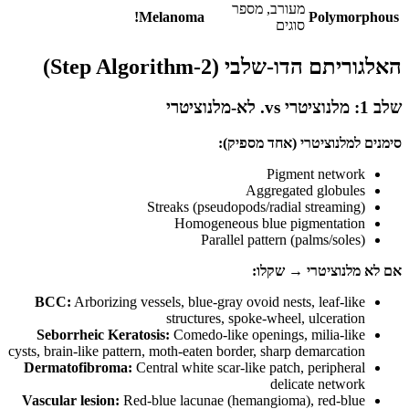
מעורב, מספר
Melanoma!
Polymorphous
סוגים
האלגוריתם הדו-שלבי (2-Step Algorithm)
שלב 1: מלנוציטרי vs. לא-מלנוציטרי
סימנים למלנוציטרי (אחד מספיק):
Pigment network
Aggregated globules
Streaks (pseudopods/radial streaming)
Homogeneous blue pigmentation
Parallel pattern (palms/soles)
אם לא מלנוציטרי → שקלו:
BCC:
Arborizing vessels, blue-gray ovoid nests, leaf-like
structures, spoke-wheel, ulceration
Seborrheic Keratosis:
Comedo-like openings, milia-like
cysts, brain-like pattern, moth-eaten border, sharp demarcation
Dermatofibroma:
Central white scar-like patch, peripheral
delicate network
Vascular lesion:
Red-blue lacunae (hemangioma), red-blue