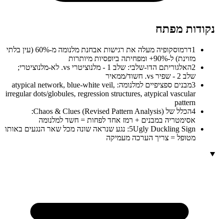
נקודות מפתח
1
דרמוסקופיה מעלה את רגישות אבחנת מלנומה מ-60% (עין בלתי
מזוינת) ל-90%+ ומפחיתה ביופסיות מיותרות
2
האלגוריתם הדו-שלבי: שלב 1 - מלנוציטרי vs. לא-מלנוציטרי;
שלב 2 - שפיר vs. חשוד/ממאיר
3
מבנים ספציפיים למלנומה: atypical network, blue-white veil,
irregular dots/globules, regression structures, atypical vascular
pattern
4
הכלל של Chaos & Clues (Revised Pattern Analysis):
אסימטריה במבנים + רמז אחד לפחות = חשד למלנומה
5
Ugly Duckling Sign: נגע שנראה שונה מכל שאר הנגעים באותו
מטופל = צריך הערכה מעמיקה