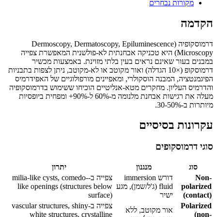
מקורות נבחרים
הקדמה
דרמוסקופיה (Dermoscopy, Dermatoscopy, Epiluminescence
Microscopy) היא טכניקה אבחנתית לא-פולשנית המאפשרת צפייה
במבנים בעור שאינם נראים בעין בלתי מזוינת. באמצעות מכשיר
דרמוסקופ (×10 הגדלה) ואור מקוטב או לא-מקוטב, ניתן לצפות בתבניות
הפיגמנטציה, המבנה הוסקולרי, ומאפיינים מורפולוגיים של האפידרמיס
והדרמיס העליון. מחקרים מטא-אנליטיים הוכיחו ששימוש בדרמוסקופיה
מעלה את רגישות אבחנת מלנומה מ-60% ל-90%+ ומפחית ביופסיות
מיותרות ב-30-50%.
עקרונות בסיסיים
סוגי דרמוסקופים
סוג
מנגנון
יתרון
Non-
דורש immersion
צפייה ב-milia-like cysts, comedo-
polarized
fluid (ג'ל/שמן), מגע
like openings (structures below
(contact)
ישיר
surface)
Polarized
צפייה ב-vascular structures, shiny
אור מקוטב, ללא
white structures, crystalline
(non-