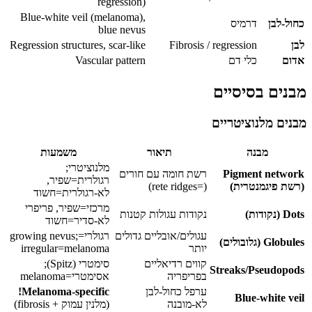
regression)
Blue-white veil (melanoma),
כחול-לבן
דרמיס
blue nevus
לבן
Fibrosis / regression
Regression structures, scar-like
אדום
כלי דם
Vascular pattern
מבנים בסיסיים
מבנים מלנוציטריים
מבנה
תיאור
משמעות
מלנוציטרי;
Pigment network
רשת חומה עם חורים
רגולרית=שפיר,
(רשת פיגמנטרית)
(=rete ridges)
לא-רגולרית=חשוד
מרכזי=שפיר, פריפרי
Dots (נקודות)
נקודות עגולות קטנות
לא-סדיר=חשוד
עגולים/אובליים גדולים
רגולרי=growing nevus;
Globules (גלובולים)
יותר
irregular=melanoma
קווים רדיאליים
סימטרי (Spitz);
Streaks/Pseudopods
בפריפריה
אסימטרי=melanoma
ערפל כחול-לבן
Melanoma-specific!
Blue-white veil
לא-מובנה
(מלנין עמוק + fibrosis)