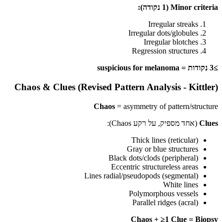
Minor criteria (1 נקודה):
Irregular streaks
Irregular dots/globules
Irregular blotches
Regression structures
≥3 נקודות = suspicious for melanoma
Chaos & Clues (Revised Pattern Analysis - Kittler)
Chaos
= asymmetry of pattern/structure
Clues
(אחד מספיק, על רקע Chaos):
Thick lines (reticular)
Gray or blue structures
Black dots/clods (peripheral)
Eccentric structureless areas
Lines radial/pseudopods (segmental)
White lines
Polymorphous vessels
Parallel ridges (acral)
Chaos + ≥1 Clue = Biopsy