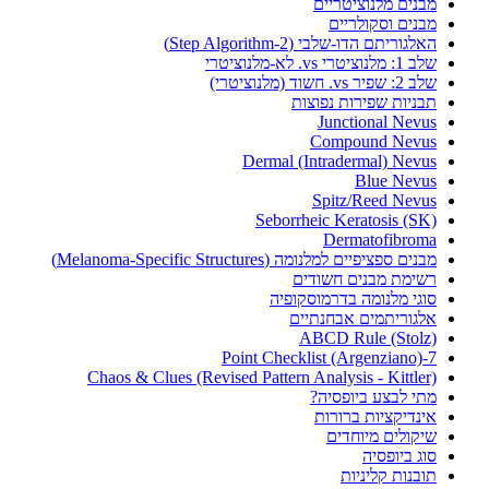
מבנים מלנוציטריים
מבנים וסקולריים
האלגוריתם הדו-שלבי (2-Step Algorithm)
שלב 1: מלנוציטרי vs. לא-מלנוציטרי
שלב 2: שפיר vs. חשוד (מלנוציטרי)
תבניות שפירות נפוצות
Junctional Nevus
Compound Nevus
Dermal (Intradermal) Nevus
Blue Nevus
Spitz/Reed Nevus
Seborrheic Keratosis (SK)
Dermatofibroma
מבנים ספציפיים למלנומה (Melanoma-Specific Structures)
רשימת מבנים חשודים
סוגי מלנומה בדרמוסקופיה
אלגוריתמים אבחנתיים
ABCD Rule (Stolz)
7-Point Checklist (Argenziano)
Chaos & Clues (Revised Pattern Analysis - Kittler)
מתי לבצע ביופסיה?
אינדיקציות ברורות
שיקולים מיוחדים
סוג ביופסיה
תובנות קליניות