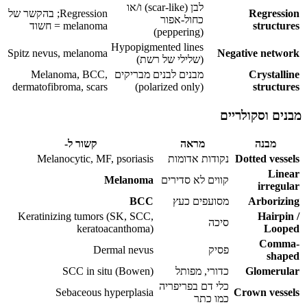
לבן (scar-like) ו/או
Regression
Regression; בהקשר של
כחול-אפור
structures
melanoma = חשוד
(peppering)
Hypopigmented lines
Spitz nevus, melanoma
Negative network
(שלילי של רשת)
Crystalline
מבנים לבנים מבריקים
Melanoma, BCC,
dermatofibroma, scars
(polarized only)
structures
מבנים וסקולריים
מבנה
מראה
קשור ל-
Dotted vessels
נקודות אדומות
Melanocytic, MF, psoriasis
Linear
קווים לא סדירים
Melanoma
irregular
Arborizing
מסועפים כעץ
BCC
Keratinizing tumors (SK, SCC,
Hairpin /
סיכה
keratoacanthoma)
Looped
Comma-
פסיק
Dermal nevus
shaped
Glomerular
כדורי, מפותל
SCC in situ (Bowen)
כלי דם בפריפריה
Sebaceous hyperplasia
Crown vessels
כמו כתר