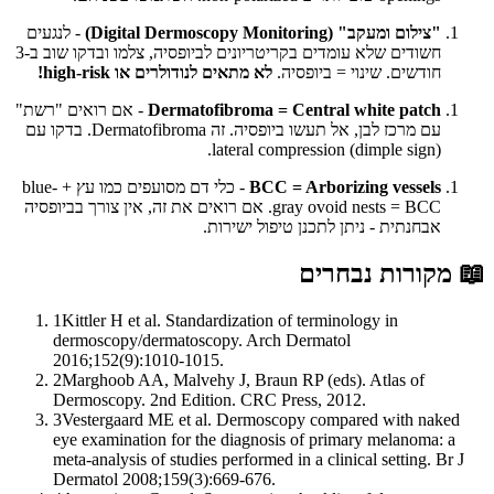
"צילום ומעקב" (Digital Dermoscopy Monitoring)
- לנגעים
חשודים שלא עומדים בקריטריונים לביופסיה, צלמו ובדקו שוב ב-3
חודשים. שינוי = ביופסיה.
לא מתאים לנודולרים או high-risk!
Dermatofibroma = Central white patch
- אם רואים "רשת"
עם מרכז לבן, אל תעשו ביופסיה. זה Dermatofibroma. בדקו עם
lateral compression (dimple sign).
BCC = Arborizing vessels
- כלי דם מסועפים כמו עץ + blue-
gray ovoid nests = BCC. אם רואים את זה, אין צורך בביופסיה
אבחנתית - ניתן לתכנן טיפול ישירות.
📖
מקורות נבחרים
1
Kittler H et al. Standardization of terminology in
dermoscopy/dermatoscopy. Arch Dermatol
2016;152(9):1010-1015.
2
Marghoob AA, Malvehy J, Braun RP (eds). Atlas of
Dermoscopy. 2nd Edition. CRC Press, 2012.
3
Vestergaard ME et al. Dermoscopy compared with naked
eye examination for the diagnosis of primary melanoma: a
meta-analysis of studies performed in a clinical setting. Br J
Dermatol 2008;159(3):669-676.