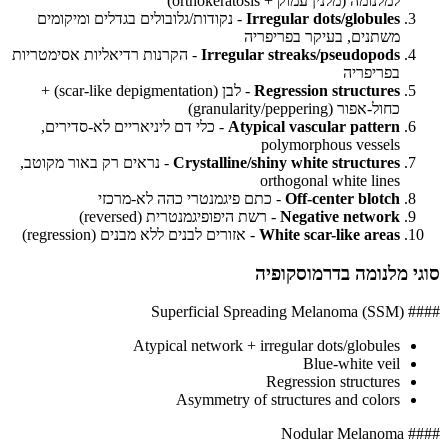
למלנומה (מלנין עמוק + orthokeratosis)
Irregular dots/globules
- נקודות/גלובולים בגדלים ומיקומים
משתנים, בעיקר בפריפריה
Irregular streaks/pseudopods
- הקרנות רדיאליות אסימטריות
בפריפריה
Regression structures
- לבן (scar-like depigmentation) +
כחול-אפור (granularity/peppering)
Atypical vascular pattern
- כלי דם ליניאריים לא-סדירים,
polymorphous vessels
Crystalline/shiny white structures
- נראים רק באור מקוטב,
orthogonal white lines
Off-center blotch
- כתם פיגמנטרי כהה לא-מרכזי
Negative network
- רשת היפופיגמנטרית (reversed)
White scar-like areas
- אזורים לבנים ללא מבנים (regression)
סוגי מלנומה בדרמוסקופיה
#### Superficial Spreading Melanoma (SSM)
Atypical network + irregular dots/globules
Blue-white veil
Regression structures
Asymmetry of structures and colors
#### Nodular Melanoma