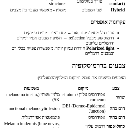
צורך בנוזל/מגע
structures
contact)
Hybrid
שני המצבים
מומלץ - מאפשר מעבר בין מצבים
עקרונות אופטיים
עור רגיל מחזיר/מפזר אור → לא רואים מבנים עמוקים
דרמוסקופ מבטל reflection → חשיפת מבנים אפידרמליים
ודרמליים עליונים
Polarized light
חודרת עמוק יותר, מאפשרת צפייה בכלי דם
ובמבנים דרמליים
צבעים בדרמוסקופיה
הצבעים מייצגים את עומק ומיקום המלנין/ההמוגלובין:
צבע
מיקום
משמעות
אפידרמיס עליון / stratum
מלנין שטחי (melanoma in situ,
שחור
SK)
corneum
DEJ (Dermo-Epidermal
חום כהה
Junctional melanocytic lesion
Junction)
חום בהיר
אפידרמיס
פיגמנטציה אפידרמלית
Melanin in dermis (blue nevus,
כחול-אפור
דרמיס עליון