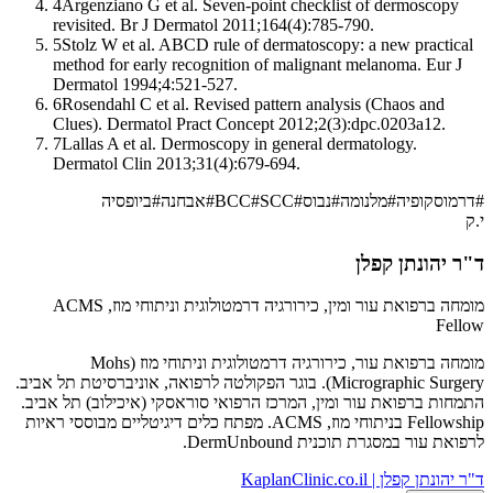
4
Argenziano G et al. Seven-point checklist of dermoscopy
revisited. Br J Dermatol 2011;164(4):785-790.
5
Stolz W et al. ABCD rule of dermatoscopy: a new practical
method for early recognition of malignant melanoma. Eur J
Dermatol 1994;4:521-527.
6
Rosendahl C et al. Revised pattern analysis (Chaos and
Clues). Dermatol Pract Concept 2012;2(3):dpc.0203a12.
7
Lallas A et al. Dermoscopy in general dermatology.
Dermatol Clin 2013;31(4):679-694.
#
דרמוסקופיה
#
מלנומה
#
נבוס
#
SCC
#
BCC
#
אבחנה
#
ביופסיה
י.ק
ד"ר יהונתן קפלן
מומחה ברפואת עור ומין, כירורגיה דרמטולוגית וניתוחי מוז, ACMS
Fellow
מומחה ברפואת עור, כירורגיה דרמטולוגית וניתוחי מוז (Mohs
Micrographic Surgery). בוגר הפקולטה לרפואה, אוניברסיטת תל אביב.
התמחות ברפואת עור ומין, המרכז הרפואי סוראסקי (איכילוב) תל אביב.
Fellowship בניתוחי מוז, ACMS. מפתח כלים דיגיטליים מבוססי ראיות
לרפואת עור במסגרת תוכנית DermUnbound.
ד"ר יהונתן קפלן | KaplanClinic.co.il