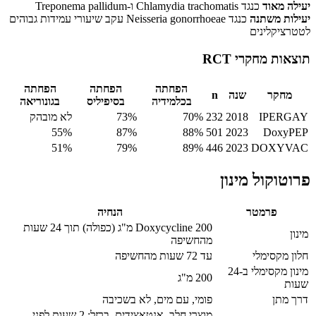
יעילה מאוד
כנגד Chlamydia trachomatis ו-Treponema pallidum
יעילות משתנה
כנגד Neisseria gonorrhoeae עקב שיעורי עמידות גבוהים
לטטרציקלינים
תוצאות מחקרי RCT
הפחתה
הפחתה
הפחתה
מחקר
שנה
n
בכלמידיה
בסיפיליס
בגונוריאה
IPERGAY
2018
232
70%
73%
לא מובהק
55%
87%
88%
501
2023
DoxyPEP
51%
79%
89%
446
2023
DOXYVAC
פרוטוקול מינון
פרמטר
הנחיה
Doxycycline 200 מ"ג (כפולה) תוך 24 שעות
מינון
מהחשיפה
חלון מקסימלי
עד 72 שעות מהחשיפה
מינון מקסימלי ב-24
200 מ"ג
שעות
דרך מתן
פומי, עם מים, לא בשכיבה
מוצרי חלב, אנטאצידים, ברזל: 2 שעות לפני