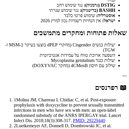
DSTIG (גרמניה):
נגד שימוש רחב
BASHH (בריטניה):
נגד שימוש שגרתי
אוסטרליה:
שימוש פרטי בלבד
ישראל:
אין הנחיות רשמיות נכון למרץ 2026
שאלות פתוחות ומחקרים מתמשכים
יעילות בנשים Cisgender (מחקרי dPEP בוצעו בעיקר ב-MSM ו-
TGW)
השפעה ארוכת טווח על עמידות אנטיביוטית
יעילות כנגד Mycoplasma genitalium
שילוב עם חיסון 4CMenB (מחקר DOXYVAC)
---
📖
רפרנסים
1
Molina JM, Charreau I, Chidiac C, et al. Post-exposure
prophylaxis with doxycycline to prevent sexually transmitted
infections in men who have sex with men: an open-label
randomised substudy of the ANRS IPERGAY trial. Lancet
Infect Dis. 2018;18(3):308-317.
PMID: 29229440
2
Luetkemeyer AF, Donnell D, Dombrowski JC, et al.