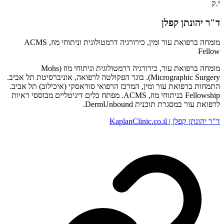
י.ק
ד"ר יהונתן קפלן
מומחה ברפואת עור ומין, כירורגיה דרמטולוגית וניתוחי מוז, ACMS
Fellow
מומחה ברפואת עור, כירורגיה דרמטולוגית וניתוחי מוז (Mohs
Micrographic Surgery). בוגר הפקולטה לרפואה, אוניברסיטת תל אביב.
התמחות ברפואת עור ומין, המרכז הרפואי סוראסקי (איכילוב) תל אביב.
Fellowship בניתוחי מוז, ACMS. מפתח כלים דיגיטליים מבוססי ראיות
לרפואת עור במסגרת תוכנית DermUnbound.
ד"ר יהונתן קפלן | KaplanClinic.co.il