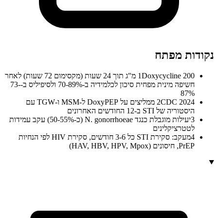
נקודות מפתח
1
Doxycycline 200 מ"ג תוך 24 שעות (מקסימום 72 שעות) לאחר
חשיפה מינית מפחית סיכון לכלמידיה ב-70-89% ולסיפיליס ב-73-
87%
2
CDC 2024 ממליצים על DoxyPEP ל-MSM ו-TGW עם
היסטוריה של STI ב-12 החודשים האחרונים
3
יעילות מוגבלת כנגד N. gonorrhoeae (כ-50-55%) עקב עמידות
לטטרציקלינים
4
מעקב: סקירת STI כל 3-6 חודשים, סקירת HIV לפי הנחיות
PrEP, חיסונים (HAV, HBV, HPV, Mpox)