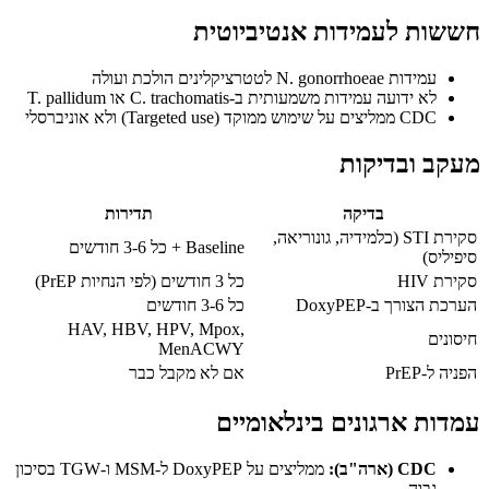
חששות לעמידות אנטיביוטית
עמידות N. gonorrhoeae לטטרציקלינים הולכת ועולה
לא ידועה עמידות משמעותית ב-C. trachomatis או T. pallidum
CDC ממליצים על שימוש ממוקד (Targeted use) ולא אוניברסלי
מעקב ובדיקות
בדיקה
תדירות
סקירת STI (כלמידיה, גונוריאה,
Baseline + כל 3-6 חודשים
סיפיליס)
סקירת HIV
כל 3 חודשים (לפי הנחיות PrEP)
הערכת הצורך ב-DoxyPEP
כל 3-6 חודשים
HAV, HBV, HPV, Mpox,
חיסונים
MenACWY
הפניה ל-PrEP
אם לא מקבל כבר
עמדות ארגונים בינלאומיים
CDC (ארה"ב):
ממליצים על DoxyPEP ל-MSM ו-TGW בסיכון
גבוה