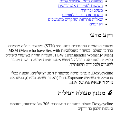
תופעות לוואי ואינטראקציות
חששות לעמידות אנטיביוטית
מעקב ובדיקות
עמדות ארגונים בינלאומיים
שאלות פתוחות ומחקרים מתמשכים
רפרנסים
רקע מדעי
שיעורי הזיהומים המועברים במגע מיני (STIs) נמצאים בעליה מתמדת
ברחבי העולם, במיוחד באוכלוסיות MSM (Men who have Sex with
Men) ו-TGW (Transgender Women). העלייה החדה בשיעורי סיפיליס,
כלמידיה וגונוריאה הובילה לחיפוש אסטרטגיות מניעה חדשות מעבר
לקונדום ולסקירות תקופתיות.
Doxycycline, אנטיביוטיקה ממשפחת הטטרציקלינים, הוצעה ככלי
פרופילקטי בשימוש Post-Exposure (לאחר חשיפה מינית), בהשראת
מודל ה-PrEP/PEP של HIV.
🔬
מנגנון פעולה ויעילות
Doxycycline פועלת כמעכבת תת-יחידת 30S של הריבוזום, וחוסמת
סינתזת חלבון בחיידקים.