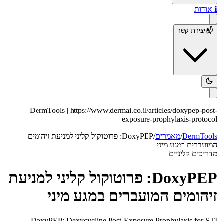
ℹ️
אודות
📬
יצירת קשר
DermTools |
https://www.dermai.co.il
/articles/
doxypep-post-
exposure-prophylaxis-protocol
DermTools
/
מאמרים
/
DoxyPEP: פרוטוקול קליני למניעת זיהומים
המועברים במגע מיני
מדריכים קליניים
DoxyPEP: פרוטוקול קליני למניעת
זיהומים המועברים במגע מיני
DoxyPEP: Doxycycline Post-Exposure Prophylaxis for STI