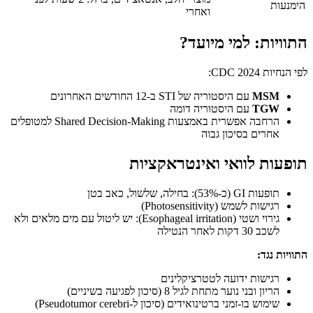
הימנעות
ואחרי
התוויות: למי מיועד?
לפי הנחיות CDC 2024:
MSM
עם היסטוריה של STI ב-12 החודשים האחרונים
TGW
עם היסטוריה דומה
הרחבה אפשרית באמצעות Shared Decision-Making למטופלים
אחרים בסיכון גבוה
תופעות לוואי ואינטראקציות
תופעות GI (כ-53%): בחילה, שלשול, כאב בטן
רגישות לשמש (Photosensitivity)
גירוי ושטי (Esophageal irritation): יש ליטול עם מים מלאים ולא
לשכב 30 דקות לאחר הנטילה
התוויות נגד:
רגישות ידועה לטטרציקלינים
הריון ובני נוער מתחת לגיל 8 (סיכון לפגיעה בשיניים)
שימוש בו-זמני ברטינואידים (סיכון ל-Pseudotumor cerebri)