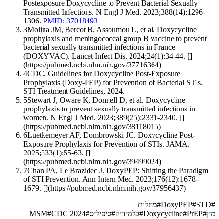
Postexposure Doxycycline to Prevent Bacterial Sexually
Transmitted Infections. N Engl J Med. 2023;388(14):1296-
1306.
PMID: 37018493
3
Molina JM, Bercot B, Assoumou L, et al. Doxycycline
prophylaxis and meningococcal group B vaccine to prevent
bacterial sexually transmitted infections in France
(DOXYVAC). Lancet Infect Dis. 2024;24(1):34-44. []
(https://pubmed.ncbi.nlm.nih.gov/37716364)
4
CDC. Guidelines for Doxycycline Post-Exposure
Prophylaxis (Doxy-PEP) for Prevention of Bacterial STIs.
STI Treatment Guidelines, 2024.
5
Stewart J, Oware K, Donnell D, et al. Doxycycline
prophylaxis to prevent sexually transmitted infections in
women. N Engl J Med. 2023;389(25):2331-2340. []
(https://pubmed.ncbi.nlm.nih.gov/38118015)
6
Luetkemeyer AF, Dombrowski JC. Doxycycline Post-
Exposure Prophylaxis for Prevention of STIs. JAMA.
2025;333(1):55-63. []
(https://pubmed.ncbi.nlm.nih.gov/39499024)
7
Chan PA, Le Brazidec J. DoxyPEP: Shifting the Paradigm
of STI Prevention. Ann Intern Med. 2023;176(12):1678-
1679. [](https://pubmed.ncbi.nlm.nih.gov/37956437)
#
STD
#
DoxyPEP
#
מחלות
מין
#
PrEP
#
Doxycycline
#
כלמידיה
#
סיפיליס
#
CDC 2024
#
MSM