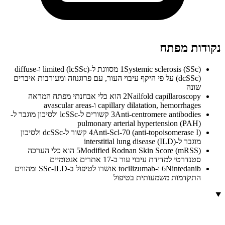
נקודות מפתח
1
Systemic sclerosis (SSc) מסווגת ל-limited (lcSSc) ו-diffuse
(dcSSc) על פי היקף עיבוי העור, עם פרוגנוזה ומעורבות איברים
שונה
2
Nailfold capillaroscopy הוא כלי אבחנתי מפתח המראה
capillary dilatation, hemorrhages ו-avascular areas
3
Anti-centromere antibodies קשורים ל-lcSSc ולסיכון מוגבר ל-
pulmonary arterial hypertension (PAH)
4
Anti-Scl-70 (anti-topoisomerase I) קשור ל-dcSSc ולסיכון
מוגבר ל-interstitial lung disease (ILD)
5
Modified Rodnan Skin Score (mRSS) הוא כלי הערכה
סטנדרטי למדידת עיבוי עור ב-17 אתרים אנטומיים
6
Nintedanib ו-tocilizumab אושרו לטיפול ב-SSc-ILD ומהווים
התקדמות משמעותית בטיפול