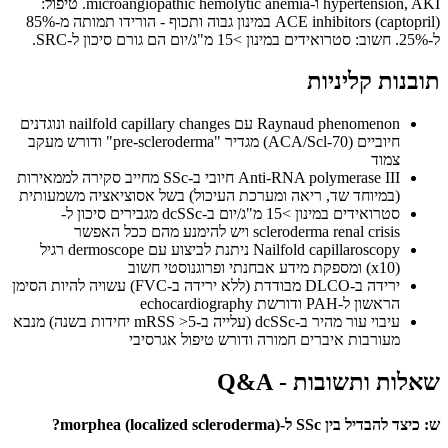
hypertension, AKI ו-microangiopathic hemolytic anemia. טיפול:
ACE inhibitors (captopril) במינון גבוה ותכוף - הורידו תמותה מ-85%
ל-25%. חשוב: סטרואידים במינון >15 מ"ג/יום הם גורם סיכון ל-SRC.
תובנות קליניות
Raynaud phenomenon עם nailfold capillary changes ונוגדנים
חיוביים (ACA/Scl-70) מגדיר "pre-scleroderma" ודורש מעקב
צמוד
Anti-RNA polymerase III חיובי ב-SSc מחייב סקירה לממאירות
(במיוחד שד, ריאה ומערכת העיכול) בשל אסוציאציה משמעותית
סטרואידים במינון >15 מ"ג/יום ב-dcSSc מגבירים סיכון ל-
scleroderma renal crisis ויש להימנע מהם ככל האפשר
Nailfold capillaroscopy ניתנת לביצוע עם dermoscope רגיל
(x10) ומספקת מידע אבחנתי ופרוגנוסטי חשוב
ירידה ב-DLCO מבודדת (ללא ירידה ב-FVC) עשויה להיות הסימן
הראשון ל-PAH ודורשת echocardiography
עיבוי עור מהיר ב-dcSSc (עלייה ב-mRSS >5 יחידות בשנה) מנבא
מעורבות איברים חמורה ודורש טיפול אגרסיבי
שאלות ותשובות - Q&A
ש: כיצד להבדיל בין SSc ל-morphea (localized scleroderma)?