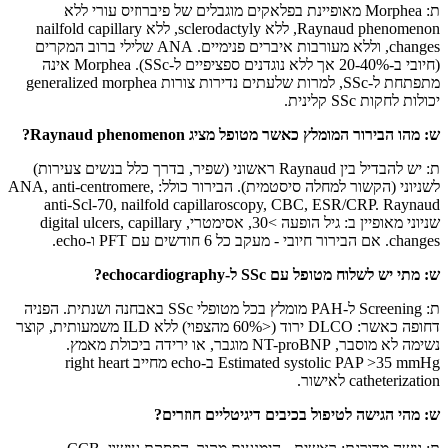
ת: Morphea מאופיינת בפלאקים מוגבלים של פיברוזיס עורי ללא
Raynaud phenomenon, ללא sclerodactyly, ללא nailfold capillary
changes, וללא מעורבות איברים פנימיים. ANA שלילי ברוב המקרים
(חיובי ב-20-40% אך ללא נוגדנים ספציפיים ל-SSc). Morphea אינה
מתפתחת ל-SSc, למרות שלעתים נדירות צורות generalized morphea
יכולות לחקות SSc קלינית.
ש: מהו הבירור המומלץ כאשר מטופל מציג Raynaud phenomenon?
ת: יש להבדיל בין Raynaud ראשוני (שפיר, בדרך כלל בנשים צעירות)
לשניוני (הקשור למחלה סיסטמית). הבירור כולל: ANA, anti-centromere,
anti-Scl-70, nailfold capillaroscopy, CBC, ESR/CRP. Raynaud
שניוני מאופיין ב: גיל הופעה >30, אסימטרי, digital ulcers, capillary
changes. אם הבירור חיובי - מעקב כל 6 חודשים עם PFT ו-echo.
ש: מתי יש לשלוח מטופל עם SSc ל-echocardiography?
ת: Screening ל-PAH מומלץ בכל מטופלי SSc באבחנה ושנתית. הפניה
דחופה כאשר: DLCO ירוד (<60% מהצפוי) ללא ILD משמעותית, קוצר
נשימה לא מוסבר, NT-proBNP מוגבר, או ירידה ביכולת מאמץ.
Estimated systolic PAP >35 mmHg ב-echo מחייב right heart
catheterization לאישור.
ש: מהי הגישה לטיפול בכיבים דיגיטליים חוזרים?