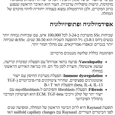
מוקדמת, וגישות טיפוליות עדכניות. העור הוא האיבר הראשון שנפגע
ברוב המקרים, ולכן הדרמטולוג נמצא בעמדה ייחודית לזיהוי מוקדם של
המחלה.
אפידמיולוגיה ופתופיזיולוגיה
שכיחות SSc מוערכת ב-3-24 לכל 100,000 איש, עם שכיחות גבוהה יותר
בנשים (יחס 3-8:1). גיל ההופעה השכיח הוא 30-50 שנים. dcSSc שכיחה
יותר בגברים ובאפרו-אמריקאים, עם מהלך חמור יותר.
הפתוגנזה כוללת שלושה מנגנונים מרכזיים:
Vasculopathy
: פגיעה בתאי אנדותל עם הפעלת קסקדת קרישה,
שגשוג אינטימלי, והצרת לומן כלי דם. זהו כנראה האירוע הראשוני
במחלה
Immune dysregulation
: הפעלת מערכת החיסון עם ייצור
אוטונוגדנים ספציפיים, שחרור ציטוקינים פרו-פיברוטיים (TGF-
beta, IL-4, IL-13) והפעלת תאי T ו-B
Fibrosis
: הפעלת fibroblasts והפיכתם ל-myofibroblasts עם
ייצור יתר של קולגן ורכיבי ECM. TGF-beta הוא הציטוקין המרכזי
בתהליך הפיברוטי
תופעת Raynaud היא לרוב הביטוי הראשון של המחלה, ומופיעה שנים
לפני הביטויים העוריים. Raynaud עם nailfold capillary changes ו/או