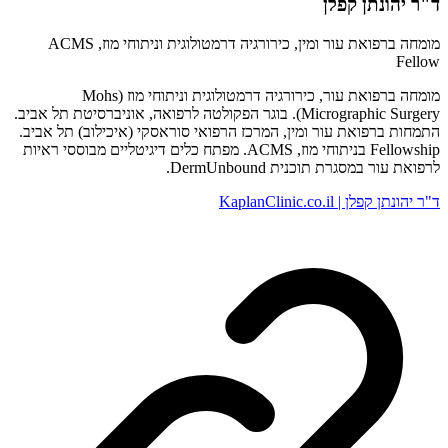
ד"ר יהונתן קפלן
מומחה ברפואת עור ומין, כירורגיה דרמטולוגית וניתוחי מוז, ACMS
Fellow
מומחה ברפואת עור, כירורגיה דרמטולוגית וניתוחי מוז (Mohs
Micrographic Surgery). בוגר הפקולטה לרפואה, אוניברסיטת תל אביב.
התמחות ברפואת עור ומין, המרכז הרפואי סוראסקי (איכילוב) תל אביב.
Fellowship בניתוחי מוז, ACMS. מפתח כלים דיגיטליים מבוססי ראיות
לרפואת עור במסגרת תוכנית DermUnbound.
ד"ר יהונתן קפלן | KaplanClinic.co.il