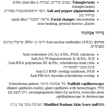
Telangiectasia
: בפנים ובידיים, שכיחה ב-lcSSc (mat-like
telangiectasias)
Salt and pepper pigmentation
: היפר והיפופיגמנטציה מפוזרת,
במיוחד בגב
Facial changes
: microstomia, מראה "מסכה" (mask-like
facies), nose beaking, perioral furrows
בירור אבחנתי
נוגדנים
: Anti-nuclear antibodies (ANA) חיובי ב->90%. פרופיל נוגדנים
ספציפיים:
Anti-centromere (ACA): lcSSc, PAH, calcinosis
Anti-Scl-70 (topoisomerase I): dcSSc, ILD
Anti-RNA polymerase III: dcSSc, scleroderma renal crisis,
סיכון מוגבר לממאירות
Anti-U1 RNP: overlap syndrome, PAH
Anti-PM-Scl: myositis-scleroderma overlap
Nailfold capillaroscopy
: כלי אבחנתי מרכזי. Scleroderma pattern
כולל: dilated capillaries (early), giant capillaries with hemorrhages
(active), avascular areas עם neoangiogenesis (late). ניתן לבצע עם
dermoscope או ophthalmoscope.
Modified Rodnan Skin Score (mRSS)
: הערכת עיבוי עור ב-17