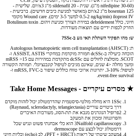
ת: גישה מדורגת: ראשית - הימנעות מקור, הפסקת עישון, CCB
(nifedipine 30-60 מ"ג). שנית - sildenafil 20 מ"ג x3/יום. שלישית -
bosentan 125 מ"ג x2/יום (מאושר למניעת כיבים חדשים). ברביעית -
iloprost IV (0.5-2 ng/kg/min למשך 3-5 ימים). Wound care מקומי
חיוני, כולל debridement במידת הצורך ומניעת זיהום. Botulinum toxin
הוזרק לכפות ידיים עם תוצאות מעודדות.
ש: מהו תפקיד השתלת תאי גזע ב-SSc?
ת: Autologous hematopoietic stem cell transplantation (AHSCT)
הוכחה כיעילה ב-dcSSc חמורה מוקדמת במחקרי ASSIST, ASTIS ו-
SCOT. מומלצת לחולים עם dcSSc מתקדמת במהירות עם mRSS >15
ומשך מחלה <4 שנים, שאינם מגיבים לטיפול קונבנציונלי. תמותה הקשורה
לטיפול: 3-10%. יתרונות ארוכי טווח כוללים שיפור ב-mRSS, FVC ו-
event-free survival.
★
מסרים עיקריים - Take Home Messages
1
SSc היא מחלה מולטי-סיסטמית שהדרמטולוג יכול לזהות מוקדם
דרך ביטויים עוריים (Raynaud, sclerodactyly, telangiectasia)
2
פרופיל הנוגדנים מנבא את תת-הסוג, מעורבות האיברים
והפרוגנוזה ומכוון את המעקב
3
Nailfold capillaroscopy הוא כלי אבחנתי פשוט ונגיש שכל
דרמטולוג יכול לבצע עם dermoscope
4
מעקב שיטתי של ריאות (PFT + HRCT), לב (echo) וכליות חיוני