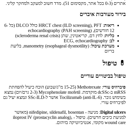
אתרים (0-3 בכל אתר, מקסימום 51). מדד חשוב למעקב ולמחקר קליני.
בירור מעורבות איברים
ריאות
: HRCT chest (ILD screening), PFT כולל DLCO (כל 6-
12 חודשים), echocardiography (PAH screening)
כליות
: לחץ דם, קריאטינין, שתן (scleroderma renal crisis)
לב
: ECG, echocardiography
מערכת עיכול
: manometry (esophageal dysmotility), בליעת
בריום
💊
טיפול
טיפול בביטויים עוריים
פיברוזיס עורי
: Methotrexate (15-25 מ"ג/שבוע) הוכח כיעיל להפחתת
mRSS ב-dcSSc מוקדמת. Mycophenolate mofetil (2-3 גרם/יום) נמצא
בשימוש גובר. Tocilizumab (anti-IL-6) אושר ל-SSc-ILD ונמצא יעיל גם
לפיברוזיס עורי.
Digital ulcers
: מניעה - nifedipine, sildenafil, bosentan (מאושר
למניעת כיבים חדשים). טיפול - iloprost IV (prostacyclin analog),
wound care מקומי, אנטיביוטיקה בזיהום.