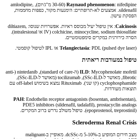
Raynaud phenomenon
: nifedipine (30-60 מ"ג/יום), amlodipine,
sildenafil. אמצעים לא-תרופתיים: הימנעות מקור, כפפות מחממות,
הפסקת עישון.
Calcinosis
: אין טיפול יעיל מבוסס ראיות. אפשרויות שנוסו: diltiazem,
colchicine, minocycline, sodium thiosulfate (IV או intralesional).
הסרה כירורגית במקרים סימפטומטיים.
: PDL (pulsed dye laser) או IPL לטיפול קוסמטי.
Telangiectasia
טיפול במעורבות ריאתית
ILD
: Mycophenolate mofetil (ה-standard of care), nintedanib (anti-
fibrotic, מאושר ל-SSc-ILD), tocilizumab (מאושר ל-SSc-ILD),
cyclophosphamide (קו שני). Rituximab נמצא בשימוש off-label עם
תוצאות מעודדות.
PAH
: Endothelin receptor antagonists (bosentan, ambrisentan),
PDE5 inhibitors (sildenafil, tadalafil), prostacyclin analogs
(epoprostenol, treprostinil). טיפול משולב נדרש ברוב המקרים.
Scleroderma Renal Crisis
מצב חירום המופיע ב-5-10% מ-dcSSc. מאופיין ב-malignant