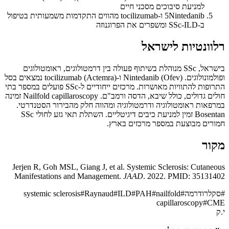
למניעת סיבוכים מסכני חיים
5
Nintedanib ו-tocilizumab מהווים התקדמות משמעותית בטיפול
ב-SSc-ILD ומשפרים את הפרוגנוזה
רלוונטיות לישראל
בישראל, SSc מנוהלת בשיתוף פעולה בין דרמטולוגים, ראומטולוגים
ופולמונולוגים. Nintedanib (Ofev) ו-tocilizumab (Actemra) נמצאים בסל
התרופות להתוויות מאושרות. מרכזים ייחודיים ל-SSc פועלים במספר בתי
חולים גדולים, כולל שיבא, הדסה ורמב"ם. Nailfold capillaroscopy זמינה
במרפאות ראומטולוגיה ודרמטולוגיה ומהווה חלק מהבירור הסטנדרטי.
Bosentan זמין למניעת כיבים דיגיטליים. השתלת תאי גזע לחולי SSc
חמורים מבוצעת במספר מרכזים בארץ.
מקור
Jerjen R, Goh MSL, Giang J, et al. Systemic Sclerosis: Cutaneous
Manifestations and Management.
JAAD
. 2022. PMID: 35131402
#
סקלרודרמה
#
nailfold
#
PAH
#
ILD
#
Raynaud
#
systemic sclerosis
capillaroscopy
#
CME
י.ק