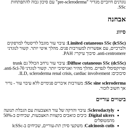
נוגדנים חיוביים מגדיר "pre-scleroderma" עם סיכון גבוה להתפתחות
SSc.
אבחנה
סיווג
Limited cutaneous SSc (lcSSc)
: עיבוי עור מוגבל לדיסטלי למרפקים
ולברכיים, עם אפשרות למעורבות פנים. מהלך איטי יותר. קשור לנוגדני
anti-centromere. סיבוך עיקרי: PAH.
Diffuse cutaneous SSc (dcSSc)
: עיבוי עור נרחב הכולל גם trunk
ופרוקסימלי לגפיים. מהלך מהיר ואגרסיבי יותר. קשור לנוגדני anti-Scl-70.
סיבוכים: ILD, scleroderma renal crisis, cardiac involvement.
SSc sine scleroderma
: מעורבות איברים פנימיים ללא עיבוי עור - נדיר
אך חשוב לזכור.
ביטויים עוריים
Sclerodactyly
: עיבוי והדקה של עור האצבעות עם הגבלת תנועה
Digital ulcers
: כיבים כואבים בקצוות האצבעות, שכיחים ב-50%
מהמטופלים
Calcinosis cutis
: משקעי סידן תת-עוריים, שכיחים ב-lcSSc