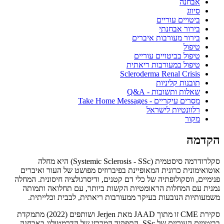
אבחנה
סיווג
ביטויים עוריים
בירור אבחנתי
בירור מעורבות איברים
טיפול
טיפול בביטויים עוריים
טיפול במעורבות ריאתית
Scleroderma Renal Crisis
תובנות קליניות
שאלות ותשובות - Q&A
מסרים עיקריים - Take Home Messages
רלוונטיות לישראל
מקור
הקדמה
סקלרודרמה סיסטמית (Systemic Sclerosis - SSc) היא מחלה
אוטואימונית כרונית המאופיינת בפיברוזיס מפושט של העור ואיברים
פנימיים, ווסקולופתיה של כלי דם קטנים, ודיסרגולציה חיסונית. המחלה
נמנית עם המחלות הראומטיות הקשות ביותר, עם תחלואה ותמותה
משמעותיות הנובעות בעיקר ממעורבות ריאתית, לבבית וכלייתית.
סקירת CME זו מתוך JAAD מאת Jerjen ושותפים (2022) מתמקדת
בביטויים העוריים של SSc, התפקיד המרכזי של הדרמטולוג באבחנה