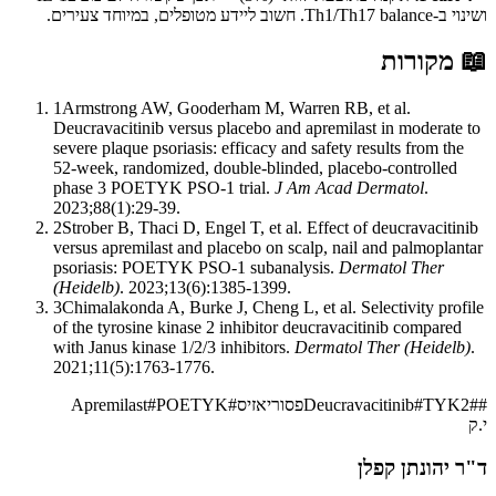
ושינוי ב-Th1/Th17 balance. חשוב ליידע מטופלים, במיוחד צעירים.
📖
מקורות
1
Armstrong AW, Gooderham M, Warren RB, et al.
Deucravacitinib versus placebo and apremilast in moderate to
severe plaque psoriasis: efficacy and safety results from the
52-week, randomized, double-blinded, placebo-controlled
phase 3 POETYK PSO-1 trial.
J Am Acad Dermatol
.
2023;88(1):29-39.
2
Strober B, Thaci D, Engel T, et al. Effect of deucravacitinib
versus apremilast and placebo on scalp, nail and palmoplantar
psoriasis: POETYK PSO-1 subanalysis.
Dermatol Ther
(Heidelb)
. 2023;13(6):1385-1399.
3
Chimalakonda A, Burke J, Cheng L, et al. Selectivity profile
of the tyrosine kinase 2 inhibitor deucravacitinib compared
with Janus kinase 1/2/3 inhibitors.
Dermatol Ther (Heidelb)
.
2021;11(5):1763-1776.
#
#
TYK2
#
Deucravacitinib
פסוריאזיס
#
POETYK
#
Apremilast
י.ק
ד"ר יהונתן קפלן