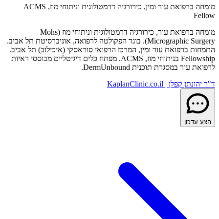
מומחה ברפואת עור ומין, כירורגיה דרמטולוגית וניתוחי מוז, ACMS
Fellow
מומחה ברפואת עור, כירורגיה דרמטולוגית וניתוחי מוז (Mohs
Micrographic Surgery). בוגר הפקולטה לרפואה, אוניברסיטת תל אביב.
התמחות ברפואת עור ומין, המרכז הרפואי סוראסקי (איכילוב) תל אביב.
Fellowship בניתוחי מוז, ACMS. מפתח כלים דיגיטליים מבוססי ראיות
לרפואת עור במסגרת תוכנית DermUnbound.
ד"ר יהונתן קפלן | KaplanClinic.co.il
הצע עדכון