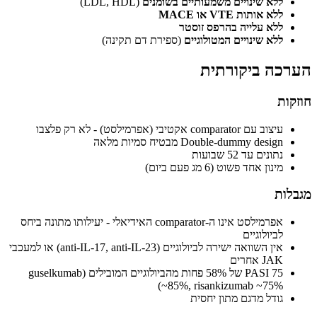
ללא שינויים משמעותיים בשומנים
(LDL, HDL)
ללא אותות VTE או MACE
ללא עלייה בהרפס זוסטר
ללא שינויים המטולוגיים
(ספירת דם תקינה)
הערכה ביקורתית
חוזקות
עיצוב עם comparator אקטיבי (אפרמילסט) - לא רק פלצבו
Double-dummy design מבטיח סמיות מלאה
נתונים עד 52 שבועות
מינון אחד פשוט (6 מג פעם ביום)
מגבלות
אפרמילסט אינו ה-comparator האידיאלי - יעילותו מתונה ביחס
לביולוגיים
אין השוואה ישירה לביולוגיים (anti-IL-17, anti-IL-23) או למעכבי
JAK אחרים
PASI 75 של 58% פחות מהביולוגיים המובילים (guselkumab
~85%, risankizumab ~75%)
גודל מדגם מתון יחסית