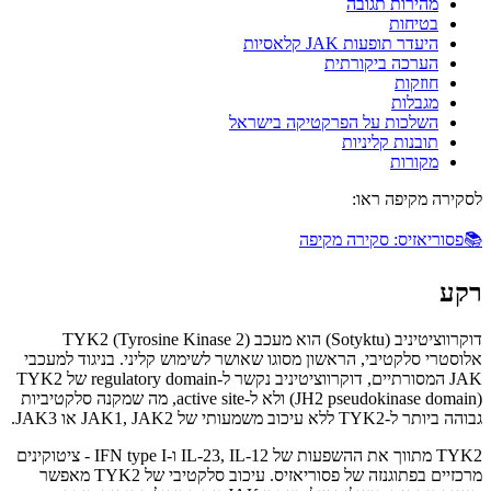
מהירות תגובה
בטיחות
היעדר תופעות JAK קלאסיות
הערכה ביקורתית
חוזקות
מגבלות
השלכות על הפרקטיקה בישראל
תובנות קליניות
מקורות
לסקירה מקיפה ראו:
📚
פסוריאזיס: סקירה מקיפה
רקע
דוקרווציטיניב (Sotyktu) הוא מעכב TYK2 (Tyrosine Kinase 2)
אלוסטרי סלקטיבי, הראשון מסוגו שאושר לשימוש קליני. בניגוד למעכבי
JAK המסורתיים, דוקרווציטיניב נקשר ל-regulatory domain של TYK2
(JH2 pseudokinase domain) ולא ל-active site, מה שמקנה סלקטיביות
גבוהה ביותר ל-TYK2 ללא עיכוב משמעותי של JAK1, JAK2 או JAK3.
TYK2 מתווך את ההשפעות של IL-23, IL-12 ו-IFN type I - ציטוקינים
מרכזיים בפתוגנזה של פסוריאזיס. עיכוב סלקטיבי של TYK2 מאפשר