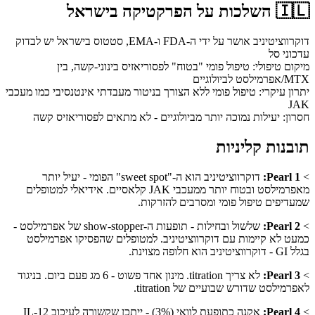
🇮🇱
השלכות על הפרקטיקה בישראל
דוקרווציטיניב אושר על ידי ה-FDA ו-EMA, סטטוס בישראל יש לבדוק
עדכוני סל
מיקום טיפולי: טיפול פומי "בטוח" לפסוריאזיס בינוני-קשה, בין
MTX/אפרמילסט לביולוגיים
יתרון עיקרי: טיפול פומי ללא הצורך בניטור מעבדתי אינטנסיבי כמו מעכבי
JAK
חסרון: יעילות נמוכה יותר מביולוגיים - לא מתאים לפסוריאזיס קשה
תובנות קליניות
>
Pearl 1:
דוקרווציטיניב הוא ה-"sweet spot" הפומי - יעיל יותר
מאפרמילסט ובטוח יותר ממעכבי JAK קלאסיים. אידיאלי למטופלים
שמעדיפים טיפול פומי ומסרבים להזרקות.
>
Pearl 2:
שלשול ובחילות - תופעות ה-show-stopper של אפרמילסט -
כמעט לא קיימות עם דוקרווציטיניב. למטופלים שהפסיקו אפרמילסט
בגלל GI - דוקרווציטיניב הוא חלופה מצוינת.
>
Pearl 3:
לא צריך titration. מינון אחד פשוט - 6 מג פעם ביום. בניגוד
לאפרמילסט שדורש שבועיים של titration.
>
Pearl 4:
אקנה כתופעת לוואי (3%) - ייתכן שקשורה לעיכוב IL-12