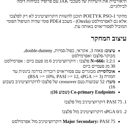
תיאורטית את היעילות של מעכבי JAK עם פרופיל בטיחות דומה
לביולוגיים.
מחקר POETYK PSO-1 תוכנן להשוות דוקרווציטיניב לא רק לפלצבו
אלא גם לאפרמילסט (Otezla) - מעכב PDE4 פומי שהיה הטיפול הפומי
המוביל לפסוריאזיס באותה עת.
עיצוב המחקר
עיצוב:
פאזה 3, אקראי, כפול-סמיות, double-dummy,
מבוקר-פלצבו ואפרמילסט
N=666:
1:2:1 פלצבו : דוקרווציטיניב 6 מג פעם ביום : אפרמילסט
30 מג פעמיים ביום
אוכלוסייה:
מבוגרים עם פסוריאזיס רובדית בדרגה בינונית עד
חמורה (BSA >= 10%, PASI >= 12, sPGA >= 3)
משך:
52 שבועות (עם crossover של פלצבו לדוקרווציטיניב בשבוע
16)
Co-primary Endpoints (שבוע 16):
1. PASI 75 דוקרווציטיניב מול פלצבו
2. sPGA 0/1 דוקרווציטיניב מול פלצבו
PASI 75 דוקרווציטיניב מול אפרמילסט
Major Secondary: