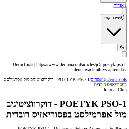
ℹ️
אודות
📬
יצירת קשר
DermTools |
https://www.dermai.co.il
/articles/
jc5-poetyk-pso1-
deucravacitinib-vs-apremilast
DermTools
/
מאמרים
/
POETYK PSO-1 - דוקרווציטיניב מול אפרמילסט
בפסוריאזיס רובדית
Journal Club
POETYK PSO-1 - דוקרווציטיניב
מול אפרמילסט בפסוריאזיס רובדית
POETYK PSO-1 - Deucravacitinib vs Apremilast in Plaque