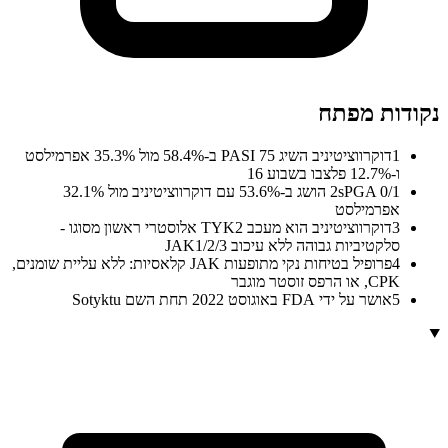
נקודות מפתח
1
דוקרווציטיניב השיג PASI 75 ב-58.4% מול 35.3% אפרמילסט
ו-12.7% פלצבו בשבוע 16
2
sPGA 0/1 הושג ב-53.6% עם דוקרווציטיניב מול 32.1%
אפרמילסט
3
דוקרווציטיניב הוא מעכב TYK2 אלוסטרי ראשון מסוגו -
סלקטיביות גבוהה ללא עיכוב JAK1/2/3
4
פרופיל בטיחות נקי מתופעות JAK קלאסיות: ללא עליית שומנים,
CPK, או הרפס זוסטר מוגבר
5
אושר על ידי FDA באוגוסט 2022 תחת השם Sotyktu