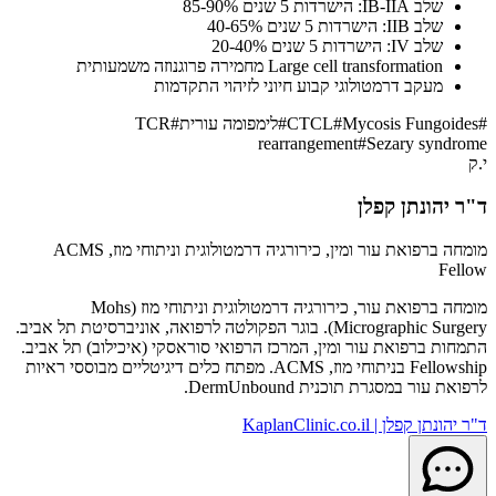
שלב IB-IIA: הישרדות 5 שנים 85-90%
שלב IIB: הישרדות 5 שנים 40-65%
שלב IV: הישרדות 5 שנים 20-40%
Large cell transformation מחמירה פרוגנוזה משמעותית
מעקב דרמטולוגי קבוע חיוני לזיהוי התקדמות
#
Mycosis Fungoides
#
CTCL
#
לימפומה עורית
#
TCR
rearrangement
#
Sezary syndrome
י.ק
ד"ר יהונתן קפלן
מומחה ברפואת עור ומין, כירורגיה דרמטולוגית וניתוחי מוז, ACMS
Fellow
מומחה ברפואת עור, כירורגיה דרמטולוגית וניתוחי מוז (Mohs
Micrographic Surgery). בוגר הפקולטה לרפואה, אוניברסיטת תל אביב.
התמחות ברפואת עור ומין, המרכז הרפואי סוראסקי (איכילוב) תל אביב.
Fellowship בניתוחי מוז, ACMS. מפתח כלים דיגיטליים מבוססי ראיות
לרפואת עור במסגרת תוכנית DermUnbound.
ד"ר יהונתן קפלן | KaplanClinic.co.il