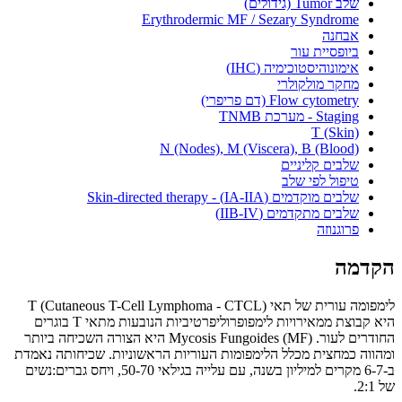
שלב Tumor (גידולים)
Erythrodermic MF / Sezary Syndrome
אבחנה
ביופסיית עור
אימונוהיסטוכימיה (IHC)
מחקר מולקולרי
Flow cytometry (דם פריפרי)
Staging - מערכת TNMB
T (Skin)
N (Nodes), M (Viscera), B (Blood)
שלבים קליניים
טיפול לפי שלב
שלבים מוקדמים (IA-IIA) - Skin-directed therapy
שלבים מתקדמים (IIB-IV)
פרוגנוזה
הקדמה
לימפומה עורית של תאי T (Cutaneous T-Cell Lymphoma - CTCL)
היא קבוצת ממאירויות לימפופרוליפרטיביות הנובעות מתאי T בוגרים
החודרים לעור. Mycosis Fungoides (MF) היא הצורה השכיחה ביותר
ומהווה כמחצית מכלל הלימפומות העוריות הראשוניות. שכיחותה נאמדת
ב-6-7 מקרים למיליון בשנה, עם עלייה בגילאי 50-70, ויחס גברים:נשים
של 2:1.