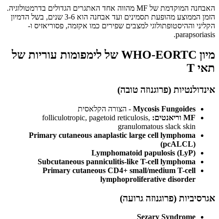
האבחנה המוקדמת של MF מהווה אחד האתגרים הגדולים בדרמטולוגיה.
הזמן הממוצע מהופעת תסמינים ועד אבחנה הוא 3-6 שנים, בשל הדמיון
הקליני וההיסטופתולוגי למצבים שפירים כמו אקזמה, פסוריאזיס ו-
parapsoriasis.
מיון WHO-EORTC של לימפומות עוריות של
תאי T
אינדולנטיות (פרוגנוזה טובה)
Mycosis Fungoides
- הצורה הקלאסית
MF וריאנטים:
folliculotropic, pagetoid reticulosis,
granulomatous slack skin
Primary cutaneous anaplastic large cell lymphoma
(pcALCL)
Lymphomatoid papulosis (LyP)
Subcutaneous panniculitis-like T-cell lymphoma
Primary cutaneous CD4+ small/medium T-cell
lymphoproliferative disorder
אגרסיביות (פרוגנוזה גרועה)
Sezary Syndrome