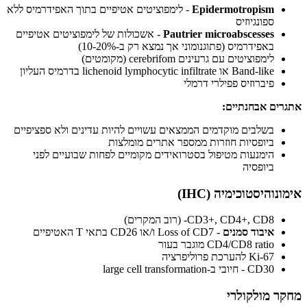
Epidermotropism
- לימפוציטים אטיפיים בתוך האפידרמיס ללא
ספונגיוזיס
Pautrier microabscesses
- אשכולות של לימפוציטים אטיפיים
באפידרמיס (פתוגנומוני אך נמצא רק ב-10-20%)
לימפוציטים עם גרעינים cerebrifom (מקומטים)
Band-like או lichenoid lymphocytic infiltrate בדרמיס העליון
פיברוזיס פפילרי דרמלי
אתגרים אבחנתיים:
בשלבים מוקדמים הממצאים עשויים להיות עדינים ולא ספציפיים
ביופסיות חוזרות ממספר אתרים מומלצות
הימנעות מטיפול בסטרואידים מקומיים לפחות שבועיים לפני
ביופסיה
אימונוהיסטוכימיה (IHC)
CD3+, CD4+, CD8- (רוב המקרים)
איבוד סמנים
- Loss of CD7 ו/או CD26 בתאי T האטיפיים
CD4/CD8 ratio מוגבר בעור
Ki-67 להערכת פרוליפרציה
CD30 - חיובי ב-large cell transformation
מחקר מולקולרי