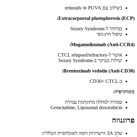
בשילוב עם PUVA או retinoids
Extracorporeal photopheresis (ECP):
במיוחד ל-Sezary Syndrome
טיפול חוץ-גופי
Mogamulizumab (Anti-CCR4):
אושר ל-CTCL relapsed/refractory
יעילות בעיקר ב-Sezary Syndrome
Brentuximab vedotin (Anti-CD30):
ב-CD30+ CTCL
כימותרפיה:
שמורה למחלה מתקדמת עמידה
Gemcitabine, Liposomal doxorubicin
פרוגנוזה
שלב IA: הישרדות דומה לאוכלוסייה הכללית