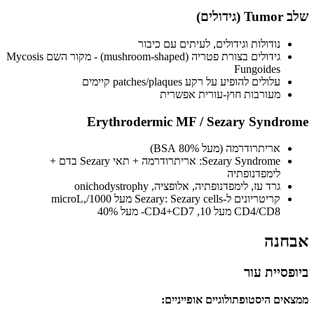
שלב Tumor (גידולים)
נודולות וגידולים, לעיתים עם כיבור
גידולים בצורת פטריה (mushroom-shaped) - מקור השם Mycosis
Fungoides
עלולים להופיע על רקע patches/plaques קיימים
מעורבות חוץ-עורית אפשרית
Erythrodermic MF / Sezary Syndrome
אריתרודרמה (מעל 80% BSA)
Sezary Syndrome: אריתרודרמה + תאי Sezary בדם +
לימפדנופתיה
גרד עז, לימפדנופתיה, אלופציה, onichodystrophy
קריטריונים ל-Sezary: Sezary cells מעל 1000/microL,
CD4/CD8 מעל 10, CD4+CD7- מעל 40%
אבחנה
ביופסיית עור
ממצאים היסטופתולוגיים אופייניים: