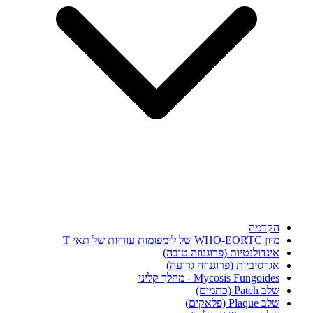
הקדמה
מיון WHO-EORTC של לימפומות עוריות של תאי T
אינדולנטיות (פרוגנוזה טובה)
אגרסיביות (פרוגנוזה גרועה)
Mycosis Fungoides - מהלך קליני
שלב Patch (כתמים)
שלב Plaque (פלאקים)