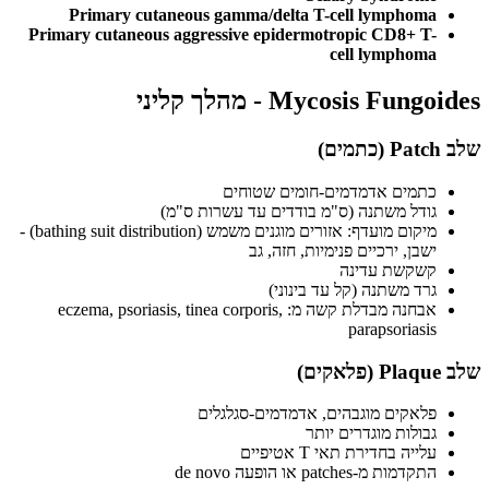
Primary cutaneous gamma/delta T-cell lymphoma
Primary cutaneous aggressive epidermotropic CD8+ T-
cell lymphoma
Mycosis Fungoides - מהלך קליני
שלב Patch (כתמים)
כתמים אדמדמים-חומים שטוחים
גודל משתנה (ס"מ בודדים עד עשרות ס"מ)
מיקום מועדף: אזורים מוגנים משמש (bathing suit distribution) -
ישבן, ירכיים פנימיות, חזה, גב
קשקשת עדינה
גרד משתנה (קל עד בינוני)
אבחנה מבדלת קשה מ: eczema, psoriasis, tinea corporis,
parapsoriasis
שלב Plaque (פלאקים)
פלאקים מוגבהים, אדמדמים-סגלגלים
גבולות מוגדרים יותר
עלייה בחדירת תאי T אטיפיים
התקדמות מ-patches או הופעה de novo