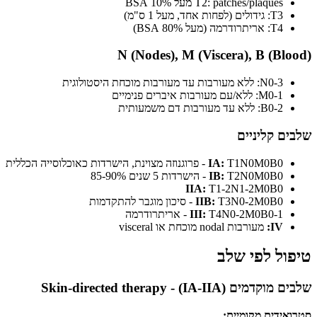
T2: patches/plaques מעל 10% BSA
T3: גידולים (לפחות אחד, מעל 1 ס"מ)
T4: אריתרודרמה (מעל 80% BSA)
N (Nodes), M (Viscera), B (Blood)
N0-3: ללא מעורבות עד מעורבות מוכחת היסטולוגית
M0-1: ללא/עם מעורבות איברים פנימיים
B0-2: ללא עד מעורבות דם משמעותית
שלבים קליניים
T1N0M0B0 - פרוגנוזה מצוינת, הישרדות כאוכלוסייה הכללית
IA:
T2N0M0B0 - הישרדות 5 שנים 85-90%
IB:
IIA:
T1-2N1-2M0B0
T3N0-2M0B0 - סיכון מוגבר להתקדמות
IIB:
T4N0-2M0B0-1 - אריתרודרמה
III:
IV:
מעורבות nodal מוכחת או visceral
טיפול לפי שלב
שלבים מוקדמים (IA-IIA) - Skin-directed therapy
סטרואידים מקומיים: