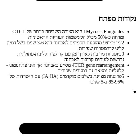
נקודות מפתח
1
Mycosis Fungoides היא הצורה השכיחה ביותר של CTCL
ומהווה כ-50% מכלל הלימפומות העוריות הראשוניות
2
זמן ממוצע מהופעת תסמינים לאבחנה הוא 3-6 שנים בשל דמיון
קליני לדרמטוזות שפירות
3
ביופסיות מרובות לאורך זמן עם קורלציה קלינית-פתולוגית
נדרשות לעיתים קרובות לאבחנה
4
TCR gene rearrangement מסייע באבחנה אך אינו פתוגנומוני -
קלונליות נמצאת גם במצבים שפירים
5
פרוגנוזה מצוינת בשלבים מוקדמים (IA-IIA) עם הישרדות של
85-95% ב-5 שנים