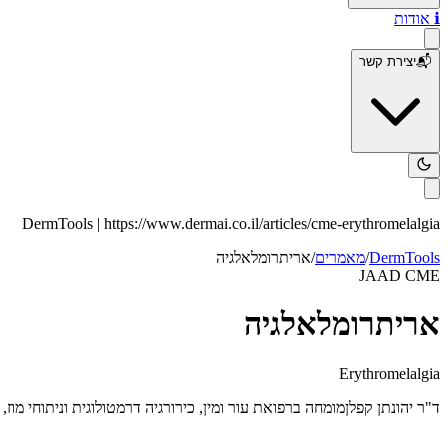
ℹ️
אודות
📬
יצירת קשר
DermTools |
https://www.dermai.co.il
/articles/
cme-erythromelalgia
DermTools
/
מאמרים
/
אריתרומלאלגיה
JAAD CME
אריתרומלאלגיה
Erythromelalgia
ד"ר יהונתן קפלן
מומחה ברפואת עור ומין, כירורגיה דרמטולוגית וניתוחי מוז, ACMS Fellow