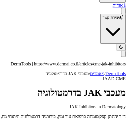
ℹ️
אודות
📬
יצירת קשר
DermTools |
https://www.dermai.co.il
/articles/
cme-jak-inhibitors
DermTools
/
מאמרים
/
מעכבי JAK בדרמטולוגיה
JAAD CME
מעכבי JAK בדרמטולוגיה
JAK Inhibitors in Dermatology
ד"ר יהונתן קפלן
מומחה ברפואת עור ומין, כירורגיה דרמטולוגית וניתוחי מוז, ACMS Fellow