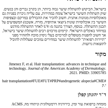
בישראל, הביקוש להשתלת שיער גבוה ביותר, הן בקרב גברים והן בנשים.
שוק השתלות השיער בישראל צומח במהירות, עם עלייה ניכרת בפניות גם
מאוכלוסיות מגוונות אתנית. חשוב להכיר את ההבדלים במרקם ובצפיפות
השיער בין אוכלוסיות שונות (יוצאי אתיופיה, מזרח, אשכנז) המשפיעים על
תכנון ההשתלה. בנוסף, הצורך בהגנה מ-UV לאחר ההשתלה מודגש
במיוחד באקלים הישראלי. קיימים מרכזים רבים להשתלת שיער בישראל,
אך חשוב להפנות מטופלים למרכזים בעלי ניסיון מוכח ולהזהיר מפני
"תיירות רפואית" להשתלות שיער במחירים נמוכים שעלולות להוביל
לתוצאות גרועות.
מקור
Jimenez F, et al. Hair transplantation: advances in technique and
technology.
Journal of the American Academy of Dermatology
.
2021. PMID: 33905785
hair transplantation
#
FUE
#
FUT
#
PRP
#
androgenetic alopecia
#
CME
#
י.ק
ד"ר יהונתן קפלן
מומחה ברפואת עור ומין, כירורגיה דרמטולוגית וניתוחי מוז, ACMS