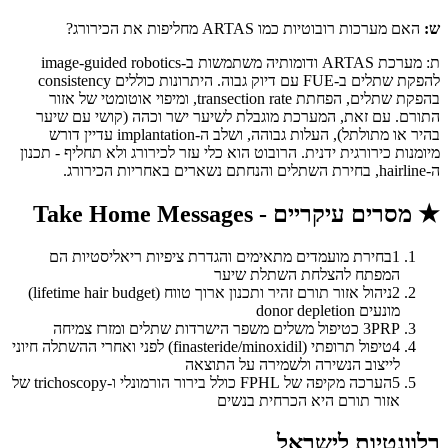
ש:
האם מערכות רובוטיות כמו ARTAS מחליפות את הכירורג?
ת: מערכת ARTAS ודומותיה משתמשות ב-image-guided robotics
להפקת שתלים ב-FUE עם דיוק גבוה. היתרונות כוללים consistency
בהפקת שתלים, הפחתת transection rate, ומיפוי אוטומטי של אזור
התורם. עם זאת, המערכת מוגבלת לשיער ישר וכהה (קושי עם שיער
בהיר או מתולתל), העלות גבוהה, ושלב ה-implantation עדיין דורש
מיומנות כירורגית ידנית. הרובוט הוא כלי עזר לכירורג ולא תחליף - תכנון
ה-hairline, בחירת השתלים והנחתם נשארים באחריות הכירורג.
★
מסרים עיקריים - Take Home Messages
1
בחירת מועמדים מתאימים והגדרת ציפיות ריאליסטיות הם
המפתח להצלחת השתלת שיער
2
ניהול אזור תורם זהיר ותכנון ארוך טווח (lifetime hair budget)
מונעים donor depletion
PRP כטיפול משלים משפר הישרדות שתלים ומזרז צמיחה
3
4
טיפול תרופתי (finasteride/minoxidil) לפני ואחרי ההשתלה חיוני
לייצוב הנשירה ולשמירה על התוצאה
5
הערכה מקיפה של FPHL כולל בירור הורמונלי ו-trichoscopy של
אזור תורם היא הכרחית בנשים
רלוונטיות לישראל