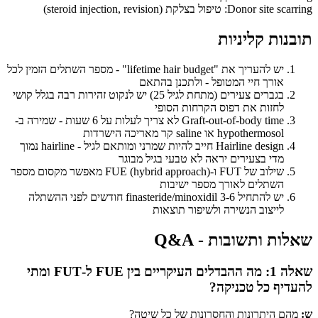
Donor site scarring: טיפול בצלקת (steroid injection, revision)
תובנות קליניות
יש להעריך את "lifetime hair budget" - מספר השתלים הזמין לכל
אורך חיי המטופל - ולתכנן בהתאם
בגברים צעירים (מתחת לגיל 25) יש לנקוט זהירות רבה בגלל קושי
לחזות את דפוס הקרחות הסופי
Graft-out-of-body time לא צריך לעלות על 6 שעות - שמירה ב-
hypothermosol או saline קר מאריכה הישרדות
Hairline design חייב להיות שמרני ומותאם לגיל - hairline נמוך
מדי בצעירים יראה לא טבעי בגיל מבוגר
שילוב של FUT ו-FUE (hybrid approach) מאפשר מקסום מספר
השתלים לאורך מספר ישיבות
יש להתחיל finasteride/minoxidil 3-6 חודשים לפני ההשתלה
לייצוב הנשירה ולשיפור תוצאות
שאלות ותשובות - Q&A
שאלה 1: מה ההבדלים העיקריים בין FUE ל-FUT ומתי
להעדיף כל טכניקה?
ש:
מהם היתרונות והחסרונות של כל שיטה?