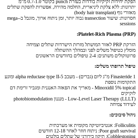
הפקת יחידות זקיקיות בודדות בעזרת punch בקוטר 0.7-1.0 מ"מ
יתרונות: ללא צלקת ליניארית, החלמה מהירה, אפשרות להפקת שתלים
מאזורי גוף (body hair transplant)
חסרונות: שיעור transection גבוה יותר, זמן ניתוח ארוך, מוגבל ב-mega-
sessions
Platelet-Rich Plasma (PRP):
הזרקת PRP לאזור המושתל מזרזת הישרדות שתלים וצמיחה
מומלץ כטיפול משלים לפני ובמהלך ההשתלה
פרוטוקולים משתנים: 2-4 טיפולים בחודשים הראשונים
טיפול תרופתי משלים:
Finasteride 1 מ"ג ליום (גברים) - מעכב 5-alpha reductase type II ומונע
התקדמות נוספת
Minoxidil 5% topical - מאריך את הפאזה האנגנית ומגביר זרימת דם
לזקיקים
Low-Level Laser Therapy (LLLT) - מנגנון photobiomodulation
לעידוד צמיחה
ניהול סיבוכים:
Folliculitis: אנטיביוטיקה מקומית או מערכתית
Poor graft survival: ניתוח חוזר לאחר 12-18 חודשים
Cobblestoning: תיקון כירורגי של שתלים בולטים