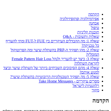
הקדמה
אפידמיולוגיה ופתופיזיולוגיה
אבחנה
טיפול
תובנות קליניות
שאלות ותשובות - Q&A
שאלה 1: מה ההבדלים העיקריים בין FUE ל-FUT ומתי להעדיף
כל טכניקה?
שאלה 2: מהו תפקיד ה-PRP בהשתלת שיער ומה הפרוטוקול
המומלץ?
שאלה 3: כיצד יש להעריך ולנהל Female Pattern Hair Loss
לקראת השתלה?
שאלה 4: מהם הסיבוכים השכיחים ביותר של השתלת שיער וכיצד
למנוע אותם?
שאלה 5: מה תפקיד הטכנולוגיות הרובוטיות בהשתלת שיער?
מסרים עיקריים - Take Home Messages
רלוונטיות לישראל
מקור
הקדמה