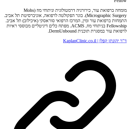
Fellow
מומחה ברפואת עור, כירורגיה דרמטולוגית וניתוחי מוז (Mohs
Micrographic Surgery). בוגר הפקולטה לרפואה, אוניברסיטת תל אביב.
התמחות ברפואת עור ומין, המרכז הרפואי סוראסקי (איכילוב) תל אביב.
Fellowship בניתוחי מוז, ACMS. מפתח כלים דיגיטליים מבוססי ראיות
לרפואת עור במסגרת תוכנית DermUnbound.
ד"ר יהונתן קפלן | KaplanClinic.co.il