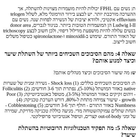
ת: נשים עם FPHL יכולות להיות מועמדות מצוינות להשתלה, אך
ההערכה מורכבת יותר. יש לבצע בירור הורמונלי מלא, לשלול telogen
effluvium אקטיבי, ולוודא יציבות של הנשירה לפחות שנה. נשים עם
Ludwig I-II הן המועמדות הטובות ביותר. בניגוד לגברים, donor area
בנשים עלולה להיות מושפעת מדילול דיפוזי, ולכן חשוב לבצע trichoscopy
של האזור התורם. שימוש ב-minoxidil ו-spironolactone כטיפול משלים
חשוב לייצוב.
שאלה 4: מהם הסיבוכים השכיחים ביותר של השתלת שיער
וכיצד למנוע אותם?
ש:
מה שיעור הסיבוכים וכיצד מנהלים אותם?
ת: הסיבוכים השכיחים כוללים: (1) Shock loss - נשירה זמנית של שערות
native באזור המושתל (5-10%), נפתרת תוך 3-6 חודשים; (2) Folliculitis
- זיהום זקיקים באזור המושתל (3-5%), מטופל באנטיביוטיקה; (3) Poor
growth - שיעור צמיחה מתחת ל-80%, דורש הערכת טכניקה; (4)
Numbness באזור התורם - חולף תוך 3-6 חודשים; (5) Cobblestoning -
הנחת שתלים עמוקה/שטוחה מדי. מניעה כוללת טכניקה מדויקת, שמירה
על זמני out-of-body קצרים, וטיפול אנטיביוטי פרופילקטי.
שאלה 5: מה תפקיד הטכנולוגיות הרובוטיות בהשתלת
שיער?