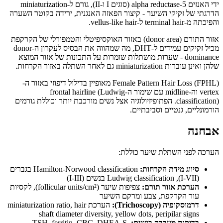
ידי האנזים 5-alpha reductase (סוגים I ו-II), גורם ל-miniaturization
הדרגתי של זקיקי השיער - קיצור הפאזה האנגנית, ירידה בקוטר השערה
והפיכתה מ-terminal hair ל-vellus-like hair.
אזור התורם (donor area) באזור האוקסיפיטלי והטמפורלי של הקרקפת
מכיל זקיקים עמידים ל-DHT, מה שמהווה את הבסיס לעקרון ה-donor
dominance - שערות מושתלות שומרות על התכונות של אזור המוצא
שלהן ואינן עוברות miniaturization גם לאחר השתלה באזור הקרחות.
Female Pattern Hair Loss (FPHL) מאופיין בדילול דיפוזי באזור ה-
vertex וה-midline עם שימור ה-frontal hairline (Ludwig
classification). הפתופיזיולוגיה אצל נשים מורכבת יותר וכוללת גורמים
הורמונליים, גנטיים וסביבתיים.
אבחנה
הערכה לפני השתלת שיער כוללת:
סיווג מידת הקרחות:
Hamilton-Norwood classification בגברים
(I-VII), Ludwig classification בנשים (I-III)
הערכת אזור תורם:
צפיפות שיער (follicular units/cm²), לקסיות
עור הקרקפת, צבע ומרקם השיער
דרמוסקופיה (Trichoscopy):
הערכת miniaturization ratio, hair
shaft diameter diversity, yellow dots, peripilar signs
בדיקות מעבדה בנשים:
TSH, ferritin, CBC, DHEA-S,