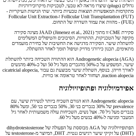
השתלת שיער התפתחה באופן דרמטי בעשורים האחרונים, ממיני-שתלים
גדולים (plugs) שיצרו מראה לא טבעי, לטכניקות מיקרוכירורגיות
מתקדמות המאפשרות תוצאות טבעיות ביותר. שתי הגישות העיקריות -
Follicular Unit Transplantation (FUT) ו-Follicular Unit Extraction
(FUE) - מהוות את עמוד השדרה של התחום.
סקירת CME זו מתוך JAAD (Jimenez et al., 2021) מציגה סקירה
מקיפה של הטכניקות, ההתוויות, הסיבוכים והטיפולים המשלימים
להשתלת שיער. הסקירה מדגישה את החשיבות של בחירת מועמדים
מתאימים, תכנון כירורגי מדויק וטיפול תומך לאחר ההשתלה.
Androgenetic alopecia (AGA) הוא ההתוויה השכיחה ביותר להשתלת
שיער, המשפיע על כ-50% מהגברים מעל גיל 50 ועל כ-40% מהנשים
לאורך חייהן. בנוסף, השתלת שיער מבוצעת גם עבור cicatricial alopecia,
traction alopecia, ושחזור לאחר טראומה או כוויות.
אפידמיולוגיה ופתופיזיולוגיה
Androgenetic alopecia הוא הגורם השכיח ביותר לנשירת שיער, עם
prevalence של 30% בגברים בני 30, 50% בגברים בני 50, ומעל 80%
בגברים מעל גיל 70. אצל נשים, השכיחות עולה משמעותית לאחר גיל
המעבר ומגיעה ל-40% בנשים מעל גיל 60.
הפתופיזיולוגיה של AGA מבוססת על הפעולה של dihydrotestosterone
(DHT) על זקיקי שיער רגישים גנטית. DHT, המיוצר מ-testosterone על