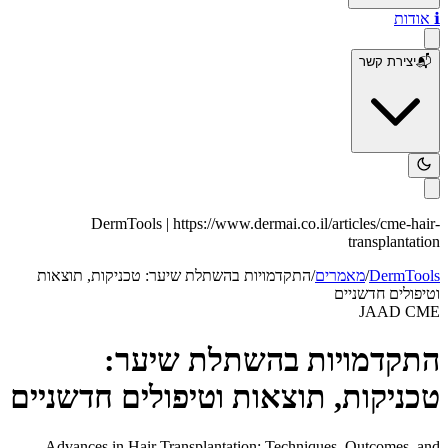
ℹ️
אודות
📬
יצירת קשר
DermTools |
https://www.dermai.co.il
/articles/
cme-hair-
transplantation
DermTools
/
מאמרים
/
התקדמויות בהשתלת שיער: טכניקות, תוצאות
וטיפולים חדשניים
JAAD CME
התקדמויות בהשתלת שיער:
טכניקות, תוצאות וטיפולים חדשניים
Advances in Hair Transplantation: Techniques, Outcomes, and