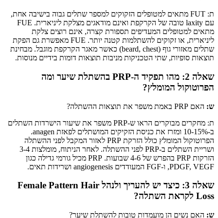
ת: FUT מתאים למטופלים הזקוקים למספר שתלים גבוה בישיבה אחת,
עם laxity טובה של הקרקפת ואינם מודאגים מצלקת ליניארית. FUE
מתאים למטופלים המעדיפים תספורת קצרה, אינם רוצים צלקת
ליניארית, או זקוקים להשתלמות קטנה יותר. FUE מאפשרת גם הפקת
שתלים מאזורי גוף (beard, chest) כאשר מאגר הקרקפת מוגבל. מבחינת
תוצאות סופיות, שתי הטכניקות מניבות תוצאות דומות בידיים מנוסות.
שאלה 2: מהו תפקיד ה-PRP בהשתלת שיער ומה
הפרוטוקול המומלץ?
ש:
האם PRP באמת משפר את תוצאות ההשתלה?
ת: מחקרים מבוקרים הראו ש-PRP משפר את שיעור הישרדות השתלים
ב-10-15% ומזרז את כניסת הזקיקים המושתלים לפאזת anagen.
הפרוטוקול המומלץ כולל הזרקת PRP לאזור המקבל לפני ההשתלה
ושריית השתלים ב-PRP לפני ההשתלה. לאחר הניתוח, מומלצות 3-4
הזרקות PRP בהפרש של 4-6 שבועות. PRP מכיל גורמי גדילה כגון
PDGF, VEGF, ו-FGF המעודדים angiogenesis ושרידות תאים.
שאלה 3: כיצד יש להעריך ולנהל Female Pattern Hair
Loss לקראת השתלה?
ש:
האם נשים הן מועמדות טובות להשתלת שיער?