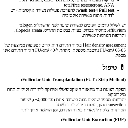
total/free testosterone, ANA
Pull test ו-wash test:
להערכת פעילות נשירה אקטיבית - יש
לדחות ניתוח בנשירה אקטיבית
יש לשלול גורמים הפיכים לנשירת שיער לפני ההשתלה: telogen
effluvium, מחסור בברזל, בעיות בבלוטת התריס, alopecia areata,
ותרופות הגורמות לנשירה.
Hair density assessment באזור התורם הוא קריטי: צפיפות ממוצעת של
65-85 FU/cm² נחשבת מספקת, מתחת ל-40 FU/cm² האזור התורם אינו
מספק.
💊
טיפול
Follicular Unit Transplantation (FUT / Strip Method):
הפקת רצועת עור מהאזור האוקסיפיטלי ופירוקה ליחידות זקיקיות תחת
מיקרוסקופ
יתרונות: מספר שתלים גבוה בישיבה אחת (עד 4,000+), שיעור
transection נמוך, עלות נמוכה יותר לשתל
חסרונות: צלקת ליניארית באזור התורם, זמן החלמה ארוך יותר
Follicular Unit Extraction (FUE):