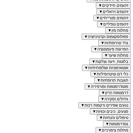
זיהומים חיידקיים
▼
זיהומים ויראליים
▼
זיהומים פטרייתיים
▼
זיהומים טפיליים
▼
מחלות מין
▼
פפולוסקוומוס וקרטיניזציה
▼
גרד ונוירופתיות
▼
הפרעות פיגמנטציה
▼
מחלות שיער
▼
בלוטות, זיעה וצלקות
▼
אוטואימוניות ושלפוחיתיות
▼
כלי דם ונויטרופיליות
▼
תגובות תרופתיות
▼
פוטודרמטוזות ופורפיריה
▼
דרמטוזות הריון
▼
גידולים וסקירה
▼
נגעים שפירים ורקמות רכות
▼
פצעים, כיבים וכוויות
▼
טיפולים והנחיות
▼
גנודרמטוזות
▼
מחלות ציפורניים
▼