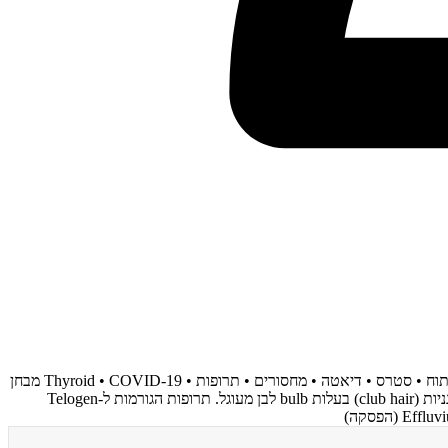
אפלוביום טלוגני (Telogen Effluvium) - נשירת שיער דיפוזית 2-3 חודשים לאחר טריגר. Self-limited תוך 6-9 חודשים. טריגרים: • לידה • חום גבוה • ניתוח • סטרס • דיאטה • מחסורים • תרופות • Thyroid • COVID-19 מבחן
תלישה (Pull test): אחיזה של 50-60 שערות ומשיכה עדינה מהשורש - יותר מ-6 שערות שנתלשות (10% ומעלה) מעידות על נשירה פעילה. שערות טלוגניות (club hair) בעלות bulb לבן מעוגל. תרופות הגורמות ל-Telogen
(הפסקה)