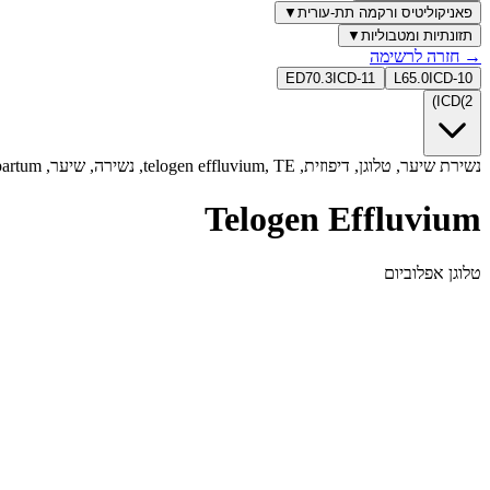
פאניקוליטיס ורקמה תת-עורית
▼
תזונתיות ומטבוליות
▼
→
חזרה לרשימה
ED70.3
ICD-11
L65.0
ICD-10
)
ICD
(
2
נשירת שיער, טלוגן, דיפוזית, telogen effluvium, TE, נשירה, שיער, post-partum, מתח, pull test
Telogen Effluvium
טלוגן אפלוביום