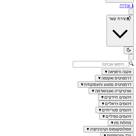
ℹ️
אודות
📬
יצירת קשר
🔍
אקנה ורוזציאה
▼
דרמטיטיס ואקזמה
▼
דרמטיטיס ממגע ותעסוקתית
▼
אורטיקריה ואנגיואדמה
▼
זיהומים חיידקיים
▼
זיהומים ויראליים
▼
זיהומים פטרייתיים
▼
זיהומים טפיליים
▼
מחלות מין
▼
פפולוסקוומוס וקרטיניזציה
▼
גרד ונוירופתיות
▼