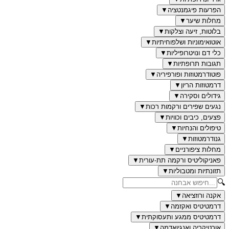
הפרעות פיגמנטציה
▼
מחלות שיער
▼
בלוטות, זיעה וצלקות
▼
אוטואימוניות ושלפוחיתיות
▼
כלי דם ונויטרופיליות
▼
תגובות תרופתיות
▼
פוטודרמטוזות ופורפיריה
▼
דרמטוזות הריון
▼
גידולים וסקירה
▼
נגעים שפירים ורקמות רכות
▼
פצעים, כיבים וכוויות
▼
טיפולים והנחיות
▼
גנודרמטוזות
▼
מחלות ציפורניים
▼
פאניקוליטיס ורקמה תת-עורית
▼
תזונתיות ומטבוליות
▼
🔍
אקנה ורוזציאה
▼
דרמטיטיס ואקזמה
▼
דרמטיטיס ממגע ותעסוקתית
▼
אורטיקריה ואנגיואדמה
▼