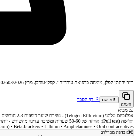
ד"ר יהונתן קפלן, מומחה ברפואת עור
ד"ר י. קפלן
·
עודכן: מרץ 2026
03/2026
📄
דף הסבר
💊
מרשם
העתק
📖
מבוא
, Warfarin) • Beta-blockers • Lithium • Amphetamines • Oral contraceptives
🔀
אבחנה מבדלת: